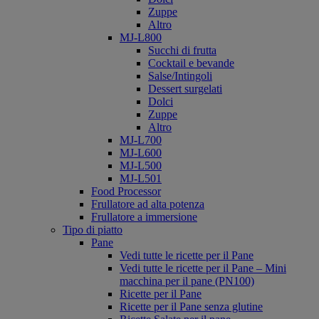
Zuppe
Altro
MJ-L800
Succhi di frutta
Cocktail e bevande
Salse/Intingoli
Dessert surgelati
Dolci
Zuppe
Altro
MJ-L700
MJ-L600
MJ-L500
MJ-L501
Food Processor
Frullatore ad alta potenza
Frullatore a immersione
Tipo di piatto
Pane
Vedi tutte le ricette per il Pane
Vedi tutte le ricette per il Pane – Mini
macchina per il pane (PN100)
Ricette per il Pane
Ricette per il Pane senza glutine