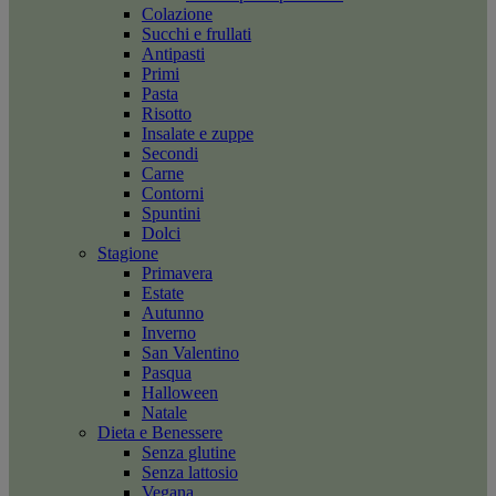
Colazione
Succhi e frullati
Antipasti
Primi
Pasta
Risotto
Insalate e zuppe
Secondi
Carne
Contorni
Spuntini
Dolci
Stagione
Primavera
Estate
Autunno
Inverno
San Valentino
Pasqua
Halloween
Natale
Dieta e Benessere
Senza glutine
Senza lattosio
Vegana