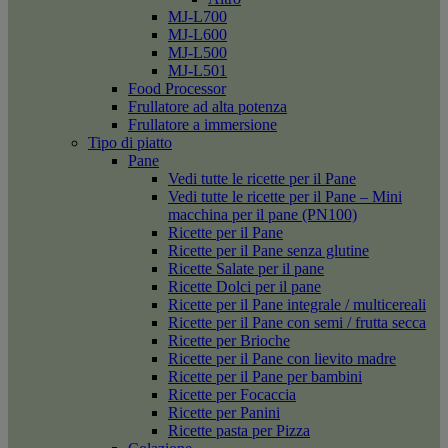
MJ-L700
MJ-L600
MJ-L500
MJ-L501
Food Processor
Frullatore ad alta potenza
Frullatore a immersione
Tipo di piatto
Pane
Vedi tutte le ricette per il Pane
Vedi tutte le ricette per il Pane – Mini
macchina per il pane (PN100)
Ricette per il Pane
Ricette per il Pane senza glutine
Ricette Salate per il pane
Ricette Dolci per il pane
Ricette per il Pane integrale / multicereali
Ricette per il Pane con semi / frutta secca
Ricette per Brioche
Ricette per il Pane con lievito madre
Ricette per il Pane per bambini
Ricette per Focaccia
Ricette per Panini
Ricette pasta per Pizza