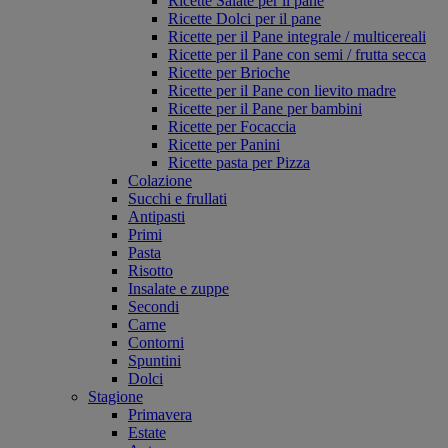
Ricette Salate per il pane
Ricette Dolci per il pane
Ricette per il Pane integrale / multicereali
Ricette per il Pane con semi / frutta secca
Ricette per Brioche
Ricette per il Pane con lievito madre
Ricette per il Pane per bambini
Ricette per Focaccia
Ricette per Panini
Ricette pasta per Pizza
Colazione
Succhi e frullati
Antipasti
Primi
Pasta
Risotto
Insalate e zuppe
Secondi
Carne
Contorni
Spuntini
Dolci
Stagione
Primavera
Estate