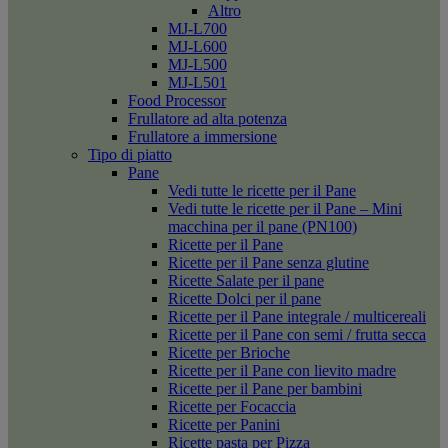
Altro
MJ-L700
MJ-L600
MJ-L500
MJ-L501
Food Processor
Frullatore ad alta potenza
Frullatore a immersione
Tipo di piatto
Pane
Vedi tutte le ricette per il Pane
Vedi tutte le ricette per il Pane – Mini
macchina per il pane (PN100)
Ricette per il Pane
Ricette per il Pane senza glutine
Ricette Salate per il pane
Ricette Dolci per il pane
Ricette per il Pane integrale / multicereali
Ricette per il Pane con semi / frutta secca
Ricette per Brioche
Ricette per il Pane con lievito madre
Ricette per il Pane per bambini
Ricette per Focaccia
Ricette per Panini
Ricette pasta per Pizza