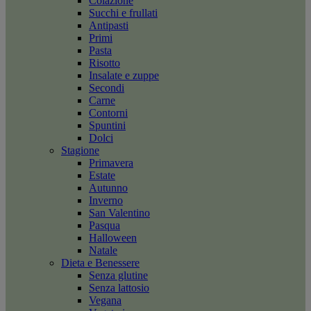
Colazione
Succhi e frullati
Antipasti
Primi
Pasta
Risotto
Insalate e zuppe
Secondi
Carne
Contorni
Spuntini
Dolci
Stagione
Primavera
Estate
Autunno
Inverno
San Valentino
Pasqua
Halloween
Natale
Dieta e Benessere
Senza glutine
Senza lattosio
Vegana