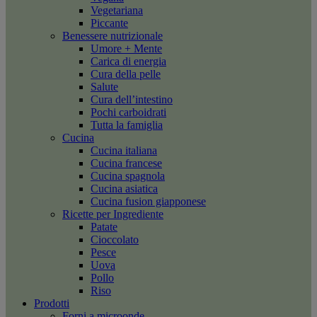
Vegetariana
Piccante
Benessere nutrizionale
Umore + Mente
Carica di energia
Cura della pelle
Salute
Cura dell’intestino
Pochi carboidrati
Tutta la famiglia
Cucina
Cucina italiana
Cucina francese
Cucina spagnola
Cucina asiatica
Cucina fusion giapponese
Ricette per Ingrediente
Patate
Cioccolato
Pesce
Uova
Pollo
Riso
Prodotti
Forni a microonde