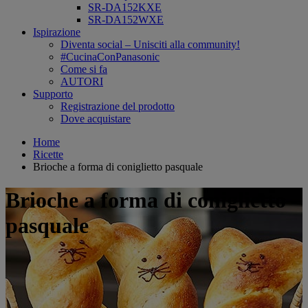
SR-DA152KXE
SR-DA152WXE
Ispirazione
Diventa social – Unisciti alla community!
#CucinaConPanasonic
Come si fa
AUTORI
Supporto
Registrazione del prodotto
Dove acquistare
Home
Ricette
Brioche a forma di coniglietto pasquale
Brioche a forma di coniglietto
pasquale