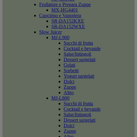
Frullatore e Prepara Zuppe
MX-HG4401
Cuociriso e Vaporiera
SR-DA152KXE
SR-DA152WXE
Slow Juicer
MJ-L900
Succhi di frutta
Cocktail e bevande
Salse/Intingoli
Dessert surgelati
Gelati
Sorbetti
Yogurt surgelati
Dolci
Zuppe
Altro
MJ-L800
Succhi di frutta
Cocktail e bevande
Salse/Intingoli
Dessert surgelati
Dolci
Zuppe
Altro