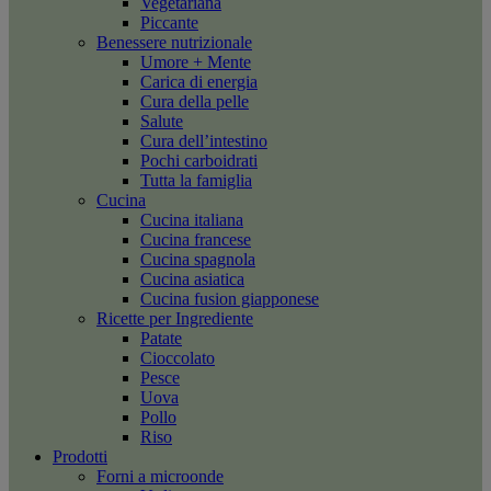
Vegetariana
Piccante
Benessere nutrizionale
Umore + Mente
Carica di energia
Cura della pelle
Salute
Cura dell’intestino
Pochi carboidrati
Tutta la famiglia
Cucina
Cucina italiana
Cucina francese
Cucina spagnola
Cucina asiatica
Cucina fusion giapponese
Ricette per Ingrediente
Patate
Cioccolato
Pesce
Uova
Pollo
Riso
Prodotti
Forni a microonde