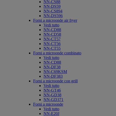
NN-CS88
NN-DS59
NN-CS894
NN-DS596
Forni a microonde air fryer
Vedi tutto
NN-CD88
NN-CD58
NN-CT57
NN-CT56
NN-CT55
Forni a microonde combinato
Vedi tutto
NN-CD88
NN-DF38
NN-C69KSM
NN-DF383
Forni a microonde con grill
Vedi tutto
NN-GT46
NN-GD38
NN-GD371
Forni a microonde
Vedi tutto
NN-E20J