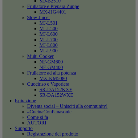
SD-B2510
Frullatore e Prepara Zuppe
MX-HG4401
Slow Juicer
MJ-L501
MJ-L500
MJ-L600
MJ-L700
MJ-L800
MJ-L900
Multi-Cooker
NF-GM600
NF-GM400
Frullatore ad alta potenza
MX-KM5080
Cuociriso e Vaporiera
SR-DA152KXE
SR-DA152WXE
Ispirazione
Diventa social – Unisciti alla community!
#CucinaConPanasonic
Come si fa
AUTORI
Supporto
Registrazione del prodotto