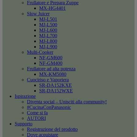
Frullatore e Prepara Zuppe
MX-HG4401
Slow Juicer
MJ-L501
MJ-L500
MJ-L600
MJ-L700
MJ-L800
MJ-L900
Multi-Cooker
NF-GM600
NF-GM400
Frullatore ad alta potenza
MX-KM5080
Cuociriso e Vaporiera
SR-DA152KXE
SR-DA152WXE
Ispirazione
Diventa social – Unisciti alla community!
#CucinaConPanasonic
Come si fa
AUTORI
Supporto
Registrazione del prodotto
Dove acquistare