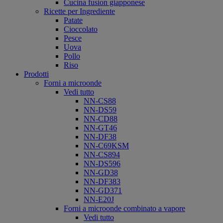
Cucina fusion giapponese
Ricette per Ingrediente
Patate
Cioccolato
Pesce
Uova
Pollo
Riso
Prodotti
Forni a microonde
Vedi tutto
NN-CS88
NN-DS59
NN-CD88
NN-GT46
NN-DF38
NN-C69KSM
NN-CS894
NN-DS596
NN-GD38
NN-DF383
NN-GD371
NN-E20J
Forni a microonde combinato a vapore
Vedi tutto