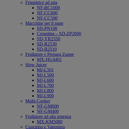
Friggitrice ad aria
NF-BC1000
NF-CC600
NF-CC500
Macchine per il pane
SD-PN100
Croustina – SD-ZP2000
SD-YR2550
SD-R2530
SD-B2510
Frullatore e Prepara Zuppe
MX-HG4401
Slow Juicer
MJ-L501
MJ-L500
MJ-L600
MJ-L700
MJ-L800
MJ-L900
Multi-Cooker
NF-GM600
NF-GM400
Frullatore ad alta potenza
MX-KM5080
Cuociriso e Vaporiera