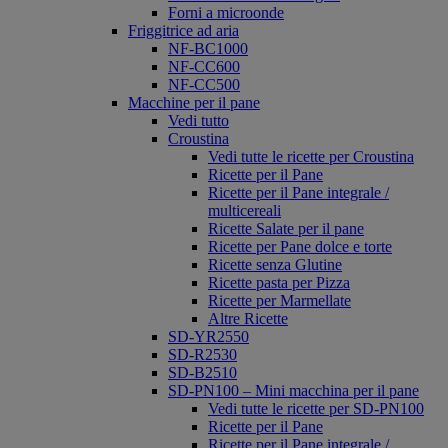
Forni a microonde
Friggitrice ad aria
NF-BC1000
NF-CC600
NF-CC500
Macchine per il pane
Vedi tutto
Croustina
Vedi tutte le ricette per Croustina
Ricette per il Pane
Ricette per il Pane integrale /
multicereali
Ricette Salate per il pane
Ricette per Pane dolce e torte
Ricette senza Glutine
Ricette pasta per Pizza
Ricette per Marmellate
Altre Ricette
SD-YR2550
SD-R2530
SD-B2510
SD-PN100 – Mini macchina per il pane
Vedi tutte le ricette per SD-PN100
Ricette per il Pane
Ricette per il Pane integrale /