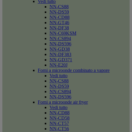
Vedi tutto
NN-CS88
NN-DS59
NN-CD88
NN-GT46
NN-DF38
NN-C69KSM
NN-CS894
NN-DS596
NN-GD38
NN-DF383
NN-GD371
NN-E20J
Forni a microonde combinato a vapore
Vedi tutto
NN-CS88
NN-DS59
NN-CS894
NN-DS596
Forni a microonde air fryer
Vedi tutto
NN-CD88
NN-CD58
NN-CT57
NN-CT56