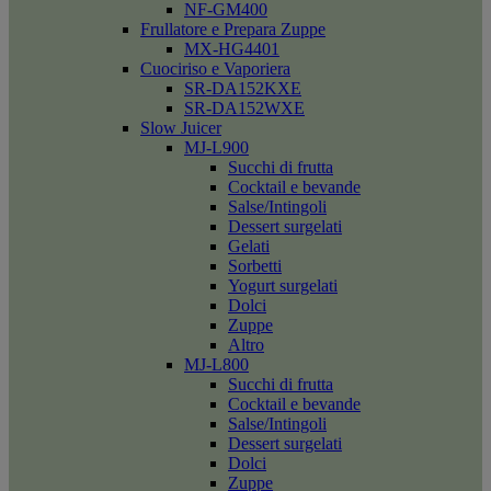
NF-GM400
Frullatore e Prepara Zuppe
MX-HG4401
Cuociriso e Vaporiera
SR-DA152KXE
SR-DA152WXE
Slow Juicer
MJ-L900
Succhi di frutta
Cocktail e bevande
Salse/Intingoli
Dessert surgelati
Gelati
Sorbetti
Yogurt surgelati
Dolci
Zuppe
Altro
MJ-L800
Succhi di frutta
Cocktail e bevande
Salse/Intingoli
Dessert surgelati
Dolci
Zuppe