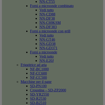
NN-CT55
Forni a microonde combinato
Vedi tutto
NN-CD88
NN-DF38
NN-C69KSM
NN-DF383
Forni a microonde con grill
Vedi tutto
NN-GT46
NN-GD38
NN-GD371
Forni a microonde
Vedi tutto
NN-E20J
Friggitrice ad aria
NF-BC1000
NF-CC600
NF-CC500
Macchine per il pane
SD-PN100
Croustina – SD-ZP2000
SD-YR2550
SD-R2530
SD-B2510