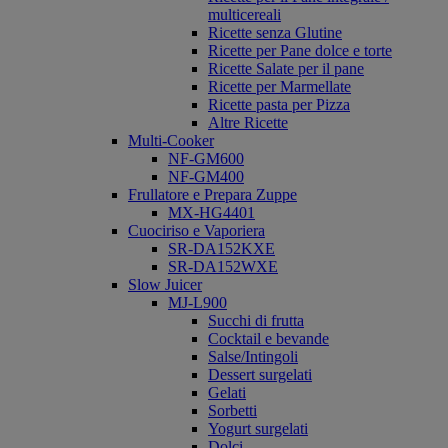
multicereali
Ricette senza Glutine
Ricette per Pane dolce e torte
Ricette Salate per il pane
Ricette per Marmellate
Ricette pasta per Pizza
Altre Ricette
Multi-Cooker
NF-GM600
NF-GM400
Frullatore e Prepara Zuppe
MX-HG4401
Cuociriso e Vaporiera
SR-DA152KXE
SR-DA152WXE
Slow Juicer
MJ-L900
Succhi di frutta
Cocktail e bevande
Salse/Intingoli
Dessert surgelati
Gelati
Sorbetti
Yogurt surgelati
Dolci