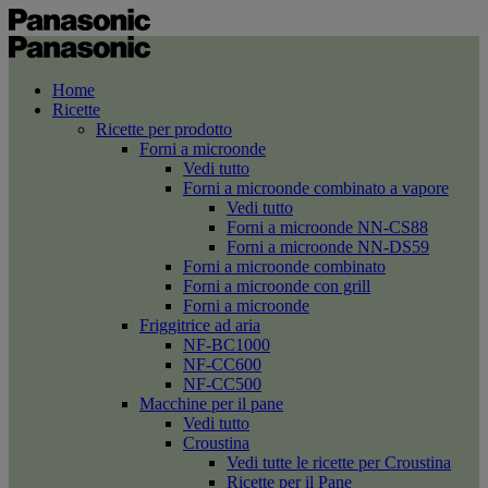
Home
Ricette
Ricette per prodotto
Forni a microonde
Vedi tutto
Forni a microonde combinato a vapore
Vedi tutto
Forni a microonde NN-CS88
Forni a microonde NN-DS59
Forni a microonde combinato
Forni a microonde con grill
Forni a microonde
Friggitrice ad aria
NF-BC1000
NF-CC600
NF-CC500
Macchine per il pane
Vedi tutto
Croustina
Vedi tutte le ricette per Croustina
Ricette per il Pane