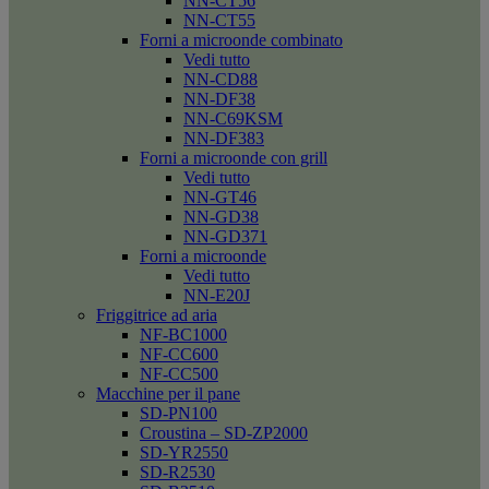
NN-CT56
NN-CT55
Forni a microonde combinato
Vedi tutto
NN-CD88
NN-DF38
NN-C69KSM
NN-DF383
Forni a microonde con grill
Vedi tutto
NN-GT46
NN-GD38
NN-GD371
Forni a microonde
Vedi tutto
NN-E20J
Friggitrice ad aria
NF-BC1000
NF-CC600
NF-CC500
Macchine per il pane
SD-PN100
Croustina – SD-ZP2000
SD-YR2550
SD-R2530