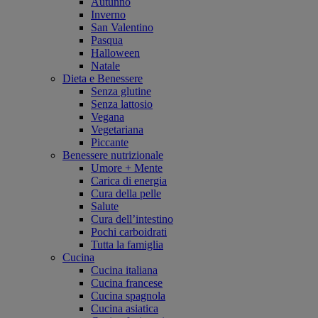
Autunno
Inverno
San Valentino
Pasqua
Halloween
Natale
Dieta e Benessere
Senza glutine
Senza lattosio
Vegana
Vegetariana
Piccante
Benessere nutrizionale
Umore + Mente
Carica di energia
Cura della pelle
Salute
Cura dell’intestino
Pochi carboidrati
Tutta la famiglia
Cucina
Cucina italiana
Cucina francese
Cucina spagnola
Cucina asiatica