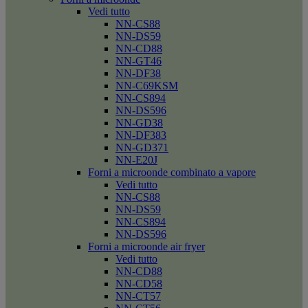
Vedi tutto
NN-CS88
NN-DS59
NN-CD88
NN-GT46
NN-DF38
NN-C69KSM
NN-CS894
NN-DS596
NN-GD38
NN-DF383
NN-GD371
NN-E20J
Forni a microonde combinato a vapore
Vedi tutto
NN-CS88
NN-DS59
NN-CS894
NN-DS596
Forni a microonde air fryer
Vedi tutto
NN-CD88
NN-CD58
NN-CT57