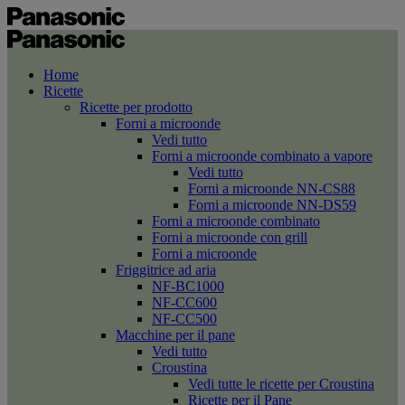
Home
Ricette
Ricette per prodotto
Forni a microonde
Vedi tutto
Forni a microonde combinato a vapore
Vedi tutto
Forni a microonde NN-CS88
Forni a microonde NN-DS59
Forni a microonde combinato
Forni a microonde con grill
Forni a microonde
Friggitrice ad aria
NF-BC1000
NF-CC600
NF-CC500
Macchine per il pane
Vedi tutto
Croustina
Vedi tutte le ricette per Croustina
Ricette per il Pane