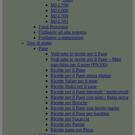
MJ-L700
MJ-L600
MJ-L500
MJ-L501
Food Processor
Frullatore ad alta potenza
Frullatore a immersione
Tipo di piatto
Pane
Vedi tutte le ricette per il Pane
Vedi tutte le ricette per il Pane – Mini
macchina per il pane (PN100)
Ricette per il Pane
Ricette per il Pane senza glutine
Ricette Salate per il pane
Ricette Dolci per il pane
Ricette per il Pane integrale / multicereali
Ricette per il Pane con semi / frutta secca
Ricette per Brioche
Ricette per il Pane con lievito madre
Ricette per il Pane per bambini
Ricette per Focaccia
Ricette per Panini
Ricette pasta per Pizza