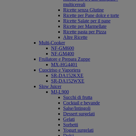
multicereali
Ricette senza Glutine
Ricette per Pane dolce e torte
Ricette Salate per il pane
Ricette per Marmellate
Ricette pasta per Pizza
Altre Ricette
Multi-Cooker
NF-GM600
NF-GM400
Frullatore e Prepara Zuppe
MX-HG4401
Cuociriso e Vaporiera
SR-DA152KXE
SR-DA152WXE
Slow Juicer
MJ-L900
Succhi di frutta
Cocktail e bevande
Salse/Intingoli
Dessert surgelati
Gelati
Sorbetti
Yogurt surgelati
Dolci