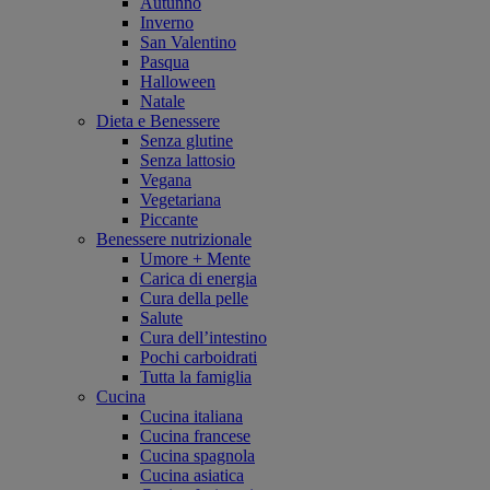
Autunno
Inverno
San Valentino
Pasqua
Halloween
Natale
Dieta e Benessere
Senza glutine
Senza lattosio
Vegana
Vegetariana
Piccante
Benessere nutrizionale
Umore + Mente
Carica di energia
Cura della pelle
Salute
Cura dell’intestino
Pochi carboidrati
Tutta la famiglia
Cucina
Cucina italiana
Cucina francese
Cucina spagnola
Cucina asiatica