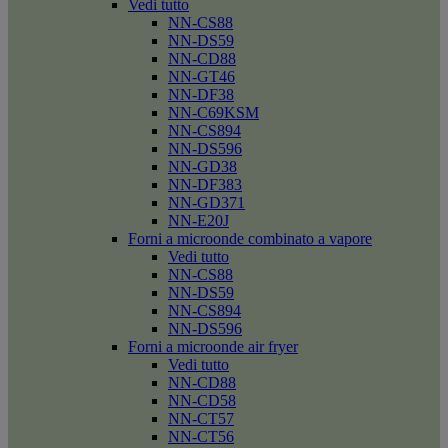
Vedi tutto
NN-CS88
NN-DS59
NN-CD88
NN-GT46
NN-DF38
NN-C69KSM
NN-CS894
NN-DS596
NN-GD38
NN-DF383
NN-GD371
NN-E20J
Forni a microonde combinato a vapore
Vedi tutto
NN-CS88
NN-DS59
NN-CS894
NN-DS596
Forni a microonde air fryer
Vedi tutto
NN-CD88
NN-CD58
NN-CT57
NN-CT56