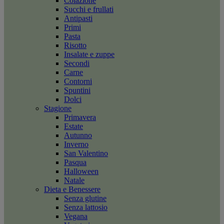
Colazione
Succhi e frullati
Antipasti
Primi
Pasta
Risotto
Insalate e zuppe
Secondi
Carne
Contorni
Spuntini
Dolci
Stagione
Primavera
Estate
Autunno
Inverno
San Valentino
Pasqua
Halloween
Natale
Dieta e Benessere
Senza glutine
Senza lattosio
Vegana