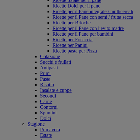
Ricette Salate per il pane
Ricette Dolci per il pane
Ricette per il Pane integrale / multicereali
Ricette per il Pane con semi / frutta secca
Ricette per Brioche
Ricette per il Pane con lievito madre
Ricette per il Pane per bambini
Ricette per Focaccia
Ricette per Panini
Ricette pasta per Pizza
Colazione
Succhi e frullati
Antipasti
Primi
Pasta
Risotto
Insalate e zuppe
Secondi
Carne
Contorni
Spuntini
Dolci
Stagione
Primavera
Estate