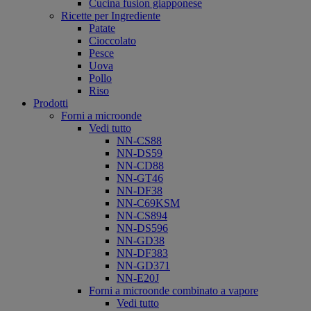
Cucina fusion giapponese
Ricette per Ingrediente
Patate
Cioccolato
Pesce
Uova
Pollo
Riso
Prodotti
Forni a microonde
Vedi tutto
NN-CS88
NN-DS59
NN-CD88
NN-GT46
NN-DF38
NN-C69KSM
NN-CS894
NN-DS596
NN-GD38
NN-DF383
NN-GD371
NN-E20J
Forni a microonde combinato a vapore
Vedi tutto