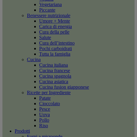
Vegetariana
Piccante
Benessere nutrizionale
Umore + Mente
Carica di energia
Cura della pelle
Salute
Cura dell’intestino
Pochi carboidrati
Tutta la famiglia
Cucina
Cucina italiana
Cucina francese
Cucina spagnola
Cucina asiatica
Cucina fusion giapponese
Ricette per Ingrediente
Patate
Cioccolato
Pesce
Uova
Pollo
Riso
Prodotti
Forni a microonde