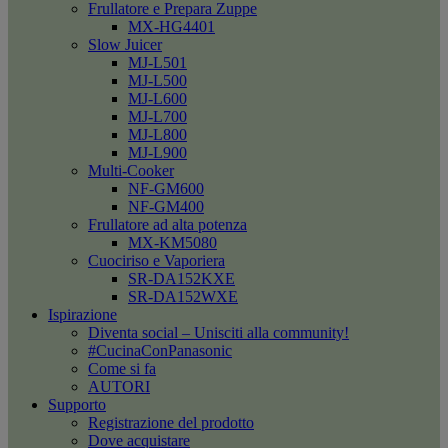
Frullatore e Prepara Zuppe
MX-HG4401
Slow Juicer
MJ-L501
MJ-L500
MJ-L600
MJ-L700
MJ-L800
MJ-L900
Multi-Cooker
NF-GM600
NF-GM400
Frullatore ad alta potenza
MX-KM5080
Cuociriso e Vaporiera
SR-DA152KXE
SR-DA152WXE
Ispirazione
Diventa social – Unisciti alla community!
#CucinaConPanasonic
Come si fa
AUTORI
Supporto
Registrazione del prodotto
Dove acquistare