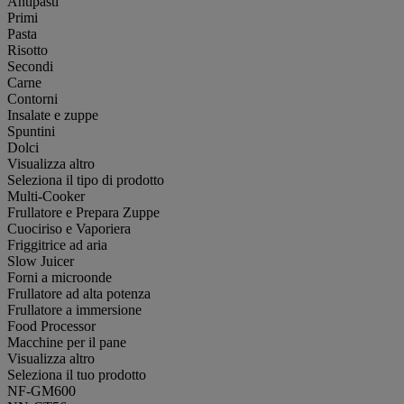
Antipasti
Primi
Pasta
Risotto
Secondi
Carne
Contorni
Insalate e zuppe
Spuntini
Dolci
Visualizza altro
Seleziona il tipo di prodotto
Multi-Cooker
Frullatore e Prepara Zuppe
Cuociriso e Vaporiera
Friggitrice ad aria
Slow Juicer
Forni a microonde
Frullatore ad alta potenza
Frullatore a immersione
Food Processor
Macchine per il pane
Visualizza altro
Seleziona il tuo prodotto
NF-GM600