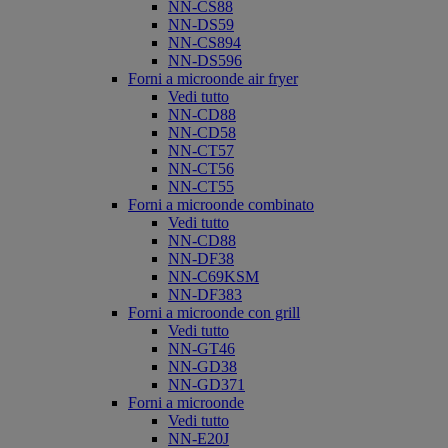
NN-CS88
NN-DS59
NN-CS894
NN-DS596
Forni a microonde air fryer
Vedi tutto
NN-CD88
NN-CD58
NN-CT57
NN-CT56
NN-CT55
Forni a microonde combinato
Vedi tutto
NN-CD88
NN-DF38
NN-C69KSM
NN-DF383
Forni a microonde con grill
Vedi tutto
NN-GT46
NN-GD38
NN-GD371
Forni a microonde
Vedi tutto
NN-E20J