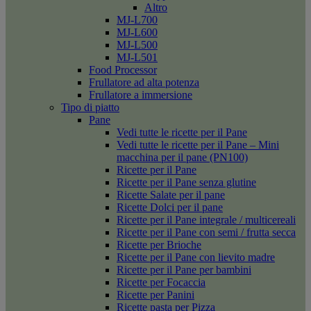
Altro
MJ-L700
MJ-L600
MJ-L500
MJ-L501
Food Processor
Frullatore ad alta potenza
Frullatore a immersione
Tipo di piatto
Pane
Vedi tutte le ricette per il Pane
Vedi tutte le ricette per il Pane – Mini
macchina per il pane (PN100)
Ricette per il Pane
Ricette per il Pane senza glutine
Ricette Salate per il pane
Ricette Dolci per il pane
Ricette per il Pane integrale / multicereali
Ricette per il Pane con semi / frutta secca
Ricette per Brioche
Ricette per il Pane con lievito madre
Ricette per il Pane per bambini
Ricette per Focaccia
Ricette per Panini
Ricette pasta per Pizza