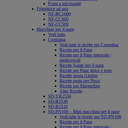
Forni a microonde
Friggitrice ad aria
NF-BC1000
NF-CC600
NF-CC500
Macchine per il pane
Vedi tutto
Croustina
Vedi tutte le ricette per Croustina
Ricette per il Pane
Ricette per il Pane integrale /
multicereali
Ricette Salate per il pane
Ricette per Pane dolce e torte
Ricette senza Glutine
Ricette pasta per Pizza
Ricette per Marmellate
Altre Ricette
SD-YR2550
SD-R2530
SD-B2510
SD-PN100 – Mini macchina per il pane
Vedi tutte le ricette per SD-PN100
Ricette per il Pane
Ricette per il Pane integrale /