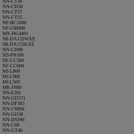
NN-CT56
NN-CD58
NN-CT57
NN-CT55
NF-BC1000
NF-GM400
MX-HG4401
SR-DA152WXE
SR-DA152KXE
NN-CD88
SD-PN100
NF-CC500
NF-CC600
MJ-L800
MJ-L900
MJ-L500
MK-F800
NN-E20J
NN-GD371
NN-DF383
NN-CS894
NN-GD38
NN-DS596
NN-C69
NN-GT46