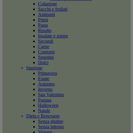
Colazione
Succhi e frullati
Antipasti
Primi
Pasta
Risotto
Insalate e zuppe
Secondi
Carne
Contorni
Spuntini
Dolci
Stagione
Primavera
Estate
Autunno
Inverno
San Valentino
Pasqua
Halloween
Natale
Dieta e Benessere
Senza glutine
Senza lattosio
Vegana