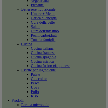
Vegetariana
Piccante
Benessere nutrizionale
Umore + Mente
Carica di energia
Cura della pelle
Salute
Cura dell’intestino
Pochi carboidrati
Tutta la famiglia
Cucina
Cucina italiana
Cucina francese
Cucina spagnola
Cucina asiatica
Cucina fusion giapponese
Ricette per Ingrediente
Patate
Cioccolato
Pesce
Uova
Pollo
Riso
Prodotti
Forni a microonde