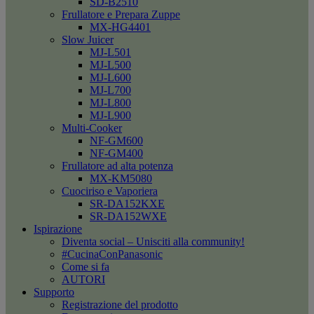
SD-B2510
Frullatore e Prepara Zuppe
MX-HG4401
Slow Juicer
MJ-L501
MJ-L500
MJ-L600
MJ-L700
MJ-L800
MJ-L900
Multi-Cooker
NF-GM600
NF-GM400
Frullatore ad alta potenza
MX-KM5080
Cuociriso e Vaporiera
SR-DA152KXE
SR-DA152WXE
Ispirazione
Diventa social – Unisciti alla community!
#CucinaConPanasonic
Come si fa
AUTORI
Supporto
Registrazione del prodotto