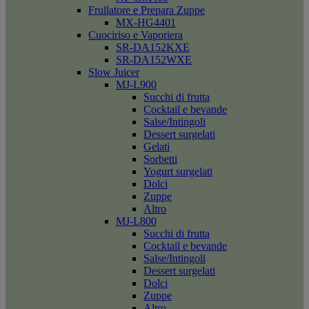
Frullatore e Prepara Zuppe
MX-HG4401
Cuociriso e Vaporiera
SR-DA152KXE
SR-DA152WXE
Slow Juicer
MJ-L900
Succhi di frutta
Cocktail e bevande
Salse/Intingoli
Dessert surgelati
Gelati
Sorbetti
Yogurt surgelati
Dolci
Zuppe
Altro
MJ-L800
Succhi di frutta
Cocktail e bevande
Salse/Intingoli
Dessert surgelati
Dolci
Zuppe
Altro