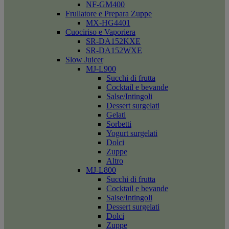
NF-GM400
Frullatore e Prepara Zuppe
MX-HG4401
Cuociriso e Vaporiera
SR-DA152KXE
SR-DA152WXE
Slow Juicer
MJ-L900
Succhi di frutta
Cocktail e bevande
Salse/Intingoli
Dessert surgelati
Gelati
Sorbetti
Yogurt surgelati
Dolci
Zuppe
Altro
MJ-L800
Succhi di frutta
Cocktail e bevande
Salse/Intingoli
Dessert surgelati
Dolci
Zuppe