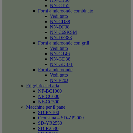
NN-CT56
NN-CT55
Forni a microonde combinato
Vedi tutto
NN-CD88
NN-DF38
NN-C69KSM
NN-DF383
Forni a microonde con grill
Vedi tutto
NN-GT46
NN-GD38
NN-GD371
Forni a microonde
Vedi tutto
NN-E20J
Friggitrice ad aria
NF-BC1000
NF-CC600
NF-CC500
Macchine per il pane
SD-PN100
Croustina – SD-ZP2000
SD-YR2550
SD-R2530