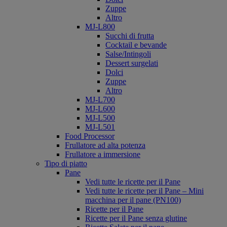
Zuppe
Altro
MJ-L800
Succhi di frutta
Cocktail e bevande
Salse/Intingoli
Dessert surgelati
Dolci
Zuppe
Altro
MJ-L700
MJ-L600
MJ-L500
MJ-L501
Food Processor
Frullatore ad alta potenza
Frullatore a immersione
Tipo di piatto
Pane
Vedi tutte le ricette per il Pane
Vedi tutte le ricette per il Pane – Mini
macchina per il pane (PN100)
Ricette per il Pane
Ricette per il Pane senza glutine