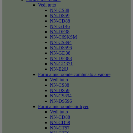
Vedi tutto
NN-CS88
NN-DS59
NN-CD88
NN-GT46
NN-DF38
NN-C69KSM
NN-CS894
NN-DS596
NN-GD38
NN-DF383
NN-GD371
NN-E20J
Forni a microonde combinato a vapore
Vedi tutto
NN-CS88
NN-DS59
NN-CS894
NN-DS596
Forni a microonde air fryer
Vedi tutto
NN-CD88
NN-CD58
NN-CT57