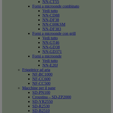
NN-CT55
Forni a microonde combinato
Vedi tutto
NN-CD88
NN-DF38
NN-C69KSM
NN-DF383
Forni a microonde con grill
Vedi tutto
NN-GT46
NN-GD38
NN-GD371
Forni a microonde
Vedi tutto
NN-E20J
Friggitrice ad aria
NF-BC1000
NF-CC600
NF-CC500
Macchine per il pane
SD-PN100
Croustina – SD-ZP2000
SD-YR2550
SD-R2530
SD-B2510