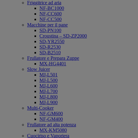
Friggitrice ad aria
NF-BC1000
NF-CC600
NF-CC500
Macchine per il pane
SD-PN100
Croustina – SD-ZP2000
SD-YR2550
SD-R2530
SD-B2510
Frullatore e Prepara Zuppe
MX-HG4401
Slow Juicer
MJ-L501
MJ-L500
MJ-L600
MJ-L700
MJ-L800
MJ-L900
Multi-Cooker
NF-GM600
NF-GM400
Frullatore ad alta potenza
MX-KM5080
Cuociriso e Vaporiera