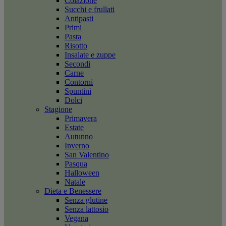
Colazione
Succhi e frullati
Antipasti
Primi
Pasta
Risotto
Insalate e zuppe
Secondi
Carne
Contorni
Spuntini
Dolci
Stagione
Primavera
Estate
Autunno
Inverno
San Valentino
Pasqua
Halloween
Natale
Dieta e Benessere
Senza glutine
Senza lattosio
Vegana