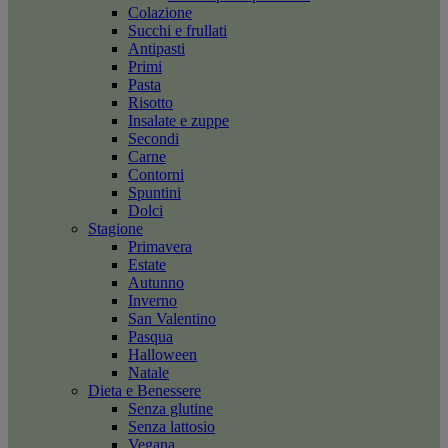
Colazione
Succhi e frullati
Antipasti
Primi
Pasta
Risotto
Insalate e zuppe
Secondi
Carne
Contorni
Spuntini
Dolci
Stagione
Primavera
Estate
Autunno
Inverno
San Valentino
Pasqua
Halloween
Natale
Dieta e Benessere
Senza glutine
Senza lattosio
Vegana