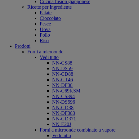
Cucina fusion giapponese
Ricette per Ingrediente
Patate
Cioccolato
Pesce
Uova
Pollo
Riso
Prodotti
Forni a microonde
Vedi tutto
NN-CS88
NN-DS59
NN-CD88
NN-GT46
NN-DF38
NN-C69KSM
NN-CS894
NN-DS596
NN-GD38
NN-DF383
NN-GD371
NN-E20J
Forni a microonde combinato a vapore
Vedi tutto