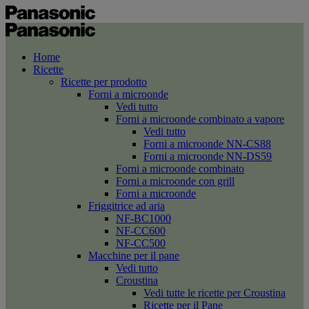
Home
Ricette
Ricette per prodotto
Forni a microonde
Vedi tutto
Forni a microonde combinato a vapore
Vedi tutto
Forni a microonde NN-CS88
Forni a microonde NN-DS59
Forni a microonde combinato
Forni a microonde con grill
Forni a microonde
Friggitrice ad aria
NF-BC1000
NF-CC600
NF-CC500
Macchine per il pane
Vedi tutto
Croustina
Vedi tutte le ricette per Croustina
Ricette per il Pane