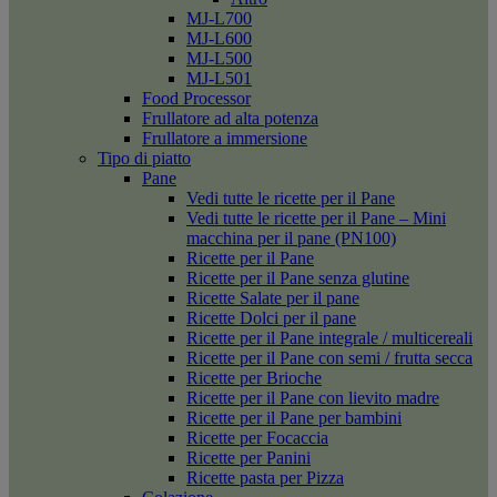
MJ-L700
MJ-L600
MJ-L500
MJ-L501
Food Processor
Frullatore ad alta potenza
Frullatore a immersione
Tipo di piatto
Pane
Vedi tutte le ricette per il Pane
Vedi tutte le ricette per il Pane – Mini
macchina per il pane (PN100)
Ricette per il Pane
Ricette per il Pane senza glutine
Ricette Salate per il pane
Ricette Dolci per il pane
Ricette per il Pane integrale / multicereali
Ricette per il Pane con semi / frutta secca
Ricette per Brioche
Ricette per il Pane con lievito madre
Ricette per il Pane per bambini
Ricette per Focaccia
Ricette per Panini
Ricette pasta per Pizza