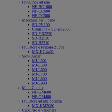
Friggitrice ad aria
NF-BC1000
NF-CC600
NF-CC500
Macchine per il pane
SD-PN100
Croustina – SD-ZP2000
SD-YR2550
SD-R2530
SD-B2510
Frullatore e Prepara Zuppe
MX-HG4401
Slow Juicer
MJ-L501
MJ-L500
MJ-L600
MJ-L700
MJ-L800
MJ-L900
Multi-Cooker
NF-GM600
NF-GM400
Frullatore ad alta potenza
MX-KM5080
Cuociriso e Vaporiera