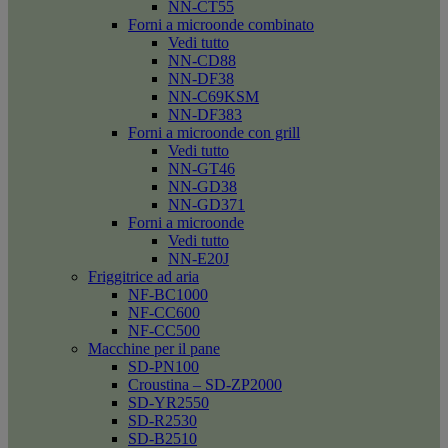
NN-CT55
Forni a microonde combinato
Vedi tutto
NN-CD88
NN-DF38
NN-C69KSM
NN-DF383
Forni a microonde con grill
Vedi tutto
NN-GT46
NN-GD38
NN-GD371
Forni a microonde
Vedi tutto
NN-E20J
Friggitrice ad aria
NF-BC1000
NF-CC600
NF-CC500
Macchine per il pane
SD-PN100
Croustina – SD-ZP2000
SD-YR2550
SD-R2530
SD-B2510