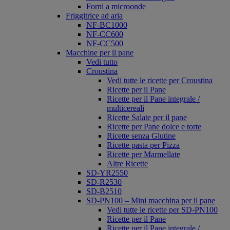
Forni a microonde
Friggitrice ad aria
NF-BC1000
NF-CC600
NF-CC500
Macchine per il pane
Vedi tutto
Croustina
Vedi tutte le ricette per Croustina
Ricette per il Pane
Ricette per il Pane integrale /
multicereali
Ricette Salate per il pane
Ricette per Pane dolce e torte
Ricette senza Glutine
Ricette pasta per Pizza
Ricette per Marmellate
Altre Ricette
SD-YR2550
SD-R2530
SD-B2510
SD-PN100 – Mini macchina per il pane
Vedi tutte le ricette per SD-PN100
Ricette per il Pane
Ricette per il Pane integrale /