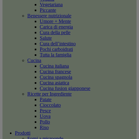
Vegetariana
Piccante
Benessere nutrizionale
Umore + Mente
Carica di energia
Cura della pelle
Salute
Cura dell’intestino
Pochi carboidrati
Tutta la famiglia
Cucina
Cucina italiana
Cucina francese
Cucina spagnola
Cucina asiatica
Cucina fusion giapponese
Ricette per Ingrediente
Patate
Cioccolato
Pesce
Uova
Pollo
Riso
Prodotti
Forni a microonde