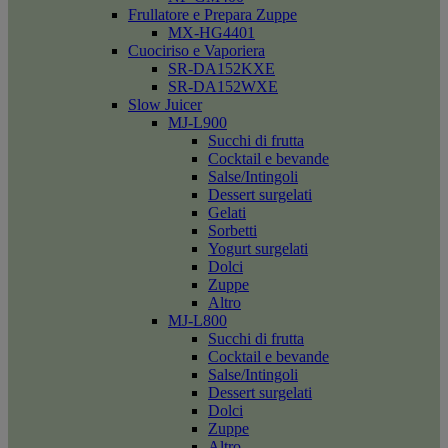
Frullatore e Prepara Zuppe
MX-HG4401
Cuociriso e Vaporiera
SR-DA152KXE
SR-DA152WXE
Slow Juicer
MJ-L900
Succhi di frutta
Cocktail e bevande
Salse/Intingoli
Dessert surgelati
Gelati
Sorbetti
Yogurt surgelati
Dolci
Zuppe
Altro
MJ-L800
Succhi di frutta
Cocktail e bevande
Salse/Intingoli
Dessert surgelati
Dolci
Zuppe
Altro