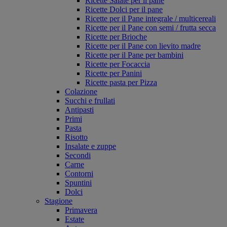
Ricette Salate per il pane
Ricette Dolci per il pane
Ricette per il Pane integrale / multicereali
Ricette per il Pane con semi / frutta secca
Ricette per Brioche
Ricette per il Pane con lievito madre
Ricette per il Pane per bambini
Ricette per Focaccia
Ricette per Panini
Ricette pasta per Pizza
Colazione
Succhi e frullati
Antipasti
Primi
Pasta
Risotto
Insalate e zuppe
Secondi
Carne
Contorni
Spuntini
Dolci
Stagione
Primavera
Estate