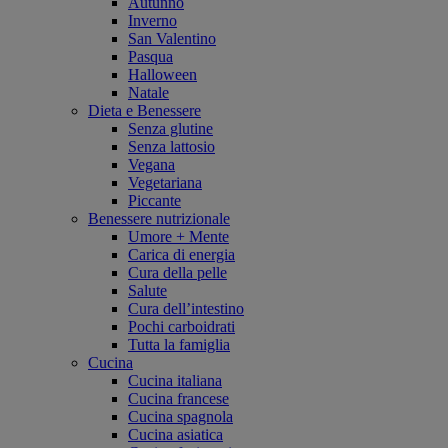
Autunno
Inverno
San Valentino
Pasqua
Halloween
Natale
Dieta e Benessere
Senza glutine
Senza lattosio
Vegana
Vegetariana
Piccante
Benessere nutrizionale
Umore + Mente
Carica di energia
Cura della pelle
Salute
Cura dell’intestino
Pochi carboidrati
Tutta la famiglia
Cucina
Cucina italiana
Cucina francese
Cucina spagnola
Cucina asiatica