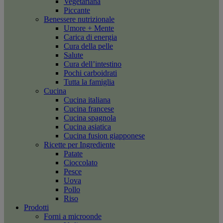
Vegetariana
Piccante
Benessere nutrizionale
Umore + Mente
Carica di energia
Cura della pelle
Salute
Cura dell’intestino
Pochi carboidrati
Tutta la famiglia
Cucina
Cucina italiana
Cucina francese
Cucina spagnola
Cucina asiatica
Cucina fusion giapponese
Ricette per Ingrediente
Patate
Cioccolato
Pesce
Uova
Pollo
Riso
Prodotti
Forni a microonde