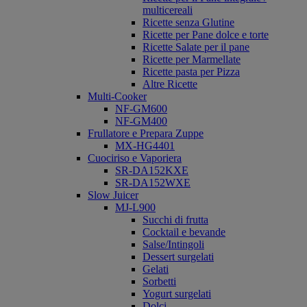
multicereali
Ricette senza Glutine
Ricette per Pane dolce e torte
Ricette Salate per il pane
Ricette per Marmellate
Ricette pasta per Pizza
Altre Ricette
Multi-Cooker
NF-GM600
NF-GM400
Frullatore e Prepara Zuppe
MX-HG4401
Cuociriso e Vaporiera
SR-DA152KXE
SR-DA152WXE
Slow Juicer
MJ-L900
Succhi di frutta
Cocktail e bevande
Salse/Intingoli
Dessert surgelati
Gelati
Sorbetti
Yogurt surgelati
Dolci