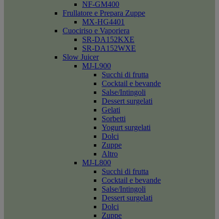
NF-GM400
Frullatore e Prepara Zuppe
MX-HG4401
Cuociriso e Vaporiera
SR-DA152KXE
SR-DA152WXE
Slow Juicer
MJ-L900
Succhi di frutta
Cocktail e bevande
Salse/Intingoli
Dessert surgelati
Gelati
Sorbetti
Yogurt surgelati
Dolci
Zuppe
Altro
MJ-L800
Succhi di frutta
Cocktail e bevande
Salse/Intingoli
Dessert surgelati
Dolci
Zuppe