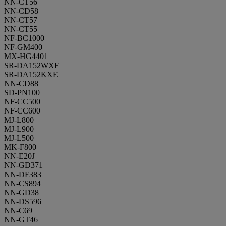
NN-CT56
NN-CD58
NN-CT57
NN-CT55
NF-BC1000
NF-GM400
MX-HG4401
SR-DA152WXE
SR-DA152KXE
NN-CD88
SD-PN100
NF-CC500
NF-CC600
MJ-L800
MJ-L900
MJ-L500
MK-F800
NN-E20J
NN-GD371
NN-DF383
NN-CS894
NN-GD38
NN-DS596
NN-C69
NN-GT46