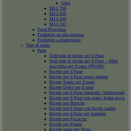
Altro
MJ-L700
MJ-L600
MJ-L500
MJ-L501
Food Processor
Frullatore ad alta potenza
Frullatore a immersione
Tipo di piatto
Pane
Vedi tutte le ricette per il Pane
Vedi tutte le ricette per il Pane – Mini
macchina per il pane (PN100)
Ricette per il Pane
Ricette per il Pane senza glutine
Ricette Salate per il pane
Ricette Dolci per il pane
Ricette per il Pane integrale / multicereali
Ricette per il Pane con semi / frutta secca
Ricette per Brioche
Ricette per il Pane con lievito madre
Ricette per il Pane per bambini
Ricette per Focaccia
Ricette per Panini
Ricette pasta per Pizza