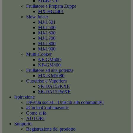
SD-B2510
Frullatore e Prepara Zuppe
MX-HG4401
Slow Juicer
MJ-L501
MJ-L500
MJ-L600
MJ-L700
MJ-L800
MJ-L900
Multi-Cooker
NF-GM600
NF-GM400
Frullatore ad alta potenza
MX-KM5080
Cuociriso e Vaporiera
SR-DA152KXE
SR-DA152WXE
Ispirazione
Diventa social – Unisciti alla community!
#CucinaConPanasonic
Come si fa
AUTORI
Supporto
Registrazione del prodotto