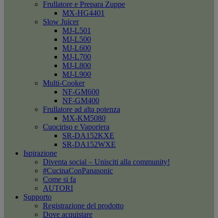
Frullatore e Prepara Zuppe
MX-HG4401
Slow Juicer
MJ-L501
MJ-L500
MJ-L600
MJ-L700
MJ-L800
MJ-L900
Multi-Cooker
NF-GM600
NF-GM400
Frullatore ad alta potenza
MX-KM5080
Cuociriso e Vaporiera
SR-DA152KXE
SR-DA152WXE
Ispirazione
Diventa social – Unisciti alla community!
#CucinaConPanasonic
Come si fa
AUTORI
Supporto
Registrazione del prodotto
Dove acquistare