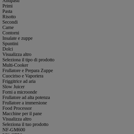
Antipasti
Primi
Pasta
Risotto
Secondi
Carne
Contorni
Insalate e zuppe
Spuntini
Dolci
Visualizza altro
Seleziona il tipo di prodotto
Multi-Cooker
Frullatore e Prepara Zuppe
Cuociriso e Vaporiera
Friggitrice ad aria
Slow Juicer
Forni a microonde
Frullatore ad alta potenza
Frullatore a immersione
Food Processor
Macchine per il pane
Visualizza altro
Seleziona il tuo prodotto
NF-GM600