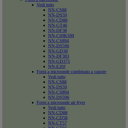
Vedi tutto
NN-CS88
NN-DS59
NN-CD88
NN-GT46
NN-DF38
NN-C69KSM
NN-CS894
NN-DS596
NN-GD38
NN-DF383
NN-GD371
NN-E20J
Forni a microonde combinato a vapore
Vedi tutto
NN-CS88
NN-DS59
NN-CS894
NN-DS596
Forni a microonde air fryer
Vedi tutto
NN-CD88
NN-CD58
NN-CT57