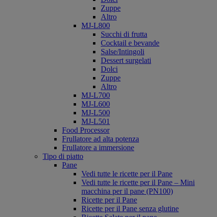
Zuppe
Altro
MJ-L800
Succhi di frutta
Cocktail e bevande
Salse/Intingoli
Dessert surgelati
Dolci
Zuppe
Altro
MJ-L700
MJ-L600
MJ-L500
MJ-L501
Food Processor
Frullatore ad alta potenza
Frullatore a immersione
Tipo di piatto
Pane
Vedi tutte le ricette per il Pane
Vedi tutte le ricette per il Pane – Mini
macchina per il pane (PN100)
Ricette per il Pane
Ricette per il Pane senza glutine