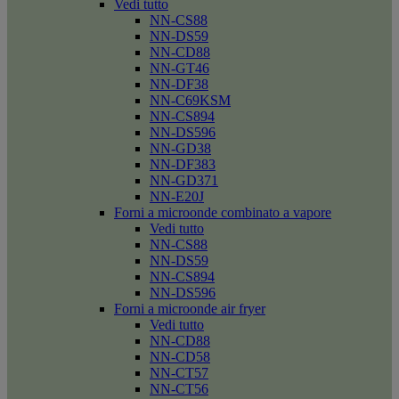
Vedi tutto
NN-CS88
NN-DS59
NN-CD88
NN-GT46
NN-DF38
NN-C69KSM
NN-CS894
NN-DS596
NN-GD38
NN-DF383
NN-GD371
NN-E20J
Forni a microonde combinato a vapore
Vedi tutto
NN-CS88
NN-DS59
NN-CS894
NN-DS596
Forni a microonde air fryer
Vedi tutto
NN-CD88
NN-CD58
NN-CT57
NN-CT56