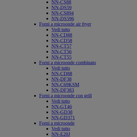
NN-CS88
NN-DS59
NN-CS894
NN-DS596
Forni a microonde air fryer
Vedi tutto
NN-CD88
NN-CD58
NN-CT57
NN-CT56
NN-CT55
Forni a microonde combinato
Vedi tutto
NN-CD88
NN-DF38
NN-C69KSM
NN-DF383
Forni a microonde con grill
Vedi tutto
NN-GT46
NN-GD38
NN-GD371
Forni a microonde
Vedi tutto
NN-E20J