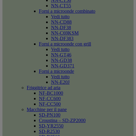
NN-CT56
NN-CT55
Forni a microonde combinato
Vedi tutto
NN-CD88
NN-DF38
NN-C69KSM
NN-DF383
Forni a microonde con grill
Vedi tutto
NN-GT46
NN-GD38
NN-GD371
Forni a microonde
Vedi tutto
NN-E20J
Friggitrice ad aria
NF-BC1000
NF-CC600
NF-CC500
Macchine per il pane
SD-PN100
Croustina – SD-ZP2000
SD-YR2550
SD-R2530