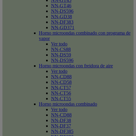
NN-GT45
NN-GT46
NN-DS596
NN-GD38
NN-DF383
NN-GD371
Horno microondas combinado con programa de
vapor
Ver todo
NN-CS88
NN-DS59
NN-DS596
Horno microondas con freidora de aire
Ver todo
NN-CD88
NN-CD58
NN-CT57
NN-CT56
NN-CT55
Horno microondas combinado
Ver todo
NN-CD88
NN-DF38
NN-DF37
NN-DF385