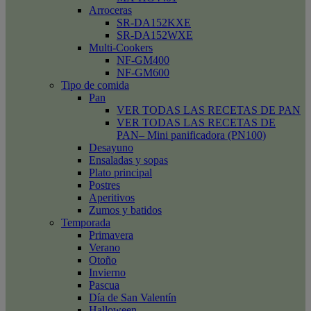
Arroceras
SR-DA152KXE
SR-DA152WXE
Multi-Cookers
NF-GM400
NF-GM600
Tipo de comida
Pan
VER TODAS LAS RECETAS DE PAN
VER TODAS LAS RECETAS DE
PAN– Mini panificadora (PN100)
Desayuno
Ensaladas y sopas
Plato principal
Postres
Aperitivos
Zumos y batidos
Temporada
Primavera
Verano
Otoño
Invierno
Pascua
Día de San Valentín
Halloween