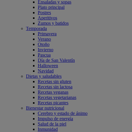
Ensaladas y sopas
Plato principal
Postres
Aperitivos
Zumos y batidos
Temporada
Primavera
Verano
Otoño
Invierno
Pascua
Día de San Valentín
Halloween
Navidad
Dietas y saludables
Recetas sin gluten
Recetas sin lactosa
Recetas veganas
Recetas vegetarianas
Recetas picantes
Bienestar nutricional
Cerebro y estado de ánimo
Impulso de energía
Salud de la piel
Inmunidad