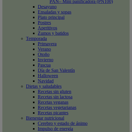
PAN– Mini panificadora (PN100)
Desayuno
Ensaladas y sopas
Plato principal
Postres
Aperitivos
Zumos y batidos
Temporada
Primavera
Verano
Otoño
Invierno
Pascua
Día de San Valentín
Halloween
Navidad
Dietas y saludables
Recetas sin gluten
Recetas sin lactosa
Recetas veganas
Recetas vegetarianas
Recetas picantes
Bienestar nutricional
Cerebro y estado de ánimo
Impulso de energía