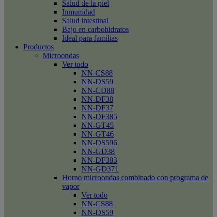
Salud de la piel
Inmunidad
Salud intestinal
Bajo en carbohidratos
Ideal para familias
Productos
Microondas
Ver todo
NN-CS88
NN-DS59
NN-CD88
NN-DF38
NN-DF37
NN-DF385
NN-GT45
NN-GT46
NN-DS596
NN-GD38
NN-DF383
NN-GD371
Horno microondas combinado con programa de
vapor
Ver todo
NN-CS88
NN-DS59