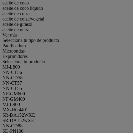
aceite de coco
aceite de coco líquido
aceite de colza
aceite de colza/vegetal
aceite de girasol
aceite de nuez
Ver más
Selecciona tu tipo de producto
Panificadora
Microondas
Exprimidores
Selecciona tu producto
MJ-L800
NN-CT56
NN-CD58
NN-CT57
NN-CT55
NF-GM600
NF-GM400
MJ-L900
MX-HG4401
SR-DA152WXE
SR-DA152KXE
NN-CD88
SD-PN100