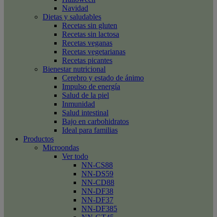
Navidad
Dietas y saludables
Recetas sin gluten
Recetas sin lactosa
Recetas veganas
Recetas vegetarianas
Recetas picantes
Bienestar nutricional
Cerebro y estado de ánimo
Impulso de energía
Salud de la piel
Inmunidad
Salud intestinal
Bajo en carbohidratos
Ideal para familias
Productos
Microondas
Ver todo
NN-CS88
NN-DS59
NN-CD88
NN-DF38
NN-DF37
NN-DF385