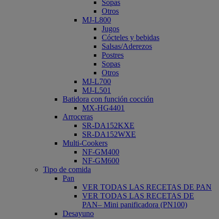
Sopas
Otros
MJ-L800
Jugos
Cócteles y bebidas
Salsas/Aderezos
Postres
Sopas
Otros
MJ-L700
MJ-L501
Batidora con función cocción
MX-HG4401
Arroceras
SR-DA152KXE
SR-DA152WXE
Multi-Cookers
NF-GM400
NF-GM600
Tipo de comida
Pan
VER TODAS LAS RECETAS DE PAN
VER TODAS LAS RECETAS DE
PAN– Mini panificadora (PN100)
Desayuno