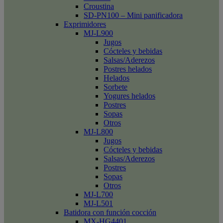
Croustina
SD-PN100 – Mini panificadora
Exprimidores
MJ-L900
Jugos
Cócteles y bebidas
Salsas/Aderezos
Postres helados
Helados
Sorbete
Yogures helados
Postres
Sopas
Otros
MJ-L800
Jugos
Cócteles y bebidas
Salsas/Aderezos
Postres
Sopas
Otros
MJ-L700
MJ-L501
Batidora con función cocción
MX-HG4401