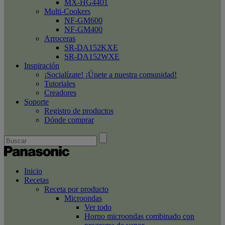
MX-HG4401
Multi-Cookers
NF-GM600
NF-GM400
Arroceras
SR-DA152KXE
SR-DA152WXE
Inspiración
¡Socialízate! ¡Únete a nuestra comunidad!
Tutoriales
Creadores
Soporte
Registro de productos
Dónde comprar
Inicio
Recetas
Receta por producto
Microondas
Ver todo
Horno microondas combinado con