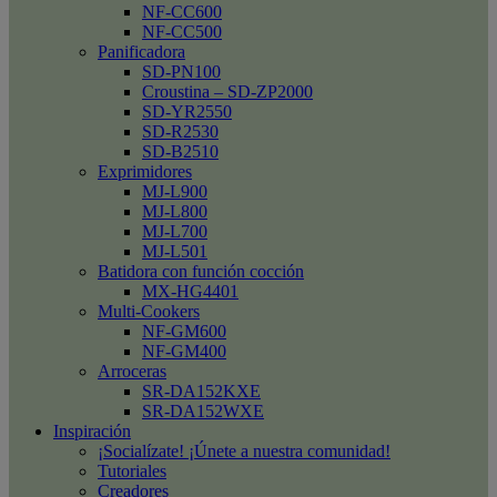
NF-CC600
NF-CC500
Panificadora
SD-PN100
Croustina – SD-ZP2000
SD-YR2550
SD-R2530
SD-B2510
Exprimidores
MJ-L900
MJ-L800
MJ-L700
MJ-L501
Batidora con función cocción
MX-HG4401
Multi-Cookers
NF-GM600
NF-GM400
Arroceras
SR-DA152KXE
SR-DA152WXE
Inspiración
¡Socialízate! ¡Únete a nuestra comunidad!
Tutoriales
Creadores