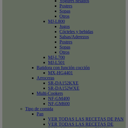
Yogures helados
Postres
Sopas
Otros
MJ-L800
Jugos
Cócteles y bebidas
Salsas/Aderezos
Postres
Sopas
Otros
MJ-L700
MJ-L501
Batidora con función cocción
MX-HG4401
Arroceras
SR-DA152KXE
SR-DA152WXE
Multi-Cookers
NF-GM400
NF-GM600
Tipo de comida
Pan
VER TODAS LAS RECETAS DE PAN
VER TODAS LAS RECETAS DE