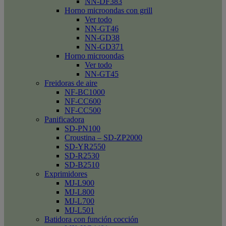
NN-DF383
Horno microondas con grill
Ver todo
NN-GT46
NN-GD38
NN-GD371
Horno microondas
Ver todo
NN-GT45
Freidoras de aire
NF-BC1000
NF-CC600
NF-CC500
Panificadora
SD-PN100
Croustina – SD-ZP2000
SD-YR2550
SD-R2530
SD-B2510
Exprimidores
MJ-L900
MJ-L800
MJ-L700
MJ-L501
Batidora con función cocción