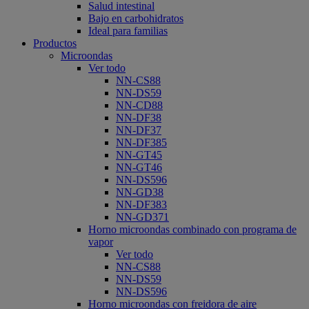
Salud intestinal
Bajo en carbohidratos
Ideal para familias
Productos
Microondas
Ver todo
NN-CS88
NN-DS59
NN-CD88
NN-DF38
NN-DF37
NN-DF385
NN-GT45
NN-GT46
NN-DS596
NN-GD38
NN-DF383
NN-GD371
Horno microondas combinado con programa de
vapor
Ver todo
NN-CS88
NN-DS59
NN-DS596
Horno microondas con freidora de aire