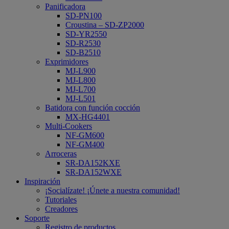
Panificadora
SD-PN100
Croustina – SD-ZP2000
SD-YR2550
SD-R2530
SD-B2510
Exprimidores
MJ-L900
MJ-L800
MJ-L700
MJ-L501
Batidora con función cocción
MX-HG4401
Multi-Cookers
NF-GM600
NF-GM400
Arroceras
SR-DA152KXE
SR-DA152WXE
Inspiración
¡Socialízate! ¡Únete a nuestra comunidad!
Tutoriales
Creadores
Soporte
Registro de productos