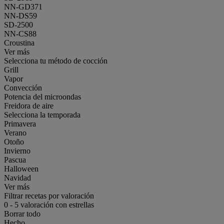
NN-GD371
NN-DS59
SD-2500
NN-CS88
Croustina
Ver más
Selecciona tu método de cocción
Grill
Vapor
Convección
Potencia del microondas
Freidora de aire
Selecciona la temporada
Primavera
Verano
Otoño
Invierno
Pascua
Halloween
Navidad
Ver más
Filtrar recetas por valoración
0
-
5
valoración con estrellas
Borrar todo
Hecho