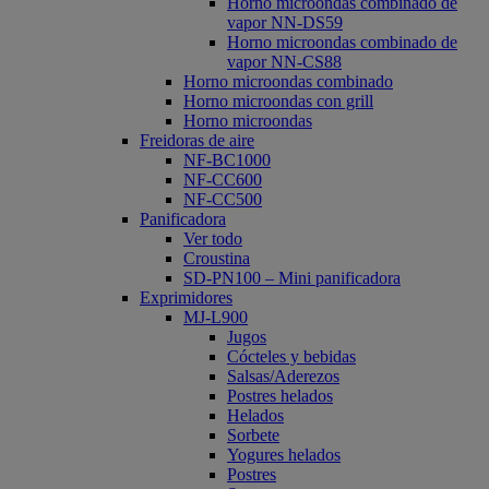
Horno microondas combinado de
vapor NN-DS59
Horno microondas combinado de
vapor NN-CS88
Horno microondas combinado
Horno microondas con grill
Horno microondas
Freidoras de aire
NF-BC1000
NF-CC600
NF-CC500
Panificadora
Ver todo
Croustina
SD-PN100 – Mini panificadora
Exprimidores
MJ-L900
Jugos
Cócteles y bebidas
Salsas/Aderezos
Postres helados
Helados
Sorbete
Yogures helados
Postres