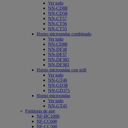
Ver todo
NN-CD88
NN-CD58
NN-CT57
NN-CT56
NN-CT55
Horno microondas combinado
Ver todo
NN-CD88
NN-DF38
NN-DF37
NN-DF385
NN-DF383
Horno microondas con grill
Ver todo
NN-GT46
NN-GD38
NN-GD371
Horno microondas
Ver todo
NN-GT45
Freidoras de aire
NF-BC1000
NF-CC600
NF-CC500