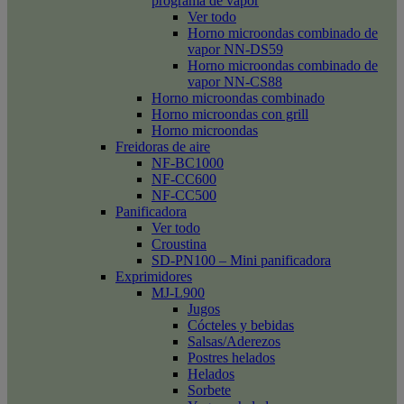
programa de vapor
Ver todo
Horno microondas combinado de
vapor NN-DS59
Horno microondas combinado de
vapor NN-CS88
Horno microondas combinado
Horno microondas con grill
Horno microondas
Freidoras de aire
NF-BC1000
NF-CC600
NF-CC500
Panificadora
Ver todo
Croustina
SD-PN100 – Mini panificadora
Exprimidores
MJ-L900
Jugos
Cócteles y bebidas
Salsas/Aderezos
Postres helados
Helados
Sorbete