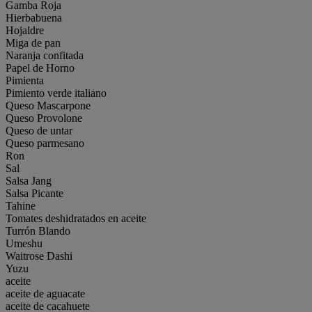
Gamba Roja
Hierbabuena
Hojaldre
Miga de pan
Naranja confitada
Papel de Horno
Pimienta
Pimiento verde italiano
Queso Mascarpone
Queso Provolone
Queso de untar
Queso parmesano
Ron
Sal
Salsa Jang
Salsa Picante
Tahine
Tomates deshidratados en aceite
Turrón Blando
Umeshu
Waitrose Dashi
Yuzu
aceite
aceite de aguacate
aceite de cacahuete