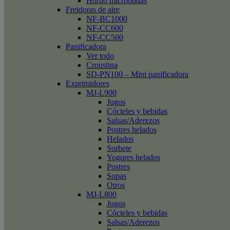
Horno microondas
Freidoras de aire
NF-BC1000
NF-CC600
NF-CC500
Panificadora
Ver todo
Croustina
SD-PN100 – Mini panificadora
Exprimidores
MJ-L900
Jugos
Cócteles y bebidas
Salsas/Aderezos
Postres helados
Helados
Sorbete
Yogures helados
Postres
Sopas
Otros
MJ-L800
Jugos
Cócteles y bebidas
Salsas/Aderezos