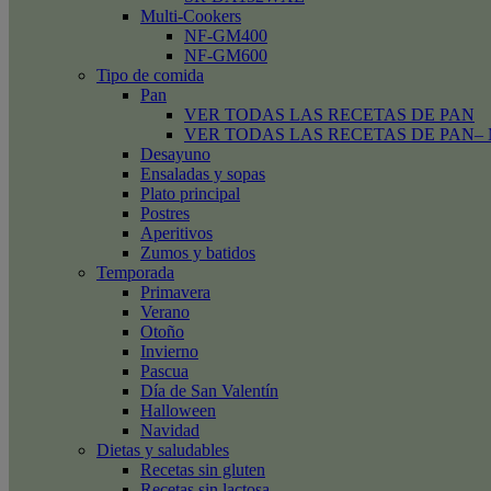
Multi-Cookers
NF-GM400
NF-GM600
Tipo de comida
Pan
VER TODAS LAS RECETAS DE PAN
VER TODAS LAS RECETAS DE PAN– Mini
Desayuno
Ensaladas y sopas
Plato principal
Postres
Aperitivos
Zumos y batidos
Temporada
Primavera
Verano
Otoño
Invierno
Pascua
Día de San Valentín
Halloween
Navidad
Dietas y saludables
Recetas sin gluten
Recetas sin lactosa