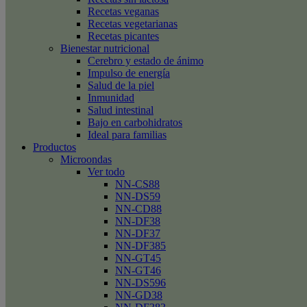
Recetas veganas
Recetas vegetarianas
Recetas picantes
Bienestar nutricional
Cerebro y estado de ánimo
Impulso de energía
Salud de la piel
Inmunidad
Salud intestinal
Bajo en carbohidratos
Ideal para familias
Productos
Microondas
Ver todo
NN-CS88
NN-DS59
NN-CD88
NN-DF38
NN-DF37
NN-DF385
NN-GT45
NN-GT46
NN-DS596
NN-GD38