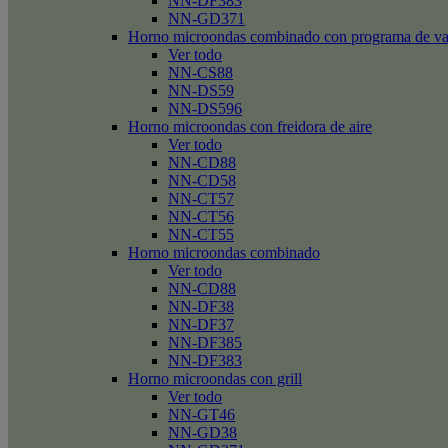
NN-DF383
NN-GD371
Horno microondas combinado con programa de v
Ver todo
NN-CS88
NN-DS59
NN-DS596
Horno microondas con freidora de aire
Ver todo
NN-CD88
NN-CD58
NN-CT57
NN-CT56
NN-CT55
Horno microondas combinado
Ver todo
NN-CD88
NN-DF38
NN-DF37
NN-DF385
NN-DF383
Horno microondas con grill
Ver todo
NN-GT46
NN-GD38