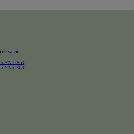
 de vapor
por NN-DS59
por NN-CS88