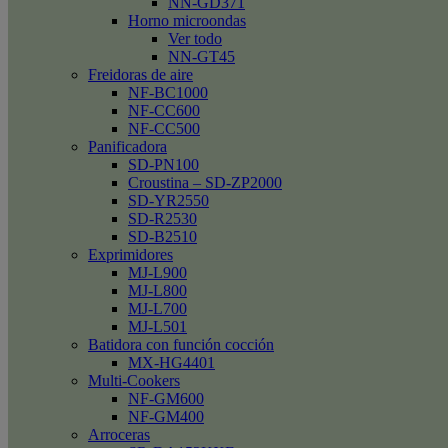
NN-GD371
Horno microondas
Ver todo
NN-GT45
Freidoras de aire
NF-BC1000
NF-CC600
NF-CC500
Panificadora
SD-PN100
Croustina – SD-ZP2000
SD-YR2550
SD-R2530
SD-B2510
Exprimidores
MJ-L900
MJ-L800
MJ-L700
MJ-L501
Batidora con función cocción
MX-HG4401
Multi-Cookers
NF-GM600
NF-GM400
Arroceras