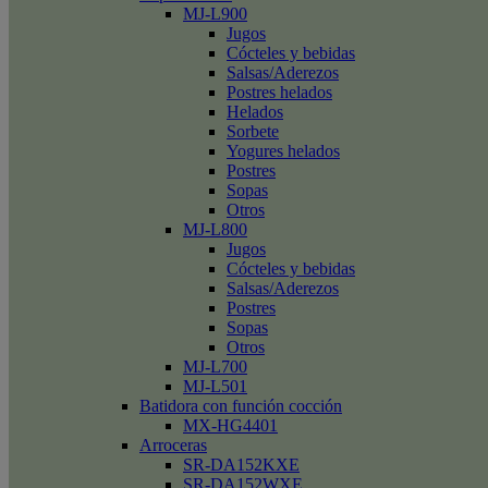
MJ-L900
Jugos
Cócteles y bebidas
Salsas/Aderezos
Postres helados
Helados
Sorbete
Yogures helados
Postres
Sopas
Otros
MJ-L800
Jugos
Cócteles y bebidas
Salsas/Aderezos
Postres
Sopas
Otros
MJ-L700
MJ-L501
Batidora con función cocción
MX-HG4401
Arroceras
SR-DA152KXE
SR-DA152WXE