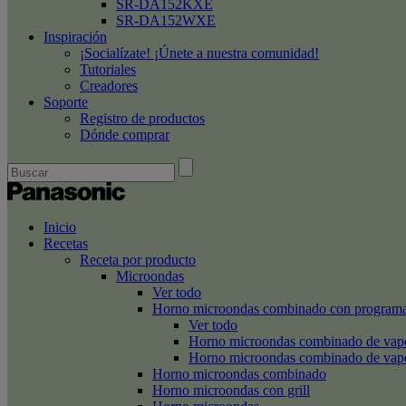
SR-DA152KXE
SR-DA152WXE
Inspiración
¡Socialízate! ¡Únete a nuestra comunidad!
Tutoriales
Creadores
Soporte
Registro de productos
Dónde comprar
Inicio
Recetas
Receta por producto
Microondas
Ver todo
Horno microondas combinado con programa
Ver todo
Horno microondas combinado de va
Horno microondas combinado de va
Horno microondas combinado
Horno microondas con grill