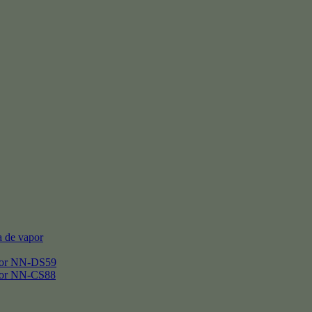
 de vapor
por NN-DS59
por NN-CS88