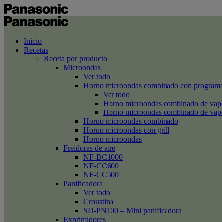
Inicio
Recetas
Receta por producto
Microondas
Ver todo
Horno microondas combinado con programa
Ver todo
Horno microondas combinado de va
Horno microondas combinado de va
Horno microondas combinado
Horno microondas con grill
Horno microondas
Freidoras de aire
NF-BC1000
NF-CC600
NF-CC500
Panificadora
Ver todo
Croustina
SD-PN100 – Mini panificadora
Exprimidores