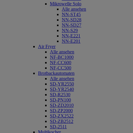
Mikrowelle Solo
Alle ansehen
NN-ST45
NN-SD28
NN-SD27
NN-S29
NN-E221
NN-E201
Air Fryer
Alle ansehen
NF-BC1000
NF-CC600
NF-CC500
Brotbackautomaten
Alle ansehen
SD-YR2550
SD-YR2540
SD-R2530
SD-PN100
SD-ZD2010
SD-ZP2000
SD-ZX2522
SD-ZB2512
SD-2511
Multikocher