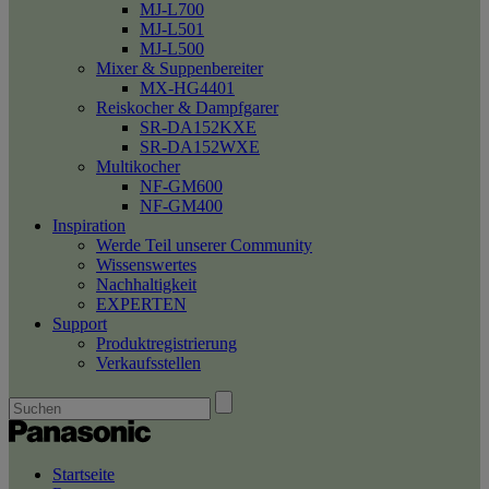
MJ-L700
MJ-L501
MJ-L500
Mixer & Suppenbereiter
MX-HG4401
Reiskocher & Dampfgarer
SR-DA152KXE
SR-DA152WXE
Multikocher
NF-GM600
NF-GM400
Inspiration
Werde Teil unserer Community
Wissenswertes
Nachhaltigkeit
EXPERTEN
Support
Produktregistrierung
Verkaufsstellen
Startseite