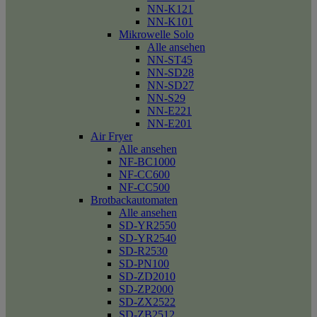
NN-K121
NN-K101
Mikrowelle Solo
Alle ansehen
NN-ST45
NN-SD28
NN-SD27
NN-S29
NN-E221
NN-E201
Air Fryer
Alle ansehen
NF-BC1000
NF-CC600
NF-CC500
Brotbackautomaten
Alle ansehen
SD-YR2550
SD-YR2540
SD-R2530
SD-PN100
SD-ZD2010
SD-ZP2000
SD-ZX2522
SD-ZB2512