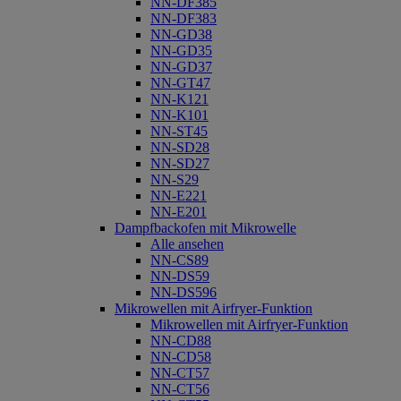
NN-DF385
NN-DF383
NN-GD38
NN-GD35
NN-GD37
NN-GT47
NN-K121
NN-K101
NN-ST45
NN-SD28
NN-SD27
NN-S29
NN-E221
NN-E201
Dampfbackofen mit Mikrowelle
Alle ansehen
NN-CS89
NN-DS59
NN-DS596
Mikrowellen mit Airfryer-Funktion
Mikrowellen mit Airfryer-Funktion
NN-CD88
NN-CD58
NN-CT57
NN-CT56