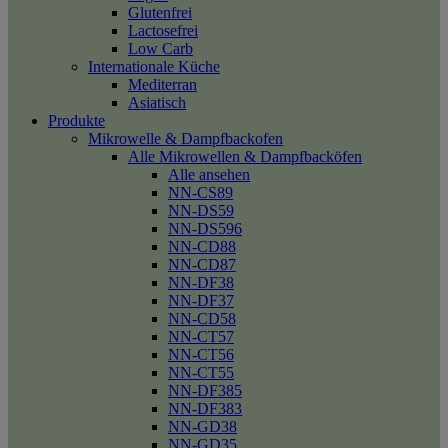
Glutenfrei
Lactosefrei
Low Carb
Internationale Küche
Mediterran
Asiatisch
Produkte
Mikrowelle & Dampfbackofen
Alle Mikrowellen & Dampfbacköfen
Alle ansehen
NN-CS89
NN-DS59
NN-DS596
NN-CD88
NN-CD87
NN-DF38
NN-DF37
NN-CD58
NN-CT57
NN-CT56
NN-CT55
NN-DF385
NN-DF383
NN-GD38
NN-GD35