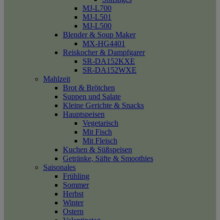
MJ-L700
MJ-L501
MJ-L500
Blender & Soup Maker
MX-HG4401
Reiskocher & Dampfgarer
SR-DA152KXE
SR-DA152WXE
Mahlzeit
Brot & Brötchen
Suppen und Salate
Kleine Gerichte & Snacks
Hauptspeisen
Vegetarisch
Mit Fisch
Mit Fleisch
Kuchen & Süßspeisen
Getränke, Säfte & Smoothies
Saisonales
Frühling
Sommer
Herbst
Winter
Ostern