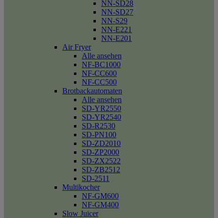
NN-SD28
NN-SD27
NN-S29
NN-E221
NN-E201
Air Fryer
Alle ansehen
NF-BC1000
NF-CC600
NF-CC500
Brotbackautomaten
Alle ansehen
SD-YR2550
SD-YR2540
SD-R2530
SD-PN100
SD-ZD2010
SD-ZP2000
SD-ZX2522
SD-ZB2512
SD-2511
Multikocher
NF-GM600
NF-GM400
Slow Juicer