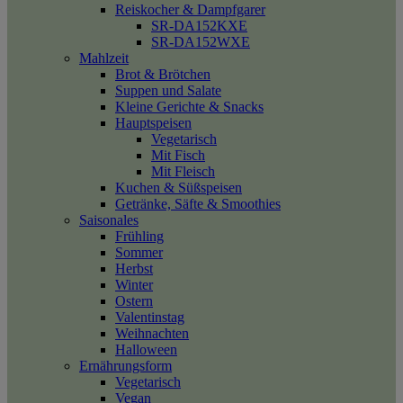
Reiskocher & Dampfgarer
SR-DA152KXE
SR-DA152WXE
Mahlzeit
Brot & Brötchen
Suppen und Salate
Kleine Gerichte & Snacks
Hauptspeisen
Vegetarisch
Mit Fisch
Mit Fleisch
Kuchen & Süßspeisen
Getränke, Säfte & Smoothies
Saisonales
Frühling
Sommer
Herbst
Winter
Ostern
Valentinstag
Weihnachten
Halloween
Ernährungsform
Vegetarisch
Vegan