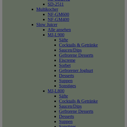
SD-2511
Multikocher
NF-GM600
NF-GM400
Slow Juicer
Alle ansehen
MJ-L900
Säfte
Cocktails & Getränke
Saucen/Dips
Gefrorene Desserts
Eiscreme
Sorbet
Gefrorener Joghurt
Desserts
Suppen
Sonstiges
MJ-L800
Säfte
Cocktails & Getränke
Saucen/Dips
Gefrorene Desserts
Desserts
Suppen
Sonstiges