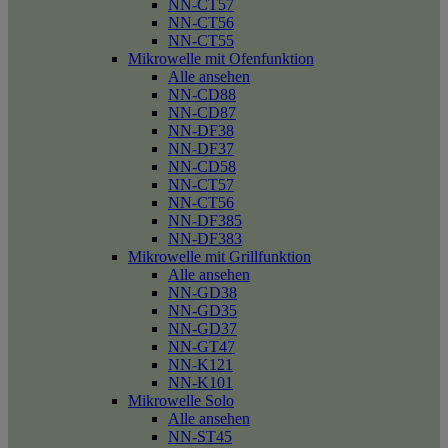
NN-CT57
NN-CT56
NN-CT55
Mikrowelle mit Ofenfunktion
Alle ansehen
NN-CD88
NN-CD87
NN-DF38
NN-DF37
NN-CD58
NN-CT57
NN-CT56
NN-DF385
NN-DF383
Mikrowelle mit Grillfunktion
Alle ansehen
NN-GD38
NN-GD35
NN-GD37
NN-GT47
NN-K121
NN-K101
Mikrowelle Solo
Alle ansehen
NN-ST45