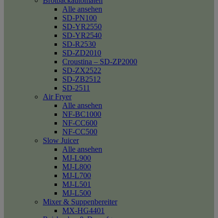
Brotbackautomaten
Alle ansehen
SD-PN100
SD-YR2550
SD-YR2540
SD-R2530
SD-ZD2010
Croustina – SD-ZP2000
SD-ZX2522
SD-ZB2512
SD-2511
Air Fryer
Alle ansehen
NF-BC1000
NF-CC600
NF-CC500
Slow Juicer
Alle ansehen
MJ-L900
MJ-L800
MJ-L700
MJ-L501
MJ-L500
Mixer & Suppenbereiter
MX-HG4401