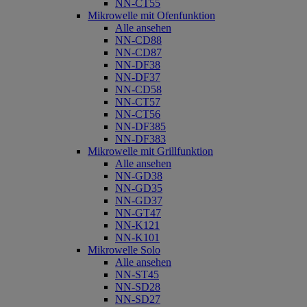
NN-CT55
Mikrowelle mit Ofenfunktion
Alle ansehen
NN-CD88
NN-CD87
NN-DF38
NN-DF37
NN-CD58
NN-CT57
NN-CT56
NN-DF385
NN-DF383
Mikrowelle mit Grillfunktion
Alle ansehen
NN-GD38
NN-GD35
NN-GD37
NN-GT47
NN-K121
NN-K101
Mikrowelle Solo
Alle ansehen
NN-ST45
NN-SD28
NN-SD27