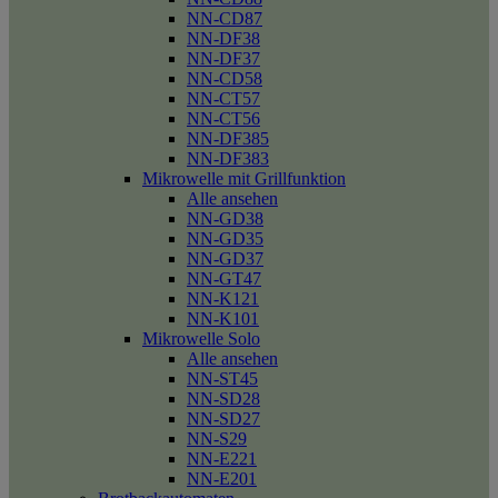
NN-CD87
NN-DF38
NN-DF37
NN-CD58
NN-CT57
NN-CT56
NN-DF385
NN-DF383
Mikrowelle mit Grillfunktion
Alle ansehen
NN-GD38
NN-GD35
NN-GD37
NN-GT47
NN-K121
NN-K101
Mikrowelle Solo
Alle ansehen
NN-ST45
NN-SD28
NN-SD27
NN-S29
NN-E221
NN-E201