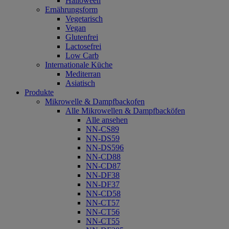
Halloween
Ernährungsform
Vegetarisch
Vegan
Glutenfrei
Lactosefrei
Low Carb
Internationale Küche
Mediterran
Asiatisch
Produkte
Mikrowelle & Dampfbackofen
Alle Mikrowellen & Dampfbacköfen
Alle ansehen
NN-CS89
NN-DS59
NN-DS596
NN-CD88
NN-CD87
NN-DF38
NN-DF37
NN-CD58
NN-CT57
NN-CT56
NN-CT55