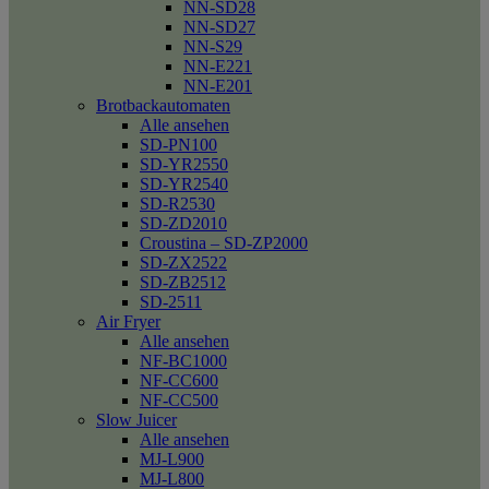
NN-SD28
NN-SD27
NN-S29
NN-E221
NN-E201
Brotbackautomaten
Alle ansehen
SD-PN100
SD-YR2550
SD-YR2540
SD-R2530
SD-ZD2010
Croustina – SD-ZP2000
SD-ZX2522
SD-ZB2512
SD-2511
Air Fryer
Alle ansehen
NF-BC1000
NF-CC600
NF-CC500
Slow Juicer
Alle ansehen
MJ-L900
MJ-L800