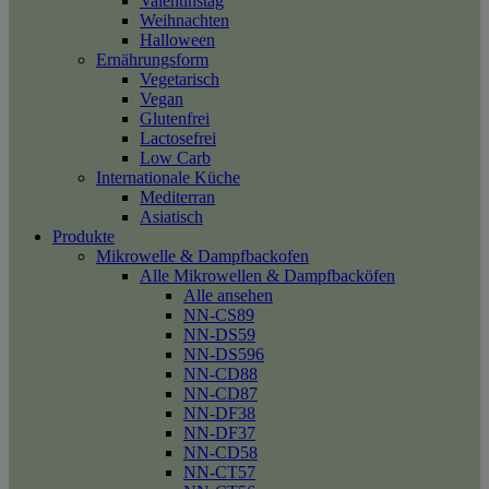
Valentinstag
Weihnachten
Halloween
Ernährungsform
Vegetarisch
Vegan
Glutenfrei
Lactosefrei
Low Carb
Internationale Küche
Mediterran
Asiatisch
Produkte
Mikrowelle & Dampfbackofen
Alle Mikrowellen & Dampfbacköfen
Alle ansehen
NN-CS89
NN-DS59
NN-DS596
NN-CD88
NN-CD87
NN-DF38
NN-DF37
NN-CD58
NN-CT57