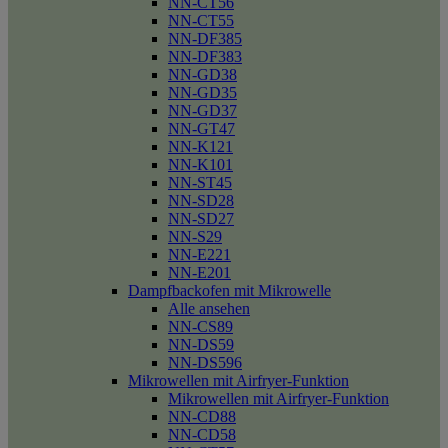
NN-CT56
NN-CT55
NN-DF385
NN-DF383
NN-GD38
NN-GD35
NN-GD37
NN-GT47
NN-K121
NN-K101
NN-ST45
NN-SD28
NN-SD27
NN-S29
NN-E221
NN-E201
Dampfbackofen mit Mikrowelle
Alle ansehen
NN-CS89
NN-DS59
NN-DS596
Mikrowellen mit Airfryer-Funktion
Mikrowellen mit Airfryer-Funktion
NN-CD88
NN-CD58