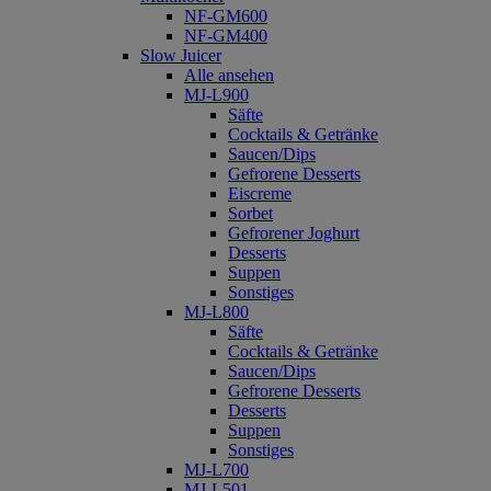
NF-GM600
NF-GM400
Slow Juicer
Alle ansehen
MJ-L900
Säfte
Cocktails & Getränke
Saucen/Dips
Gefrorene Desserts
Eiscreme
Sorbet
Gefrorener Joghurt
Desserts
Suppen
Sonstiges
MJ-L800
Säfte
Cocktails & Getränke
Saucen/Dips
Gefrorene Desserts
Desserts
Suppen
Sonstiges
MJ-L700
MJ-L501