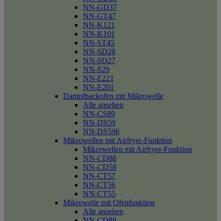
NN-GD37
NN-GT47
NN-K121
NN-K101
NN-ST45
NN-SD28
NN-SD27
NN-S29
NN-E221
NN-E201
Dampfbackofen mit Mikrowelle
Alle ansehen
NN-CS89
NN-DS59
NN-DS596
Mikrowellen mit Airfryer-Funktion
Mikrowellen mit Airfryer-Funktion
NN-CD88
NN-CD58
NN-CT57
NN-CT56
NN-CT55
Mikrowelle mit Ofenfunktion
Alle ansehen
NN-CD88