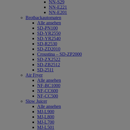
NN-S29
NN-E221
NN-E201
Brotbackautomaten
Alle ansehen
SD-PN100
SD-YR2550
SD-YR2540
SD-R2530
SD-ZD2010
Croustina – SD-ZP2000
SD-ZX2522
SD-ZB2512
SD-2511
Air Fryer
Alle ansehen
NF-BC1000
NF-CC600
NF-CC500
Slow Juicer
Alle ansehen
MJ-L900
MJ-L800
MJ-L700
MJ-L501