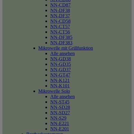
NN-CD87
NN-DF38
NN-DF37
NN-CD58
NN-CT57
NN-CT56
NN-DF385
NN-DF383
Mikrowelle mit Grillfunktion
Alle ansehen
NN-GD38
NN-GD35
NN-GD37
NN-GT47
NN-K121
NN-K101
Mikrowelle Solo
Alle ansehen
NN-ST45
NN-SD28
NN-SD27
NN-S29
NN-E221
NN-E201