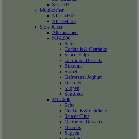
SD-2511
Multikocher
NF-GM600
NF-GM400
Slow Juicer
Alle ansehen
MJ-L900
Säfte
Cocktails & Getränke
Saucen/Dips
Gefrorene Desserts
Eiscreme
Sorbet
Gefrorener Joghurt
Desserts
Suppen
Sonstiges
MJ-L800
Säfte
Cocktails & Getränke
Saucen/Dips
Gefrorene Desserts
Desserts
Suppen
Sonstiges