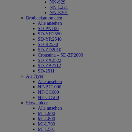
NN-S29
NN-E221
NN-E201
Brotbackautomaten
Alle ansehen
SD-PN100
SD-YR2550
SD-YR2540
SD-R2530
SD-ZD2010
Croustina – SD-ZP2000
SD-ZX2522
SD-ZB2512
SD-2511
Air Fryer
Alle ansehen
NF-BC1000
NF-CC600
NF-CC500
Slow Juicer
Alle ansehen
MJ-L900
MJ-L800
MJ-L700
MJ-L501