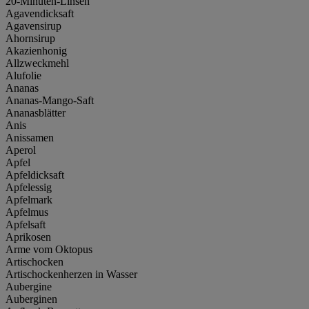
20-Minuten-Linsen
Agavendicksaft
Agavensirup
Ahornsirup
Akazienhonig
Allzweckmehl
Alufolie
Ananas
Ananas-Mango-Saft
Ananasblätter
Anis
Anissamen
Aperol
Apfel
Apfeldicksaft
Apfelessig
Apfelmark
Apfelmus
Apfelsaft
Aprikosen
Arme vom Oktopus
Artischocken
Artischockenherzen in Wasser
Aubergine
Auberginen