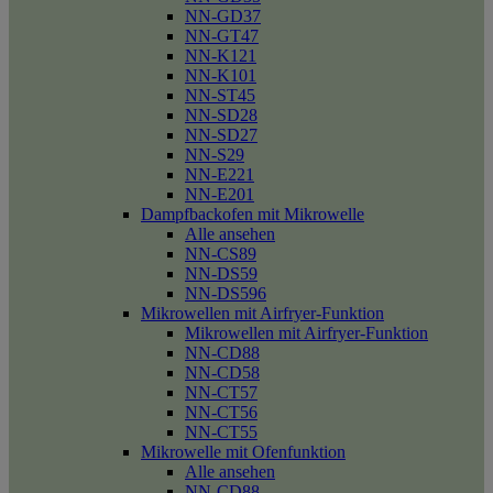
NN-GD37
NN-GT47
NN-K121
NN-K101
NN-ST45
NN-SD28
NN-SD27
NN-S29
NN-E221
NN-E201
Dampfbackofen mit Mikrowelle
Alle ansehen
NN-CS89
NN-DS59
NN-DS596
Mikrowellen mit Airfryer-Funktion
Mikrowellen mit Airfryer-Funktion
NN-CD88
NN-CD58
NN-CT57
NN-CT56
NN-CT55
Mikrowelle mit Ofenfunktion
Alle ansehen
NN-CD88