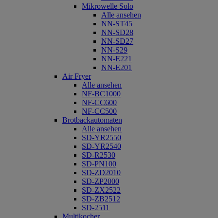
Mikrowelle Solo
Alle ansehen
NN-ST45
NN-SD28
NN-SD27
NN-S29
NN-E221
NN-E201
Air Fryer
Alle ansehen
NF-BC1000
NF-CC600
NF-CC500
Brotbackautomaten
Alle ansehen
SD-YR2550
SD-YR2540
SD-R2530
SD-PN100
SD-ZD2010
SD-ZP2000
SD-ZX2522
SD-ZB2512
SD-2511
Multikocher