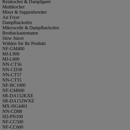
Reiskocher & Dampfgarer
Multikocher
Mixer & Suppenbereiter
Air Fryer
Dampfbackofen
Mikrowelle & Dampfbackofen
Brotbackautomaten
Slow Juicer
Wählen Sie Ihr Produkt
NF-GM400
MJ-L900
MJ-L800
NN-CT56
NN-CD58
NN-CT57
NN-CT55
NF-BC1000
NF-GM600
SR-DA152KXE
SR-DA152WXE
MX-HG4401
NN-CD88
SD-PN100
NF-CC500
NF-CC600