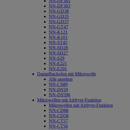
NN-DF385
NN-DF383
NN-GD38
NN-GD35
NN-GD37
NN-GT47
NN-K121
NN-K101
NN-ST45
NN-SD28
NN-SD27
NN-S29
NN-E221
NN-E201
Dampfbackofen mit Mikrowelle
Alle ansehen
NN-CS89
NN-DS59
NN-DS596
Mikrowellen mit Airfryer-Funktion
Mikrowellen mit Airfryer-Funktion
NN-CD88
NN-CD58
NN-CT57
NN-CT56