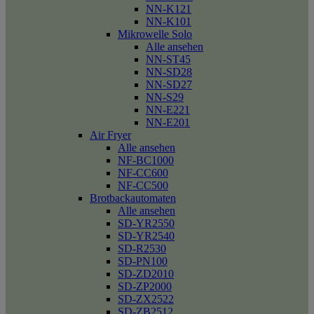
NN-K121
NN-K101
Mikrowelle Solo
Alle ansehen
NN-ST45
NN-SD28
NN-SD27
NN-S29
NN-E221
NN-E201
Air Fryer
Alle ansehen
NF-BC1000
NF-CC600
NF-CC500
Brotbackautomaten
Alle ansehen
SD-YR2550
SD-YR2540
SD-R2530
SD-PN100
SD-ZD2010
SD-ZP2000
SD-ZX2522
SD-ZB2512