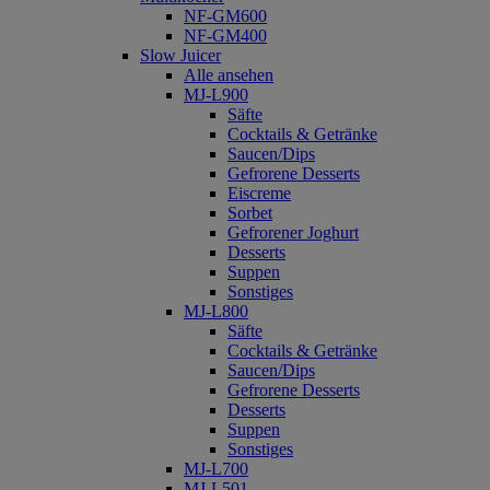
NF-GM600
NF-GM400
Slow Juicer
Alle ansehen
MJ-L900
Säfte
Cocktails & Getränke
Saucen/Dips
Gefrorene Desserts
Eiscreme
Sorbet
Gefrorener Joghurt
Desserts
Suppen
Sonstiges
MJ-L800
Säfte
Cocktails & Getränke
Saucen/Dips
Gefrorene Desserts
Desserts
Suppen
Sonstiges
MJ-L700
MJ-L501