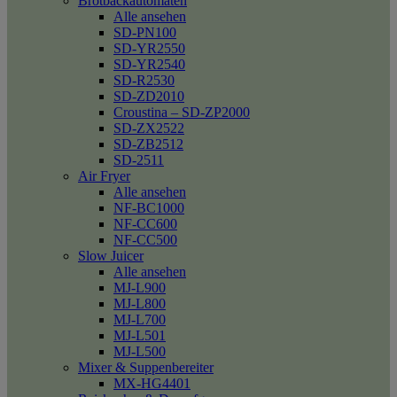
Brotbackautomaten
Alle ansehen
SD-PN100
SD-YR2550
SD-YR2540
SD-R2530
SD-ZD2010
Croustina – SD-ZP2000
SD-ZX2522
SD-ZB2512
SD-2511
Air Fryer
Alle ansehen
NF-BC1000
NF-CC600
NF-CC500
Slow Juicer
Alle ansehen
MJ-L900
MJ-L800
MJ-L700
MJ-L501
MJ-L500
Mixer & Suppenbereiter
MX-HG4401