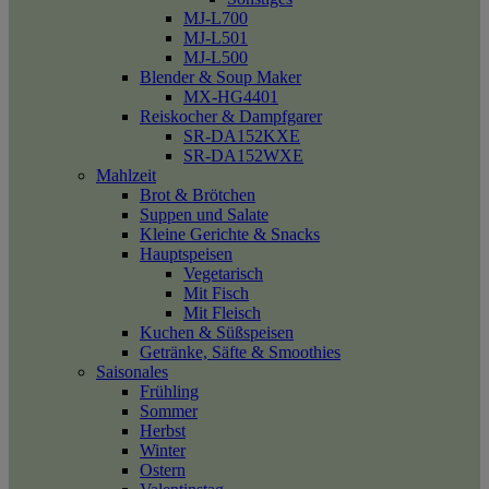
MJ-L700
MJ-L501
MJ-L500
Blender & Soup Maker
MX-HG4401
Reiskocher & Dampfgarer
SR-DA152KXE
SR-DA152WXE
Mahlzeit
Brot & Brötchen
Suppen und Salate
Kleine Gerichte & Snacks
Hauptspeisen
Vegetarisch
Mit Fisch
Mit Fleisch
Kuchen & Süßspeisen
Getränke, Säfte & Smoothies
Saisonales
Frühling
Sommer
Herbst
Winter
Ostern