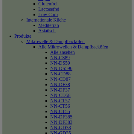
Glutenfrei
Lactosefrei
Low Carb
Internationale Küche
Mediterran
Asiatisch
Produkte
Mikrowelle & Dampfbackofen
Alle Mikrowellen & Dampfbacköfen
Alle ansehen
NN-CS89
NN-DS59
NN-DS596
NN-CD88
NN-CD87
NN-DF38
NN-DF37
NN-CD58
NN-CT57
NN-CT56
NN-CT55
NN-DF385
NN-DF383
NN-GD38
NN-GD35