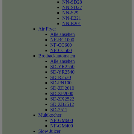
NN-SD28
NN-SD27
NN-S29
NN-E221
NN-E201
Air Fryer
Alle ansehen
NF-BC1000
NF-CC600
NF-CC500
Brotbackautomaten
Alle ansehen
SD-YR2550
SD-YR2540
SD-R2530
SD-PN100
SD-ZD2010
SD-ZP2000
SD-ZX2522
SD-ZB2512
SD-2511
Multikocher
NF-GM600
NF-GM400
Slow Juicer