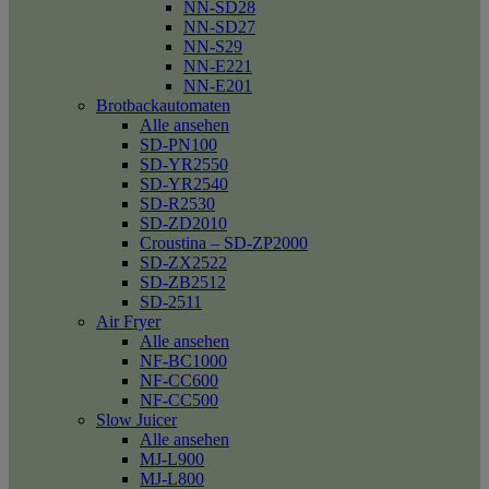
NN-SD28
NN-SD27
NN-S29
NN-E221
NN-E201
Brotbackautomaten
Alle ansehen
SD-PN100
SD-YR2550
SD-YR2540
SD-R2530
SD-ZD2010
Croustina – SD-ZP2000
SD-ZX2522
SD-ZB2512
SD-2511
Air Fryer
Alle ansehen
NF-BC1000
NF-CC600
NF-CC500
Slow Juicer
Alle ansehen
MJ-L900
MJ-L800