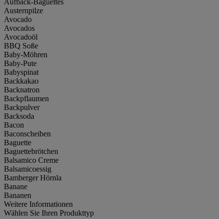
Aufback-Baguettes
Austernpilze
Avocado
Avocados
Avocadoöl
BBQ Soße
Baby-Möhren
Baby-Pute
Babyspinat
Backkakao
Backnatron
Backpflaumen
Backpulver
Backsoda
Bacon
Baconscheiben
Baguette
Baguettebrötchen
Balsamico Creme
Balsamicoessig
Bamberger Hörnla
Banane
Bananen
Weitere Informationen
Wählen Sie Ihren Produkttyp