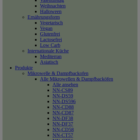
Valentinstag
Weihnachten
Halloween
Ernährungsform
Vegetarisch
Vegan
Glutenfrei
Lactosefrei
Low Carb
Internationale Küche
Mediterran
Asiatisch
Produkte
Mikrowelle & Dampfbackofen
Alle Mikrowellen & Dampfbacköfen
Alle ansehen
NN-CS89
NN-DS59
NN-DS596
NN-CD88
NN-CD87
NN-DF38
NN-DF37
NN-CD58
NN-CT57