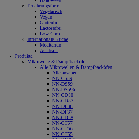
Halloween
Ernährungsform
Vegetarisch
Vegan
Glutenfrei
Lactosefrei
Low Carb
Internationale Küche
Mediterran
Asiatisch
Produkte
Mikrowelle & Dampfbackofen
Alle Mikrowellen & Dampfbacköfen
Alle ansehen
NN-CS89
NN-DS59
NN-DS596
NN-CD88
NN-CD87
NN-DF38
NN-DF37
NN-CD58
NN-CT57
NN-CT56
NN-CT55