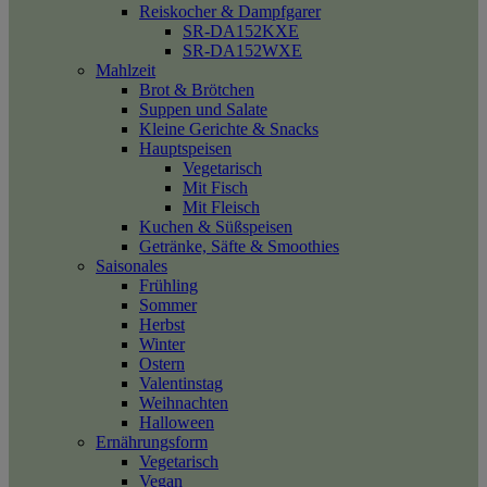
Reiskocher & Dampfgarer
SR-DA152KXE
SR-DA152WXE
Mahlzeit
Brot & Brötchen
Suppen und Salate
Kleine Gerichte & Snacks
Hauptspeisen
Vegetarisch
Mit Fisch
Mit Fleisch
Kuchen & Süßspeisen
Getränke, Säfte & Smoothies
Saisonales
Frühling
Sommer
Herbst
Winter
Ostern
Valentinstag
Weihnachten
Halloween
Ernährungsform
Vegetarisch
Vegan