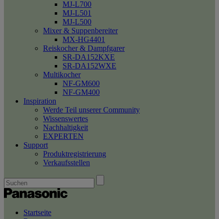
MJ-L700
MJ-L501
MJ-L500
Mixer & Suppenbereiter
MX-HG4401
Reiskocher & Dampfgarer
SR-DA152KXE
SR-DA152WXE
Multikocher
NF-GM600
NF-GM400
Inspiration
Werde Teil unserer Community
Wissenswertes
Nachhaltigkeit
EXPERTEN
Support
Produktregistrierung
Verkaufsstellen
Startseite