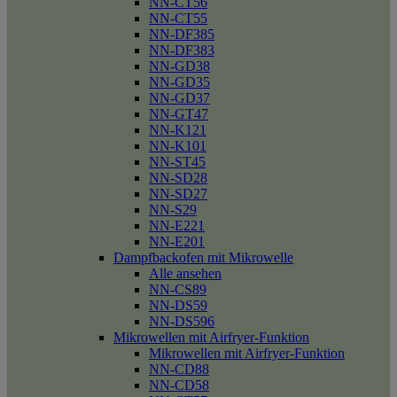
NN-CT56
NN-CT55
NN-DF385
NN-DF383
NN-GD38
NN-GD35
NN-GD37
NN-GT47
NN-K121
NN-K101
NN-ST45
NN-SD28
NN-SD27
NN-S29
NN-E221
NN-E201
Dampfbackofen mit Mikrowelle
Alle ansehen
NN-CS89
NN-DS59
NN-DS596
Mikrowellen mit Airfryer-Funktion
Mikrowellen mit Airfryer-Funktion
NN-CD88
NN-CD58