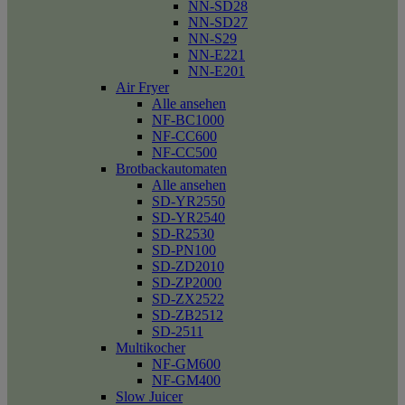
NN-SD28
NN-SD27
NN-S29
NN-E221
NN-E201
Air Fryer
Alle ansehen
NF-BC1000
NF-CC600
NF-CC500
Brotbackautomaten
Alle ansehen
SD-YR2550
SD-YR2540
SD-R2530
SD-PN100
SD-ZD2010
SD-ZP2000
SD-ZX2522
SD-ZB2512
SD-2511
Multikocher
NF-GM600
NF-GM400
Slow Juicer