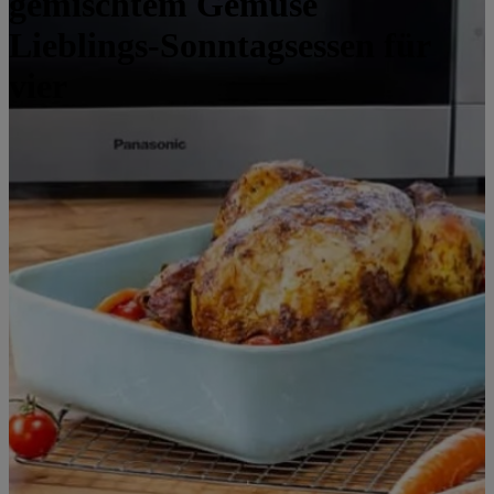
gemischtem Gemüse
Lieblings-Sonntagsessen für
vier