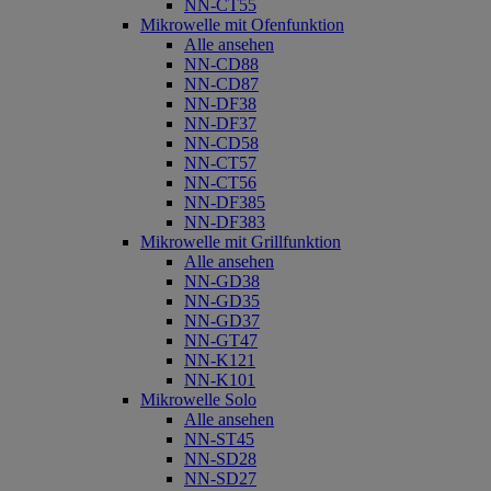
NN-CT55
Mikrowelle mit Ofenfunktion
Alle ansehen
NN-CD88
NN-CD87
NN-DF38
NN-DF37
NN-CD58
NN-CT57
NN-CT56
NN-DF385
NN-DF383
Mikrowelle mit Grillfunktion
Alle ansehen
NN-GD38
NN-GD35
NN-GD37
NN-GT47
NN-K121
NN-K101
Mikrowelle Solo
Alle ansehen
NN-ST45
NN-SD28
NN-SD27