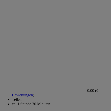
0.00 (
0
Bewertungen
)
Teilen
ca. 1 Stunde 30 Minuten