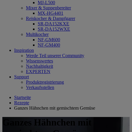
MJ-L500
Mixer & Suppenbereiter
MX-HG4401
Reiskocher & Dampfgarer
SR-DA152KXE
SR-DA152WXE
Multikocher
NF-GM600
NF-GM400
Inspiration
Werde Teil unserer Community
Wissenswertes
Nachhaltigkeit
EXPERTEN
Support
Produktregistrierung
Verkaufsstellen
Startseite
Rezepte
Ganzes Hähnchen mit gemischtem Gemüse
Ganzes Hähnchen mit