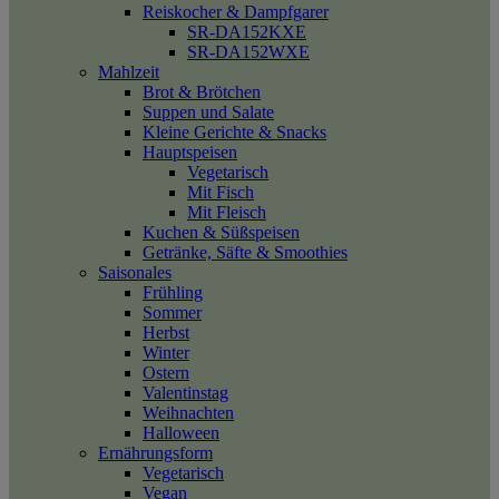
Reiskocher & Dampfgarer
SR-DA152KXE
SR-DA152WXE
Mahlzeit
Brot & Brötchen
Suppen und Salate
Kleine Gerichte & Snacks
Hauptspeisen
Vegetarisch
Mit Fisch
Mit Fleisch
Kuchen & Süßspeisen
Getränke, Säfte & Smoothies
Saisonales
Frühling
Sommer
Herbst
Winter
Ostern
Valentinstag
Weihnachten
Halloween
Ernährungsform
Vegetarisch
Vegan