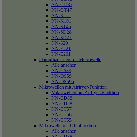
NN-GD37
NN-GT47
NN-K121
NN-K101
NN-ST45
NN-SD28
NN-SD27
NN-S29
NN-E221
NN-E201
Dampfbackofen mit Mikrowelle
Alle ansehen
NN-CS89
NN-DS59
NN-DS596
Mikrowellen mit Airfryer-Funktion
Mikrowellen mit Airfryer-Funktion
NN-CD88
NN-CD58
NN-CT57
NN-CT56
NN-CT55
Mikrowelle mit Ofenfunktion
Alle ansehen
NN-CD88