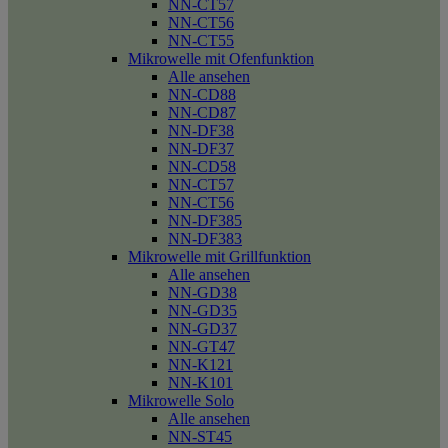
NN-CT57
NN-CT56
NN-CT55
Mikrowelle mit Ofenfunktion
Alle ansehen
NN-CD88
NN-CD87
NN-DF38
NN-DF37
NN-CD58
NN-CT57
NN-CT56
NN-DF385
NN-DF383
Mikrowelle mit Grillfunktion
Alle ansehen
NN-GD38
NN-GD35
NN-GD37
NN-GT47
NN-K121
NN-K101
Mikrowelle Solo
Alle ansehen
NN-ST45