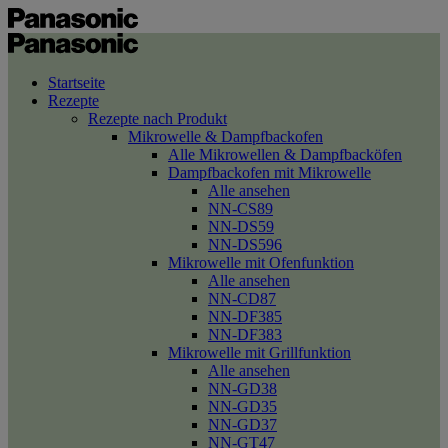
Startseite
Rezepte
Rezepte nach Produkt
Mikrowelle & Dampfbackofen
Alle Mikrowellen & Dampfbacköfen
Dampfbackofen mit Mikrowelle
Alle ansehen
NN-CS89
NN-DS59
NN-DS596
Mikrowelle mit Ofenfunktion
Alle ansehen
NN-CD87
NN-DF385
NN-DF383
Mikrowelle mit Grillfunktion
Alle ansehen
NN-GD38
NN-GD35
NN-GD37
NN-GT47