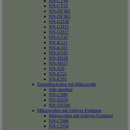
NN-CT56
NN-CT55
NN-DF385
NN-DF383
NN-GD38
NN-GD35
NN-GD37
NN-GT47
NN-K121
NN-K101
NN-ST45
NN-SD28
NN-SD27
NN-S29
NN-E221
NN-E201
Dampfbackofen mit Mikrowelle
Alle ansehen
NN-CS89
NN-DS59
NN-DS596
Mikrowellen mit Airfryer-Funktion
Mikrowellen mit Airfryer-Funktion
NN-CD88
NN-CD58