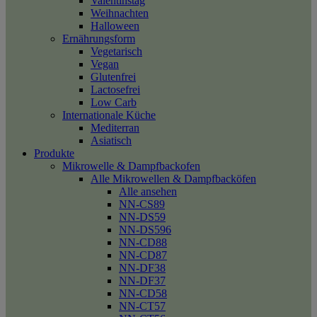
Valentinstag
Weihnachten
Halloween
Ernährungsform
Vegetarisch
Vegan
Glutenfrei
Lactosefrei
Low Carb
Internationale Küche
Mediterran
Asiatisch
Produkte
Mikrowelle & Dampfbackofen
Alle Mikrowellen & Dampfbacköfen
Alle ansehen
NN-CS89
NN-DS59
NN-DS596
NN-CD88
NN-CD87
NN-DF38
NN-DF37
NN-CD58
NN-CT57