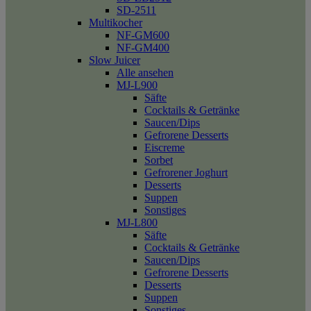
SD-2511
Multikocher
NF-GM600
NF-GM400
Slow Juicer
Alle ansehen
MJ-L900
Säfte
Cocktails & Getränke
Saucen/Dips
Gefrorene Desserts
Eiscreme
Sorbet
Gefrorener Joghurt
Desserts
Suppen
Sonstiges
MJ-L800
Säfte
Cocktails & Getränke
Saucen/Dips
Gefrorene Desserts
Desserts
Suppen
Sonstiges