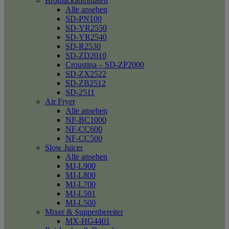
Brotbackautomaten
Alle ansehen
SD-PN100
SD-YR2550
SD-YR2540
SD-R2530
SD-ZD2010
Croustina – SD-ZP2000
SD-ZX2522
SD-ZB2512
SD-2511
Air Fryer
Alle ansehen
NF-BC1000
NF-CC600
NF-CC500
Slow Juicer
Alle ansehen
MJ-L900
MJ-L800
MJ-L700
MJ-L501
MJ-L500
Mixer & Suppenbereiter
MX-HG4401