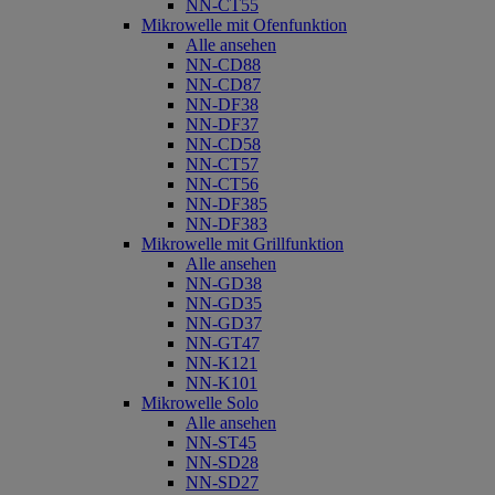
NN-CT55
Mikrowelle mit Ofenfunktion
Alle ansehen
NN-CD88
NN-CD87
NN-DF38
NN-DF37
NN-CD58
NN-CT57
NN-CT56
NN-DF385
NN-DF383
Mikrowelle mit Grillfunktion
Alle ansehen
NN-GD38
NN-GD35
NN-GD37
NN-GT47
NN-K121
NN-K101
Mikrowelle Solo
Alle ansehen
NN-ST45
NN-SD28
NN-SD27