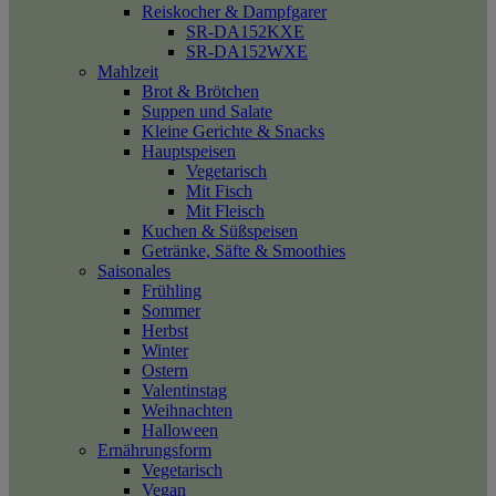
Reiskocher & Dampfgarer
SR-DA152KXE
SR-DA152WXE
Mahlzeit
Brot & Brötchen
Suppen und Salate
Kleine Gerichte & Snacks
Hauptspeisen
Vegetarisch
Mit Fisch
Mit Fleisch
Kuchen & Süßspeisen
Getränke, Säfte & Smoothies
Saisonales
Frühling
Sommer
Herbst
Winter
Ostern
Valentinstag
Weihnachten
Halloween
Ernährungsform
Vegetarisch
Vegan