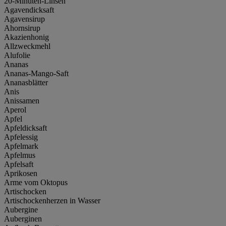
20-Minuten-Linsen
Agavendicksaft
Agavensirup
Ahornsirup
Akazienhonig
Allzweckmehl
Alufolie
Ananas
Ananas-Mango-Saft
Ananasblätter
Anis
Anissamen
Aperol
Apfel
Apfeldicksaft
Apfelessig
Apfelmark
Apfelmus
Apfelsaft
Aprikosen
Arme vom Oktopus
Artischocken
Artischockenherzen in Wasser
Aubergine
Auberginen