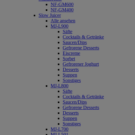
NF-GM600
NF-GM400
Slow Juicer
Alle ansehen
MJ-L900
Säfte
Cocktails & Getränke
Saucen/Dips
Gefrorene Desserts
Eiscreme
Sorbet
Gefrorener Joghurt
Desserts
Suppen
Sonstiges
MJ-L800
Säfte
Cocktails & Getränke
Saucen/Dips
Gefrorene Desserts
Desserts
Suppen
Sonstiges
MJ-L700
MJ-L501