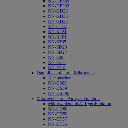
NN-DF385
NN-DF383
NN-GD38
NN-GD35
NN-GD37
NN-GT47
NN-K121
NN-K101
NN-ST45
NN-SD28
NN-SD27
NN-S29
NN-E221
NN-E201
Dampfbackofen mit Mikrowelle
Alle ansehen
NN-CS89
NN-DS59
NN-DS596
Mikrowellen mit Airfryer-Funktion
Mikrowellen mit Airfryer-Funktion
NN-CD88
NN-CD58
NN-CT57
NN-CT56