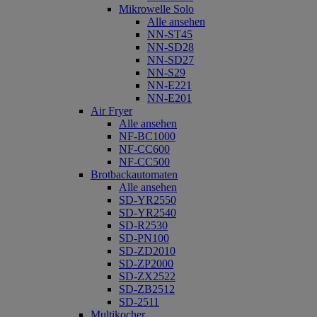
Mikrowelle Solo
Alle ansehen
NN-ST45
NN-SD28
NN-SD27
NN-S29
NN-E221
NN-E201
Air Fryer
Alle ansehen
NF-BC1000
NF-CC600
NF-CC500
Brotbackautomaten
Alle ansehen
SD-YR2550
SD-YR2540
SD-R2530
SD-PN100
SD-ZD2010
SD-ZP2000
SD-ZX2522
SD-ZB2512
SD-2511
Multikocher