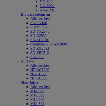
NN-S29
NN-E221
NN-E201
Brotbackautomaten
Alle ansehen
SD-PN100
SD-YR2550
SD-YR2540
SD-R2530
SD-ZD2010
Croustina – SD-ZP2000
SD-ZX2522
SD-ZB2512
SD-2511
Air Fryer
Alle ansehen
NF-BC1000
NF-CC600
NF-CC500
Slow Juicer
Alle ansehen
MJ-L900
MJ-L800
MJ-L700
MJ-L501