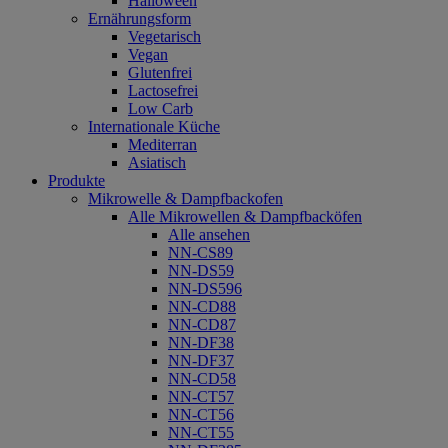
Halloween
Ernährungsform
Vegetarisch
Vegan
Glutenfrei
Lactosefrei
Low Carb
Internationale Küche
Mediterran
Asiatisch
Produkte
Mikrowelle & Dampfbackofen
Alle Mikrowellen & Dampfbacköfen
Alle ansehen
NN-CS89
NN-DS59
NN-DS596
NN-CD88
NN-CD87
NN-DF38
NN-DF37
NN-CD58
NN-CT57
NN-CT56
NN-CT55