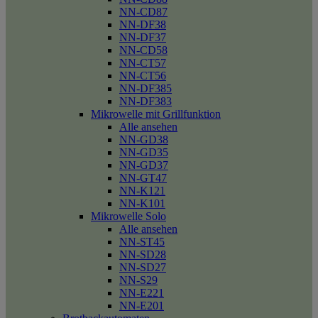
NN-CD87
NN-DF38
NN-DF37
NN-CD58
NN-CT57
NN-CT56
NN-DF385
NN-DF383
Mikrowelle mit Grillfunktion
Alle ansehen
NN-GD38
NN-GD35
NN-GD37
NN-GT47
NN-K121
NN-K101
Mikrowelle Solo
Alle ansehen
NN-ST45
NN-SD28
NN-SD27
NN-S29
NN-E221
NN-E201