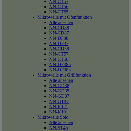
NN-CT57
NN-CT56
NN-CT55
Mikrowelle mit Ofenfunktion
Alle ansehen
NN-CD88
NN-CD87
NN-DF38
NN-DF37
NN-CD58
NN-CT57
NN-CT56
NN-DF385
NN-DF383
Mikrowelle mit Grillfunktion
Alle ansehen
NN-GD38
NN-GD35
NN-GD37
NN-GT47
NN-K121
NN-K101
Mikrowelle Solo
Alle ansehen
NN-ST45