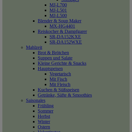
MJ-L700
MJ-L501
MJ-L500
Blender & Soup Maker
MX-HG4401
Reiskocher & Dampfgarer
SR-DA152KXE
SR-DA152WXE
Mahlzeit
Brot & Brötchen
Suppen und Salate
Kleine Gerichte & Snacks
Hauptspeisen
Vegetarisch
Mit Fisch
Mit Fleisch
Kuchen & Süßspeisen
Getränke, Säfte & Smoothies
Saisonales
Frühling
Sommer
Herbst
Winter
Ostern