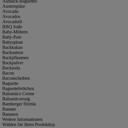
Aufback-Baguettes
Austernpilze
Avocado
Avocados
Avocadoöl
BBQ Soße
Baby-Möhren
Baby-Pute
Babyspinat
Backkakao
Backnatron
Backpflaumen
Backpulver
Backsoda
Bacon
Baconscheiben
Baguette
Baguettebrötchen
Balsamico Creme
Balsamicoessig
Bamberger Hörnla
Banane
Bananen
Weitere Informationen
Wählen Sie Ihren Produkttyp