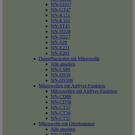
NN-GD37
NN-GT47
NN-K121
NN-K101
NN-ST45
NN-SD28
NN-SD27
NN-S29
NN-E221
NN-E201
Dampfbackofen mit Mikrowelle
Alle ansehen
NN-CS89
NN-DS59
NN-DS596
Mikrowellen mit Airfryer-Funktion
Mikrowellen mit Airfryer-Funktion
NN-CD88
NN-CD58
NN-CT57
NN-CT56
NN-CT55
Mikrowelle mit Ofenfunktion
Alle ansehen
NN-CD88