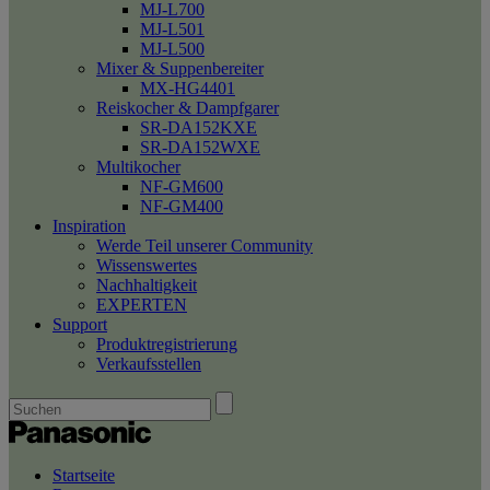
MJ-L700
MJ-L501
MJ-L500
Mixer & Suppenbereiter
MX-HG4401
Reiskocher & Dampfgarer
SR-DA152KXE
SR-DA152WXE
Multikocher
NF-GM600
NF-GM400
Inspiration
Werde Teil unserer Community
Wissenswertes
Nachhaltigkeit
EXPERTEN
Support
Produktregistrierung
Verkaufsstellen
Startseite