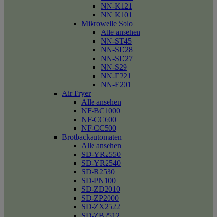
NN-K121
NN-K101
Mikrowelle Solo
Alle ansehen
NN-ST45
NN-SD28
NN-SD27
NN-S29
NN-E221
NN-E201
Air Fryer
Alle ansehen
NF-BC1000
NF-CC600
NF-CC500
Brotbackautomaten
Alle ansehen
SD-YR2550
SD-YR2540
SD-R2530
SD-PN100
SD-ZD2010
SD-ZP2000
SD-ZX2522
SD-ZB2512