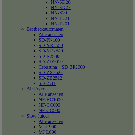
NN-SD28
NN-SD27
NN-S29
NN-E221
NN-E201
Brotbackautomaten
Alle ansehen
SD-PN100
SD-YR2550
SD-YR2540
SD-R2530
SD-ZD2010
Croustina – SD-ZP2000
SD-ZX2522
SD-ZB2512
SD-2511
Air Fryer
Alle ansehen
NF-BC1000
NF-CC600
NF-CC500
Slow Juicer
Alle ansehen
MJ-L900
MJ-L800