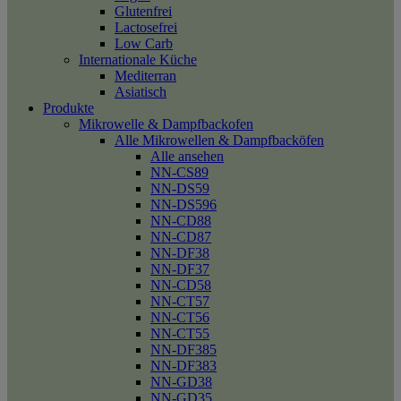
Glutenfrei
Lactosefrei
Low Carb
Internationale Küche
Mediterran
Asiatisch
Produkte
Mikrowelle & Dampfbackofen
Alle Mikrowellen & Dampfbacköfen
Alle ansehen
NN-CS89
NN-DS59
NN-DS596
NN-CD88
NN-CD87
NN-DF38
NN-DF37
NN-CD58
NN-CT57
NN-CT56
NN-CT55
NN-DF385
NN-DF383
NN-GD38
NN-GD35