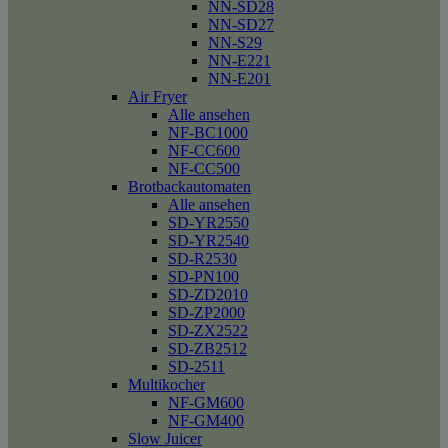
NN-SD28
NN-SD27
NN-S29
NN-E221
NN-E201
Air Fryer
Alle ansehen
NF-BC1000
NF-CC600
NF-CC500
Brotbackautomaten
Alle ansehen
SD-YR2550
SD-YR2540
SD-R2530
SD-PN100
SD-ZD2010
SD-ZP2000
SD-ZX2522
SD-ZB2512
SD-2511
Multikocher
NF-GM600
NF-GM400
Slow Juicer