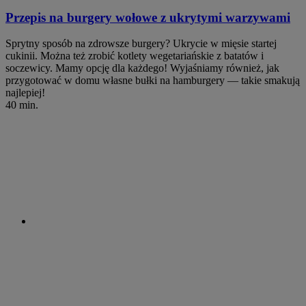
Przepis na burgery wołowe z ukrytymi warzywami
Sprytny sposób na zdrowsze burgery? Ukrycie w mięsie startej
cukinii. Można też zrobić kotlety wegetariańskie z batatów i
soczewicy. Mamy opcję dla każdego! Wyjaśniamy również, jak
przygotować w domu własne bułki na hamburgery — takie smakują
najlepiej!
40 min.