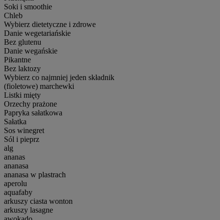
Soki i smoothie
Chleb
Wybierz dietetyczne i zdrowe
Danie wegetariańskie
Bez glutenu
Danie wegańskie
Pikantne
Bez laktozy
Wybierz co najmniej jeden składnik
(fioletowe) marchewki
Listki mięty
Orzechy prażone
Papryka sałatkowa
Sałatka
Sos winegret
Sól i pieprz
alg
ananas
ananasa
ananasa w plastrach
aperolu
aquafaby
arkuszy ciasta wonton
arkuszy lasagne
awokado