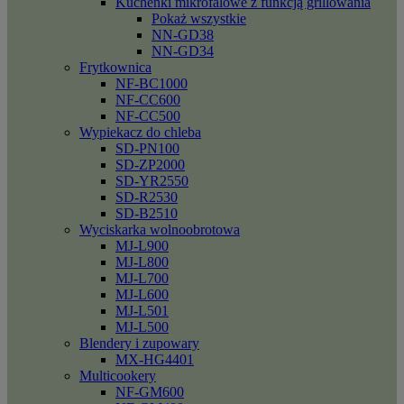
Kuchenki mikrofalowe z funkcją grillowania
Pokaż wszystkie
NN-GD38
NN-GD34
Frytkownica
NF-BC1000
NF-CC600
NF-CC500
Wypiekacz do chleba
SD-PN100
SD-ZP2000
SD-YR2550
SD-R2530
SD-B2510
Wyciskarka wolnoobrotowa
MJ-L900
MJ-L800
MJ-L700
MJ-L600
MJ-L501
MJ-L500
Blendery i zupowary
MX-HG4401
Multicookery
NF-GM600