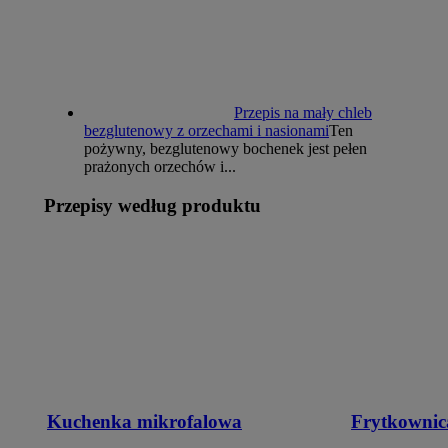
Przepis na mały chleb
bezglutenowy z orzechami i nasionami
Ten
pożywny, bezglutenowy bochenek jest pełen
prażonych orzechów i...
Przepisy według produktu
Kuchenka mikrofalowa
Frytkownic