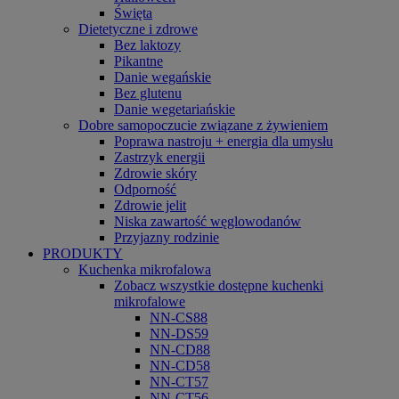
Święta
Dietetyczne i zdrowe
Bez laktozy
Pikantne
Danie wegańskie
Bez glutenu
Danie wegetariańskie
Dobre samopoczucie związane z żywieniem
Poprawa nastroju + energia dla umysłu
Zastrzyk energii
Zdrowie skóry
Odporność
Zdrowie jelit
Niska zawartość węglowodanów
Przyjazny rodzinie
PRODUKTY
Kuchenka mikrofalowa
Zobacz wszystkie dostępne kuchenki
mikrofalowe
NN-CS88
NN-DS59
NN-CD88
NN-CD58
NN-CT57
NN-CT56