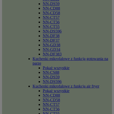
NN-DS59
NN-CD88
NN-CD58
NN-CT57
NN-CT56
NN-CT55
NN-DS596
NN-DF38
NN-DF37
NN-GD38
NN-GD34
NN-DF383
Kuchenki mikrofalowe z funkcją gotowania na
parze
Pokaż wszystkie
NN-CS88
NN-DS59
NN-DS596
Kuchenki mikrofalowe z funkcja air fryer
Pokaż wszystkie
NN-CD88
NN-CD58
NN-CT57
NN-CT56
NN-CT55