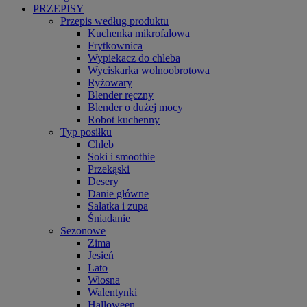
PRZEPISY
Przepis według produktu
Kuchenka mikrofalowa
Frytkownica
Wypiekacz do chleba
Wyciskarka wolnoobrotowa
Ryżowary
Blender ręczny
Blender o dużej mocy
Robot kuchenny
Typ posiłku
Chleb
Soki i smoothie
Przekąski
Desery
Danie główne
Sałatka i zupa
Śniadanie
Sezonowe
Zima
Jesień
Lato
Wiosna
Walentynki
Halloween