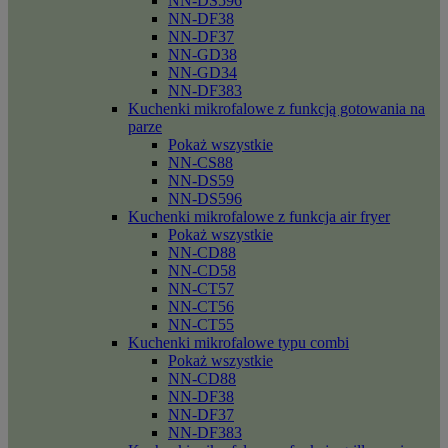
NN-DS596
NN-DF38
NN-DF37
NN-GD38
NN-GD34
NN-DF383
Kuchenki mikrofalowe z funkcją gotowania na
parze
Pokaż wszystkie
NN-CS88
NN-DS59
NN-DS596
Kuchenki mikrofalowe z funkcja air fryer
Pokaż wszystkie
NN-CD88
NN-CD58
NN-CT57
NN-CT56
NN-CT55
Kuchenki mikrofalowe typu combi
Pokaż wszystkie
NN-CD88
NN-DF38
NN-DF37
NN-DF383