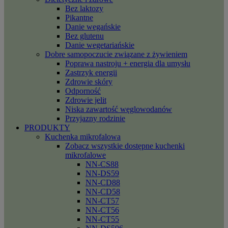
Bez laktozy
Pikantne
Danie wegańskie
Bez glutenu
Danie wegetariańskie
Dobre samopoczucie związane z żywieniem
Poprawa nastroju + energia dla umysłu
Zastrzyk energii
Zdrowie skóry
Odporność
Zdrowie jelit
Niska zawartość węglowodanów
Przyjazny rodzinie
PRODUKTY
Kuchenka mikrofalowa
Zobacz wszystkie dostępne kuchenki
mikrofalowe
NN-CS88
NN-DS59
NN-CD88
NN-CD58
NN-CT57
NN-CT56
NN-CT55