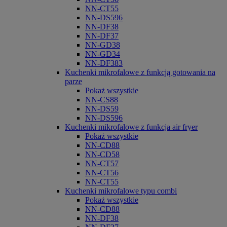
NN-CT55
NN-DS596
NN-DF38
NN-DF37
NN-GD38
NN-GD34
NN-DF383
Kuchenki mikrofalowe z funkcją gotowania na
parze
Pokaż wszystkie
NN-CS88
NN-DS59
NN-DS596
Kuchenki mikrofalowe z funkcja air fryer
Pokaż wszystkie
NN-CD88
NN-CD58
NN-CT57
NN-CT56
NN-CT55
Kuchenki mikrofalowe typu combi
Pokaż wszystkie
NN-CD88
NN-DF38