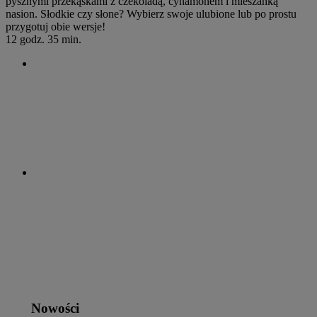
pysznymi przekąskami z czekoladą, cynamonem i mieszanką
nasion. Słodkie czy słone? Wybierz swoje ulubione lub po prostu
przygotuj obie wersje!
12 godz. 35 min.
Nowości