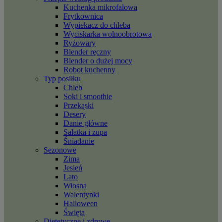
Kuchenka mikrofalowa
Frytkownica
Wypiekacz do chleba
Wyciskarka wolnoobrotowa
Ryżowary
Blender ręczny
Blender o dużej mocy
Robot kuchenny
Typ posiłku
Chleb
Soki i smoothie
Przekąski
Desery
Danie główne
Sałatka i zupa
Śniadanie
Sezonowe
Zima
Jesień
Lato
Wiosna
Walentynki
Halloween
Święta
Dietetyczne i zdrowe