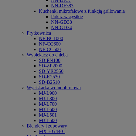
NN-DF37
NN-DF383
Kuchenki mikrofalowe z funkcją grillowania
Pokaż wszystkie
NN-GD38
NN-GD34
Frytkownica
NF-BC1000
NF-CC600
NF-CC500
Wypiekacz do chleba
SD-PN100
SD-ZP2000
SD-YR2550
SD-R2530
SD-B2510
Wyciskarka wolnoobrotowa
MJ-L900
MJ-L800
MJ-L700
MJ-L600
MJ-L501
MJ-L500
Blendery i zupowary
MX-HG4401