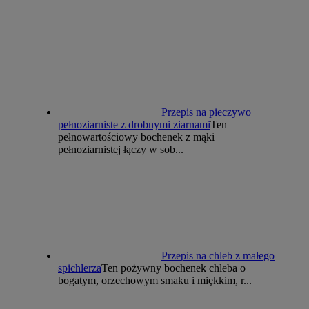
Przepis na pieczywo
pełnoziarniste z drobnymi ziarnami
Ten
pełnowartościowy bochenek z mąki
pełnoziarnistej łączy w sob...
Przepis na chleb z małego
spichlerza
Ten pożywny bochenek chleba o
bogatym, orzechowym smaku i miękkim, r...