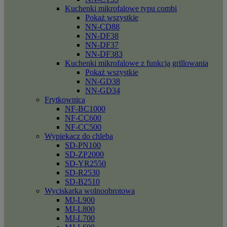
Kuchenki mikrofalowe typu combi
Pokaż wszystkie
NN-CD88
NN-DF38
NN-DF37
NN-DF383
Kuchenki mikrofalowe z funkcją grillowania
Pokaż wszystkie
NN-GD38
NN-GD34
Frytkownica
NF-BC1000
NF-CC600
NF-CC500
Wypiekacz do chleba
SD-PN100
SD-ZP2000
SD-YR2550
SD-R2530
SD-B2510
Wyciskarka wolnoobrotowa
MJ-L900
MJ-L800
MJ-L700