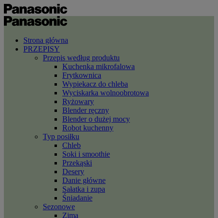
Strona główna
PRZEPISY
Przepis według produktu
Kuchenka mikrofalowa
Frytkownica
Wypiekacz do chleba
Wyciskarka wolnoobrotowa
Ryżowary
Blender ręczny
Blender o dużej mocy
Robot kuchenny
Typ posiłku
Chleb
Soki i smoothie
Przekąski
Desery
Danie główne
Sałatka i zupa
Śniadanie
Sezonowe
Zima