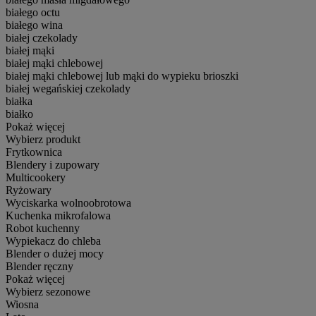
białego octu
białego wina
białej czekolady
białej mąki
białej mąki chlebowej
białej mąki chlebowej lub mąki do wypieku brioszki
białej wegańskiej czekolady
białka
białko
Pokaż więcej
Wybierz produkt
Frytkownica
Blendery i zupowary
Multicookery
Ryżowary
Wyciskarka wolnoobrotowa
Kuchenka mikrofalowa
Robot kuchenny
Wypiekacz do chleba
Blender o dużej mocy
Blender ręczny
Pokaż więcej
Wybierz sezonowe
Wiosna