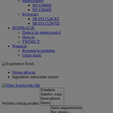
Multicookery
NF-GM600
NF-GM400
Ryżowary
SR-DA152KXE
SR-DA152WXE
INSPIRACJE
Dołącz do społeczności!
How-to
TWÓRCY
Wsparcie
Rejestracja produktu
Gdzie kupić
Strona główna
Ingredient: mieszanka nasion
Szybki filtr
Wybierz rodzaj posiłku