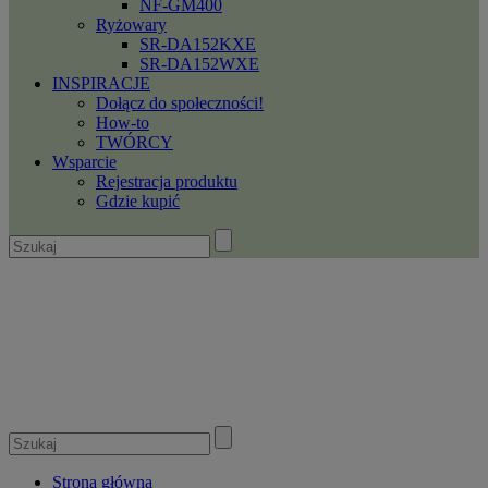
NF-GM400
Ryżowary
SR-DA152KXE
SR-DA152WXE
INSPIRACJE
Dołącz do społeczności!
How-to
TWÓRCY
Wsparcie
Rejestracja produktu
Gdzie kupić
Strona główna