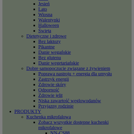
Jesień
Lato
Wiosna
Walentynki
Halloween
Święta
Dietetyczne i zdrowe
Bez laktozy
Pikantne
Danie wegańskie
Bez glutenu
Danie wegetariańskie
Dobre samopoczucie związane z żywieniem
Poprawa nastroju + energia dla umysłu
Zastrzyk energii
Zdrowie skóry
Odporność
Zdrowie jelit
Niska zawartość węglowodanów
Przyjazny rodzinie
PRODUKTY
Kuchenka mikrofalowa
Zobacz wszystkie dostępne kuchenki
mikrofalowe
NN-CS88