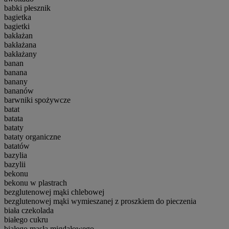
babki płesznik
bagietka
bagietki
bakłażan
bakłażana
bakłażany
banan
banana
banany
bananów
barwniki spożywcze
batat
batata
bataty
bataty organiczne
batatów
bazylia
bazylii
bekonu
bekonu w plastrach
bezglutenowej mąki chlebowej
bezglutenowej mąki wymieszanej z proszkiem do pieczenia
biała czekolada
białego cukru
białego masła migdałowego