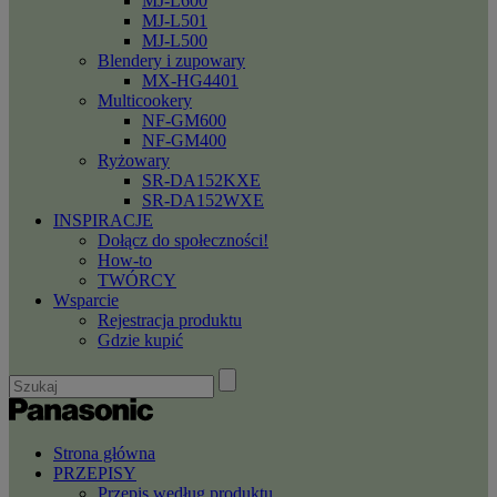
MJ-L600
MJ-L501
MJ-L500
Blendery i zupowary
MX-HG4401
Multicookery
NF-GM600
NF-GM400
Ryżowary
SR-DA152KXE
SR-DA152WXE
INSPIRACJE
Dołącz do społeczności!
How-to
TWÓRCY
Wsparcie
Rejestracja produktu
Gdzie kupić
Strona główna
PRZEPISY
Przepis według produktu