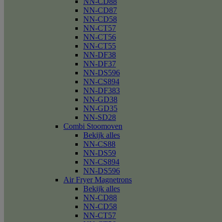
NN-CD88
NN-CD87
NN-CD58
NN-CT57
NN-CT56
NN-CT55
NN-DF38
NN-DF37
NN-DS596
NN-CS894
NN-DF383
NN-GD38
NN-GD35
NN-SD28
Combi Stoomoven
Bekijk alles
NN-CS88
NN-DS59
NN-CS894
NN-DS596
Air Fryer Magnetrons
Bekijk alles
NN-CD88
NN-CD58
NN-CT57