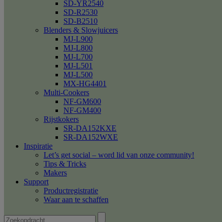
SD-YR2540
SD-R2530
SD-B2510
Blenders & Slowjuicers
MJ-L900
MJ-L800
MJ-L700
MJ-L501
MJ-L500
MX-HG4401
Multi-Cookers
NF-GM600
NF-GM400
Rijstkokers
SR-DA152KXE
SR-DA152WXE
Inspiratie
Let’s get social – word lid van onze community!
Tips & Tricks
Makers
Support
Productregistratie
Waar aan te schaffen