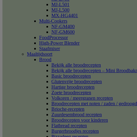
MJ-L501
MJ-L500
MX-HG4401
Multi-Cookers
NF-GM400
NF-GM600
FoodProcessor
High-Power Blender
Staafmixer
Maaltijdsoort
Brood
Bekijk alle broodrecepten
Bekijk alle broodrecepten – Mini Broodba
Basic broodrecepten
Glutenvrije broodrecepten
Hartige broodrecepten
Zoete broodrecepten
Volkoren / meergranen recepten
Broodrecepten met noten / zaden / gedroogd 
Brioche-recepten
Zuurdesembrood recepten
Broodrecepten voor kinderen
Flatbread recepten
Burgerbroodjes recepten
Pizzadeeg recepten