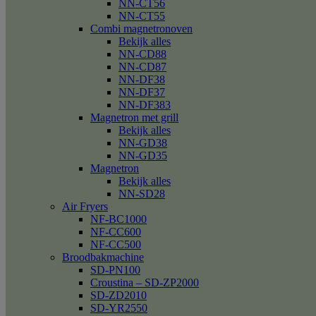
NN-CT56
NN-CT55
Combi magnetronoven
Bekijk alles
NN-CD88
NN-CD87
NN-DF38
NN-DF37
NN-DF383
Magnetron met grill
Bekijk alles
NN-GD38
NN-GD35
Magnetron
Bekijk alles
NN-SD28
Air Fryers
NF-BC1000
NF-CC600
NF-CC500
Broodbakmachine
SD-PN100
Croustina – SD-ZP2000
SD-ZD2010
SD-YR2550