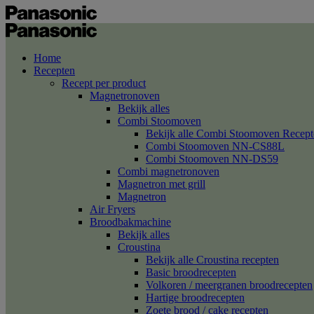
Home
Recepten
Recept per product
Magnetronoven
Bekijk alles
Combi Stoomoven
Bekijk alle Combi Stoomoven Recept
Combi Stoomoven NN-CS88L
Combi Stoomoven NN-DS59
Combi magnetronoven
Magnetron met grill
Magnetron
Air Fryers
Broodbakmachine
Bekijk alles
Croustina
Bekijk alle Croustina recepten
Basic broodrecepten
Volkoren / meergranen broodrecepten
Hartige broodrecepten
Zoete brood / cake recepten