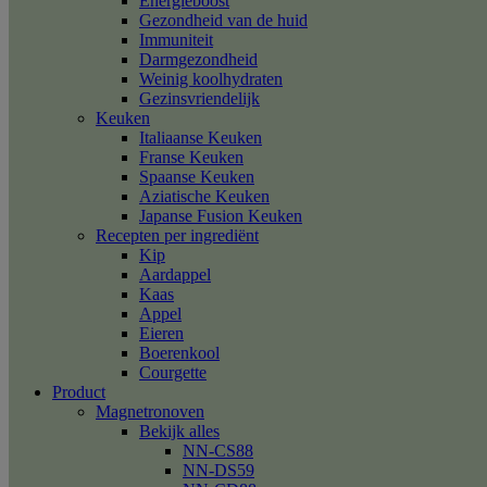
Energieboost
Gezondheid van de huid
Immuniteit
Darmgezondheid
Weinig koolhydraten
Gezinsvriendelijk
Keuken
Italiaanse Keuken
Franse Keuken
Spaanse Keuken
Aziatische Keuken
Japanse Fusion Keuken
Recepten per ingrediënt
Kip
Aardappel
Kaas
Appel
Eieren
Boerenkool
Courgette
Product
Magnetronoven
Bekijk alles
NN-CS88
NN-DS59