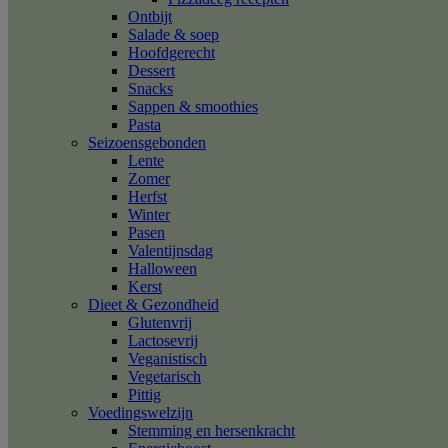
Ontbijt
Salade & soep
Hoofdgerecht
Dessert
Snacks
Sappen & smoothies
Pasta
Seizoensgebonden
Lente
Zomer
Herfst
Winter
Pasen
Valentijnsdag
Halloween
Kerst
Dieet & Gezondheid
Glutenvrij
Lactosevrij
Veganistisch
Vegetarisch
Pittig
Voedingswelzijn
Stemming en hersenkracht