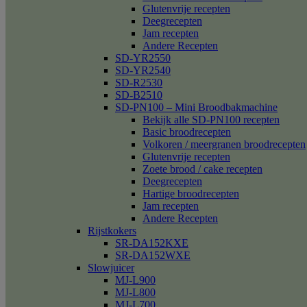
Glutenvrije recepten
Deegrecepten
Jam recepten
Andere Recepten
SD-YR2550
SD-YR2540
SD-R2530
SD-B2510
SD-PN100 – Mini Broodbakmachine
Bekijk alle SD-PN100 recepten
Basic broodrecepten
Volkoren / meergranen broodrecepten
Glutenvrije recepten
Zoete brood / cake recepten
Deegrecepten
Hartige broodrecepten
Jam recepten
Andere Recepten
Rijstkokers
SR-DA152KXE
SR-DA152WXE
Slowjuicer
MJ-L900
MJ-L800
MJ-L700