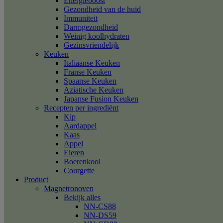
Energieboost
Gezondheid van de huid
Immuniteit
Darmgezondheid
Weinig koolhydraten
Gezinsvriendelijk
Keuken
Italiaanse Keuken
Franse Keuken
Spaanse Keuken
Aziatische Keuken
Japanse Fusion Keuken
Recepten per ingrediënt
Kip
Aardappel
Kaas
Appel
Eieren
Boerenkool
Courgette
Product
Magnetronoven
Bekijk alles
NN-CS88
NN-DS59