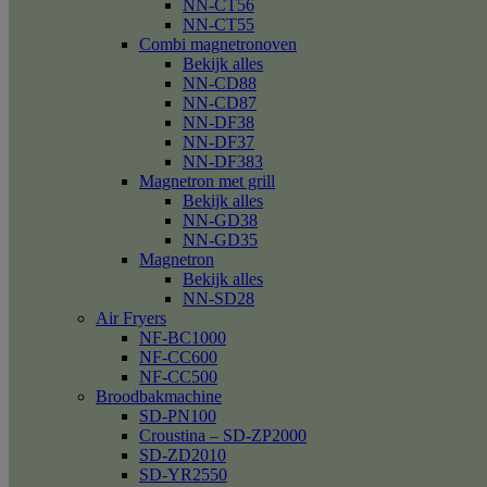
NN-CT56
NN-CT55
Combi magnetronoven
Bekijk alles
NN-CD88
NN-CD87
NN-DF38
NN-DF37
NN-DF383
Magnetron met grill
Bekijk alles
NN-GD38
NN-GD35
Magnetron
Bekijk alles
NN-SD28
Air Fryers
NF-BC1000
NF-CC600
NF-CC500
Broodbakmachine
SD-PN100
Croustina – SD-ZP2000
SD-ZD2010
SD-YR2550