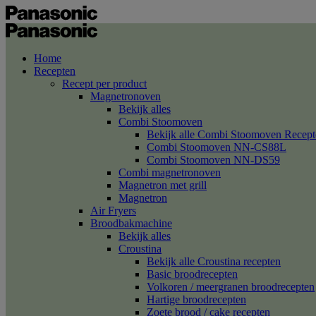
Home
Recepten
Recept per product
Magnetronoven
Bekijk alles
Combi Stoomoven
Bekijk alle Combi Stoomoven Recept
Combi Stoomoven NN-CS88L
Combi Stoomoven NN-DS59
Combi magnetronoven
Magnetron met grill
Magnetron
Air Fryers
Broodbakmachine
Bekijk alles
Croustina
Bekijk alle Croustina recepten
Basic broodrecepten
Volkoren / meergranen broodrecepten
Hartige broodrecepten
Zoete brood / cake recepten