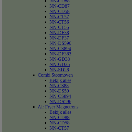
NN-CD88
NN-CD87
NN-CD58
NN-CT57
NN-CT56
NN-CT55
NN-DF38
NN-DF37
NN-DS596
NN-CS894
NN-DF383
NN-GD38
NN-GD35
NN-SD28
Combi Stoomoven
Bekijk alles
NN-CS88
NN-DS59
NN-CS894
NN-DS596
Air Fryer Magnetrons
Bekijk alles
NN-CD88
NN-CD58
NN-CT57