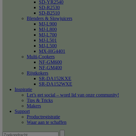
SD-YR2540
SD-R2530
SD-B2510
Blenders & Slowjuicers
MJ-L900
MJ-L800
MJ-L700
MJ-L501
MJ-L500
MX-HG4401
Multi-Cookers
NF-GM600
NF-GM400
Rijstkokers
SR-DA152KXE
SR-DA152WXE
Inspiratie
Let’s get social – word lid van onze community!
Tips & Tricks
Makers
Support
Productregistratie
Waar aan te schaffen