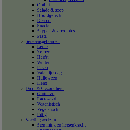
Ontbijt
Salade & soep
Hoofdgerecht
Dessert
Snacks
Sappen & smoothies
Pasta
Seizoensgebonden
Lente
Zomer
Herfst
Winter
Pasen
Valentijnsdag
Halloween
Kerst
Dieet & Gezondheid
Glutenvrij
Lactosevrij
Veganistisch
Vegetarisch
Pittig
Voedingswelzijn
Stemming en hersenkracht