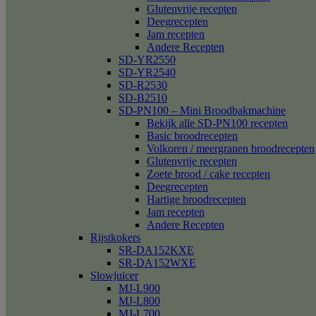
Glutenvrije recepten
Deegrecepten
Jam recepten
Andere Recepten
SD-YR2550
SD-YR2540
SD-R2530
SD-B2510
SD-PN100 – Mini Broodbakmachine
Bekijk alle SD-PN100 recepten
Basic broodrecepten
Volkoren / meergranen broodrecepten
Glutenvrije recepten
Zoete brood / cake recepten
Deegrecepten
Hartige broodrecepten
Jam recepten
Andere Recepten
Rijstkokers
SR-DA152KXE
SR-DA152WXE
Slowjuicer
MJ-L900
MJ-L800
MJ-L700