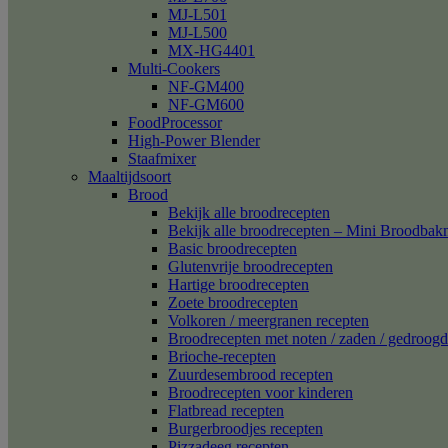
MJ-L501
MJ-L500
MX-HG4401
Multi-Cookers
NF-GM400
NF-GM600
FoodProcessor
High-Power Blender
Staafmixer
Maaltijdsoort
Brood
Bekijk alle broodrecepten
Bekijk alle broodrecepten – Mini Broodba
Basic broodrecepten
Glutenvrije broodrecepten
Hartige broodrecepten
Zoete broodrecepten
Volkoren / meergranen recepten
Broodrecepten met noten / zaden / gedroogd 
Brioche-recepten
Zuurdesembrood recepten
Broodrecepten voor kinderen
Flatbread recepten
Burgerbroodjes recepten
Pizzadeeg recepten