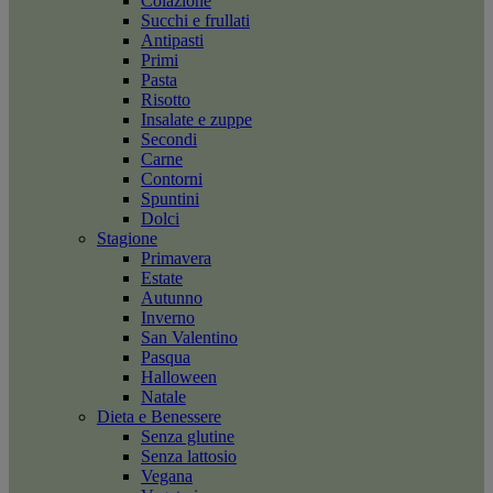
Colazione
Succhi e frullati
Antipasti
Primi
Pasta
Risotto
Insalate e zuppe
Secondi
Carne
Contorni
Spuntini
Dolci
Stagione
Primavera
Estate
Autunno
Inverno
San Valentino
Pasqua
Halloween
Natale
Dieta e Benessere
Senza glutine
Senza lattosio
Vegana