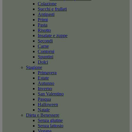
Colazione
Succhi e frullati
Antipasti
Primi
Pasta
Risotto
Insalate e zuppe
Secondi
Carne
Contorni
Spuntini
Dolci
Stagione
Primavera
Estate
Autunno
Inverno
San Valentino
Pasqua
Halloween
Natale
Dieta e Benessere
Senza glutine
Senza lattosio
Vegana