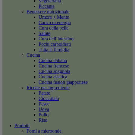
Vegetariana
Piccante
Benessere nutrizionale
Umore + Mente
Carica di energia
Cura della pelle
Salute
Cura dell’intestino
Pochi carboidrati
Tutta la famiglia
Cucina
Cucina italiana
Cucina francese
Cucina spagnola
Cucina asiatica
Cucina fusion giapponese
Ricette per Ingrediente
Patate
Cioccolato
Pesce
Uova
Pollo
Riso
Prodotti
Forni a microonde