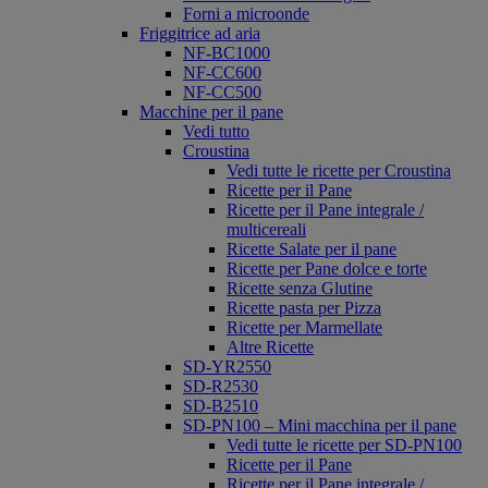
Forni a microonde
Friggitrice ad aria
NF-BC1000
NF-CC600
NF-CC500
Macchine per il pane
Vedi tutto
Croustina
Vedi tutte le ricette per Croustina
Ricette per il Pane
Ricette per il Pane integrale /
multicereali
Ricette Salate per il pane
Ricette per Pane dolce e torte
Ricette senza Glutine
Ricette pasta per Pizza
Ricette per Marmellate
Altre Ricette
SD-YR2550
SD-R2530
SD-B2510
SD-PN100 – Mini macchina per il pane
Vedi tutte le ricette per SD-PN100
Ricette per il Pane
Ricette per il Pane integrale /