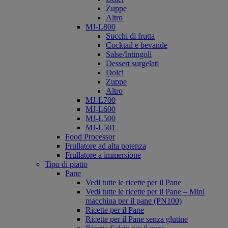
Zuppe
Altro
MJ-L800
Succhi di frutta
Cocktail e bevande
Salse/Intingoli
Dessert surgelati
Dolci
Zuppe
Altro
MJ-L700
MJ-L600
MJ-L500
MJ-L501
Food Processor
Frullatore ad alta potenza
Frullatore a immersione
Tipo di piatto
Pane
Vedi tutte le ricette per il Pane
Vedi tutte le ricette per il Pane – Mini
macchina per il pane (PN100)
Ricette per il Pane
Ricette per il Pane senza glutine