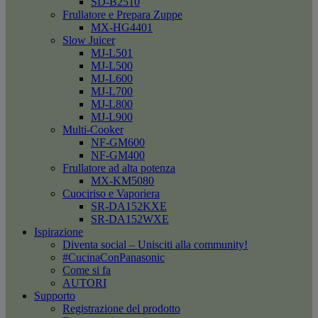
SD-B2510
Frullatore e Prepara Zuppe
MX-HG4401
Slow Juicer
MJ-L501
MJ-L500
MJ-L600
MJ-L700
MJ-L800
MJ-L900
Multi-Cooker
NF-GM600
NF-GM400
Frullatore ad alta potenza
MX-KM5080
Cuociriso e Vaporiera
SR-DA152KXE
SR-DA152WXE
Ispirazione
Diventa social – Unisciti alla community!
#CucinaConPanasonic
Come si fa
AUTORI
Supporto
Registrazione del prodotto