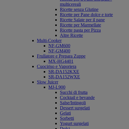
multicereali
Ricette senza Glutine
Ricette per Pane dolce e torte
Ricette Salate per il pane
Ricette per Marmellate
Ricette pasta per Pizza
Altre Ricette
Multi-Cooker
NF-GM600
NF-GM400
Frullatore e Prepara Zuppe
MX-HG4401
Cuociriso e Vaporiera
SR-DA152KXE
SR-DA152WXE
Slow Juicer
MJ-L900
Succhi di frutta
Cocktail e bevande
Salse/Intingoli
Dessert surgelati
Gelati
Sorbetti
Yogurt surgelati
Dolci