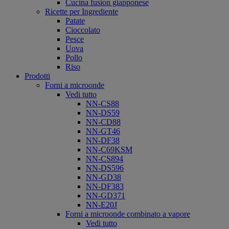
Cucina fusion giapponese
Ricette per Ingrediente
Patate
Cioccolato
Pesce
Uova
Pollo
Riso
Prodotti
Forni a microonde
Vedi tutto
NN-CS88
NN-DS59
NN-CD88
NN-GT46
NN-DF38
NN-C69KSM
NN-CS894
NN-DS596
NN-GD38
NN-DF383
NN-GD371
NN-E20J
Forni a microonde combinato a vapore
Vedi tutto