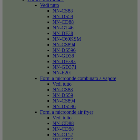
Vedi tutto
NN-CS88
NN-DS59
NN-CD88
NN-GT46
NN-DF38
NN-C69KSM
NN-CS894
NN-DS596
NN-GD38
NN-DF383
NN-GD371
NN-E20J
Forni a microonde combinato a vapore
Vedi tutto
NN-CS88
NN-DS59
NN-CS894
NN-DS596
Forni a microonde air fryer
Vedi tutto
NN-CD88
NN-CD58
NN-CT57