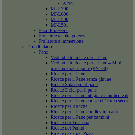
Altro
MJ-L700
MJ-L600
MJ-L500
MJ-L501
Food Processor
Frullatore ad alta potenza
Frullatore a immersione
Tipo di piatto
Pane
Vedi tutte le ricette per il Pane
Vedi tutte le ricette per il Pane – Mini
macchina per il pane (PN100)
Ricette per il Pane
Ricette per il Pane senza glutine
Ricette Salate per il pane
Ricette Dolci per il pane
Ricette per il Pane integrale / multicereali
Ricette per il Pane con semi / frutta secca
Ricette per Brioche
Ricette per il Pane con lievito madre
Ricette per il Pane per bambini
Ricette per Focaccia
Ricette per Panini
Ricette pasta per Pizza