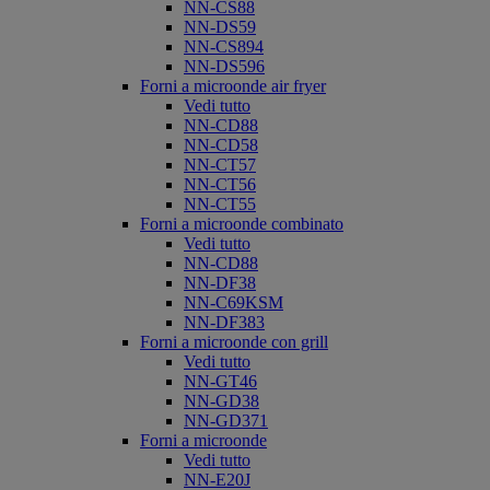
NN-CS88
NN-DS59
NN-CS894
NN-DS596
Forni a microonde air fryer
Vedi tutto
NN-CD88
NN-CD58
NN-CT57
NN-CT56
NN-CT55
Forni a microonde combinato
Vedi tutto
NN-CD88
NN-DF38
NN-C69KSM
NN-DF383
Forni a microonde con grill
Vedi tutto
NN-GT46
NN-GD38
NN-GD371
Forni a microonde
Vedi tutto
NN-E20J