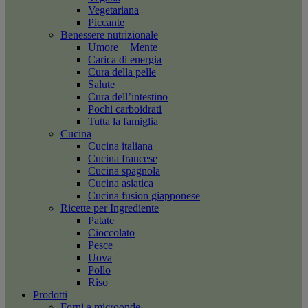
Vegetariana
Piccante
Benessere nutrizionale
Umore + Mente
Carica di energia
Cura della pelle
Salute
Cura dell’intestino
Pochi carboidrati
Tutta la famiglia
Cucina
Cucina italiana
Cucina francese
Cucina spagnola
Cucina asiatica
Cucina fusion giapponese
Ricette per Ingrediente
Patate
Cioccolato
Pesce
Uova
Pollo
Riso
Prodotti
Forni a microonde