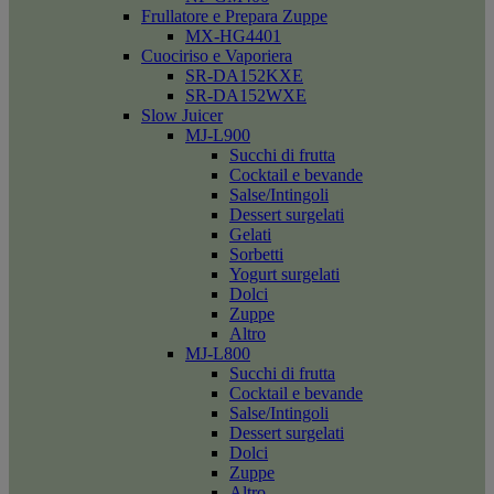
Frullatore e Prepara Zuppe
MX-HG4401
Cuociriso e Vaporiera
SR-DA152KXE
SR-DA152WXE
Slow Juicer
MJ-L900
Succhi di frutta
Cocktail e bevande
Salse/Intingoli
Dessert surgelati
Gelati
Sorbetti
Yogurt surgelati
Dolci
Zuppe
Altro
MJ-L800
Succhi di frutta
Cocktail e bevande
Salse/Intingoli
Dessert surgelati
Dolci
Zuppe
Altro