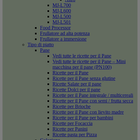
MJ-L700
MJ-L600
MJ-L500
MJ-L501
Food Processor
Frullatore ad alta potenza
Frullatore a immersione
Tipo di piatto
Pane
Vedi tutte le ricette per il Pane
Vedi tutte le ricette per il Pane – Mini
macchina per il pane (PN100)
Ricette per il Pane
Ricette per il Pane senza glutine
Ricette Salate per il pane
Ricette Dolci per il pane
Ricette per il Pane integrale / multicereali
Ricette per il Pane con semi / frutta secca
Ricette per Brioche
Ricette per il Pane con lievito madre
Ricette per il Pane per bambini
Ricette per Focaccia
Ricette per Panini
Ricette pasta per Pizza