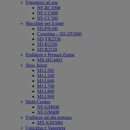
Friggitrice ad aria
NF-BC1000
NF-CC600
NF-CC500
Macchine per il pane
SD-PN100
Croustina – SD-ZP2000
SD-YR2550
SD-R2530
SD-B2510
Frullatore e Prepara Zuppe
MX-HG4401
Slow Juicer
MJ-L501
MJ-L500
MJ-L600
MJ-L700
MJ-L800
MJ-L900
Multi-Cooker
NF-GM600
NF-GM400
Frullatore ad alta potenza
MX-KM5080
Cuociriso e Vaporiera