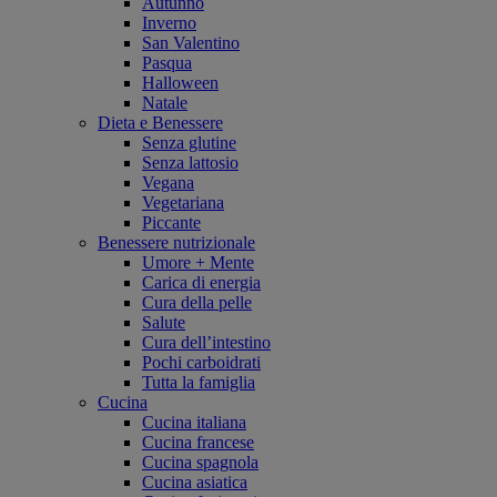
Autunno
Inverno
San Valentino
Pasqua
Halloween
Natale
Dieta e Benessere
Senza glutine
Senza lattosio
Vegana
Vegetariana
Piccante
Benessere nutrizionale
Umore + Mente
Carica di energia
Cura della pelle
Salute
Cura dell’intestino
Pochi carboidrati
Tutta la famiglia
Cucina
Cucina italiana
Cucina francese
Cucina spagnola
Cucina asiatica