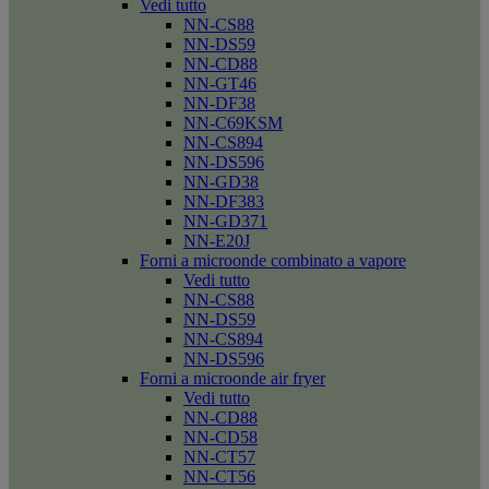
Vedi tutto
NN-CS88
NN-DS59
NN-CD88
NN-GT46
NN-DF38
NN-C69KSM
NN-CS894
NN-DS596
NN-GD38
NN-DF383
NN-GD371
NN-E20J
Forni a microonde combinato a vapore
Vedi tutto
NN-CS88
NN-DS59
NN-CS894
NN-DS596
Forni a microonde air fryer
Vedi tutto
NN-CD88
NN-CD58
NN-CT57
NN-CT56