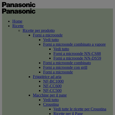
Home
Ricette
Ricette per prodotto
Forni a microonde
Vedi tutto
Forni a microonde combinato a vapore
Vedi tutto
Forni a microonde NN-CS88
Forni a microonde NN-DS59
Forni a microonde combinato
Forni a microonde con grill
Forni a microonde
Friggitrice ad aria
NF-BC1000
NF-CC600
NF-CC500
Macchine per il pane
Vedi tutto
Croustina
Vedi tutte le ricette per Croustina
Ricette per il Pane