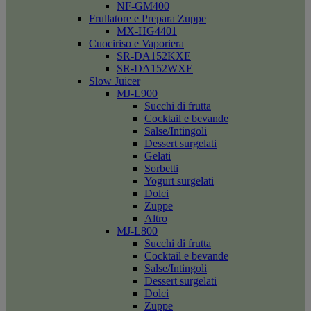
NF-GM400
Frullatore e Prepara Zuppe
MX-HG4401
Cuociriso e Vaporiera
SR-DA152KXE
SR-DA152WXE
Slow Juicer
MJ-L900
Succhi di frutta
Cocktail e bevande
Salse/Intingoli
Dessert surgelati
Gelati
Sorbetti
Yogurt surgelati
Dolci
Zuppe
Altro
MJ-L800
Succhi di frutta
Cocktail e bevande
Salse/Intingoli
Dessert surgelati
Dolci
Zuppe