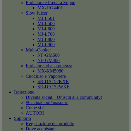
Frullatore e Prepara Zuppe
MX-HG4401
Slow Juicer
MJ-L501
MJ-L500
MJ-L600
MJ-L700
MJ-L800
MJ-L900
Multi-Cooker
NF-GM600
NF-GM400
Frullatore ad alta potenza
MX-KM5080
Cuociriso e Vaporiera
SR-DA152KXE
SR-DA152WXE
Ispirazione
Diventa social – Unisciti alla community!
#CucinaConPanasonic
Come si fa
AUTORI
Supporto
Registrazione del prodotto
Dove acquistare