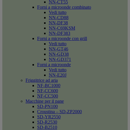
NN-CT55
Forni a microonde combinato
Vedi tutto
NN-CD88
NN-DF38
NN-C69KSM
NN-DF383
Forni a microonde con grill
Vedi tutto
NN-GT46
NN-GD38
NN-GD371
Forni a microonde
Vedi tutto
NN-E20J
Friggitrice ad aria
NF-BC1000
NF-CC600
NF-CC500
Macchine per il pane
SD-PN100
Croustina – SD-ZP2000
SD-YR2550
SD-R2530
SD-B2510