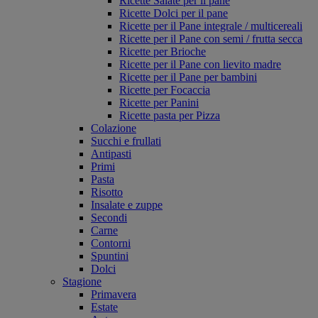
Ricette Salate per il pane
Ricette Dolci per il pane
Ricette per il Pane integrale / multicereali
Ricette per il Pane con semi / frutta secca
Ricette per Brioche
Ricette per il Pane con lievito madre
Ricette per il Pane per bambini
Ricette per Focaccia
Ricette per Panini
Ricette pasta per Pizza
Colazione
Succhi e frullati
Antipasti
Primi
Pasta
Risotto
Insalate e zuppe
Secondi
Carne
Contorni
Spuntini
Dolci
Stagione
Primavera
Estate