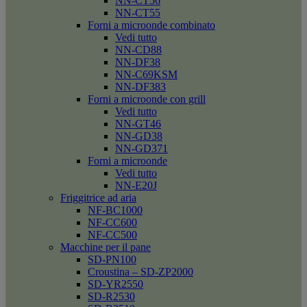
NN-CT56
NN-CT55
Forni a microonde combinato
Vedi tutto
NN-CD88
NN-DF38
NN-C69KSM
NN-DF383
Forni a microonde con grill
Vedi tutto
NN-GT46
NN-GD38
NN-GD371
Forni a microonde
Vedi tutto
NN-E20J
Friggitrice ad aria
NF-BC1000
NF-CC600
NF-CC500
Macchine per il pane
SD-PN100
Croustina – SD-ZP2000
SD-YR2550
SD-R2530