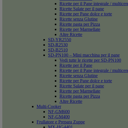
Ricette per il Pane integrale / multicer
Ricette Salate per il pane
Ricette per Pane dolce e torte
Ricette senza Glutine
Ricette pasta per Pizza
Ricette per Marmellate
Altre Ricette
SD-YR2550
SD-R2530
SD-B2510
SD-PN100 – Mini macchina per il pane
Vedi tutte le ricette per SD-PN100
Ricette per il Pane
Ricette per il Pane integrale / multicer
Ricette senza Glutine
Ricette per Pane dolce e torte
Ricette Salate per il pane
Ricette per Marmellate
Ricette pasta per Pizza
Altre Ricette
Multi-Cooker
NF-GM600
NF-GM400
Frullatore e Prepara Zuppe
MX-HG4401