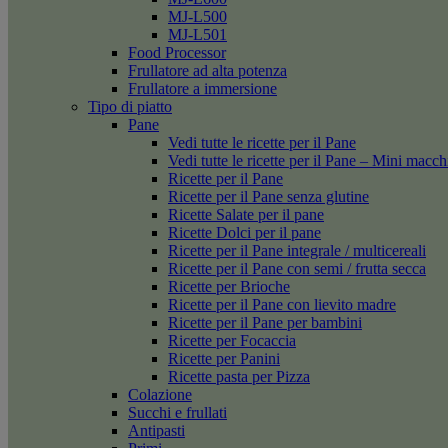
MJ-L500
MJ-L501
Food Processor
Frullatore ad alta potenza
Frullatore a immersione
Tipo di piatto
Pane
Vedi tutte le ricette per il Pane
Vedi tutte le ricette per il Pane – Mini macc
Ricette per il Pane
Ricette per il Pane senza glutine
Ricette Salate per il pane
Ricette Dolci per il pane
Ricette per il Pane integrale / multicereali
Ricette per il Pane con semi / frutta secca
Ricette per Brioche
Ricette per il Pane con lievito madre
Ricette per il Pane per bambini
Ricette per Focaccia
Ricette per Panini
Ricette pasta per Pizza
Colazione
Succhi e frullati
Antipasti