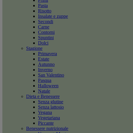
Primi
Pasta
Risotto
Insalate e zuppe
Secondi
Carne
Contorni
Spuntini
Dolci
Stagione
Primavera
Estate
Autunno
Inverno
San Valentino
Pasqua
Halloween
Natale
Dieta e Benessere
Senza glutine
Senza lattosio
Vegana
Vegetariana
Piccante
Benessere nutrizionale