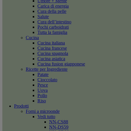
Umore + Mente
Carica di energia
Cura della pelle
Salute
Cura dell’intestino
Pochi carboidrati
Tutta la famiglia
Cucina
Cucina italiana
Cucina francese
Cucina spagnola
Cucina asiatica
Cucina fusion giapponese
Ricette per Ingrediente
Patate
Cioccolato
Pesce
Uova
Pollo
Riso
Prodotti
Forni a microonde
Vedi tutto
NN-CS88
NN-DS59