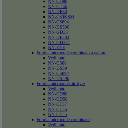
NN-CD88
NN-GT46
NN-DF38
NN-C69KSM
NN-CS894
NN-DS596
NN-GD38
NN-DF383
NN-GD371
NN-E20J
Forni a microonde combinato a vapore
Vedi tutto
NN-CS88
NN-DS59
NN-CS894
NN-DS596
Forni a microonde air fryer
Vedi tutto
NN-CD88
NN-CD58
NN-CT57
NN-CT56
NN-CT55
Forni a microonde combinato
Vedi tutto