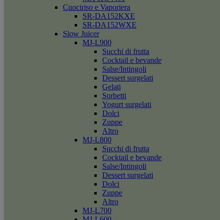
Cuociriso e Vaporiera
SR-DA152KXE
SR-DA152WXE
Slow Juicer
MJ-L900
Succhi di frutta
Cocktail e bevande
Salse/Intingoli
Dessert surgelati
Gelati
Sorbetti
Yogurt surgelati
Dolci
Zuppe
Altro
MJ-L800
Succhi di frutta
Cocktail e bevande
Salse/Intingoli
Dessert surgelati
Dolci
Zuppe
Altro
MJ-L700
MJ-L600