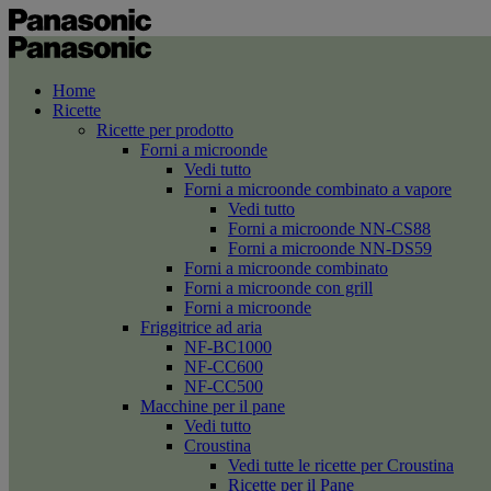
Home
Ricette
Ricette per prodotto
Forni a microonde
Vedi tutto
Forni a microonde combinato a vapore
Vedi tutto
Forni a microonde NN-CS88
Forni a microonde NN-DS59
Forni a microonde combinato
Forni a microonde con grill
Forni a microonde
Friggitrice ad aria
NF-BC1000
NF-CC600
NF-CC500
Macchine per il pane
Vedi tutto
Croustina
Vedi tutte le ricette per Croustina
Ricette per il Pane