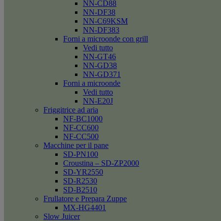
NN-CD88
NN-DF38
NN-C69KSM
NN-DF383
Forni a microonde con grill
Vedi tutto
NN-GT46
NN-GD38
NN-GD371
Forni a microonde
Vedi tutto
NN-E20J
Friggitrice ad aria
NF-BC1000
NF-CC600
NF-CC500
Macchine per il pane
SD-PN100
Croustina – SD-ZP2000
SD-YR2550
SD-R2530
SD-B2510
Frullatore e Prepara Zuppe
MX-HG4401
Slow Juicer