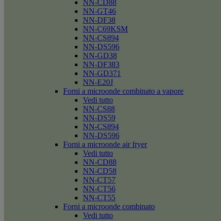
NN-CD88
NN-GT46
NN-DF38
NN-C69KSM
NN-CS894
NN-DS596
NN-GD38
NN-DF383
NN-GD371
NN-E20J
Forni a microonde combinato a vapore
Vedi tutto
NN-CS88
NN-DS59
NN-CS894
NN-DS596
Forni a microonde air fryer
Vedi tutto
NN-CD88
NN-CD58
NN-CT57
NN-CT56
NN-CT55
Forni a microonde combinato
Vedi tutto