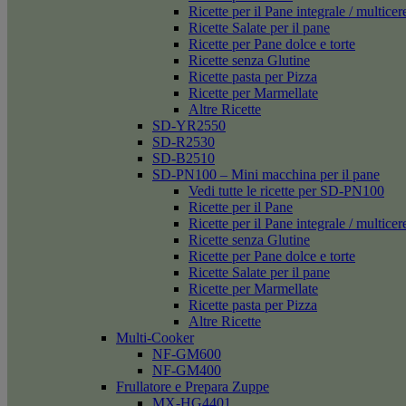
Ricette per il Pane integrale / multicer
Ricette Salate per il pane
Ricette per Pane dolce e torte
Ricette senza Glutine
Ricette pasta per Pizza
Ricette per Marmellate
Altre Ricette
SD-YR2550
SD-R2530
SD-B2510
SD-PN100 – Mini macchina per il pane
Vedi tutte le ricette per SD-PN100
Ricette per il Pane
Ricette per il Pane integrale / multicer
Ricette senza Glutine
Ricette per Pane dolce e torte
Ricette Salate per il pane
Ricette per Marmellate
Ricette pasta per Pizza
Altre Ricette
Multi-Cooker
NF-GM600
NF-GM400
Frullatore e Prepara Zuppe
MX-HG4401