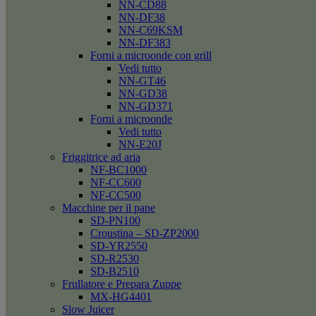
NN-CD88
NN-DF38
NN-C69KSM
NN-DF383
Forni a microonde con grill
Vedi tutto
NN-GT46
NN-GD38
NN-GD371
Forni a microonde
Vedi tutto
NN-E20J
Friggitrice ad aria
NF-BC1000
NF-CC600
NF-CC500
Macchine per il pane
SD-PN100
Croustina – SD-ZP2000
SD-YR2550
SD-R2530
SD-B2510
Frullatore e Prepara Zuppe
MX-HG4401
Slow Juicer