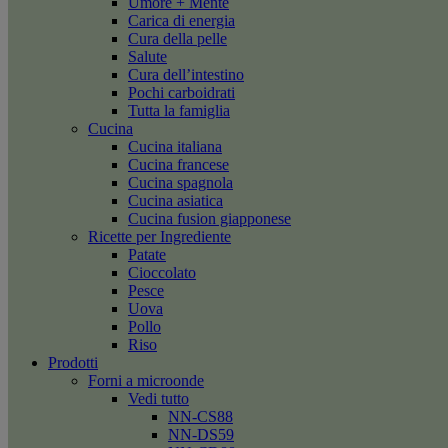
Umore + Mente
Carica di energia
Cura della pelle
Salute
Cura dell’intestino
Pochi carboidrati
Tutta la famiglia
Cucina
Cucina italiana
Cucina francese
Cucina spagnola
Cucina asiatica
Cucina fusion giapponese
Ricette per Ingrediente
Patate
Cioccolato
Pesce
Uova
Pollo
Riso
Prodotti
Forni a microonde
Vedi tutto
NN-CS88
NN-DS59