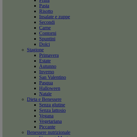
Primi
Pasta
Risotto
Insalate e zuppe
Secondi
Carne
Contorni
Spuntini
Dolci
Stagione
Primavera
Estate
Autunno
Inverno
San Valentino
Pasqua
Halloween
Natale
Dieta e Benessere
Senza glutine
Senza lattosio
Vegana
Vegetariana
Piccante
Benessere nutrizionale