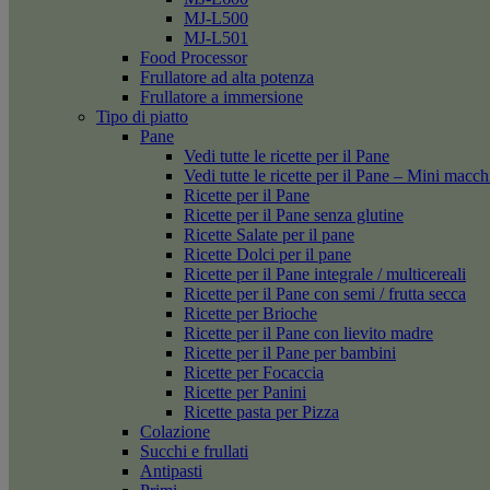
MJ-L500
MJ-L501
Food Processor
Frullatore ad alta potenza
Frullatore a immersione
Tipo di piatto
Pane
Vedi tutte le ricette per il Pane
Vedi tutte le ricette per il Pane – Mini macc
Ricette per il Pane
Ricette per il Pane senza glutine
Ricette Salate per il pane
Ricette Dolci per il pane
Ricette per il Pane integrale / multicereali
Ricette per il Pane con semi / frutta secca
Ricette per Brioche
Ricette per il Pane con lievito madre
Ricette per il Pane per bambini
Ricette per Focaccia
Ricette per Panini
Ricette pasta per Pizza
Colazione
Succhi e frullati
Antipasti