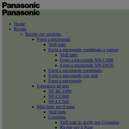
Home
Ricette
Ricette per prodotto
Forni a microonde
Vedi tutto
Forni a microonde combinato a vapore
Vedi tutto
Forni a microonde NN-CS88
Forni a microonde NN-DS59
Forni a microonde combinato
Forni a microonde con grill
Forni a microonde
Friggitrice ad aria
NF-BC1000
NF-CC600
NF-CC500
Macchine per il pane
Vedi tutto
Croustina
Vedi tutte le ricette per Croustina
Ricette per il Pane