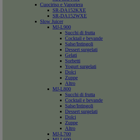
Cuociriso e Vaporiera
SR-DA152KXE
SR-DA152WXE
Slow Juicer
MJ-L900
Succhi di frutta
Cocktail e bevande
Salse/Intingoli
Dessert surgelati
Gelati
Sorbetti
Yogurt surgelati
Dolci
Zuppe
Altro
MJ-L800
Succhi di frutta
Cocktail e bevande
Salse/Intingoli
Dessert surgelati
Dolci
Zuppe
Altro
MJ-L700
MJ-L600