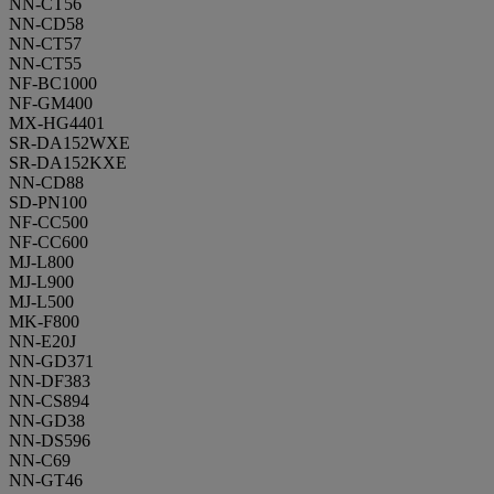
NN-CT56
NN-CD58
NN-CT57
NN-CT55
NF-BC1000
NF-GM400
MX-HG4401
SR-DA152WXE
SR-DA152KXE
NN-CD88
SD-PN100
NF-CC500
NF-CC600
MJ-L800
MJ-L900
MJ-L500
MK-F800
NN-E20J
NN-GD371
NN-DF383
NN-CS894
NN-GD38
NN-DS596
NN-C69
NN-GT46