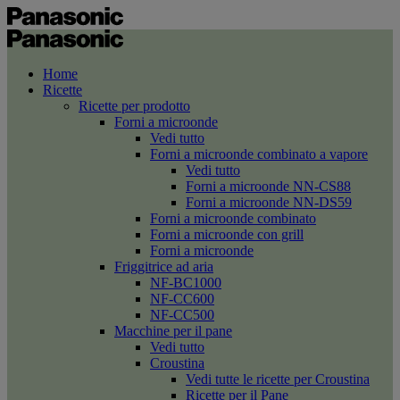
Home
Ricette
Ricette per prodotto
Forni a microonde
Vedi tutto
Forni a microonde combinato a vapore
Vedi tutto
Forni a microonde NN-CS88
Forni a microonde NN-DS59
Forni a microonde combinato
Forni a microonde con grill
Forni a microonde
Friggitrice ad aria
NF-BC1000
NF-CC600
NF-CC500
Macchine per il pane
Vedi tutto
Croustina
Vedi tutte le ricette per Croustina
Ricette per il Pane