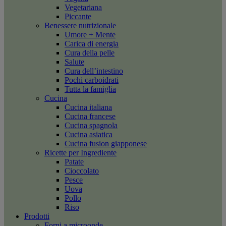
Vegetariana
Piccante
Benessere nutrizionale
Umore + Mente
Carica di energia
Cura della pelle
Salute
Cura dell’intestino
Pochi carboidrati
Tutta la famiglia
Cucina
Cucina italiana
Cucina francese
Cucina spagnola
Cucina asiatica
Cucina fusion giapponese
Ricette per Ingrediente
Patate
Cioccolato
Pesce
Uova
Pollo
Riso
Prodotti
Forni a microonde