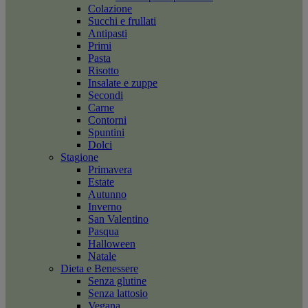
Colazione
Succhi e frullati
Antipasti
Primi
Pasta
Risotto
Insalate e zuppe
Secondi
Carne
Contorni
Spuntini
Dolci
Stagione
Primavera
Estate
Autunno
Inverno
San Valentino
Pasqua
Halloween
Natale
Dieta e Benessere
Senza glutine
Senza lattosio
Vegana