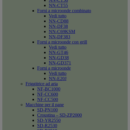
NN-CT56
NN-CT55
Forni a microonde combinato
Vedi tutto
NN-CD88
NN-DF38
NN-C69KSM
NN-DF383
Forni a microonde con grill
Vedi tutto
NN-GT46
NN-GD38
NN-GD371
Forni a microonde
Vedi tutto
NN-E20J
Friggitrice ad aria
NF-BC1000
NF-CC600
NF-CC500
Macchine per il pane
SD-PN100
Croustina – SD-ZP2000
SD-YR2550
SD-R2530