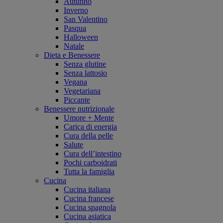
Autunno
Inverno
San Valentino
Pasqua
Halloween
Natale
Dieta e Benessere
Senza glutine
Senza lattosio
Vegana
Vegetariana
Piccante
Benessere nutrizionale
Umore + Mente
Carica di energia
Cura della pelle
Salute
Cura dell’intestino
Pochi carboidrati
Tutta la famiglia
Cucina
Cucina italiana
Cucina francese
Cucina spagnola
Cucina asiatica