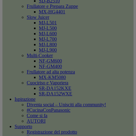
SD-B2510
Frullatore e Prepara Zuppe
MX-HG4401
Slow Juicer
MJ-L501
MJ-L500
MJ-L600
MJ-L700
MJ-L800
MJ-L900
Multi-Cooker
NF-GM600
NF-GM400
Frullatore ad alta potenza
MX-KM5080
Cuociriso e Vaporiera
SR-DA152KXE
SR-DA152WXE
Ispirazione
Diventa social – Unisciti alla community!
#CucinaConPanasonic
Come si fa
AUTORI
Supporto
Registrazione del prodotto