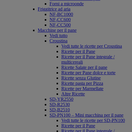
Forni a microonde
Friggitrice ad aria
NF-BC1000
NF-CC600
NF-CC500
Macchine per il pane
Vedi tutto
Croustina
Vedi tutte le ricette per Croustina
Ricette per il Pane
Ricette per il Pane integrale /
multicereali
Ricette Salate per il pane
Ricette per Pane dolce e torte
Ricette senza Glutine
Ricette pasta per Pizza
Ricette per Marmellate
Altre Ricette
SD-YR2550
SD-R2530
SD-B2510
SD-PN100 – Mini macchina per il pane
Vedi tutte le ricette per SD-PN100
Ricette per il Pane
Ricette per il Pane integrale /