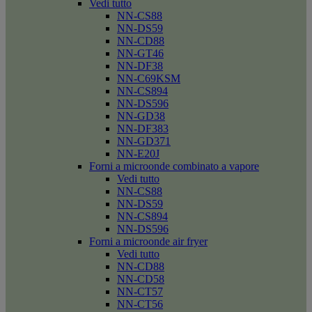
Vedi tutto
NN-CS88
NN-DS59
NN-CD88
NN-GT46
NN-DF38
NN-C69KSM
NN-CS894
NN-DS596
NN-GD38
NN-DF383
NN-GD371
NN-E20J
Forni a microonde combinato a vapore
Vedi tutto
NN-CS88
NN-DS59
NN-CS894
NN-DS596
Forni a microonde air fryer
Vedi tutto
NN-CD88
NN-CD58
NN-CT57
NN-CT56