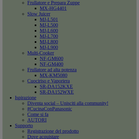
Frullatore e Prepara Zuppe
MX-HG4401
Slow Juicer
MJ-L501
MJ-L500
MJ-L600
MJ-L700
MJ-L800
MJ-L900
Multi-Cooker
NF-GM600
NF-GM400
Frullatore ad alta potenza
MX-KM5080
Cuociriso e Vaporiera
SR-DA152KXE
SR-DA152WXE
Ispirazione
Diventa social – Unisciti alla community!
#CucinaConPanasonic
Come si fa
AUTORI
Supporto
Registrazione del prodotto
Dove acquistare