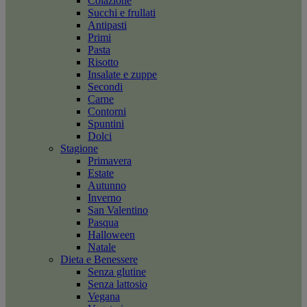
Colazione
Succhi e frullati
Antipasti
Primi
Pasta
Risotto
Insalate e zuppe
Secondi
Carne
Contorni
Spuntini
Dolci
Stagione
Primavera
Estate
Autunno
Inverno
San Valentino
Pasqua
Halloween
Natale
Dieta e Benessere
Senza glutine
Senza lattosio
Vegana