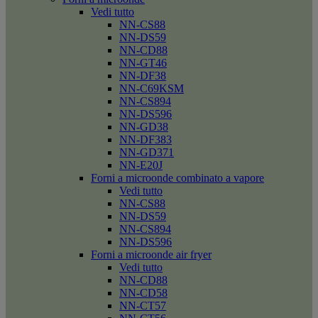
Vedi tutto
NN-CS88
NN-DS59
NN-CD88
NN-GT46
NN-DF38
NN-C69KSM
NN-CS894
NN-DS596
NN-GD38
NN-DF383
NN-GD371
NN-E20J
Forni a microonde combinato a vapore
Vedi tutto
NN-CS88
NN-DS59
NN-CS894
NN-DS596
Forni a microonde air fryer
Vedi tutto
NN-CD88
NN-CD58
NN-CT57