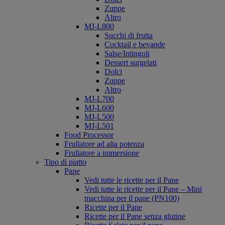
Zuppe
Altro
MJ-L800
Succhi di frutta
Cocktail e bevande
Salse/Intingoli
Dessert surgelati
Dolci
Zuppe
Altro
MJ-L700
MJ-L600
MJ-L500
MJ-L501
Food Processor
Frullatore ad alta potenza
Frullatore a immersione
Tipo di piatto
Pane
Vedi tutte le ricette per il Pane
Vedi tutte le ricette per il Pane – Mini
macchina per il pane (PN100)
Ricette per il Pane
Ricette per il Pane senza glutine