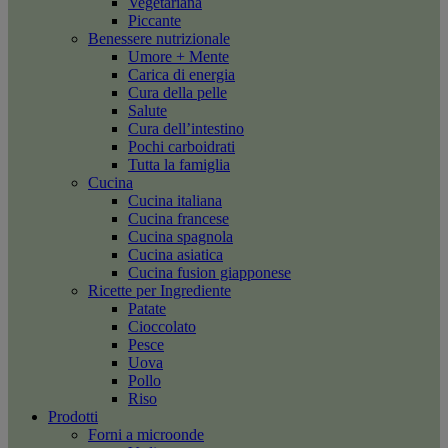
Vegetariana
Piccante
Benessere nutrizionale
Umore + Mente
Carica di energia
Cura della pelle
Salute
Cura dell’intestino
Pochi carboidrati
Tutta la famiglia
Cucina
Cucina italiana
Cucina francese
Cucina spagnola
Cucina asiatica
Cucina fusion giapponese
Ricette per Ingrediente
Patate
Cioccolato
Pesce
Uova
Pollo
Riso
Prodotti
Forni a microonde