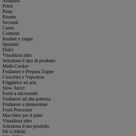
Antipasti
Primi
Pasta
Risotto
Secondi
Carne
Contorni
Insalate e zuppe
Spuntini
Dolci
Visualizza altro
Seleziona il tipo di prodotto
Multi-Cooker
Frullatore e Prepara Zuppe
Cuociriso e Vaporiera
Friggitrice ad aria
Slow Juicer
Forni a microonde
Frullatore ad alta potenza
Frullatore a immersione
Food Processor
Macchine per il pane
Visualizza altro
Seleziona il tuo prodotto
NF-GM600