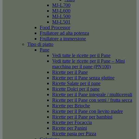
MJ-L700
MJ-L600
MJ-L500
MJ-L501
Food Processor
Frullatore ad alta potenza
Frullatore a immersione
Tipo di piatto
Pane
Vedi tutte le ricette per il Pane
Vedi tutte le ricette per il Pane – Mini
macchina per il pane (PN100)
Ricette per il Pane
Ricette per il Pane senza glutine
Ricette Salate per il pane
Ricette Dolci per il pane
Ricette per il Pane integrale / multicereali
Ricette per il Pane con semi / frutta secca
Ricette per Brioche
Ricette per il Pane con lievito madre
Ricette per il Pane per bambini
Ricette per Focaccia
Ricette per Panini
Ricette pasta per Pizza