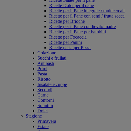
Ricette Salate per il pane
Ricette Dolci per il pane
Ricette per il Pane integrale / multicereali
Ricette per il Pane con semi / frutta secca
Ricette per Brioche
Ricette per il Pane con lievito madre
Ricette per il Pane per bambini
Ricette per Focaccia
Ricette per Panini
Ricette pasta per Pizza
Colazione
Succhi e frullati
Antipasti
Primi
Pasta
Risotto
Insalate e zuppe
Secondi
Carne
Contorni
Spuntini
Dolci
Stagione
Primavera
Estate