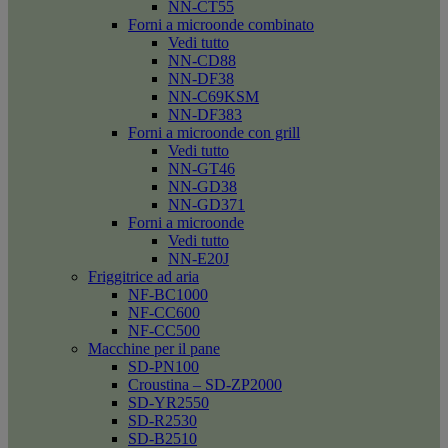
NN-CT55
Forni a microonde combinato
Vedi tutto
NN-CD88
NN-DF38
NN-C69KSM
NN-DF383
Forni a microonde con grill
Vedi tutto
NN-GT46
NN-GD38
NN-GD371
Forni a microonde
Vedi tutto
NN-E20J
Friggitrice ad aria
NF-BC1000
NF-CC600
NF-CC500
Macchine per il pane
SD-PN100
Croustina – SD-ZP2000
SD-YR2550
SD-R2530
SD-B2510