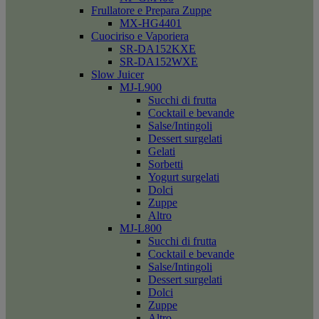
Frullatore e Prepara Zuppe
MX-HG4401
Cuociriso e Vaporiera
SR-DA152KXE
SR-DA152WXE
Slow Juicer
MJ-L900
Succhi di frutta
Cocktail e bevande
Salse/Intingoli
Dessert surgelati
Gelati
Sorbetti
Yogurt surgelati
Dolci
Zuppe
Altro
MJ-L800
Succhi di frutta
Cocktail e bevande
Salse/Intingoli
Dessert surgelati
Dolci
Zuppe
Altro