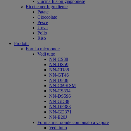
Cucina fusion giapponese
Ricette per Ingrediente
Patate
Cioccolato
Pesce
Uova
Pollo
Riso
Prodotti
Forni a microonde
Vedi tutto
NN-CS88
NN-DS59
NN-CD88
NN-GT46
NN-DF38
NN-C69KSM
NN-CS894
NN-DS596
NN-GD38
NN-DF383
NN-GD371
NN-E20J
Forni a microonde combinato a vapore
Vedi tutto