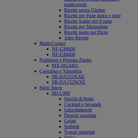
multicereali
Ricette senza Glutine
Ricette per Pane dolce e torte
Ricette Salate per il pane
Ricette per Marmellate
Ricette pasta per Pizza
Altre Ricette
Multi-Cooker
NF-GM600
NF-GM400
Frullatore e Prepara Zuppe
MX-HG4401
Cuociriso e Vaporiera
SR-DA152KXE
SR-DA152WXE
Slow Juicer
MJ-L900
Succhi di frutta
Cocktail e bevande
Salse/Intingoli
Dessert surgelati
Gelati
Sorbetti
Yogurt surgelati
Dolci