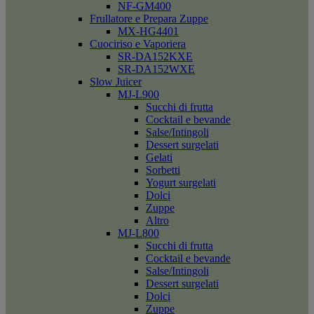
NF-GM400
Frullatore e Prepara Zuppe
MX-HG4401
Cuociriso e Vaporiera
SR-DA152KXE
SR-DA152WXE
Slow Juicer
MJ-L900
Succhi di frutta
Cocktail e bevande
Salse/Intingoli
Dessert surgelati
Gelati
Sorbetti
Yogurt surgelati
Dolci
Zuppe
Altro
MJ-L800
Succhi di frutta
Cocktail e bevande
Salse/Intingoli
Dessert surgelati
Dolci
Zuppe