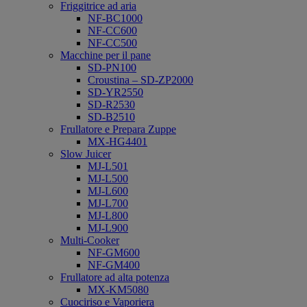
Friggitrice ad aria
NF-BC1000
NF-CC600
NF-CC500
Macchine per il pane
SD-PN100
Croustina – SD-ZP2000
SD-YR2550
SD-R2530
SD-B2510
Frullatore e Prepara Zuppe
MX-HG4401
Slow Juicer
MJ-L501
MJ-L500
MJ-L600
MJ-L700
MJ-L800
MJ-L900
Multi-Cooker
NF-GM600
NF-GM400
Frullatore ad alta potenza
MX-KM5080
Cuociriso e Vaporiera