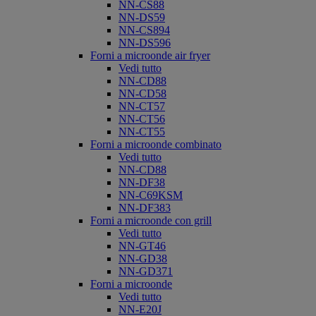
NN-CS88
NN-DS59
NN-CS894
NN-DS596
Forni a microonde air fryer
Vedi tutto
NN-CD88
NN-CD58
NN-CT57
NN-CT56
NN-CT55
Forni a microonde combinato
Vedi tutto
NN-CD88
NN-DF38
NN-C69KSM
NN-DF383
Forni a microonde con grill
Vedi tutto
NN-GT46
NN-GD38
NN-GD371
Forni a microonde
Vedi tutto
NN-E20J