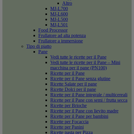
Altro
MJ-L700
MJ-L600
MJ-L500
MJ-L501
Food Processor
Frullatore ad alta potenza
Frullatore a immersione
Tipo di piatto
Pane
Vedi tutte le ricette per il Pane
Vedi tutte le ricette per il Pane – Mini
macchina per il pane (PN100)
Ricette per il Pane
Ricette per il Pane senza glutine
Ricette Salate per il pane
Ricette Dolci per il pane
Ricette per il Pane integrale / multicereali
Ricette per il Pane con semi / frutta secca
Ricette per Brioche
Ricette per il Pane con lievito madre
Ricette per il Pane per bambini
Ricette per Focaccia
Ricette per Panini
Ricette pasta per Pizza