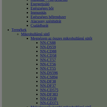
Energetizáló
Egészséges bőr
Immunitás
Egészséges bélrendszer
Alacsony szénhidrát
Családbarát
Termékek
Mikrohullámú sütő
Megnézem az összes mikrohullámú sütőt
NN-CS88
NN-DS59
NN-CD88
NN-CD58
NN-CT57
NN-CT56
NN-CT55
NN-DS596
NN-CS894
NN-DF38
NN-DF37
NN-CD575
NN-DF383
NN-GD38
NN-GD371