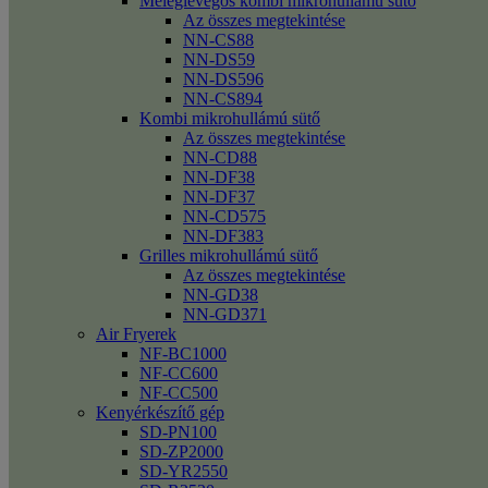
Meleglevegős kombi mikrohullámú sütő
Az összes megtekintése
NN-CS88
NN-DS59
NN-DS596
NN-CS894
Kombi mikrohullámú sütő
Az összes megtekintése
NN-CD88
NN-DF38
NN-DF37
NN-CD575
NN-DF383
Grilles mikrohullámú sütő
Az összes megtekintése
NN-GD38
NN-GD371
Air Fryerek
NF-BC1000
NF-CC600
NF-CC500
Kenyérkészítő gép
SD-PN100
SD-ZP2000
SD-YR2550