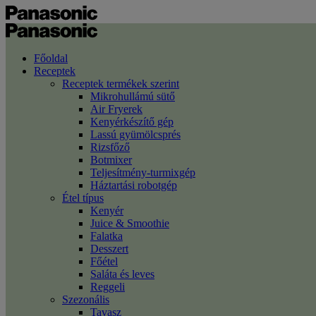
Főoldal
Receptek
Receptek termékek szerint
Mikrohullámú sütő
Air Fryerek
Kenyérkészítő gép
Lassú gyümölcsprés
Rizsfőző
Botmixer
Teljesítmény-turmixgép
Háztartási robotgép
Étel típus
Kenyér
Juice & Smoothie
Falatka
Desszert
Főétel
Saláta és leves
Reggeli
Szezonális
Tavasz