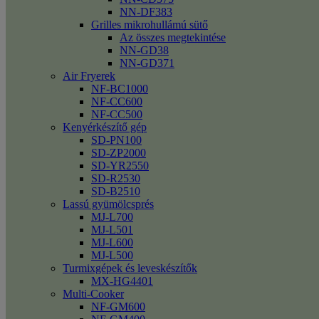
NN-DF383
Grilles mikrohullámú sütő
Az összes megtekintése
NN-GD38
NN-GD371
Air Fryerek
NF-BC1000
NF-CC600
NF-CC500
Kenyérkészítő gép
SD-PN100
SD-ZP2000
SD-YR2550
SD-R2530
SD-B2510
Lassú gyümölcsprés
MJ-L700
MJ-L501
MJ-L600
MJ-L500
Turmixgépek és leveskészítők
MX-HG4401
Multi-Cooker
NF-GM600