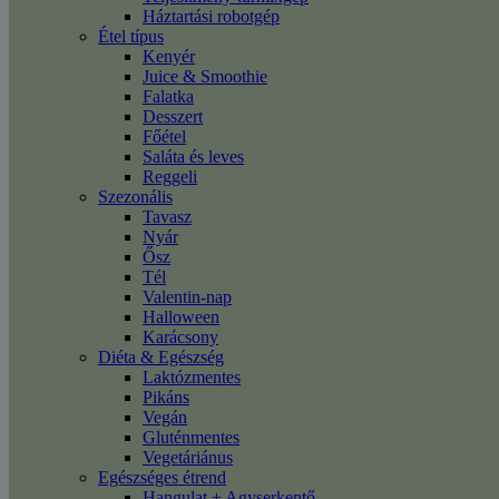
Háztartási robotgép
Étel típus
Kenyér
Juice & Smoothie
Falatka
Desszert
Főétel
Saláta és leves
Reggeli
Szezonális
Tavasz
Nyár
Ősz
Tél
Valentin-nap
Halloween
Karácsony
Diéta & Egészség
Laktózmentes
Pikáns
Vegán
Gluténmentes
Vegetáriánus
Egészséges étrend
Hangulat + Agyserkentő