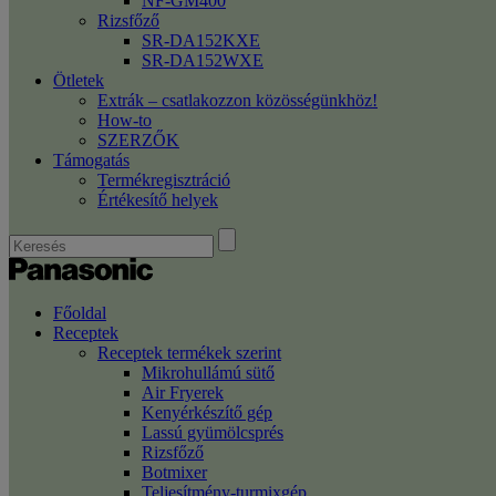
NF-GM400
Rizsfőző
SR-DA152KXE
SR-DA152WXE
Ötletek
Extrák – csatlakozzon közösségünkhöz!
How-to
SZERZŐK
Támogatás
Termékregisztráció
Értékesítő helyek
Főoldal
Receptek
Receptek termékek szerint
Mikrohullámú sütő
Air Fryerek
Kenyérkészítő gép
Lassú gyümölcsprés
Rizsfőző
Botmixer
Teljesítmény-turmixgép