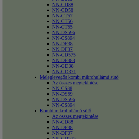
NN-CD88
NN-CD58
NN-CT57
NN-CT56
NN-CT55
NN-DS596
NN-CS894
NN-DF38
NN-DF37
NN-CD575
NN-DF383
NN-GD38
NN-GD371
Meleglevegős kombi mikrohullámú sütő
Az összes megtekintése
NN-CS88
NN-DS59
NN-DS596
NN-CS894
Kombi mikrohullámú sütő
Az összes megtekintése
NN-CD88
NN-DF38
NN-DF37
NN-CD575