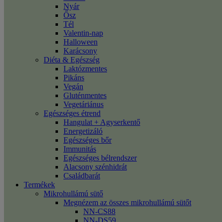
Nyár
Ősz
Tél
Valentin-nap
Halloween
Karácsony
Diéta & Egészség
Laktózmentes
Pikáns
Vegán
Gluténmentes
Vegetáriánus
Egészséges étrend
Hangulat + Agyserkentő
Energetizáló
Egészséges bőr
Immunitás
Egészséges bélrendszer
Alacsony szénhidrát
Családbarát
Termékek
Mikrohullámú sütő
Megnézem az összes mikrohullámú sütőt
NN-CS88
NN-DS59