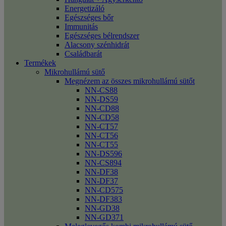
Energetizáló
Egészséges bőr
Immunitás
Egészséges bélrendszer
Alacsony szénhidrát
Családbarát
Termékek
Mikrohullámú sütő
Megnézem az összes mikrohullámú sütőt
NN-CS88
NN-DS59
NN-CD88
NN-CD58
NN-CT57
NN-CT56
NN-CT55
NN-DS596
NN-CS894
NN-DF38
NN-DF37
NN-CD575
NN-DF383
NN-GD38
NN-GD371