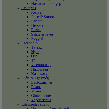
Háztartási robotgép
Étel típus
Kenyér
Juice & Smoothie
Falatka
Desszert
Főétel
Saláta és leves
Reggeli
Szezonális
Tavasz
Nyár
Ősz
Tél
Valentin-nap
Halloween
Karácsony
Diéta & Egészség
Laktózmentes
Pikáns
Vegán
Gluténmentes
Vegetáriánus
Egészséges étrend
Hangulat + Agyserkentő