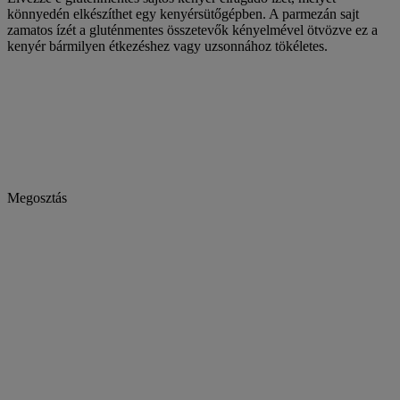
könnyedén elkészíthet egy kenyérsütőgépben. A parmezán sajt
zamatos ízét a gluténmentes összetevők kényelmével ötvözve ez a
kenyér bármilyen étkezéshez vagy uzsonnához tökéletes.
Megosztás