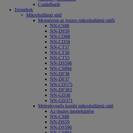
Családbarát
Termékek
Mikrohullámú sütő
Megnézem az összes mikrohullámú sütőt
NN-CS88
NN-DS59
NN-CD88
NN-CD58
NN-CT57
NN-CT56
NN-CT55
NN-DS596
NN-CS894
NN-DF38
NN-DF37
NN-CD575
NN-DF383
NN-GD38
NN-GD371
Meleglevegős kombi mikrohullámú sütő
Az összes megtekintése
NN-CS88
NN-DS59
NN-DS596
NN-CS894