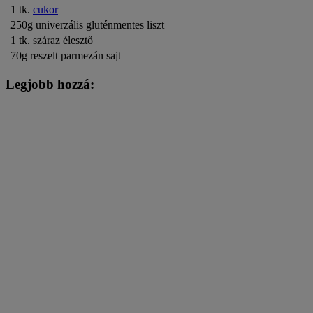
1 tk.
cukor
250g univerzális gluténmentes liszt
1 tk. száraz élesztő
70g reszelt parmezán sajt
Legjobb hozzá: