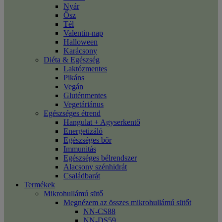
Nyár
Ősz
Tél
Valentin-nap
Halloween
Karácsony
Diéta & Egészség
Laktózmentes
Pikáns
Vegán
Gluténmentes
Vegetáriánus
Egészséges étrend
Hangulat + Agyserkentő
Energetizáló
Egészséges bőr
Immunitás
Egészséges bélrendszer
Alacsony szénhidrát
Családbarát
Termékek
Mikrohullámú sütő
Megnézem az összes mikrohullámú sütőt
NN-CS88
NN-DS59