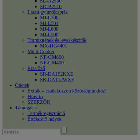
SD-R2530
SD-B2510
Lassú gyümölcsprés
MJ-L700
MJ-L501
MJ-L600
MJ-L500
Turmixgépek és leveskészítők
MX-HG4401
Multi-Cooker
NF-GM600
NF-GM400
Rizsfőző
SR-DA152KXE
SR-DA152WXE
Ötletek
Extrák – csatlakozzon közösségünkhöz!
How-to
SZERZŐK
Támogatás
Termékregisztráció
Értékesítő helyek