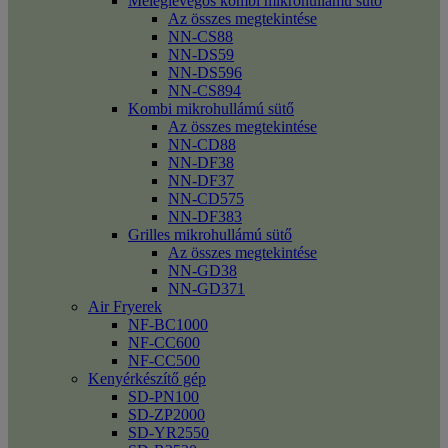
Meleglevegős kombi mikrohullámú sütő
Az összes megtekintése
NN-CS88
NN-DS59
NN-DS596
NN-CS894
Kombi mikrohullámú sütő
Az összes megtekintése
NN-CD88
NN-DF38
NN-DF37
NN-CD575
NN-DF383
Grilles mikrohullámú sütő
Az összes megtekintése
NN-GD38
NN-GD371
Air Fryerek
NF-BC1000
NF-CC600
NF-CC500
Kenyérkészítő gép
SD-PN100
SD-ZP2000
SD-YR2550