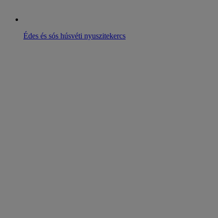
Édes és sós húsvéti nyuszitekercs