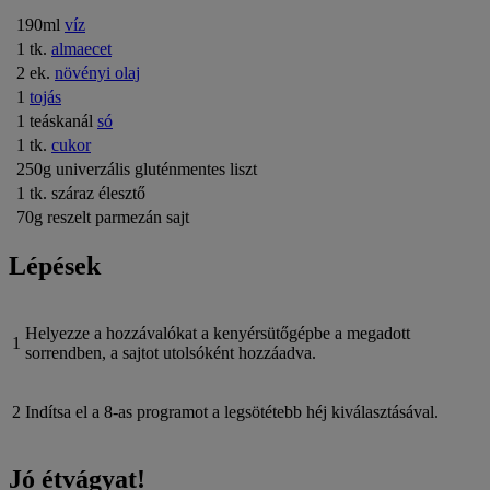
190ml
víz
1 tk.
almaecet
2 ek.
növényi olaj
1
tojás
1 teáskanál
só
1 tk.
cukor
250g univerzális gluténmentes liszt
1 tk. száraz élesztő
70g reszelt parmezán sajt
Lépések
Helyezze a hozzávalókat a kenyérsütőgépbe a megadott
1
sorrendben, a sajtot utolsóként hozzáadva.
2
Indítsa el a 8-as programot a legsötétebb héj kiválasztásával.
Jó étvágyat!