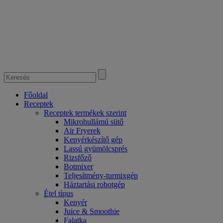
Főoldal
Receptek
Receptek termékek szerint
Mikrohullámú sütő
Air Fryerek
Kenyérkészítő gép
Lassú gyümölcsprés
Rizsfőző
Botmixer
Teljesítmény-turmixgép
Háztartási robotgép
Étel típus
Kenyér
Juice & Smoothie
Falatka