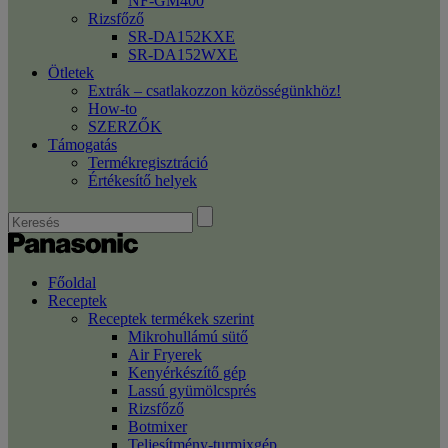
NF-GM400
Rizsfőző
SR-DA152KXE
SR-DA152WXE
Ötletek
Extrák – csatlakozzon közösségünkhöz!
How-to
SZERZŐK
Támogatás
Termékregisztráció
Értékesítő helyek
Főoldal
Receptek
Receptek termékek szerint
Mikrohullámú sütő
Air Fryerek
Kenyérkészítő gép
Lassú gyümölcsprés
Rizsfőző
Botmixer
Teljesítmény-turmixgép