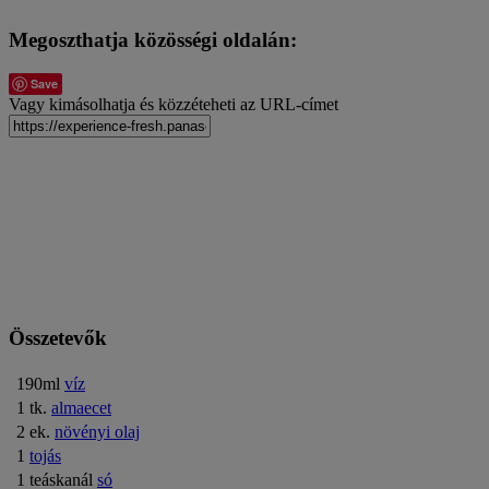
Megoszthatja közösségi oldalán:
Save
Vagy kimásolhatja és közzéteheti az URL-címet
Összetevők
190ml
víz
1 tk.
almaecet
2 ek.
növényi olaj
1
tojás
1 teáskanál
só