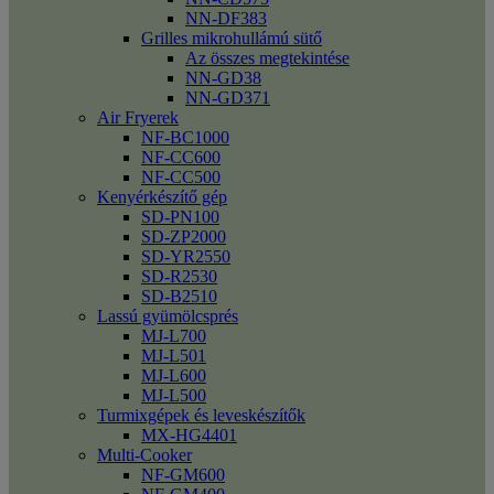
NN-DF383
Grilles mikrohullámú sütő
Az összes megtekintése
NN-GD38
NN-GD371
Air Fryerek
NF-BC1000
NF-CC600
NF-CC500
Kenyérkészítő gép
SD-PN100
SD-ZP2000
SD-YR2550
SD-R2530
SD-B2510
Lassú gyümölcsprés
MJ-L700
MJ-L501
MJ-L600
MJ-L500
Turmixgépek és leveskészítők
MX-HG4401
Multi-Cooker
NF-GM600