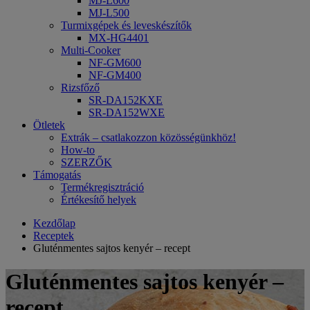
MJ-L600
MJ-L500
Turmixgépek és leveskészítők
MX-HG4401
Multi-Cooker
NF-GM600
NF-GM400
Rizsfőző
SR-DA152KXE
SR-DA152WXE
Ötletek
Extrák – csatlakozzon közösségünkhöz!
How-to
SZERZŐK
Támogatás
Termékregisztráció
Értékesítő helyek
Kezdőlap
Receptek
Gluténmentes sajtos kenyér – recept
Gluténmentes sajtos kenyér –
recept