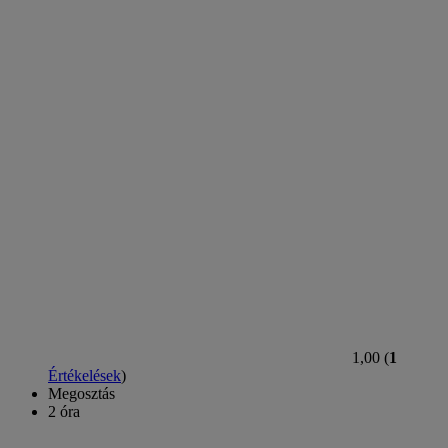
1,00 (
1
Értékelések
)
Megosztás
2 óra