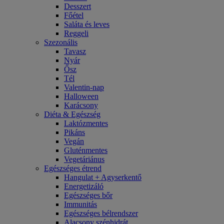
Desszert
Főétel
Saláta és leves
Reggeli
Szezonális
Tavasz
Nyár
Ősz
Tél
Valentin-nap
Halloween
Karácsony
Diéta & Egészség
Laktózmentes
Pikáns
Vegán
Gluténmentes
Vegetáriánus
Egészséges étrend
Hangulat + Agyserkentő
Energetizáló
Egészséges bőr
Immunitás
Egészséges bélrendszer
Alacsony szénhidrát