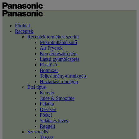
Főoldal
Receptek
Receptek termékek szerint
Mikrohullámú sütő
Air Fryerek
Kenyérkészítő gép
Lassú gyümölcsprés
Rizsfőző
Botmixer
Teljesítmény-turmixgép
Háztartási robotgép
Étel típus
Kenyér
Juice & Smoothie
Falatka
Desszert
Főétel
Saláta és leves
Reggeli
Szezonális
Tavasz