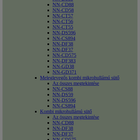
NN-CD88
NN-CD58
NN-CT57
NN-CT56
NN-CT55
NN-DS596
NN-CS894
NN-DF38
NN-DF37
NN-CD575
NN-DF383
NN-GD38
NN-GD371
Meleglevegős kombi mikrohullámú sütő
Az összes megtekintése
NN-CS88
NN-DS59
NN-DS596
NN-CS894
Kombi mikrohullámú sütő
Az összes megtekintése
NN-CD88
NN-DF38
NN-DF37
NN-CD575