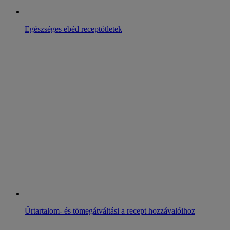
Egészséges ebéd receptötletek
Űrtartalom- és tömegátváltási a recept hozzávalóihoz