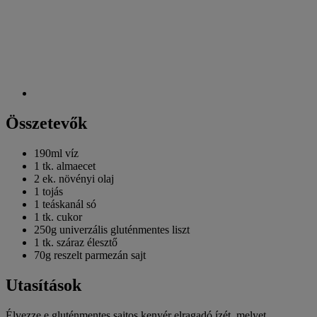
Összetevők
190ml
víz
1 tk.
almaecet
2 ek.
növényi olaj
1
tojás
1 teáskanál
só
1 tk.
cukor
250g univerzális gluténmentes liszt
1 tk. száraz élesztő
70g reszelt parmezán sajt
Utasítások
Élvezze e gluténmentes sajtos kenyér elragadó ízét, melyet