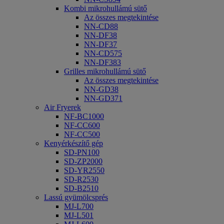
Kombi mikrohullámú sütő
Az összes megtekintése
NN-CD88
NN-DF38
NN-DF37
NN-CD575
NN-DF383
Grilles mikrohullámú sütő
Az összes megtekintése
NN-GD38
NN-GD371
Air Fryerek
NF-BC1000
NF-CC600
NF-CC500
Kenyérkészítő gép
SD-PN100
SD-ZP2000
SD-YR2550
SD-R2530
SD-B2510
Lassú gyümölcsprés
MJ-L700
MJ-L501