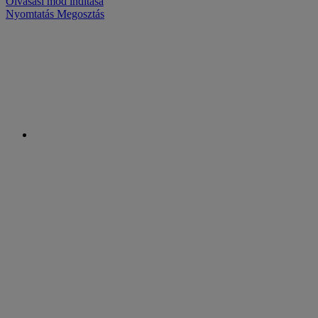
Olvasási mód indítása
Nyomtatás
Megosztás