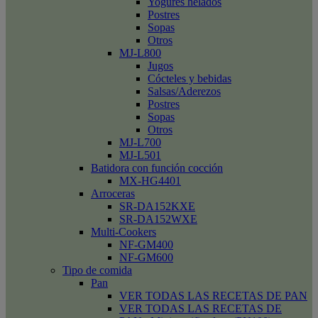
Yogures helados
Postres
Sopas
Otros
MJ-L800
Jugos
Cócteles y bebidas
Salsas/Aderezos
Postres
Sopas
Otros
MJ-L700
MJ-L501
Batidora con función cocción
MX-HG4401
Arroceras
SR-DA152KXE
SR-DA152WXE
Multi-Cookers
NF-GM400
NF-GM600
Tipo de comida
Pan
VER TODAS LAS RECETAS DE PAN
VER TODAS LAS RECETAS DE