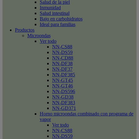
Salud de la piel
Inmunidad
Salud intestinal
Bajo en carbohidratos
Ideal para familias
Productos
Microondas
Ver todo
NN-CS88
NN-DS59
NN-CD88
NN-DF38
NN-DF37
NN-DF385
NN-GT45
NN-GT46
NN-DS596
NN-GD38
NN-DF383
NN-GD371
Horno microondas combinado con programa de
vapor
Ver todo
NN-CS88
NN-DS59