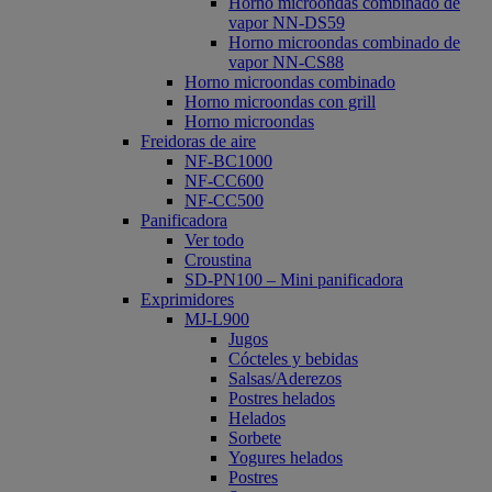
Horno microondas combinado de
vapor NN-DS59
Horno microondas combinado de
vapor NN-CS88
Horno microondas combinado
Horno microondas con grill
Horno microondas
Freidoras de aire
NF-BC1000
NF-CC600
NF-CC500
Panificadora
Ver todo
Croustina
SD-PN100 – Mini panificadora
Exprimidores
MJ-L900
Jugos
Cócteles y bebidas
Salsas/Aderezos
Postres helados
Helados
Sorbete
Yogures helados
Postres