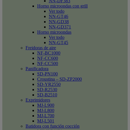
NN-DF383
Horno microondas con grill
Ver todo
NN-GT46
NN-GD38
NN-GD371
Horno microondas
Ver todo
NN-GT45
Freidoras de aire
NF-BC1000
NF-CC600
NF-CC500
Panificadora
SD-PN100
Croustina – SD-ZP2000
SD-YR2550
SD-R2530
SD-B2510
Exprimidores
MJ-L900
MJ-L800
MJ-L700
MJ-L501
Batidora con función cocción