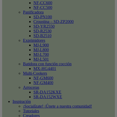
NF-CC600
NF-CC500
Panificadora
SD-PN100
Croustina – SD-ZP2000
SD-YR2550
SD-R2530
SD-B2510
Exprimidores
MJ-L900
MJ-L800
MJ-L700
MJ-L501
Batidora con función cocción
MX-HG4401
Multi-Cookers
NF-GM600
NF-GM400
Arroceras
SR-DA152KXE
SR-DA152WXE
Inspiración
¡Socialízate! ¡Únete a nuestra comunidad!
Tutoriales
Creadores