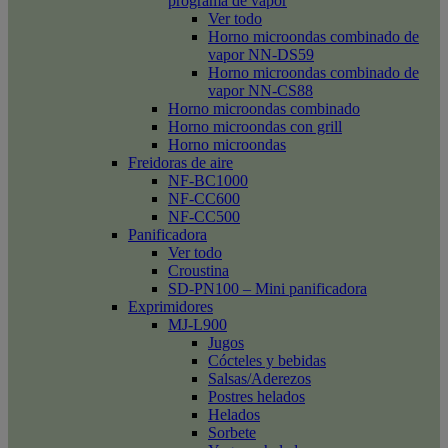
programa de vapor
Ver todo
Horno microondas combinado de
vapor NN-DS59
Horno microondas combinado de
vapor NN-CS88
Horno microondas combinado
Horno microondas con grill
Horno microondas
Freidoras de aire
NF-BC1000
NF-CC600
NF-CC500
Panificadora
Ver todo
Croustina
SD-PN100 – Mini panificadora
Exprimidores
MJ-L900
Jugos
Cócteles y bebidas
Salsas/Aderezos
Postres helados
Helados
Sorbete