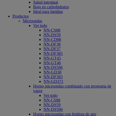
Salud intestinal
Bajo en carbohidratos
Ideal para familias
Productos
Microondas
Ver todo
NN-CS88
NN-DS59
NN-CD88
NN-DF38
NN-DF37
NN-DF385
NN-GT45
NN-GT46
NN-DS596
NN-GD38
NN-DF383
NN-GD371
Horno microondas combinado con programa de
vapor
Ver todo
NN-CS88
NN-DS59
NN-DS596
Horno microondas con freidora de aire