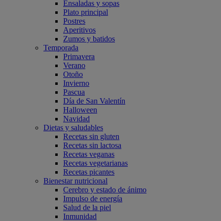
Ensaladas y sopas
Plato principal
Postres
Aperitivos
Zumos y batidos
Temporada
Primavera
Verano
Otoño
Invierno
Pascua
Día de San Valentín
Halloween
Navidad
Dietas y saludables
Recetas sin gluten
Recetas sin lactosa
Recetas veganas
Recetas vegetarianas
Recetas picantes
Bienestar nutricional
Cerebro y estado de ánimo
Impulso de energía
Salud de la piel
Inmunidad