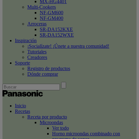
MX-HG4401
Multi-Cookers
NF-GM600
NF-GM400
Arroceras
SR-DA152KXE
SR-DA152WXE
Inspiración
¡Socialízate! ¡Únete a nuestra comunidad!
Tutoriales
Creadores
Soporte
Registro de productos
Dónde comprar
Inicio
Recetas
Receta por producto
Microondas
Ver todo
Horno microondas combinado con