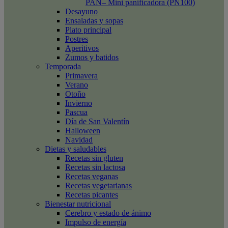
PAN– Mini panificadora (PN100)
Desayuno
Ensaladas y sopas
Plato principal
Postres
Aperitivos
Zumos y batidos
Temporada
Primavera
Verano
Otoño
Invierno
Pascua
Día de San Valentín
Halloween
Navidad
Dietas y saludables
Recetas sin gluten
Recetas sin lactosa
Recetas veganas
Recetas vegetarianas
Recetas picantes
Bienestar nutricional
Cerebro y estado de ánimo
Impulso de energía