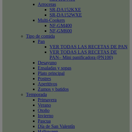
Arroceras
SR-DA152KXE
SR-DA152WXE
Multi-Cookers
NF-GM400
NF-GM600
Tipo de comida
Pan
VER TODAS LAS RECETAS DE PAN
VER TODAS LAS RECETAS DE
PAN– Mini panificadora (PN100)
Desayuno
Ensaladas y sopas
Plato principal
Postres
Aperitivos
Zumos y batidos
Temporada
Primavera
Verano
Otoño
Invierno
Pascua
Día de San Valentín
Halloween