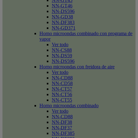
NN-GT45
NN-GT46
NN-DS596
NN-GD38
NN-DF383
NN-GD371
Horno microondas combinado con programa de
vapor
Ver todo
NN-CS88
NN-DS59
NN-DS596
Horno microondas con freidora de aire
Ver todo
NN-CD88
NN-CD58
NN-CT57
NN-CT56
NN-CT55
Horno microondas combinado
Ver todo
NN-CD88
NN-DF38
NN-DF37
NN-DF385