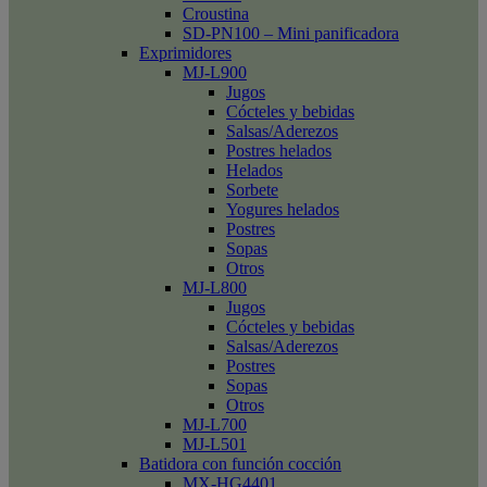
Croustina
SD-PN100 – Mini panificadora
Exprimidores
MJ-L900
Jugos
Cócteles y bebidas
Salsas/Aderezos
Postres helados
Helados
Sorbete
Yogures helados
Postres
Sopas
Otros
MJ-L800
Jugos
Cócteles y bebidas
Salsas/Aderezos
Postres
Sopas
Otros
MJ-L700
MJ-L501
Batidora con función cocción
MX-HG4401