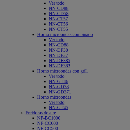
Ver todo
NN-CD88
NN-CD58
NN-CT57
NN-CT56
NN-CT55
Horno microondas combinado
Ver todo
NN-CD88
NN-DF38
NN-DF37
NN-DF385
NN-DF383
Horno microondas con grill
Ver todo
NN-GT46
NN-GD38
NN-GD371
Horno microondas
Ver todo
NN-GT45
Freidoras de aire
NF-BC1000
NF-CC600
NF-CC500