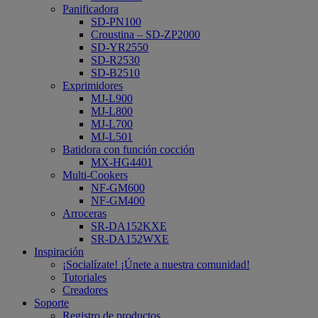
Panificadora
SD-PN100
Croustina – SD-ZP2000
SD-YR2550
SD-R2530
SD-B2510
Exprimidores
MJ-L900
MJ-L800
MJ-L700
MJ-L501
Batidora con función cocción
MX-HG4401
Multi-Cookers
NF-GM600
NF-GM400
Arroceras
SR-DA152KXE
SR-DA152WXE
Inspiración
¡Socialízate! ¡Únete a nuestra comunidad!
Tutoriales
Creadores
Soporte
Registro de productos