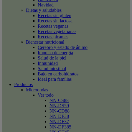
Navidad
Dietas y saludables
Recetas sin gluten
Recetas sin lactosa
Recetas veganas
Recetas vegetarianas
Recetas picantes
Bienestar nutricional
Cerebro y estado de ánimo
Impulso de energía
Salud de la piel
Inmunidad
Salud intestinal
Bajo en carbohidratos
Ideal para familias
Productos
Microondas
Ver todo
NN-CS88
NN-DS59
NN-CD88
NN-DF38
NN-DF37
NN-DF385