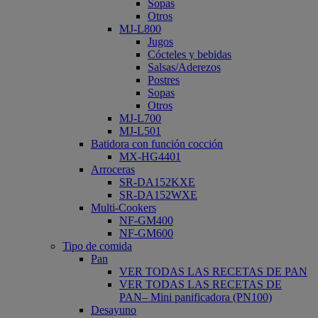
Sopas
Otros
MJ-L800
Jugos
Cócteles y bebidas
Salsas/Aderezos
Postres
Sopas
Otros
MJ-L700
MJ-L501
Batidora con función cocción
MX-HG4401
Arroceras
SR-DA152KXE
SR-DA152WXE
Multi-Cookers
NF-GM400
NF-GM600
Tipo de comida
Pan
VER TODAS LAS RECETAS DE PAN
VER TODAS LAS RECETAS DE
PAN– Mini panificadora (PN100)
Desayuno