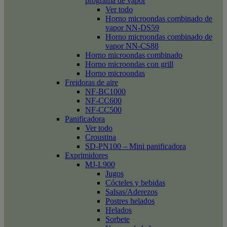
programa de vapor
Ver todo
Horno microondas combinado de
vapor NN-DS59
Horno microondas combinado de
vapor NN-CS88
Horno microondas combinado
Horno microondas con grill
Horno microondas
Freidoras de aire
NF-BC1000
NF-CC600
NF-CC500
Panificadora
Ver todo
Croustina
SD-PN100 – Mini panificadora
Exprimidores
MJ-L900
Jugos
Cócteles y bebidas
Salsas/Aderezos
Postres helados
Helados
Sorbete