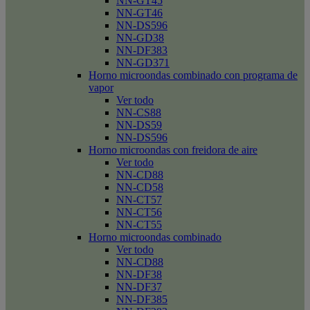
NN-GT45
NN-GT46
NN-DS596
NN-GD38
NN-DF383
NN-GD371
Horno microondas combinado con programa de
vapor
Ver todo
NN-CS88
NN-DS59
NN-DS596
Horno microondas con freidora de aire
Ver todo
NN-CD88
NN-CD58
NN-CT57
NN-CT56
NN-CT55
Horno microondas combinado
Ver todo
NN-CD88
NN-DF38
NN-DF37
NN-DF385