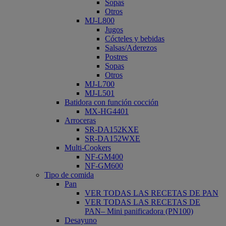
Sopas
Otros
MJ-L800
Jugos
Cócteles y bebidas
Salsas/Aderezos
Postres
Sopas
Otros
MJ-L700
MJ-L501
Batidora con función cocción
MX-HG4401
Arroceras
SR-DA152KXE
SR-DA152WXE
Multi-Cookers
NF-GM400
NF-GM600
Tipo de comida
Pan
VER TODAS LAS RECETAS DE PAN
VER TODAS LAS RECETAS DE
PAN– Mini panificadora (PN100)
Desayuno