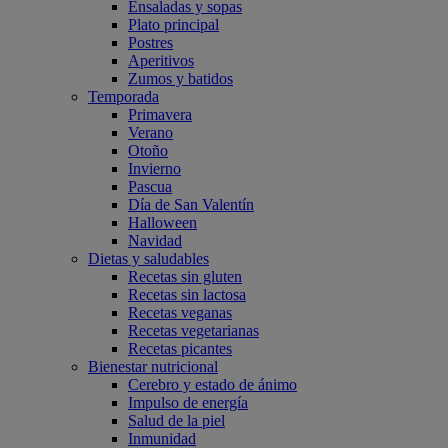
Ensaladas y sopas
Plato principal
Postres
Aperitivos
Zumos y batidos
Temporada
Primavera
Verano
Otoño
Invierno
Pascua
Día de San Valentín
Halloween
Navidad
Dietas y saludables
Recetas sin gluten
Recetas sin lactosa
Recetas veganas
Recetas vegetarianas
Recetas picantes
Bienestar nutricional
Cerebro y estado de ánimo
Impulso de energía
Salud de la piel
Inmunidad