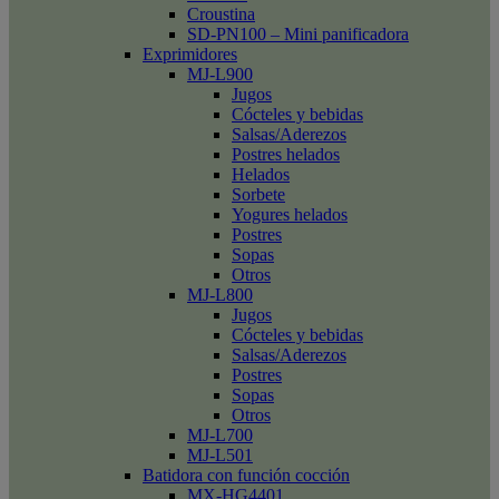
Croustina
SD-PN100 – Mini panificadora
Exprimidores
MJ-L900
Jugos
Cócteles y bebidas
Salsas/Aderezos
Postres helados
Helados
Sorbete
Yogures helados
Postres
Sopas
Otros
MJ-L800
Jugos
Cócteles y bebidas
Salsas/Aderezos
Postres
Sopas
Otros
MJ-L700
MJ-L501
Batidora con función cocción
MX-HG4401