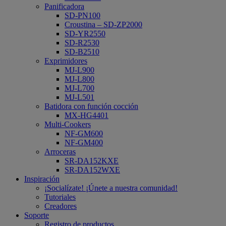
Panificadora
SD-PN100
Croustina – SD-ZP2000
SD-YR2550
SD-R2530
SD-B2510
Exprimidores
MJ-L900
MJ-L800
MJ-L700
MJ-L501
Batidora con función cocción
MX-HG4401
Multi-Cookers
NF-GM600
NF-GM400
Arroceras
SR-DA152KXE
SR-DA152WXE
Inspiración
¡Socialízate! ¡Únete a nuestra comunidad!
Tutoriales
Creadores
Soporte
Registro de productos