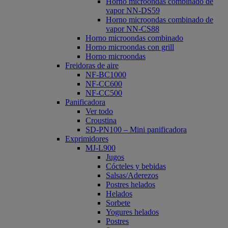
Horno microondas combinado de
vapor NN-DS59
Horno microondas combinado de
vapor NN-CS88
Horno microondas combinado
Horno microondas con grill
Horno microondas
Freidoras de aire
NF-BC1000
NF-CC600
NF-CC500
Panificadora
Ver todo
Croustina
SD-PN100 – Mini panificadora
Exprimidores
MJ-L900
Jugos
Cócteles y bebidas
Salsas/Aderezos
Postres helados
Helados
Sorbete
Yogures helados
Postres