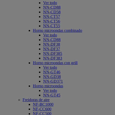
Ver todo
NN-CD88
NN-CD58
NN-CT57
NN-CT56
NN-CT55
Horno microondas combinado
Ver todo
NN-CD88
NN-DF38
NN-DF37
NN-DF385
NN-DF383
Horno microondas con grill
Ver todo
NN-GT46
NN-GD38
NN-GD371
Horno microondas
Ver todo
NN-GT45
Freidoras de aire
NF-BC1000
NF-CC600
NF-CC500