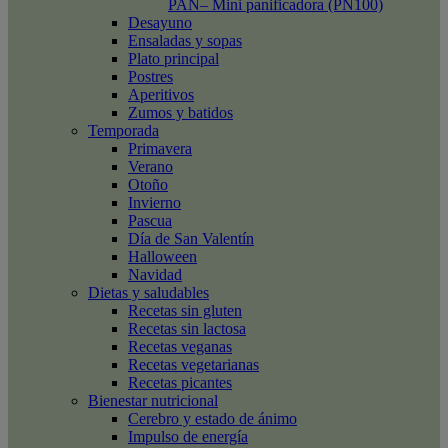
PAN– Mini panificadora (PN100)
Desayuno
Ensaladas y sopas
Plato principal
Postres
Aperitivos
Zumos y batidos
Temporada
Primavera
Verano
Otoño
Invierno
Pascua
Día de San Valentín
Halloween
Navidad
Dietas y saludables
Recetas sin gluten
Recetas sin lactosa
Recetas veganas
Recetas vegetarianas
Recetas picantes
Bienestar nutricional
Cerebro y estado de ánimo
Impulso de energía