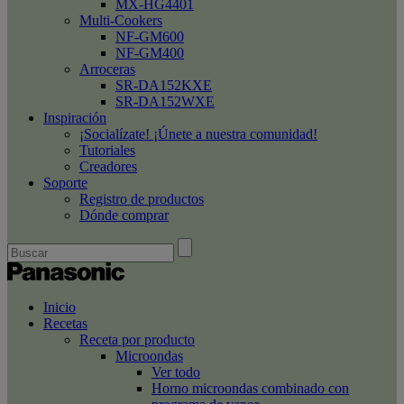
MX-HG4401
Multi-Cookers
NF-GM600
NF-GM400
Arroceras
SR-DA152KXE
SR-DA152WXE
Inspiración
¡Socialízate! ¡Únete a nuestra comunidad!
Tutoriales
Creadores
Soporte
Registro de productos
Dónde comprar
Inicio
Recetas
Receta por producto
Microondas
Ver todo
Horno microondas combinado con