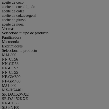
aceite de coco
aceite de coco líquido
aceite de colza
aceite de colza/vegetal
aceite de girasol
aceite de nuez
Ver más
Selecciona tu tipo de producto
Panificadora
Microondas
Exprimidores
Selecciona tu producto
MJ-L800
NN-CT56
NN-CD58
NN-CT57
NN-CT55
NF-GM600
NF-GM400
MJ-L900
MX-HG4401
SR-DA152WXE
SR-DA152KXE
NN-CD88
SD-PN100