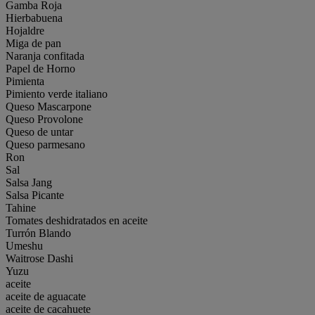
Gamba Roja
Hierbabuena
Hojaldre
Miga de pan
Naranja confitada
Papel de Horno
Pimienta
Pimiento verde italiano
Queso Mascarpone
Queso Provolone
Queso de untar
Queso parmesano
Ron
Sal
Salsa Jang
Salsa Picante
Tahine
Tomates deshidratados en aceite
Turrón Blando
Umeshu
Waitrose Dashi
Yuzu
aceite
aceite de aguacate
aceite de cacahuete