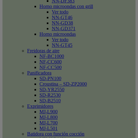
NN-DF383
Horno microondas con grill
Ver todo
NN-GT46
NN-GD38
NN-GD371
Horno microondas
Ver todo
NN-GT45
Freidoras de aire
NF-BC1000
NF-CC600
NF-CC500
Panificadora
SD-PN100
Croustina – SD-ZP2000
SD-YR2550
SD-R2530
SD-B2510
Exprimidores
MJ-L900
MJ-L800
MJ-L700
MJ-L501
Batidora con función cocción