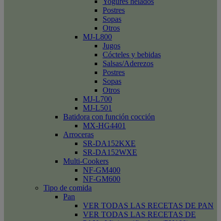
Yogures helados
Postres
Sopas
Otros
MJ-L800
Jugos
Cócteles y bebidas
Salsas/Aderezos
Postres
Sopas
Otros
MJ-L700
MJ-L501
Batidora con función cocción
MX-HG4401
Arroceras
SR-DA152KXE
SR-DA152WXE
Multi-Cookers
NF-GM400
NF-GM600
Tipo de comida
Pan
VER TODAS LAS RECETAS DE PAN
VER TODAS LAS RECETAS DE