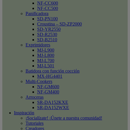
NF-CC600
NF-CC500
Panificadora
SD-PN100
Croustina – SD-ZP2000
SD-YR2550
SD-R2530
SD-B2510
Exprimidores
MJ-L900
MJ-L800
MJ-L700
MJ-L501
Batidora con función cocción
MX-HG4401
Multi-Cookers
NF-GM600
NF-GM400
Arroceras
SR-DA152KXE
SR-DA152WXE
Inspiración
¡Socialízate! ¡Únete a nuestra comunidad!
Tutoriales
Creadores