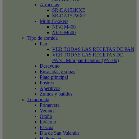
Arroceras
SR-DA152KXE
SR-DA152WXE
Multi-Cookers
NF-GM400
NF-GM600
Tipo de comida
Pan
VER TODAS LAS RECETAS DE PAN
VER TODAS LAS RECETAS DE
PAN– Mini panificadora (PN100)
Desayuno
Ensaladas y sopas
Plato principal
Postres
Aperitivos
Zumos y batidos
Temporada
Primavera
Verano
Otoño
Invierno
Pascua
Día de San Valentín
Halloween