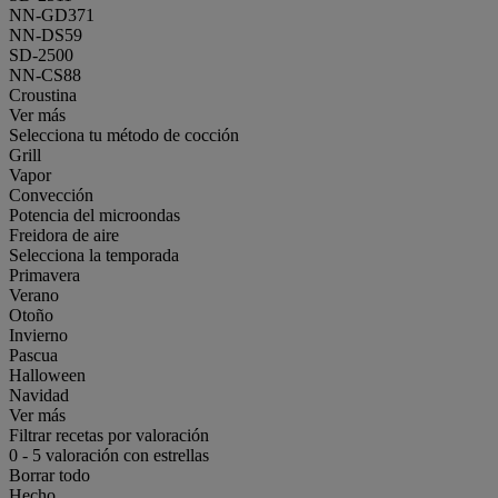
NN-GD371
NN-DS59
SD-2500
NN-CS88
Croustina
Ver más
Selecciona tu método de cocción
Grill
Vapor
Convección
Potencia del microondas
Freidora de aire
Selecciona la temporada
Primavera
Verano
Otoño
Invierno
Pascua
Halloween
Navidad
Ver más
Filtrar recetas por valoración
0
-
5
valoración con estrellas
Borrar todo
Hecho