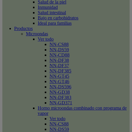
Salud de la piel
Inmunidad
Salud intestinal
Bajo en carbohidratos
Ideal para familias
Productos
Microondas
Ver todo
NN-CS88
NN-DS59
NN-CD88
NN-DF38
NN-DF37
NN-DF385
NN-GT45
NN-GT46
NN-DS596
NN-GD38
NN-DF383
NN-GD371
Horno microondas combinado con programa de
vapor
Ver todo
NN-CS88
NN-DS59