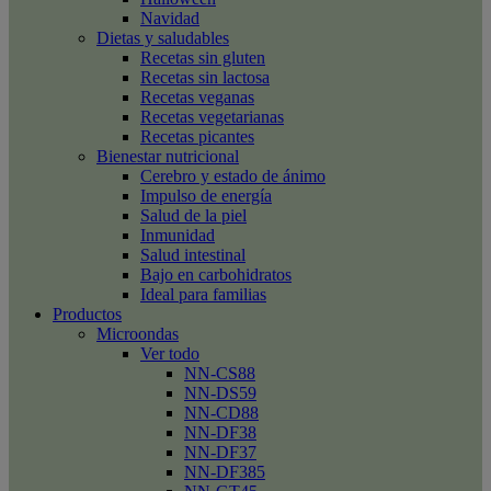
Navidad
Dietas y saludables
Recetas sin gluten
Recetas sin lactosa
Recetas veganas
Recetas vegetarianas
Recetas picantes
Bienestar nutricional
Cerebro y estado de ánimo
Impulso de energía
Salud de la piel
Inmunidad
Salud intestinal
Bajo en carbohidratos
Ideal para familias
Productos
Microondas
Ver todo
NN-CS88
NN-DS59
NN-CD88
NN-DF38
NN-DF37
NN-DF385