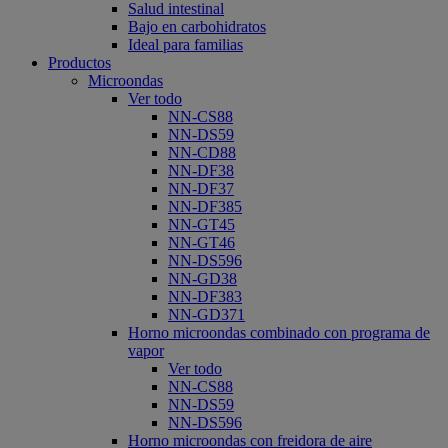
Salud intestinal
Bajo en carbohidratos
Ideal para familias
Productos
Microondas
Ver todo
NN-CS88
NN-DS59
NN-CD88
NN-DF38
NN-DF37
NN-DF385
NN-GT45
NN-GT46
NN-DS596
NN-GD38
NN-DF383
NN-GD371
Horno microondas combinado con programa de
vapor
Ver todo
NN-CS88
NN-DS59
NN-DS596
Horno microondas con freidora de aire