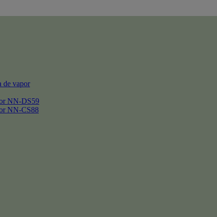
 de vapor
por NN-DS59
por NN-CS88