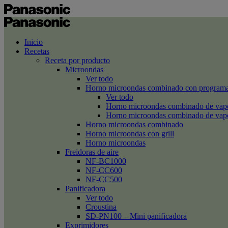
Inicio
Recetas
Receta por producto
Microondas
Ver todo
Horno microondas combinado con programa
Ver todo
Horno microondas combinado de va
Horno microondas combinado de va
Horno microondas combinado
Horno microondas con grill
Horno microondas
Freidoras de aire
NF-BC1000
NF-CC600
NF-CC500
Panificadora
Ver todo
Croustina
SD-PN100 – Mini panificadora
Exprimidores