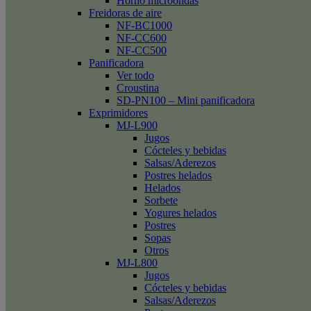
Horno microondas
Freidoras de aire
NF-BC1000
NF-CC600
NF-CC500
Panificadora
Ver todo
Croustina
SD-PN100 – Mini panificadora
Exprimidores
MJ-L900
Jugos
Cócteles y bebidas
Salsas/Aderezos
Postres helados
Helados
Sorbete
Yogures helados
Postres
Sopas
Otros
MJ-L800
Jugos
Cócteles y bebidas
Salsas/Aderezos