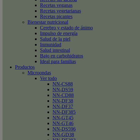
Recetas veganas
Recetas vegetarianas
Recetas picantes
Bienestar nutricional
Cerebro y estado de ánimo
Impulso de energía
Salud de la piel
Inmunidad
Salud intestinal
Bajo en carbohidratos
Ideal para familias
Productos
Microondas
Ver todo
NN-CS88
NN-DS59
NN-CD88
NN-DF38
NN-DF37
NN-DF385
NN-GT45
NN-GT46
NN-DS596
NN-GD38