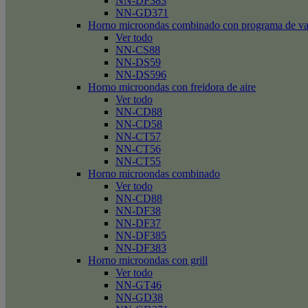
NN-DF383
NN-GD371
Horno microondas combinado con programa de v
Ver todo
NN-CS88
NN-DS59
NN-DS596
Horno microondas con freidora de aire
Ver todo
NN-CD88
NN-CD58
NN-CT57
NN-CT56
NN-CT55
Horno microondas combinado
Ver todo
NN-CD88
NN-DF38
NN-DF37
NN-DF385
NN-DF383
Horno microondas con grill
Ver todo
NN-GT46
NN-GD38