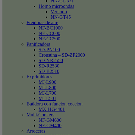
NN-GD371
Horno microondas
Ver todo
NN-GT45
Freidoras de aire
NF-BC1000
NF-CC600
NF-CC500
Panificadora
SD-PN100
Croustina – SD-ZP2000
SD-YR2550
SD-R2530
SD-B2510
Exprimidores
MJ-L900
MJ-L800
MJ-L700
MJ-L501
Batidora con función cocción
MX-HG4401
Multi-Cookers
NF-GM600
NF-GM400
Arroceras