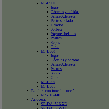
MJ-L900
Jugos
Cócteles y bebidas
Salsas/Aderezos
Postres helados
Helados
Sorbete
Yogures helados
Postres
Sopas
Otros
MJ-L800
Jugos
Cócteles y bebidas
Salsas/Aderezos
Postres
Sopas
Otros
MJ-L700
MJ-L501
Batidora con función cocción
MX-HG4401
Arroceras
SR-DA152KXE
SR-DA152WXE