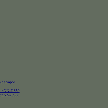
 de vapor
por NN-DS59
por NN-CS88