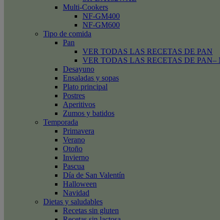
Multi-Cookers
NF-GM400
NF-GM600
Tipo de comida
Pan
VER TODAS LAS RECETAS DE PAN
VER TODAS LAS RECETAS DE PAN– Mini
Desayuno
Ensaladas y sopas
Plato principal
Postres
Aperitivos
Zumos y batidos
Temporada
Primavera
Verano
Otoño
Invierno
Pascua
Día de San Valentín
Halloween
Navidad
Dietas y saludables
Recetas sin gluten
Recetas sin lactosa