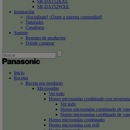
SR-DA152KXE
SR-DA152WXE
Inspiración
¡Socialízate! ¡Únete a nuestra comunidad!
Tutoriales
Creadores
Soporte
Registro de productos
Dónde comprar
Inicio
Recetas
Receta por producto
Microondas
Ver todo
Horno microondas combinado con programa
Ver todo
Horno microondas combinado de va
Horno microondas combinado de va
Horno microondas combinado
Horno microondas con grill