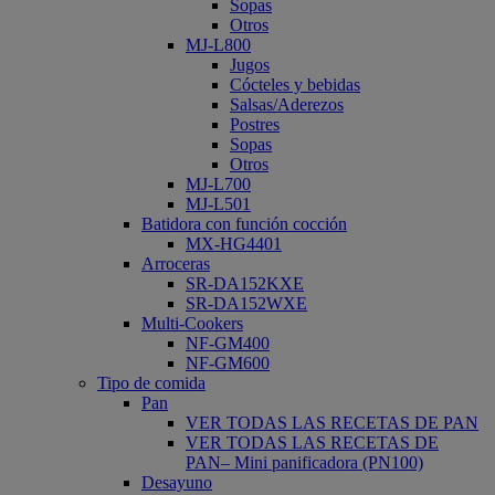
Sopas
Otros
MJ-L800
Jugos
Cócteles y bebidas
Salsas/Aderezos
Postres
Sopas
Otros
MJ-L700
MJ-L501
Batidora con función cocción
MX-HG4401
Arroceras
SR-DA152KXE
SR-DA152WXE
Multi-Cookers
NF-GM400
NF-GM600
Tipo de comida
Pan
VER TODAS LAS RECETAS DE PAN
VER TODAS LAS RECETAS DE
PAN– Mini panificadora (PN100)
Desayuno