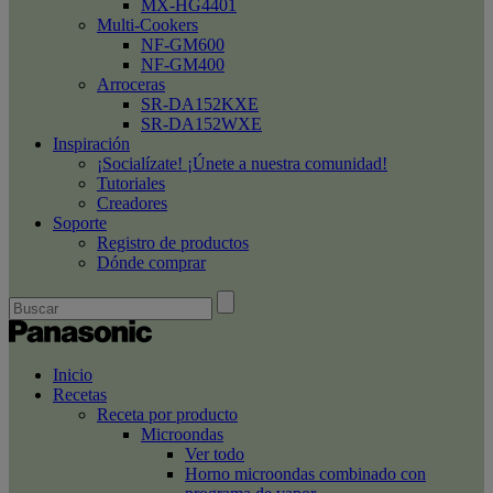
MX-HG4401
Multi-Cookers
NF-GM600
NF-GM400
Arroceras
SR-DA152KXE
SR-DA152WXE
Inspiración
¡Socialízate! ¡Únete a nuestra comunidad!
Tutoriales
Creadores
Soporte
Registro de productos
Dónde comprar
Inicio
Recetas
Receta por producto
Microondas
Ver todo
Horno microondas combinado con