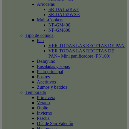
Arroceras
SR-DA152KXE
SR-DA152WXE
Multi-Cookers
NF-GM400
NF-GM600
Tipo de comida
Pan
VER TODAS LAS RECETAS DE PAN
VER TODAS LAS RECETAS DE
PAN– Mini panificadora (PN100)
Desayuno
Ensaladas y sopas
Plato principal
Postres
Aperitivos
Zumos y batidos
Temporada
Primavera
Verano
Otoño
Invierno
Pascua
Día de San Valentín
Halloween