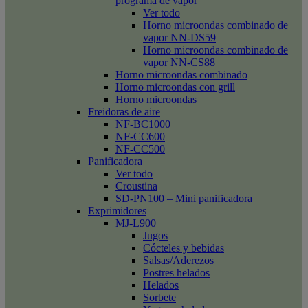
programa de vapor
Ver todo
Horno microondas combinado de
vapor NN-DS59
Horno microondas combinado de
vapor NN-CS88
Horno microondas combinado
Horno microondas con grill
Horno microondas
Freidoras de aire
NF-BC1000
NF-CC600
NF-CC500
Panificadora
Ver todo
Croustina
SD-PN100 – Mini panificadora
Exprimidores
MJ-L900
Jugos
Cócteles y bebidas
Salsas/Aderezos
Postres helados
Helados
Sorbete