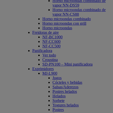
Horno microondas combinado de
vapor NN-DS59
Horno microondas combinado de
vapor NN-CS88
Horno microondas combinado
Horno microondas con grill
Horno microondas
Freidoras de aire
NF-BC1000
NF-CC600
NF-CC500
Panificadora
Ver todo
Croustina
SD-PN100 – Mini panificadora
Exprimidores
MJ-L900
Jugos
Cócteles y bebidas
Salsas/Aderezos
Postres helados
Helados
Sorbete
Yogures helados
Postres