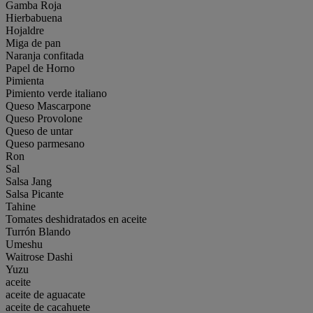
Gamba Roja
Hierbabuena
Hojaldre
Miga de pan
Naranja confitada
Papel de Horno
Pimienta
Pimiento verde italiano
Queso Mascarpone
Queso Provolone
Queso de untar
Queso parmesano
Ron
Sal
Salsa Jang
Salsa Picante
Tahine
Tomates deshidratados en aceite
Turrón Blando
Umeshu
Waitrose Dashi
Yuzu
aceite
aceite de aguacate
aceite de cacahuete