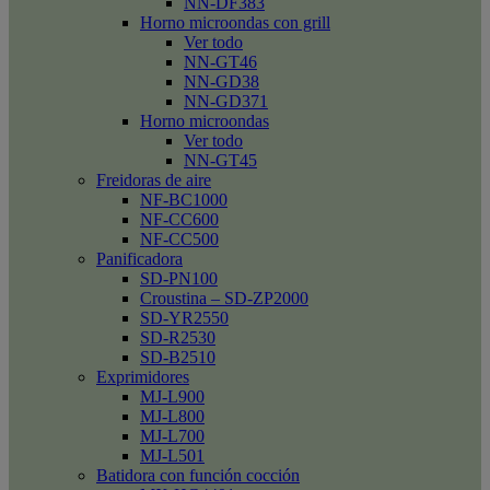
NN-DF383
Horno microondas con grill
Ver todo
NN-GT46
NN-GD38
NN-GD371
Horno microondas
Ver todo
NN-GT45
Freidoras de aire
NF-BC1000
NF-CC600
NF-CC500
Panificadora
SD-PN100
Croustina – SD-ZP2000
SD-YR2550
SD-R2530
SD-B2510
Exprimidores
MJ-L900
MJ-L800
MJ-L700
MJ-L501
Batidora con función cocción