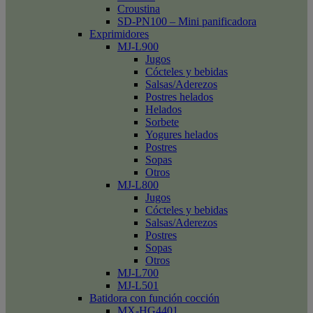
Croustina
SD-PN100 – Mini panificadora
Exprimidores
MJ-L900
Jugos
Cócteles y bebidas
Salsas/Aderezos
Postres helados
Helados
Sorbete
Yogures helados
Postres
Sopas
Otros
MJ-L800
Jugos
Cócteles y bebidas
Salsas/Aderezos
Postres
Sopas
Otros
MJ-L700
MJ-L501
Batidora con función cocción
MX-HG4401