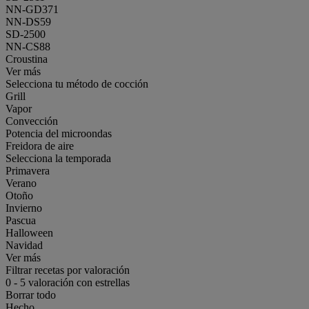
NN-GD371
NN-DS59
SD-2500
NN-CS88
Croustina
Ver más
Selecciona tu método de cocción
Grill
Vapor
Convección
Potencia del microondas
Freidora de aire
Selecciona la temporada
Primavera
Verano
Otoño
Invierno
Pascua
Halloween
Navidad
Ver más
Filtrar recetas por valoración
0
-
5
valoración con estrellas
Borrar todo
Hecho