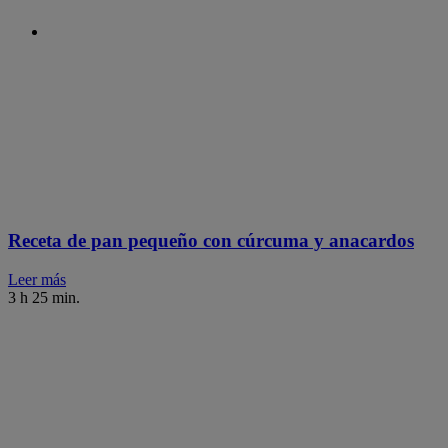
Receta de pan pequeño con cúrcuma y anacardos
Leer más
3 h 25 min.