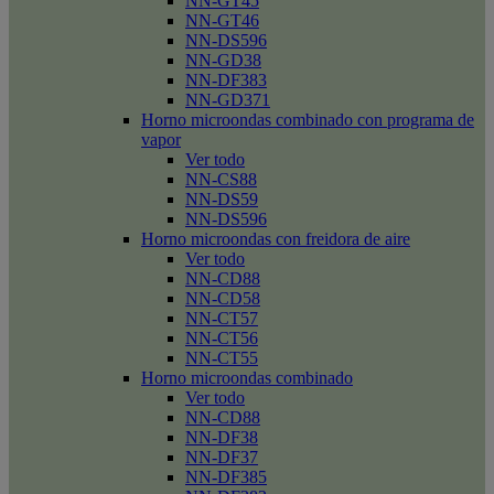
NN-GT45
NN-GT46
NN-DS596
NN-GD38
NN-DF383
NN-GD371
Horno microondas combinado con programa de
vapor
Ver todo
NN-CS88
NN-DS59
NN-DS596
Horno microondas con freidora de aire
Ver todo
NN-CD88
NN-CD58
NN-CT57
NN-CT56
NN-CT55
Horno microondas combinado
Ver todo
NN-CD88
NN-DF38
NN-DF37
NN-DF385