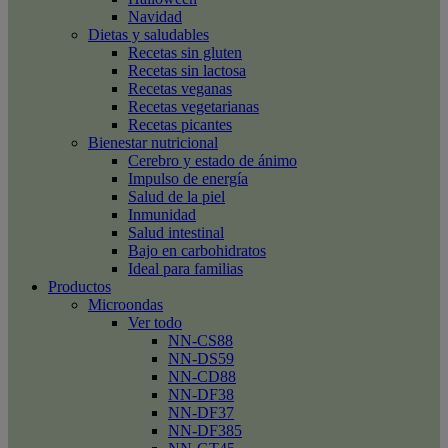
Navidad
Dietas y saludables
Recetas sin gluten
Recetas sin lactosa
Recetas veganas
Recetas vegetarianas
Recetas picantes
Bienestar nutricional
Cerebro y estado de ánimo
Impulso de energía
Salud de la piel
Inmunidad
Salud intestinal
Bajo en carbohidratos
Ideal para familias
Productos
Microondas
Ver todo
NN-CS88
NN-DS59
NN-CD88
NN-DF38
NN-DF37
NN-DF385