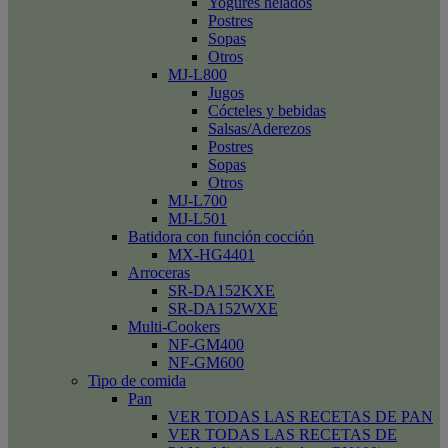
Yogures helados
Postres
Sopas
Otros
MJ-L800
Jugos
Cócteles y bebidas
Salsas/Aderezos
Postres
Sopas
Otros
MJ-L700
MJ-L501
Batidora con función cocción
MX-HG4401
Arroceras
SR-DA152KXE
SR-DA152WXE
Multi-Cookers
NF-GM400
NF-GM600
Tipo de comida
Pan
VER TODAS LAS RECETAS DE PAN
VER TODAS LAS RECETAS DE