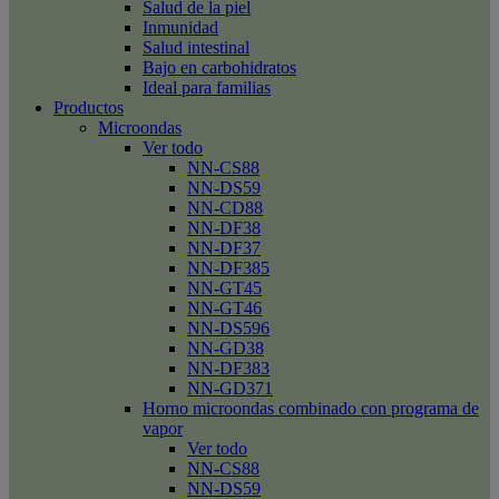
Salud de la piel
Inmunidad
Salud intestinal
Bajo en carbohidratos
Ideal para familias
Productos
Microondas
Ver todo
NN-CS88
NN-DS59
NN-CD88
NN-DF38
NN-DF37
NN-DF385
NN-GT45
NN-GT46
NN-DS596
NN-GD38
NN-DF383
NN-GD371
Horno microondas combinado con programa de
vapor
Ver todo
NN-CS88
NN-DS59