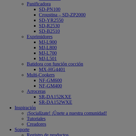
Panificadora
SD-PN100
Croustina – SD-ZP2000
SD-YR2550
SD-R2530
SD-B2510
Exprimidores
MJ-L900
MJ-L800
MJ-L700
MJ-L501
Batidora con función cocción
MX-HG4401
Multi-Cookers
NF-GM600
NF-GM400
Arroceras
SR-DA152KXE
SR-DA152WXE
Inspiración
¡Socialízate! ¡Únete a nuestra comunidad!
Tutoriales
Creadores
Soporte
Registro de productos