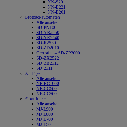
NN-S29
NN-E221
NN-E201
Brotbackautomaten
Alle ansehen
SD-PN100
SD-YR2550
SD-YR2540
SD-R2530
SD-ZD2010
Croustina – SD-ZP2000
SD-ZX2522
SD-ZB2512
SD-2511
Air Fryer
Alle ansehen
NF-BC1000
NF-CC600
NF-CC500
Slow Juicer
Alle ansehen
MJ-L900
MJ-L800
MJ-L700
MJ-L501