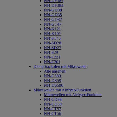
NN-DF385
NN-DF383
NN-GD38
NN-GD35
NN-GD37
NN-GT47
NN-K121
NN-K101
NN-ST45
NN-SD28
NN-SD27
NN-S29
NN-E221
NN-E201
Dampfbackofen mit Mikrowelle
Alle ansehen
NN-CS89
NN-DS59
NN-DS596
Mikrowellen mit Airfryer-Funktion
Mikrowellen mit Airfryer-Funktion
NN-CD88
NN-CD58
NN-CT57
NN-CT56