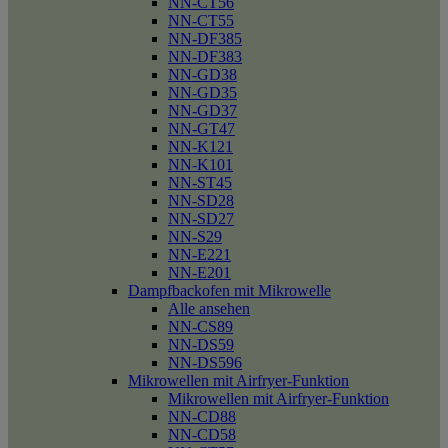
NN-CT56
NN-CT55
NN-DF385
NN-DF383
NN-GD38
NN-GD35
NN-GD37
NN-GT47
NN-K121
NN-K101
NN-ST45
NN-SD28
NN-SD27
NN-S29
NN-E221
NN-E201
Dampfbackofen mit Mikrowelle
Alle ansehen
NN-CS89
NN-DS59
NN-DS596
Mikrowellen mit Airfryer-Funktion
Mikrowellen mit Airfryer-Funktion
NN-CD88
NN-CD58