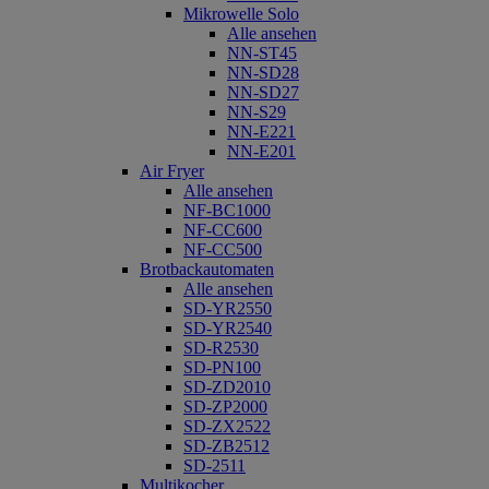
Mikrowelle Solo
Alle ansehen
NN-ST45
NN-SD28
NN-SD27
NN-S29
NN-E221
NN-E201
Air Fryer
Alle ansehen
NF-BC1000
NF-CC600
NF-CC500
Brotbackautomaten
Alle ansehen
SD-YR2550
SD-YR2540
SD-R2530
SD-PN100
SD-ZD2010
SD-ZP2000
SD-ZX2522
SD-ZB2512
SD-2511
Multikocher