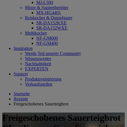
MJ-L500
Mixer & Suppenbereiter
MX-HG4401
Reiskocher & Dampfgarer
SR-DA152KXE
SR-DA152WXE
Multikocher
NF-GM600
NF-GM400
Inspiration
Werde Teil unserer Community
Wissenswertes
Nachhaltigkeit
EXPERTEN
Support
Produktregistrierung
Verkaufsstellen
Startseite
Rezepte
Freigeschobenes Sauerteigbrot
Freigeschobenes Sauerteigbrot