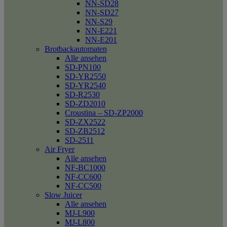
NN-SD28
NN-SD27
NN-S29
NN-E221
NN-E201
Brotbackautomaten
Alle ansehen
SD-PN100
SD-YR2550
SD-YR2540
SD-R2530
SD-ZD2010
Croustina – SD-ZP2000
SD-ZX2522
SD-ZB2512
SD-2511
Air Fryer
Alle ansehen
NF-BC1000
NF-CC600
NF-CC500
Slow Juicer
Alle ansehen
MJ-L900
MJ-L800