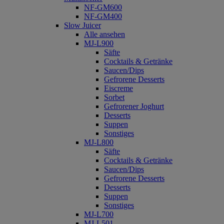
NF-GM600
NF-GM400
Slow Juicer
Alle ansehen
MJ-L900
Säfte
Cocktails & Getränke
Saucen/Dips
Gefrorene Desserts
Eiscreme
Sorbet
Gefrorener Joghurt
Desserts
Suppen
Sonstiges
MJ-L800
Säfte
Cocktails & Getränke
Saucen/Dips
Gefrorene Desserts
Desserts
Suppen
Sonstiges
MJ-L700
MJ-L501