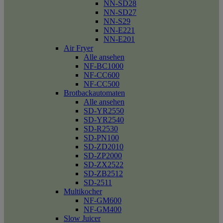
NN-SD28
NN-SD27
NN-S29
NN-E221
NN-E201
Air Fryer
Alle ansehen
NF-BC1000
NF-CC600
NF-CC500
Brotbackautomaten
Alle ansehen
SD-YR2550
SD-YR2540
SD-R2530
SD-PN100
SD-ZD2010
SD-ZP2000
SD-ZX2522
SD-ZB2512
SD-2511
Multikocher
NF-GM600
NF-GM400
Slow Juicer