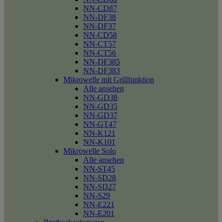
NN-CD87
NN-DF38
NN-DF37
NN-CD58
NN-CT57
NN-CT56
NN-DF385
NN-DF383
Mikrowelle mit Grillfunktion
Alle ansehen
NN-GD38
NN-GD35
NN-GD37
NN-GT47
NN-K121
NN-K101
Mikrowelle Solo
Alle ansehen
NN-ST45
NN-SD28
NN-SD27
NN-S29
NN-E221
NN-E201