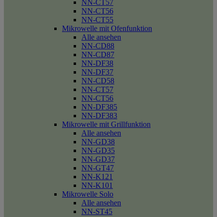
NN-CT57
NN-CT56
NN-CT55
Mikrowelle mit Ofenfunktion
Alle ansehen
NN-CD88
NN-CD87
NN-DF38
NN-DF37
NN-CD58
NN-CT57
NN-CT56
NN-DF385
NN-DF383
Mikrowelle mit Grillfunktion
Alle ansehen
NN-GD38
NN-GD35
NN-GD37
NN-GT47
NN-K121
NN-K101
Mikrowelle Solo
Alle ansehen
NN-ST45