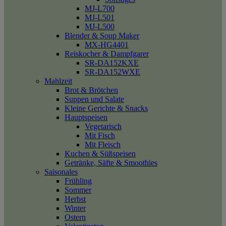
MJ-L700
MJ-L501
MJ-L500
Blender & Soup Maker
MX-HG4401
Reiskocher & Dampfgarer
SR-DA152KXE
SR-DA152WXE
Mahlzeit
Brot & Brötchen
Suppen und Salate
Kleine Gerichte & Snacks
Hauptspeisen
Vegetarisch
Mit Fisch
Mit Fleisch
Kuchen & Süßspeisen
Getränke, Säfte & Smoothies
Saisonales
Frühling
Sommer
Herbst
Winter
Ostern