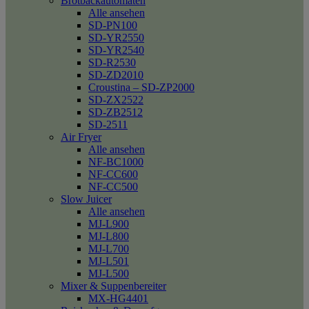
Brotbackautomaten
Alle ansehen
SD-PN100
SD-YR2550
SD-YR2540
SD-R2530
SD-ZD2010
Croustina – SD-ZP2000
SD-ZX2522
SD-ZB2512
SD-2511
Air Fryer
Alle ansehen
NF-BC1000
NF-CC600
NF-CC500
Slow Juicer
Alle ansehen
MJ-L900
MJ-L800
MJ-L700
MJ-L501
MJ-L500
Mixer & Suppenbereiter
MX-HG4401