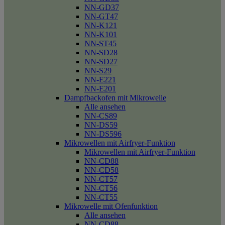
NN-GD37
NN-GT47
NN-K121
NN-K101
NN-ST45
NN-SD28
NN-SD27
NN-S29
NN-E221
NN-E201
Dampfbackofen mit Mikrowelle
Alle ansehen
NN-CS89
NN-DS59
NN-DS596
Mikrowellen mit Airfryer-Funktion
Mikrowellen mit Airfryer-Funktion
NN-CD88
NN-CD58
NN-CT57
NN-CT56
NN-CT55
Mikrowelle mit Ofenfunktion
Alle ansehen
NN-CD88