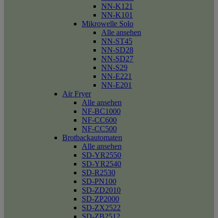
NN-K121
NN-K101
Mikrowelle Solo
Alle ansehen
NN-ST45
NN-SD28
NN-SD27
NN-S29
NN-E221
NN-E201
Air Fryer
Alle ansehen
NF-BC1000
NF-CC600
NF-CC500
Brotbackautomaten
Alle ansehen
SD-YR2550
SD-YR2540
SD-R2530
SD-PN100
SD-ZD2010
SD-ZP2000
SD-ZX2522
SD-ZB2512