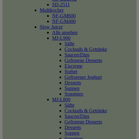
SD-2511
Multikocher
NF-GM600
NF-GM400
Slow Juicer
Alle ansehen
MJ-L900
Säfte
Cocktails & Getränke
Saucen/Dips
Gefrorene Desserts
Eiscreme
Sorbet
Gefrorener Joghurt
Desserts
Suppen
Sonstiges
MJ-L800
Säfte
Cocktails & Getränke
Saucen/Dips
Gefrorene Desserts
Desserts
Suppen
Sonstiges