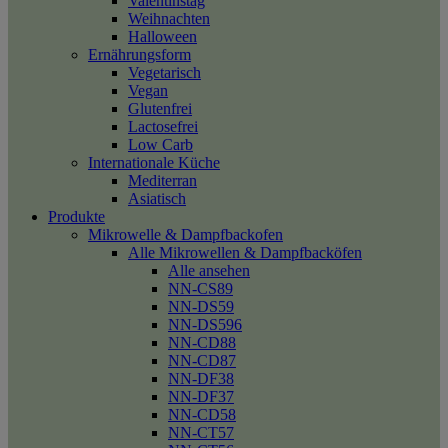
Valentinstag
Weihnachten
Halloween
Ernährungsform
Vegetarisch
Vegan
Glutenfrei
Lactosefrei
Low Carb
Internationale Küche
Mediterran
Asiatisch
Produkte
Mikrowelle & Dampfbackofen
Alle Mikrowellen & Dampfbacköfen
Alle ansehen
NN-CS89
NN-DS59
NN-DS596
NN-CD88
NN-CD87
NN-DF38
NN-DF37
NN-CD58
NN-CT57