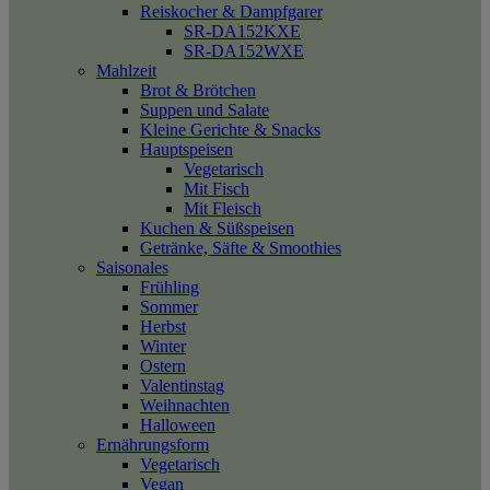
Reiskocher & Dampfgarer
SR-DA152KXE
SR-DA152WXE
Mahlzeit
Brot & Brötchen
Suppen und Salate
Kleine Gerichte & Snacks
Hauptspeisen
Vegetarisch
Mit Fisch
Mit Fleisch
Kuchen & Süßspeisen
Getränke, Säfte & Smoothies
Saisonales
Frühling
Sommer
Herbst
Winter
Ostern
Valentinstag
Weihnachten
Halloween
Ernährungsform
Vegetarisch
Vegan