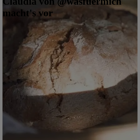
Claudia von @wasfuermich
macht's vor