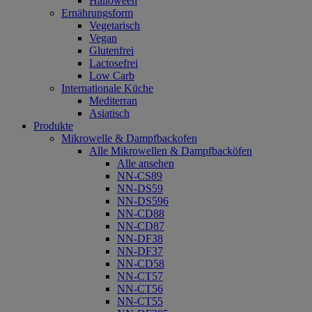
Halloween
Ernährungsform
Vegetarisch
Vegan
Glutenfrei
Lactosefrei
Low Carb
Internationale Küche
Mediterran
Asiatisch
Produkte
Mikrowelle & Dampfbackofen
Alle Mikrowellen & Dampfbacköfen
Alle ansehen
NN-CS89
NN-DS59
NN-DS596
NN-CD88
NN-CD87
NN-DF38
NN-DF37
NN-CD58
NN-CT57
NN-CT56
NN-CT55