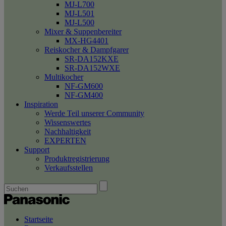
MJ-L700
MJ-L501
MJ-L500
Mixer & Suppenbereiter
MX-HG4401
Reiskocher & Dampfgarer
SR-DA152KXE
SR-DA152WXE
Multikocher
NF-GM600
NF-GM400
Inspiration
Werde Teil unserer Community
Wissenswertes
Nachhaltigkeit
EXPERTEN
Support
Produktregistrierung
Verkaufsstellen
Startseite