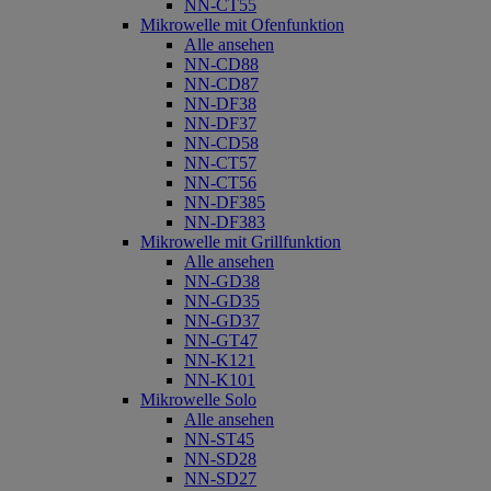
NN-CT55
Mikrowelle mit Ofenfunktion
Alle ansehen
NN-CD88
NN-CD87
NN-DF38
NN-DF37
NN-CD58
NN-CT57
NN-CT56
NN-DF385
NN-DF383
Mikrowelle mit Grillfunktion
Alle ansehen
NN-GD38
NN-GD35
NN-GD37
NN-GT47
NN-K121
NN-K101
Mikrowelle Solo
Alle ansehen
NN-ST45
NN-SD28
NN-SD27