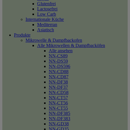
Glutenfrei
Lactosefrei
Low Carb
Internationale Küche
Mediterran
Asiatisch
Produkte
Mikrowelle & Dampfbackofen
Alle Mikrowellen & Dampfbacköfen
Alle ansehen
NN-CS89
NN-DS59
NN-DS596
NN-CD88
NN-CD87
NN-DF38
NN-DF37
NN-CD58
NN-CT57
NN-CT56
NN-CT55
NN-DF385
NN-DF383
NN-GD38
NN-GD35