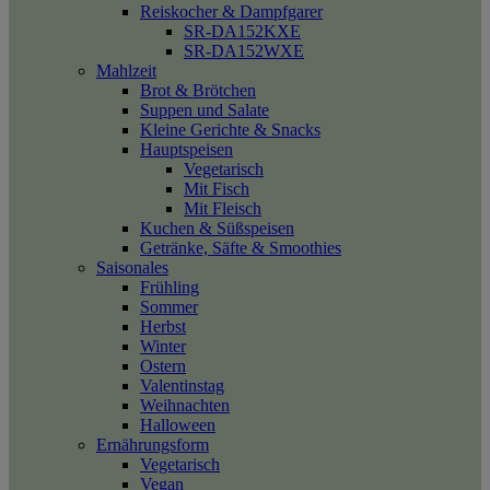
Reiskocher & Dampfgarer
SR-DA152KXE
SR-DA152WXE
Mahlzeit
Brot & Brötchen
Suppen und Salate
Kleine Gerichte & Snacks
Hauptspeisen
Vegetarisch
Mit Fisch
Mit Fleisch
Kuchen & Süßspeisen
Getränke, Säfte & Smoothies
Saisonales
Frühling
Sommer
Herbst
Winter
Ostern
Valentinstag
Weihnachten
Halloween
Ernährungsform
Vegetarisch
Vegan