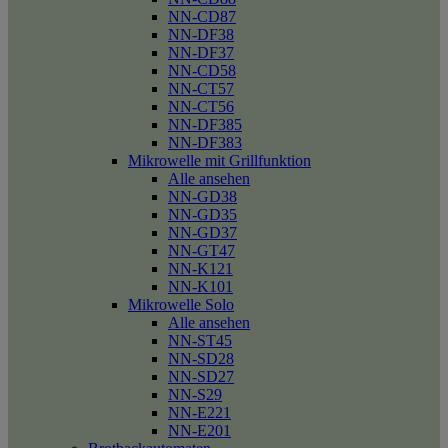
NN-CD87
NN-DF38
NN-DF37
NN-CD58
NN-CT57
NN-CT56
NN-DF385
NN-DF383
Mikrowelle mit Grillfunktion
Alle ansehen
NN-GD38
NN-GD35
NN-GD37
NN-GT47
NN-K121
NN-K101
Mikrowelle Solo
Alle ansehen
NN-ST45
NN-SD28
NN-SD27
NN-S29
NN-E221
NN-E201