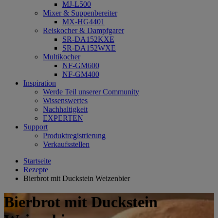
MJ-L500
Mixer & Suppenbereiter
MX-HG4401
Reiskocher & Dampfgarer
SR-DA152KXE
SR-DA152WXE
Multikocher
NF-GM600
NF-GM400
Inspiration
Werde Teil unserer Community
Wissenswertes
Nachhaltigkeit
EXPERTEN
Support
Produktregistrierung
Verkaufsstellen
Startseite
Rezepte
Bierbrot mit Duckstein Weizenbier
Bierbrot mit Duckstein