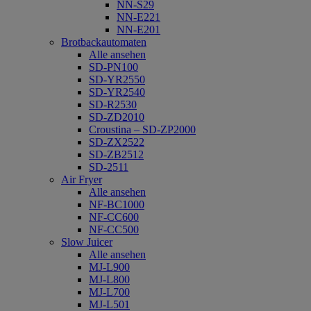
NN-S29
NN-E221
NN-E201
Brotbackautomaten
Alle ansehen
SD-PN100
SD-YR2550
SD-YR2540
SD-R2530
SD-ZD2010
Croustina – SD-ZP2000
SD-ZX2522
SD-ZB2512
SD-2511
Air Fryer
Alle ansehen
NF-BC1000
NF-CC600
NF-CC500
Slow Juicer
Alle ansehen
MJ-L900
MJ-L800
MJ-L700
MJ-L501