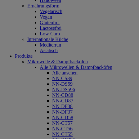
Halloween
Ernährungsform
Vegetarisch
Vegan
Glutenfrei
Lactosefrei
Low Carb
Internationale Küche
Mediterran
Asiatisch
Produkte
Mikrowelle & Dampfbackofen
Alle Mikrowellen & Dampfbacköfen
Alle ansehen
NN-CS89
NN-DS59
NN-DS596
NN-CD88
NN-CD87
NN-DF38
NN-DF37
NN-CD58
NN-CT57
NN-CT56
NN-CT55