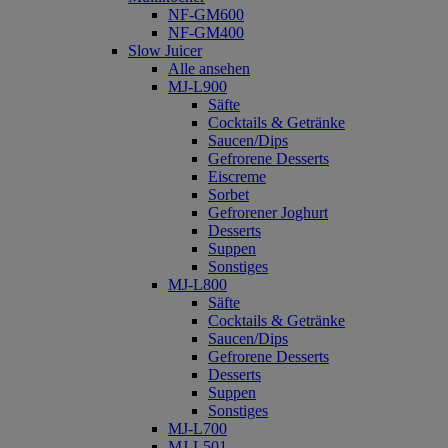
NF-GM600
NF-GM400
Slow Juicer
Alle ansehen
MJ-L900
Säfte
Cocktails & Getränke
Saucen/Dips
Gefrorene Desserts
Eiscreme
Sorbet
Gefrorener Joghurt
Desserts
Suppen
Sonstiges
MJ-L800
Säfte
Cocktails & Getränke
Saucen/Dips
Gefrorene Desserts
Desserts
Suppen
Sonstiges
MJ-L700
MJ-L501