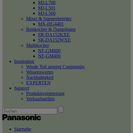
MJ-L700
MJ-L501
MJ-L500
Mixer & Suppenbereiter
MX-HG4401
Reiskocher & Dampfgarer
SR-DA152KXE
SR-DA152WXE
Multikocher
NF-GM600
NF-GM400
Inspiration
Werde Teil unserer Community
Wissenswertes
Nachhaltigkeit
EXPERTEN
Support
Produktregistrierung
Verkaufsstellen
Startseite