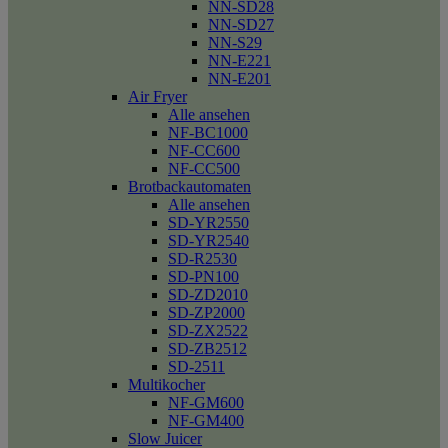
NN-SD28
NN-SD27
NN-S29
NN-E221
NN-E201
Air Fryer
Alle ansehen
NF-BC1000
NF-CC600
NF-CC500
Brotbackautomaten
Alle ansehen
SD-YR2550
SD-YR2540
SD-R2530
SD-PN100
SD-ZD2010
SD-ZP2000
SD-ZX2522
SD-ZB2512
SD-2511
Multikocher
NF-GM600
NF-GM400
Slow Juicer