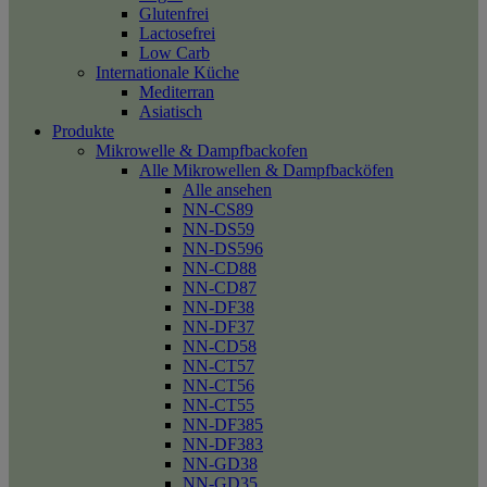
Glutenfrei
Lactosefrei
Low Carb
Internationale Küche
Mediterran
Asiatisch
Produkte
Mikrowelle & Dampfbackofen
Alle Mikrowellen & Dampfbacköfen
Alle ansehen
NN-CS89
NN-DS59
NN-DS596
NN-CD88
NN-CD87
NN-DF38
NN-DF37
NN-CD58
NN-CT57
NN-CT56
NN-CT55
NN-DF385
NN-DF383
NN-GD38
NN-GD35