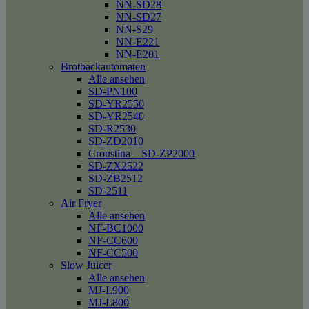
NN-SD28
NN-SD27
NN-S29
NN-E221
NN-E201
Brotbackautomaten
Alle ansehen
SD-PN100
SD-YR2550
SD-YR2540
SD-R2530
SD-ZD2010
Croustina – SD-ZP2000
SD-ZX2522
SD-ZB2512
SD-2511
Air Fryer
Alle ansehen
NF-BC1000
NF-CC600
NF-CC500
Slow Juicer
Alle ansehen
MJ-L900
MJ-L800