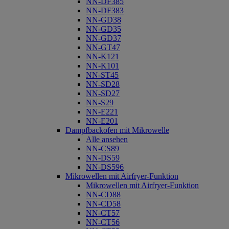
NN-DF385
NN-DF383
NN-GD38
NN-GD35
NN-GD37
NN-GT47
NN-K121
NN-K101
NN-ST45
NN-SD28
NN-SD27
NN-S29
NN-E221
NN-E201
Dampfbackofen mit Mikrowelle
Alle ansehen
NN-CS89
NN-DS59
NN-DS596
Mikrowellen mit Airfryer-Funktion
Mikrowellen mit Airfryer-Funktion
NN-CD88
NN-CD58
NN-CT57
NN-CT56