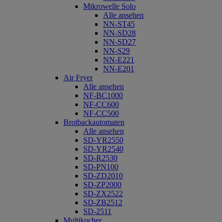
Mikrowelle Solo
Alle ansehen
NN-ST45
NN-SD28
NN-SD27
NN-S29
NN-E221
NN-E201
Air Fryer
Alle ansehen
NF-BC1000
NF-CC600
NF-CC500
Brotbackautomaten
Alle ansehen
SD-YR2550
SD-YR2540
SD-R2530
SD-PN100
SD-ZD2010
SD-ZP2000
SD-ZX2522
SD-ZB2512
SD-2511
Multikocher