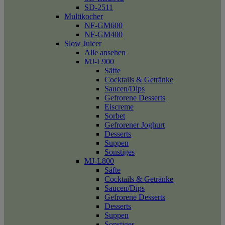
SD-2511
Multikocher
NF-GM600
NF-GM400
Slow Juicer
Alle ansehen
MJ-L900
Säfte
Cocktails & Getränke
Saucen/Dips
Gefrorene Desserts
Eiscreme
Sorbet
Gefrorener Joghurt
Desserts
Suppen
Sonstiges
MJ-L800
Säfte
Cocktails & Getränke
Saucen/Dips
Gefrorene Desserts
Desserts
Suppen
Sonstiges