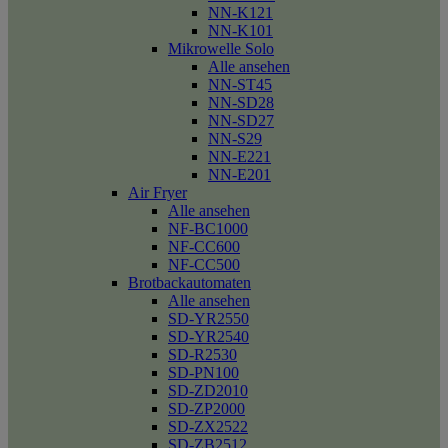
NN-K121
NN-K101
Mikrowelle Solo
Alle ansehen
NN-ST45
NN-SD28
NN-SD27
NN-S29
NN-E221
NN-E201
Air Fryer
Alle ansehen
NF-BC1000
NF-CC600
NF-CC500
Brotbackautomaten
Alle ansehen
SD-YR2550
SD-YR2540
SD-R2530
SD-PN100
SD-ZD2010
SD-ZP2000
SD-ZX2522
SD-ZB2512