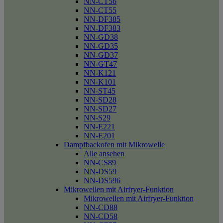
NN-CT56
NN-CT55
NN-DF385
NN-DF383
NN-GD38
NN-GD35
NN-GD37
NN-GT47
NN-K121
NN-K101
NN-ST45
NN-SD28
NN-SD27
NN-S29
NN-E221
NN-E201
Dampfbackofen mit Mikrowelle
Alle ansehen
NN-CS89
NN-DS59
NN-DS596
Mikrowellen mit Airfryer-Funktion
Mikrowellen mit Airfryer-Funktion
NN-CD88
NN-CD58