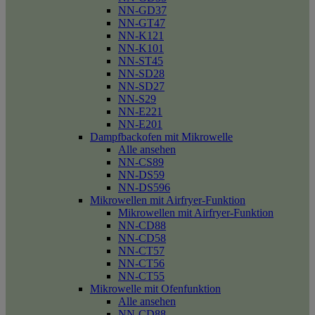
NN-GD37
NN-GT47
NN-K121
NN-K101
NN-ST45
NN-SD28
NN-SD27
NN-S29
NN-E221
NN-E201
Dampfbackofen mit Mikrowelle
Alle ansehen
NN-CS89
NN-DS59
NN-DS596
Mikrowellen mit Airfryer-Funktion
Mikrowellen mit Airfryer-Funktion
NN-CD88
NN-CD58
NN-CT57
NN-CT56
NN-CT55
Mikrowelle mit Ofenfunktion
Alle ansehen
NN-CD88