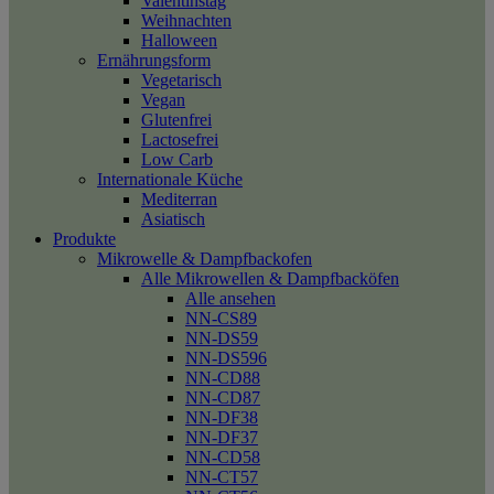
Valentinstag
Weihnachten
Halloween
Ernährungsform
Vegetarisch
Vegan
Glutenfrei
Lactosefrei
Low Carb
Internationale Küche
Mediterran
Asiatisch
Produkte
Mikrowelle & Dampfbackofen
Alle Mikrowellen & Dampfbacköfen
Alle ansehen
NN-CS89
NN-DS59
NN-DS596
NN-CD88
NN-CD87
NN-DF38
NN-DF37
NN-CD58
NN-CT57