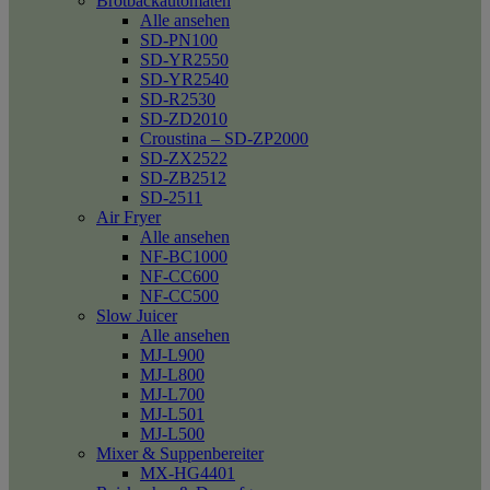
Brotbackautomaten
Alle ansehen
SD-PN100
SD-YR2550
SD-YR2540
SD-R2530
SD-ZD2010
Croustina – SD-ZP2000
SD-ZX2522
SD-ZB2512
SD-2511
Air Fryer
Alle ansehen
NF-BC1000
NF-CC600
NF-CC500
Slow Juicer
Alle ansehen
MJ-L900
MJ-L800
MJ-L700
MJ-L501
MJ-L500
Mixer & Suppenbereiter
MX-HG4401