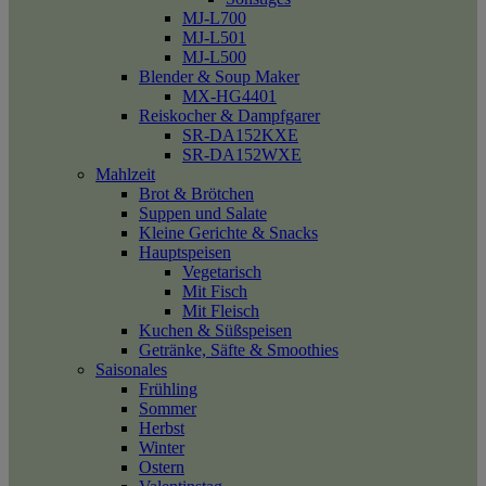
MJ-L700
MJ-L501
MJ-L500
Blender & Soup Maker
MX-HG4401
Reiskocher & Dampfgarer
SR-DA152KXE
SR-DA152WXE
Mahlzeit
Brot & Brötchen
Suppen und Salate
Kleine Gerichte & Snacks
Hauptspeisen
Vegetarisch
Mit Fisch
Mit Fleisch
Kuchen & Süßspeisen
Getränke, Säfte & Smoothies
Saisonales
Frühling
Sommer
Herbst
Winter
Ostern