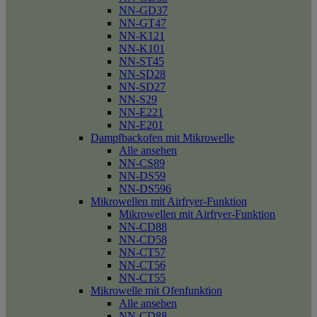
NN-GD37
NN-GT47
NN-K121
NN-K101
NN-ST45
NN-SD28
NN-SD27
NN-S29
NN-E221
NN-E201
Dampfbackofen mit Mikrowelle
Alle ansehen
NN-CS89
NN-DS59
NN-DS596
Mikrowellen mit Airfryer-Funktion
Mikrowellen mit Airfryer-Funktion
NN-CD88
NN-CD58
NN-CT57
NN-CT56
NN-CT55
Mikrowelle mit Ofenfunktion
Alle ansehen
NN-CD88