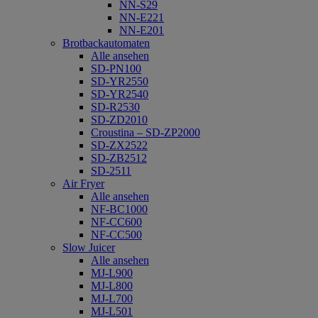
NN-S29
NN-E221
NN-E201
Brotbackautomaten
Alle ansehen
SD-PN100
SD-YR2550
SD-YR2540
SD-R2530
SD-ZD2010
Croustina – SD-ZP2000
SD-ZX2522
SD-ZB2512
SD-2511
Air Fryer
Alle ansehen
NF-BC1000
NF-CC600
NF-CC500
Slow Juicer
Alle ansehen
MJ-L900
MJ-L800
MJ-L700
MJ-L501