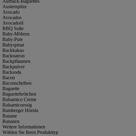
Aufback-Baguettes
Austernpilze
Avocado
Avocados
Avocadoöl
BBQ Soße
Baby-Möhren
Baby-Pute
Babyspinat
Backkakao
Backnatron
Backpflaumen
Backpulver
Backsoda
Bacon
Baconscheiben
Baguette
Baguettebrötchen
Balsamico Creme
Balsamicoessig
Bamberger Hörnla
Banane
Bananen
Weitere Informationen
Wählen Sie Ihren Produkttyp