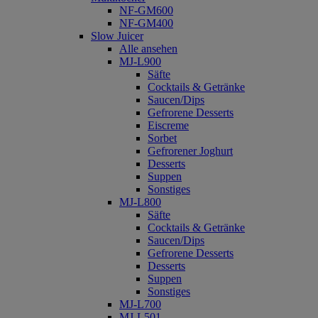
NF-GM600
NF-GM400
Slow Juicer
Alle ansehen
MJ-L900
Säfte
Cocktails & Getränke
Saucen/Dips
Gefrorene Desserts
Eiscreme
Sorbet
Gefrorener Joghurt
Desserts
Suppen
Sonstiges
MJ-L800
Säfte
Cocktails & Getränke
Saucen/Dips
Gefrorene Desserts
Desserts
Suppen
Sonstiges
MJ-L700
MJ-L501