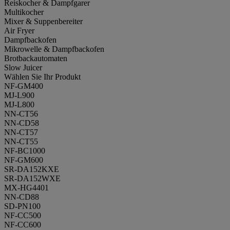
Reiskocher & Dampfgarer
Multikocher
Mixer & Suppenbereiter
Air Fryer
Dampfbackofen
Mikrowelle & Dampfbackofen
Brotbackautomaten
Slow Juicer
Wählen Sie Ihr Produkt
NF-GM400
MJ-L900
MJ-L800
NN-CT56
NN-CD58
NN-CT57
NN-CT55
NF-BC1000
NF-GM600
SR-DA152KXE
SR-DA152WXE
MX-HG4401
NN-CD88
SD-PN100
NF-CC500
NF-CC600