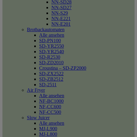
NN-SD28
NN-SD27
NN-S29
NN-E221
NN-E201
Brotbackautomaten
Alle ansehen
SD-PN100
SD-YR2550
SD-YR2540
SD-R2530
SD-ZD2010
Croustina – SD-ZP2000
SD-ZX2522
SD-ZB2512
SD-2511
Air Fryer
Alle ansehen
NF-BC1000
NF-CC600
NF-CC500
Slow Juicer
Alle ansehen
MJ-L900
MJ-L800