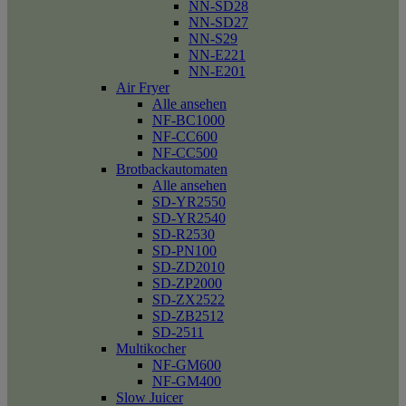
NN-SD28
NN-SD27
NN-S29
NN-E221
NN-E201
Air Fryer
Alle ansehen
NF-BC1000
NF-CC600
NF-CC500
Brotbackautomaten
Alle ansehen
SD-YR2550
SD-YR2540
SD-R2530
SD-PN100
SD-ZD2010
SD-ZP2000
SD-ZX2522
SD-ZB2512
SD-2511
Multikocher
NF-GM600
NF-GM400
Slow Juicer