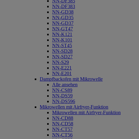
NN-DF385
NN-DF383
NN-GD38
NN-GD35
NN-GD37
NN-GT47
NN-K121
NN-K101
NN-ST45
NN-SD28
NN-SD27
NN-S29
NN-E221
NN-E201
Dampfbackofen mit Mikrowelle
Alle ansehen
NN-CS89
NN-DS59
NN-DS596
Mikrowellen mit Airfryer-Funktion
Mikrowellen mit Airfryer-Funktion
NN-CD88
NN-CD58
NN-CT57
NN-CT56