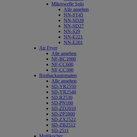
Mikrowelle Solo
Alle ansehen
NN-ST45
NN-SD28
NN-SD27
NN-S29
NN-E221
NN-E201
Air Fryer
Alle ansehen
NF-BC1000
NF-CC600
NF-CC500
Brotbackautomaten
Alle ansehen
SD-YR2550
SD-YR2540
SD-R2530
SD-PN100
SD-ZD2010
SD-ZP2000
SD-ZX2522
SD-ZB2512
SD-2511
Multikocher