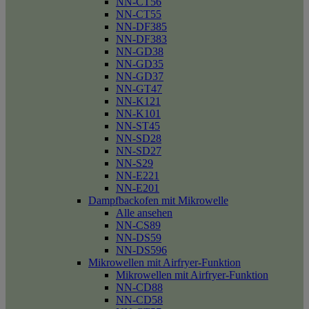
NN-CT56
NN-CT55
NN-DF385
NN-DF383
NN-GD38
NN-GD35
NN-GD37
NN-GT47
NN-K121
NN-K101
NN-ST45
NN-SD28
NN-SD27
NN-S29
NN-E221
NN-E201
Dampfbackofen mit Mikrowelle
Alle ansehen
NN-CS89
NN-DS59
NN-DS596
Mikrowellen mit Airfryer-Funktion
Mikrowellen mit Airfryer-Funktion
NN-CD88
NN-CD58