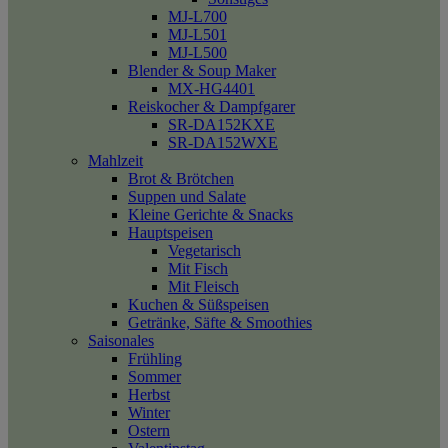
MJ-L700
MJ-L501
MJ-L500
Blender & Soup Maker
MX-HG4401
Reiskocher & Dampfgarer
SR-DA152KXE
SR-DA152WXE
Mahlzeit
Brot & Brötchen
Suppen und Salate
Kleine Gerichte & Snacks
Hauptspeisen
Vegetarisch
Mit Fisch
Mit Fleisch
Kuchen & Süßspeisen
Getränke, Säfte & Smoothies
Saisonales
Frühling
Sommer
Herbst
Winter
Ostern