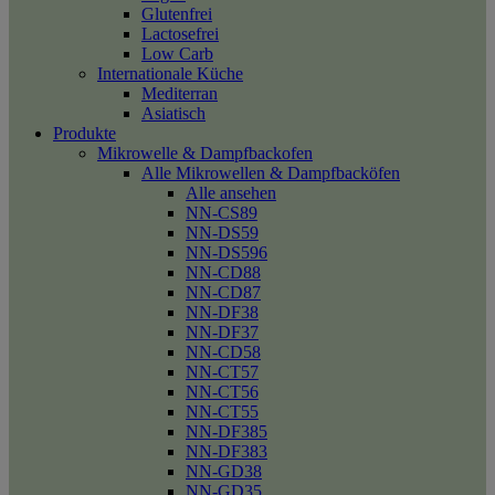
Glutenfrei
Lactosefrei
Low Carb
Internationale Küche
Mediterran
Asiatisch
Produkte
Mikrowelle & Dampfbackofen
Alle Mikrowellen & Dampfbacköfen
Alle ansehen
NN-CS89
NN-DS59
NN-DS596
NN-CD88
NN-CD87
NN-DF38
NN-DF37
NN-CD58
NN-CT57
NN-CT56
NN-CT55
NN-DF385
NN-DF383
NN-GD38
NN-GD35