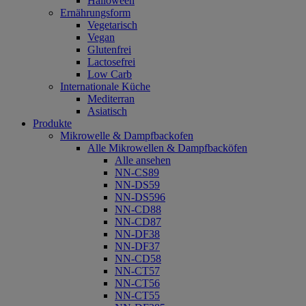
Halloween
Ernährungsform
Vegetarisch
Vegan
Glutenfrei
Lactosefrei
Low Carb
Internationale Küche
Mediterran
Asiatisch
Produkte
Mikrowelle & Dampfbackofen
Alle Mikrowellen & Dampfbacköfen
Alle ansehen
NN-CS89
NN-DS59
NN-DS596
NN-CD88
NN-CD87
NN-DF38
NN-DF37
NN-CD58
NN-CT57
NN-CT56
NN-CT55