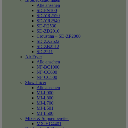
Brotbackautomaten
Alle ansehen
SD-PN100
SD-YR2550
SD-YR2540
SD-R2530
SD-ZD2010
Croustina – SD-ZP2000
SD-ZX2522
SD-ZB2512
SD-2511
Air Fryer
Alle ansehen
NF-BC1000
NF-CC600
NF-CC500
Slow Juicer
Alle ansehen
MJ-L900
MJ-L800
MJ-L700
MJ-L501
MJ-L500
Mixer & Suppenbereiter
MX-HG4401