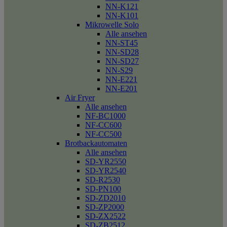
NN-K121
NN-K101
Mikrowelle Solo
Alle ansehen
NN-ST45
NN-SD28
NN-SD27
NN-S29
NN-E221
NN-E201
Air Fryer
Alle ansehen
NF-BC1000
NF-CC600
NF-CC500
Brotbackautomaten
Alle ansehen
SD-YR2550
SD-YR2540
SD-R2530
SD-PN100
SD-ZD2010
SD-ZP2000
SD-ZX2522
SD-ZB2512