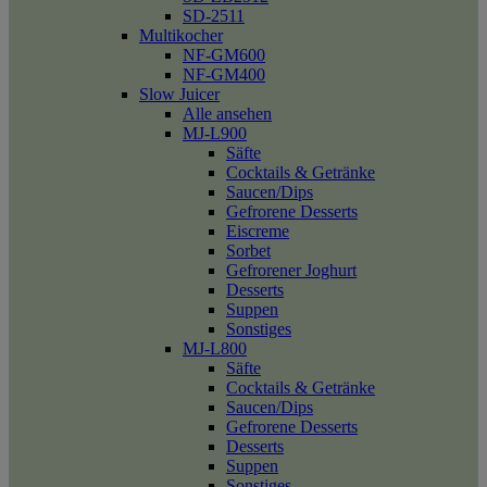
SD-2511
Multikocher
NF-GM600
NF-GM400
Slow Juicer
Alle ansehen
MJ-L900
Säfte
Cocktails & Getränke
Saucen/Dips
Gefrorene Desserts
Eiscreme
Sorbet
Gefrorener Joghurt
Desserts
Suppen
Sonstiges
MJ-L800
Säfte
Cocktails & Getränke
Saucen/Dips
Gefrorene Desserts
Desserts
Suppen
Sonstiges