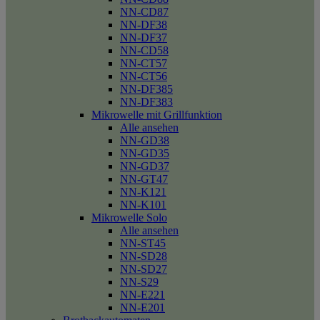
NN-CD87
NN-DF38
NN-DF37
NN-CD58
NN-CT57
NN-CT56
NN-DF385
NN-DF383
Mikrowelle mit Grillfunktion
Alle ansehen
NN-GD38
NN-GD35
NN-GD37
NN-GT47
NN-K121
NN-K101
Mikrowelle Solo
Alle ansehen
NN-ST45
NN-SD28
NN-SD27
NN-S29
NN-E221
NN-E201