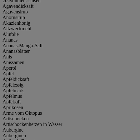
20-Minuten-Linsen
Agavendicksaft
Agavensirup
Ahornsirup
Akazienhonig
Allzweckmehl
Alufolie
Ananas
Ananas-Mango-Saft
Ananasblätter
Anis
Anissamen
Aperol
Apfel
Apfeldicksaft
Apfelessig
Apfelmark
Apfelmus
Apfelsaft
Aprikosen
Arme vom Oktopus
Artischocken
Artischockenherzen in Wasser
Aubergine
Auberginen