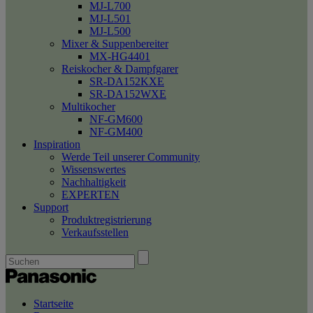
MJ-L700
MJ-L501
MJ-L500
Mixer & Suppenbereiter
MX-HG4401
Reiskocher & Dampfgarer
SR-DA152KXE
SR-DA152WXE
Multikocher
NF-GM600
NF-GM400
Inspiration
Werde Teil unserer Community
Wissenswertes
Nachhaltigkeit
EXPERTEN
Support
Produktregistrierung
Verkaufsstellen
Startseite