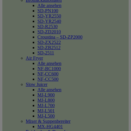
Brotbackautomaten
Alle ansehen
SD-PN100
SD-YR2550
SD-YR2540
SD-R2530
SD-ZD2010
Croustina – SD-ZP2000
SD-ZX2522
SD-ZB2512
SD-2511
Air Fryer
Alle ansehen
NF-BC1000
NF-CC600
NF-CC500
Slow Juicer
Alle ansehen
MJ-L900
MJ-L800
MJ-L700
MJ-L501
MJ-L500
Mixer & Suppenbereiter
MX-HG4401