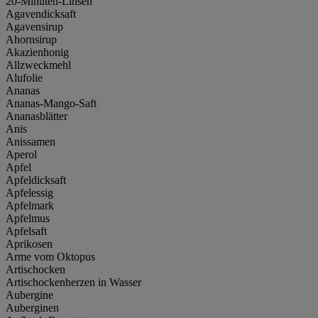
20-Minuten-Linsen
Agavendicksaft
Agavensirup
Ahornsirup
Akazienhonig
Allzweckmehl
Alufolie
Ananas
Ananas-Mango-Saft
Ananasblätter
Anis
Anissamen
Aperol
Apfel
Apfeldicksaft
Apfelessig
Apfelmark
Apfelmus
Apfelsaft
Aprikosen
Arme vom Oktopus
Artischocken
Artischockenherzen in Wasser
Aubergine
Auberginen