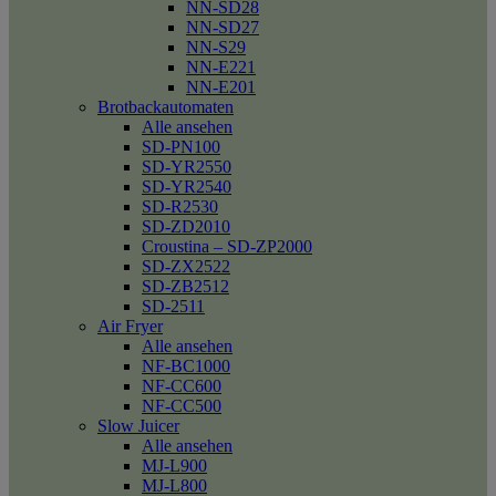
NN-SD28
NN-SD27
NN-S29
NN-E221
NN-E201
Brotbackautomaten
Alle ansehen
SD-PN100
SD-YR2550
SD-YR2540
SD-R2530
SD-ZD2010
Croustina – SD-ZP2000
SD-ZX2522
SD-ZB2512
SD-2511
Air Fryer
Alle ansehen
NF-BC1000
NF-CC600
NF-CC500
Slow Juicer
Alle ansehen
MJ-L900
MJ-L800