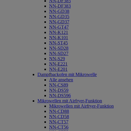
NN-DF385
NN-DF383
NN-GD38
NN-GD35
NN-GD37
NN-GT47
NN-K121
NN-K101
NN-ST45
NN-SD28
NN-SD27
NN-S29
NN-E221
NN-E201
Dampfbackofen mit Mikrowelle
Alle ansehen
NN-CS89
NN-DS59
NN-DS596
Mikrowellen mit Airfryer-Funktion
Mikrowellen mit Airfryer-Funktion
NN-CD88
NN-CD58
NN-CT57
NN-CT56