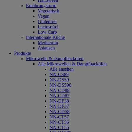
Halloween
Ernährungsform
Vegetarisch
Vegan
Glutenfrei
Lactosefrei
Low Carb
Internationale Küche
Mediterran
Asiatisch
Produkte
Mikrowelle & Dampfbackofen
Alle Mikrowellen & Dampfbacköfen
Alle ansehen
NN-CS89
NN-DS59
NN-DS596
NN-CD88
NN-CD87
NN-DF38
NN-DF37
NN-CD58
NN-CT57
NN-CT56
NN-CT55