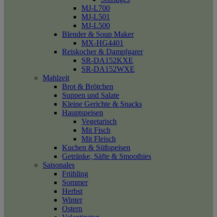
MJ-L700
MJ-L501
MJ-L500
Blender & Soup Maker
MX-HG4401
Reiskocher & Dampfgarer
SR-DA152KXE
SR-DA152WXE
Mahlzeit
Brot & Brötchen
Suppen und Salate
Kleine Gerichte & Snacks
Hauptspeisen
Vegetarisch
Mit Fisch
Mit Fleisch
Kuchen & Süßspeisen
Getränke, Säfte & Smoothies
Saisonales
Frühling
Sommer
Herbst
Winter
Ostern