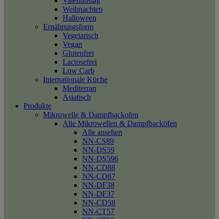
Valentinstag
Weihnachten
Halloween
Ernährungsform
Vegetarisch
Vegan
Glutenfrei
Lactosefrei
Low Carb
Internationale Küche
Mediterran
Asiatisch
Produkte
Mikrowelle & Dampfbackofen
Alle Mikrowellen & Dampfbacköfen
Alle ansehen
NN-CS89
NN-DS59
NN-DS596
NN-CD88
NN-CD87
NN-DF38
NN-DF37
NN-CD58
NN-CT57