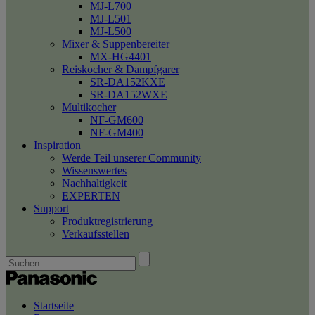
MJ-L700
MJ-L501
MJ-L500
Mixer & Suppenbereiter
MX-HG4401
Reiskocher & Dampfgarer
SR-DA152KXE
SR-DA152WXE
Multikocher
NF-GM600
NF-GM400
Inspiration
Werde Teil unserer Community
Wissenswertes
Nachhaltigkeit
EXPERTEN
Support
Produktregistrierung
Verkaufsstellen
Startseite