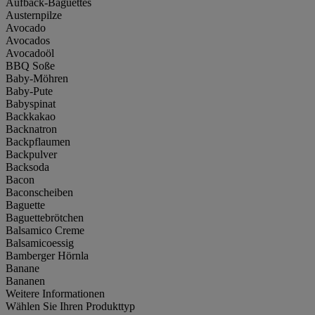
Aufback-Baguettes
Austernpilze
Avocado
Avocados
Avocadoöl
BBQ Soße
Baby-Möhren
Baby-Pute
Babyspinat
Backkakao
Backnatron
Backpflaumen
Backpulver
Backsoda
Bacon
Baconscheiben
Baguette
Baguettebrötchen
Balsamico Creme
Balsamicoessig
Bamberger Hörnla
Banane
Bananen
Weitere Informationen
Wählen Sie Ihren Produkttyp