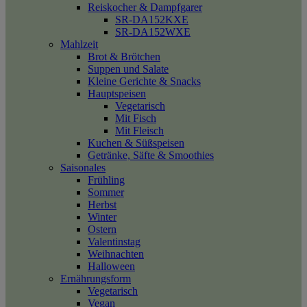
Reiskocher & Dampfgarer
SR-DA152KXE
SR-DA152WXE
Mahlzeit
Brot & Brötchen
Suppen und Salate
Kleine Gerichte & Snacks
Hauptspeisen
Vegetarisch
Mit Fisch
Mit Fleisch
Kuchen & Süßspeisen
Getränke, Säfte & Smoothies
Saisonales
Frühling
Sommer
Herbst
Winter
Ostern
Valentinstag
Weihnachten
Halloween
Ernährungsform
Vegetarisch
Vegan