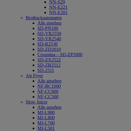
NN-S29
NN-E221
NN-E201
Brotbackautomaten
Alle ansehen
SD-PN100
SD-YR2550
SD-YR2540
SD-R2530
SD-ZD2010
Croustina – SD-ZP2000
SD-ZX2522
SD-ZB2512
SD-2511
Air Fryer
Alle ansehen
NF-BC1000
NF-CC600
NF-CC500
Slow Juicer
Alle ansehen
MJ-L900
MJ-L800
MJ-L700
MJ-L501