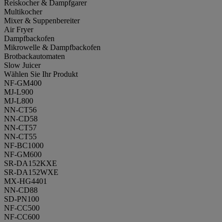
Reiskocher & Dampfgarer
Multikocher
Mixer & Suppenbereiter
Air Fryer
Dampfbackofen
Mikrowelle & Dampfbackofen
Brotbackautomaten
Slow Juicer
Wählen Sie Ihr Produkt
NF-GM400
MJ-L900
MJ-L800
NN-CT56
NN-CD58
NN-CT57
NN-CT55
NF-BC1000
NF-GM600
SR-DA152KXE
SR-DA152WXE
MX-HG4401
NN-CD88
SD-PN100
NF-CC500
NF-CC600