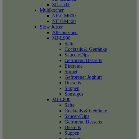
SD-2511
Multikocher
NF-GM600
NF-GM400
Slow Juicer
Alle ansehen
MJ-L900
Säfte
Cocktails & Getränke
Saucen/Dips
Gefrorene Desserts
Eiscreme
Sorbet
Gefrorener Joghurt
Desserts
Suppen
Sonstiges
MJ-L800
Säfte
Cocktails & Getränke
Saucen/Dips
Gefrorene Desserts
Desserts
Suppen
Sonstiges