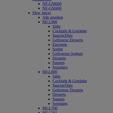
NF-GM600
NF-GM400
Slow Juicer
Alle ansehen
MJ-L900
Säfte
Cocktails & Getränke
Saucen/Dips
Gefrorene Desserts
Eiscreme
Sorbet
Gefrorener Joghurt
Desserts
Suppen
Sonstiges
MJ-L800
Säfte
Cocktails & Getränke
Saucen/Dips
Gefrorene Desserts
Desserts
Suppen
Sonstiges
MJ-L700
MJ-L501