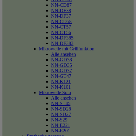
NN-CD87
NN-DF38
NN-DF37
NN-CD58
NN-CT57
NN-CT56
NN-DF385
NN-DF383
Mikrowelle mit Grillfunktion
Alle ansehen
NN-GD38
NN-GD35
NN-GD37
NN-GT47
NN-K121
NN-K101
Mikrowelle Solo
Alle ansehen
NN-ST45
NN-SD28
NN-SD27
NN-S29
NN-E221
NN-E201