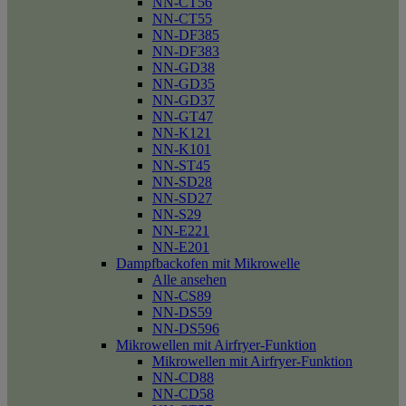
NN-CT56
NN-CT55
NN-DF385
NN-DF383
NN-GD38
NN-GD35
NN-GD37
NN-GT47
NN-K121
NN-K101
NN-ST45
NN-SD28
NN-SD27
NN-S29
NN-E221
NN-E201
Dampfbackofen mit Mikrowelle
Alle ansehen
NN-CS89
NN-DS59
NN-DS596
Mikrowellen mit Airfryer-Funktion
Mikrowellen mit Airfryer-Funktion
NN-CD88
NN-CD58