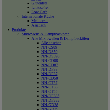
Glutenfrei
Lactosefrei
Low Carb
Internationale Küche
Mediterran
Asiatisch
Produkte
Mikrowelle & Dampfbackofen
Alle Mikrowellen & Dampfbacköfen
Alle ansehen
NN-CS89
NN-DS59
NN-DS596
NN-CD88
NN-CD87
NN-DF38
NN-DF37
NN-CD58
NN-CT57
NN-CT56
NN-CT55
NN-DF385
NN-DF383
NN-GD38
NN-GD35