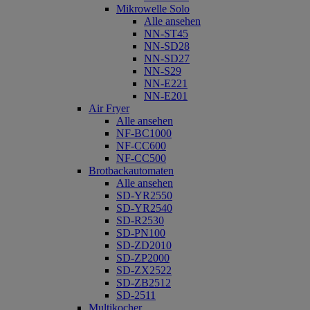
Mikrowelle Solo
Alle ansehen
NN-ST45
NN-SD28
NN-SD27
NN-S29
NN-E221
NN-E201
Air Fryer
Alle ansehen
NF-BC1000
NF-CC600
NF-CC500
Brotbackautomaten
Alle ansehen
SD-YR2550
SD-YR2540
SD-R2530
SD-PN100
SD-ZD2010
SD-ZP2000
SD-ZX2522
SD-ZB2512
SD-2511
Multikocher