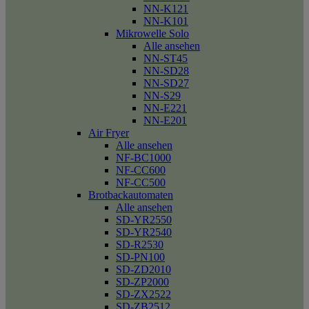
NN-K121
NN-K101
Mikrowelle Solo
Alle ansehen
NN-ST45
NN-SD28
NN-SD27
NN-S29
NN-E221
NN-E201
Air Fryer
Alle ansehen
NF-BC1000
NF-CC600
NF-CC500
Brotbackautomaten
Alle ansehen
SD-YR2550
SD-YR2540
SD-R2530
SD-PN100
SD-ZD2010
SD-ZP2000
SD-ZX2522
SD-ZB2512