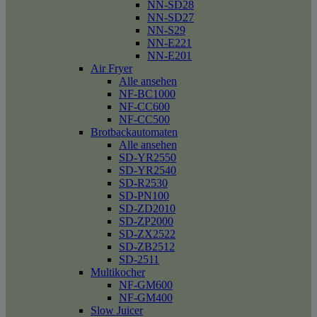
NN-SD28
NN-SD27
NN-S29
NN-E221
NN-E201
Air Fryer
Alle ansehen
NF-BC1000
NF-CC600
NF-CC500
Brotbackautomaten
Alle ansehen
SD-YR2550
SD-YR2540
SD-R2530
SD-PN100
SD-ZD2010
SD-ZP2000
SD-ZX2522
SD-ZB2512
SD-2511
Multikocher
NF-GM600
NF-GM400
Slow Juicer