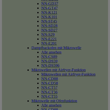
NN-GD37
NN-GT47
NN-K121
NN-K101
NN-ST45
NN-SD28
NN-SD27
NN-S29
NN-E221
NN-E201
Dampfbackofen mit Mikrowelle
Alle ansehen
NN-CS89
NN-DS59
NN-DS596
Mikrowellen mit Airfryer-Funktion
Mikrowellen mit Airfryer-Funktion
NN-CD88
NN-CD58
NN-CT57
NN-CT56
NN-CT55
Mikrowelle mit Ofenfunktion
Alle ansehen
NN-CD88