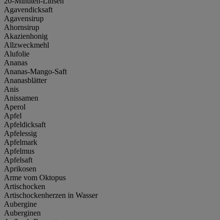
20-Minuten-Linsen
Agavendicksaft
Agavensirup
Ahornsirup
Akazienhonig
Allzweckmehl
Alufolie
Ananas
Ananas-Mango-Saft
Ananasblätter
Anis
Anissamen
Aperol
Apfel
Apfeldicksaft
Apfelessig
Apfelmark
Apfelmus
Apfelsaft
Aprikosen
Arme vom Oktopus
Artischocken
Artischockenherzen in Wasser
Aubergine
Auberginen