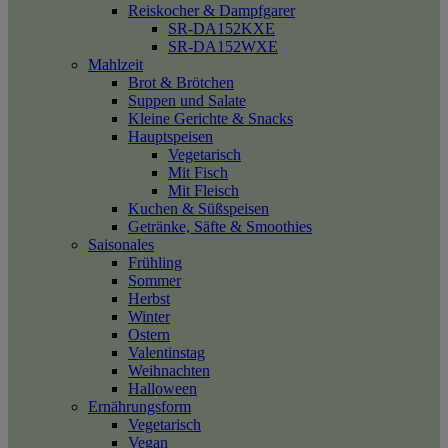
Reiskocher & Dampfgarer
SR-DA152KXE
SR-DA152WXE
Mahlzeit
Brot & Brötchen
Suppen und Salate
Kleine Gerichte & Snacks
Hauptspeisen
Vegetarisch
Mit Fisch
Mit Fleisch
Kuchen & Süßspeisen
Getränke, Säfte & Smoothies
Saisonales
Frühling
Sommer
Herbst
Winter
Ostern
Valentinstag
Weihnachten
Halloween
Ernährungsform
Vegetarisch
Vegan