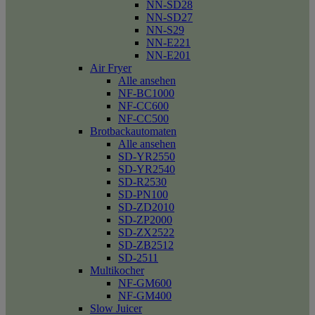
NN-SD28
NN-SD27
NN-S29
NN-E221
NN-E201
Air Fryer
Alle ansehen
NF-BC1000
NF-CC600
NF-CC500
Brotbackautomaten
Alle ansehen
SD-YR2550
SD-YR2540
SD-R2530
SD-PN100
SD-ZD2010
SD-ZP2000
SD-ZX2522
SD-ZB2512
SD-2511
Multikocher
NF-GM600
NF-GM400
Slow Juicer