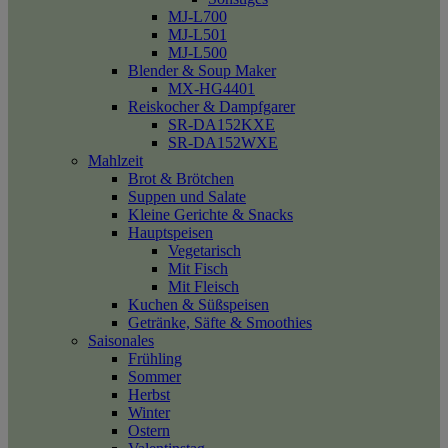
MJ-L700
MJ-L501
MJ-L500
Blender & Soup Maker
MX-HG4401
Reiskocher & Dampfgarer
SR-DA152KXE
SR-DA152WXE
Mahlzeit
Brot & Brötchen
Suppen und Salate
Kleine Gerichte & Snacks
Hauptspeisen
Vegetarisch
Mit Fisch
Mit Fleisch
Kuchen & Süßspeisen
Getränke, Säfte & Smoothies
Saisonales
Frühling
Sommer
Herbst
Winter
Ostern