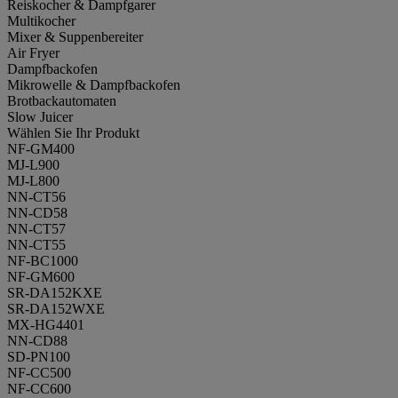
Reiskocher & Dampfgarer
Multikocher
Mixer & Suppenbereiter
Air Fryer
Dampfbackofen
Mikrowelle & Dampfbackofen
Brotbackautomaten
Slow Juicer
Wählen Sie Ihr Produkt
NF-GM400
MJ-L900
MJ-L800
NN-CT56
NN-CD58
NN-CT57
NN-CT55
NF-BC1000
NF-GM600
SR-DA152KXE
SR-DA152WXE
MX-HG4401
NN-CD88
SD-PN100
NF-CC500
NF-CC600