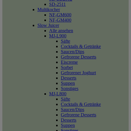
SD-2511
Multikocher
NF-GM600
NF-GM400
Slow Juicer
Alle ansehen
MJ-L900
Säfte
Cocktails & Getränke
Saucen/Dips
Gefrorene Desserts
Eiscreme
Sorbet
Gefrorener Joghurt
Desserts
Suppen
Sonstiges
MJ-L800
Säfte
Cocktails & Getränke
Saucen/Dips
Gefrorene Desserts
Desserts
Suppen
Sonstiges