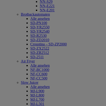
NN-S29
NN-E221
NN-E201
Brotbackautomaten
Alle ansehen
SD-PN100
SD-YR2550
SD-YR2540
SD-R2530
SD-ZD2010
Croustina – SD-ZP2000
SD-ZX2522
SD-ZB2512
SD-2511
Air Fryer
Alle ansehen
NF-BC1000
NF-CC600
NF-CC500
Slow Juicer
Alle ansehen
MJ-L900
MJ-L800
MJ-L700
MJ-L501