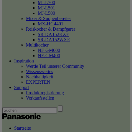
MJ-L700
MJ-L501
MJ-L500
Mixer & Suppenbereiter
MX-HG4401
Reiskocher & Dampfgarer
SR-DA152KXE
SR-DA152WXE
Multikocher
NF-GM600
NF-GM400
Inspiration
Werde Teil unserer Community
Wissenswertes
Nachhaltigkeit
EXPERTEN
Support
Produktregistrierung
Verkaufsstellen
Startseite