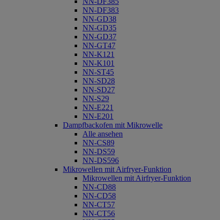
NN-DF385
NN-DF383
NN-GD38
NN-GD35
NN-GD37
NN-GT47
NN-K121
NN-K101
NN-ST45
NN-SD28
NN-SD27
NN-S29
NN-E221
NN-E201
Dampfbackofen mit Mikrowelle
Alle ansehen
NN-CS89
NN-DS59
NN-DS596
Mikrowellen mit Airfryer-Funktion
Mikrowellen mit Airfryer-Funktion
NN-CD88
NN-CD58
NN-CT57
NN-CT56