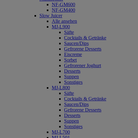
NF-GM600
NF-GM400
Slow Juicer
Alle ansehen
MJ-L900
Säfte
Cocktails & Getränke
Saucen/Dips
Gefrorene Desserts
Eiscreme
Sorbet
Gefrorener Joghurt
Desserts
Suppen
Sonstiges
MJ-L800
Säfte
Cocktails & Getränke
Saucen/Dips
Gefrorene Desserts
Desserts
Suppen
Sonstiges
MJ-L700
MJ-L501