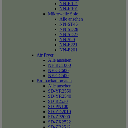
NN-K121
NN-K101
Mikrowelle Solo
Alle ansehen
NN-ST45
NN-SD28
NN-SD27
NN-S29
NN-E221
NN-E201
Air Fryer
Alle ansehen
NF-BC1000
NF-CC600
NF-CC500
Brotbackautomaten
Alle ansehen
SD-YR2550
SD-YR2540
SD-R2530
SD-PN100
SD-ZD2010
SD-ZP2000
SD-ZX2522
SD-ZB2512