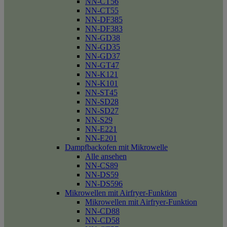
NN-CT56
NN-CT55
NN-DF385
NN-DF383
NN-GD38
NN-GD35
NN-GD37
NN-GT47
NN-K121
NN-K101
NN-ST45
NN-SD28
NN-SD27
NN-S29
NN-E221
NN-E201
Dampfbackofen mit Mikrowelle
Alle ansehen
NN-CS89
NN-DS59
NN-DS596
Mikrowellen mit Airfryer-Funktion
Mikrowellen mit Airfryer-Funktion
NN-CD88
NN-CD58