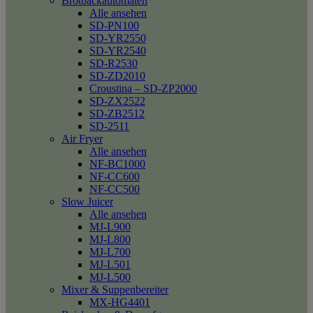
Brotbackautomaten
Alle ansehen
SD-PN100
SD-YR2550
SD-YR2540
SD-R2530
SD-ZD2010
Croustina – SD-ZP2000
SD-ZX2522
SD-ZB2512
SD-2511
Air Fryer
Alle ansehen
NF-BC1000
NF-CC600
NF-CC500
Slow Juicer
Alle ansehen
MJ-L900
MJ-L800
MJ-L700
MJ-L501
MJ-L500
Mixer & Suppenbereiter
MX-HG4401