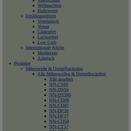
Valentinstag
Weihnachten
Halloween
Ernährungsform
Vegetarisch
Vegan
Glutenfrei
Lactosefrei
Low Carb
Internationale Küche
Mediterran
Asiatisch
Produkte
Mikrowelle & Dampfbackofen
Alle Mikrowellen & Dampfbacköfen
Alle ansehen
NN-CS89
NN-DS59
NN-DS596
NN-CD88
NN-CD87
NN-DF38
NN-DF37
NN-CD58
NN-CT57