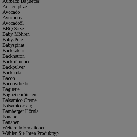
Aufback-Baguettes
Austernpilze
Avocado
Avocados
Avocadoöl
BBQ Soße
Baby-Möhren
Baby-Pute
Babyspinat
Backkakao
Backnatron
Backpflaumen
Backpulver
Backsoda
Bacon
Baconscheiben
Baguette
Baguettebrötchen
Balsamico Creme
Balsamicoessig
Bamberger Hörnla
Banane
Bananen
Weitere Informationen
Wählen Sie Ihren Produkttyp