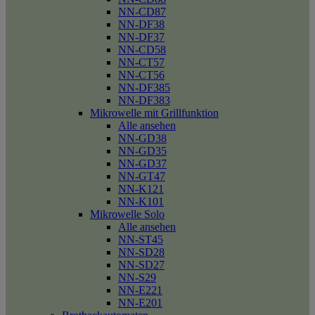
NN-CD87
NN-DF38
NN-DF37
NN-CD58
NN-CT57
NN-CT56
NN-DF385
NN-DF383
Mikrowelle mit Grillfunktion
Alle ansehen
NN-GD38
NN-GD35
NN-GD37
NN-GT47
NN-K121
NN-K101
Mikrowelle Solo
Alle ansehen
NN-ST45
NN-SD28
NN-SD27
NN-S29
NN-E221
NN-E201