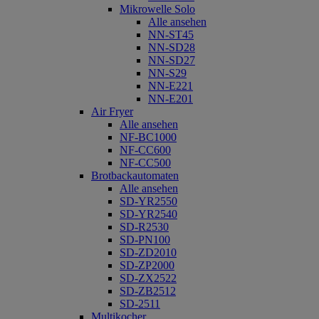
Mikrowelle Solo
Alle ansehen
NN-ST45
NN-SD28
NN-SD27
NN-S29
NN-E221
NN-E201
Air Fryer
Alle ansehen
NF-BC1000
NF-CC600
NF-CC500
Brotbackautomaten
Alle ansehen
SD-YR2550
SD-YR2540
SD-R2530
SD-PN100
SD-ZD2010
SD-ZP2000
SD-ZX2522
SD-ZB2512
SD-2511
Multikocher