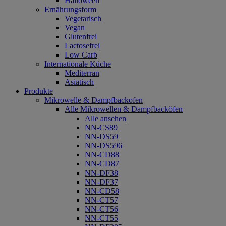
Halloween
Ernährungsform
Vegetarisch
Vegan
Glutenfrei
Lactosefrei
Low Carb
Internationale Küche
Mediterran
Asiatisch
Produkte
Mikrowelle & Dampfbackofen
Alle Mikrowellen & Dampfbacköfen
Alle ansehen
NN-CS89
NN-DS59
NN-DS596
NN-CD88
NN-CD87
NN-DF38
NN-DF37
NN-CD58
NN-CT57
NN-CT56
NN-CT55