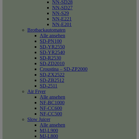
NN-SD28
NN-SD27
NN-S29
NN-E221
NN-E201
Brotbackautomaten
Alle ansehen
SD-PN100
SD-YR2550
SD-YR2540
SD-R2530
SD-ZD2010
Croustina – SD-ZP2000
SD-ZX2522
SD-ZB2512
SD-2511
Air Fryer
Alle ansehen
NF-BC1000
NF-CC600
NF-CC500
Slow Juicer
Alle ansehen
MJ-L900
MJ-L800