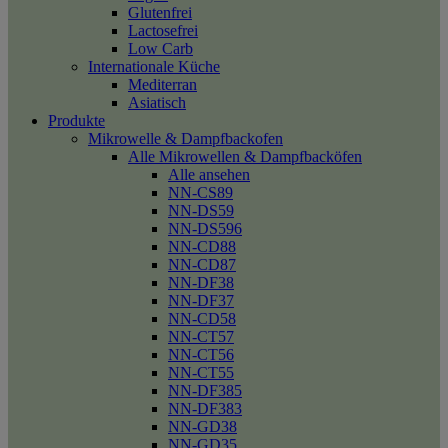
Glutenfrei
Lactosefrei
Low Carb
Internationale Küche
Mediterran
Asiatisch
Produkte
Mikrowelle & Dampfbackofen
Alle Mikrowellen & Dampfbacköfen
Alle ansehen
NN-CS89
NN-DS59
NN-DS596
NN-CD88
NN-CD87
NN-DF38
NN-DF37
NN-CD58
NN-CT57
NN-CT56
NN-CT55
NN-DF385
NN-DF383
NN-GD38
NN-GD35