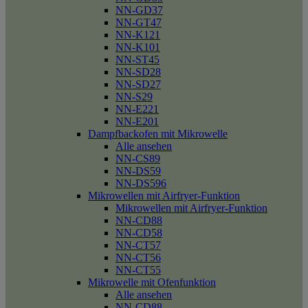
NN-GD37
NN-GT47
NN-K121
NN-K101
NN-ST45
NN-SD28
NN-SD27
NN-S29
NN-E221
NN-E201
Dampfbackofen mit Mikrowelle
Alle ansehen
NN-CS89
NN-DS59
NN-DS596
Mikrowellen mit Airfryer-Funktion
Mikrowellen mit Airfryer-Funktion
NN-CD88
NN-CD58
NN-CT57
NN-CT56
NN-CT55
Mikrowelle mit Ofenfunktion
Alle ansehen
NN-CD88