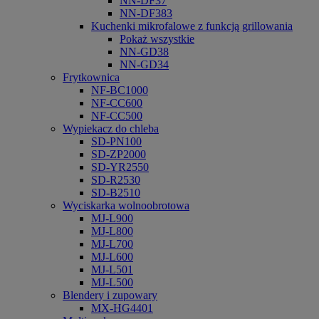
NN-DF37
NN-DF383
Kuchenki mikrofalowe z funkcją grillowania
Pokaż wszystkie
NN-GD38
NN-GD34
Frytkownica
NF-BC1000
NF-CC600
NF-CC500
Wypiekacz do chleba
SD-PN100
SD-ZP2000
SD-YR2550
SD-R2530
SD-B2510
Wyciskarka wolnoobrotowa
MJ-L900
MJ-L800
MJ-L700
MJ-L600
MJ-L501
MJ-L500
Blendery i zupowary
MX-HG4401