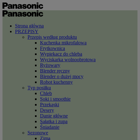
Strona główna
PRZEPISY
Przepis według produktu
Kuchenka mikrofalowa
Frytkownica
Wypiekacz do chleba
Wyciskarka wolnoobrotowa
Ryżowary
Blender ręczny
Blender o dużej mocy
Robot kuchenny
Typ posiłku
Chleb
Soki i smoothie
Przekąski
Desery
Danie główne
Sałatka i zupa
Śniadanie
Sezonowe
Zima