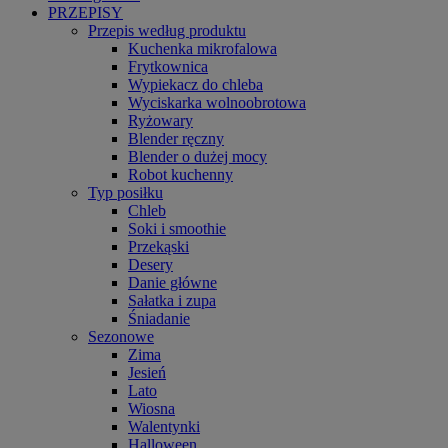
PRZEPISY
Przepis według produktu
Kuchenka mikrofalowa
Frytkownica
Wypiekacz do chleba
Wyciskarka wolnoobrotowa
Ryżowary
Blender ręczny
Blender o dużej mocy
Robot kuchenny
Typ posiłku
Chleb
Soki i smoothie
Przekąski
Desery
Danie główne
Sałatka i zupa
Śniadanie
Sezonowe
Zima
Jesień
Lato
Wiosna
Walentynki
Halloween