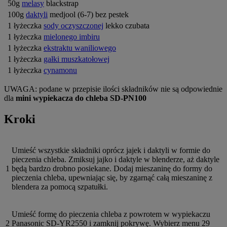
50g
melasy
blackstrap
100g
daktyli
medjool (6-7) bez pestek
1 łyżeczka
sody oczyszczonej
lekko czubata
1 łyżeczka
mielonego imbiru
1 łyżeczka
ekstraktu waniliowego
1 łyżeczka
gałki muszkatołowej
1 łyżeczka
cynamonu
UWAGA: podane w przepisie ilości składników nie są odpowiednie
dla
mini wypiekacza do chleba SD-PN100
Kroki
Umieść wszystkie składniki oprócz jajek i daktyli w formie do
pieczenia chleba. Zmiksuj jajko i daktyle w blenderze, aż daktyle
1
będą bardzo drobno posiekane. Dodaj mieszaninę do formy do
pieczenia chleba, upewniając się, by zgarnąć całą mieszaninę z
blendera za pomocą szpatułki.
Umieść formę do pieczenia chleba z powrotem w wypiekaczu
2
Panasonic SD-YR2550 i zamknij pokrywę. Wybierz menu 29