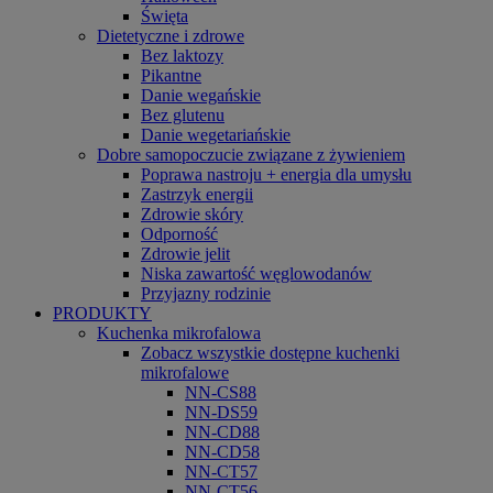
Święta
Dietetyczne i zdrowe
Bez laktozy
Pikantne
Danie wegańskie
Bez glutenu
Danie wegetariańskie
Dobre samopoczucie związane z żywieniem
Poprawa nastroju + energia dla umysłu
Zastrzyk energii
Zdrowie skóry
Odporność
Zdrowie jelit
Niska zawartość węglowodanów
Przyjazny rodzinie
PRODUKTY
Kuchenka mikrofalowa
Zobacz wszystkie dostępne kuchenki
mikrofalowe
NN-CS88
NN-DS59
NN-CD88
NN-CD58
NN-CT57
NN-CT56