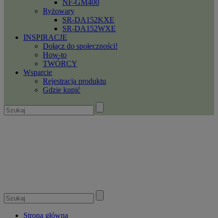
NF-GM400
Ryżowary
SR-DA152KXE
SR-DA152WXE
INSPIRACJE
Dołącz do społeczności!
How-to
TWÓRCY
Wsparcie
Rejestracja produktu
Gdzie kupić
Strona główna