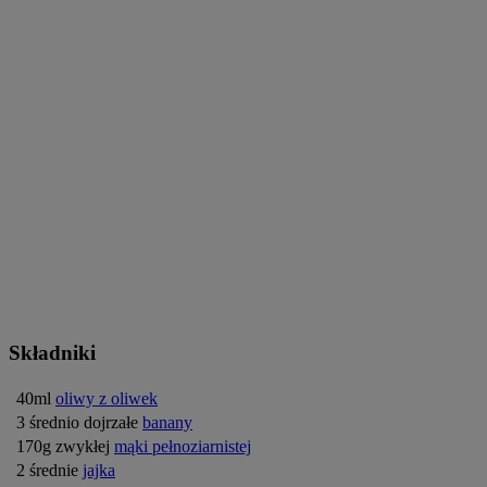
Składniki
40ml
oliwy z oliwek
3 średnio dojrzałe
banany
170g zwykłej
mąki pełnoziarnistej
2 średnie
jajka