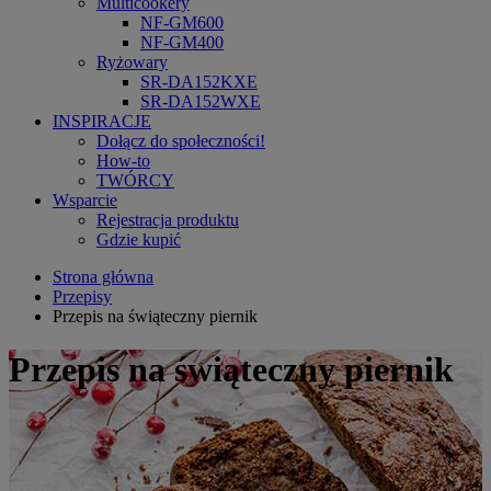
Multicookery
NF-GM600
NF-GM400
Ryżowary
SR-DA152KXE
SR-DA152WXE
INSPIRACJE
Dołącz do społeczności!
How-to
TWÓRCY
Wsparcie
Rejestracja produktu
Gdzie kupić
Strona główna
Przepisy
Przepis na świąteczny piernik
Przepis na świąteczny piernik