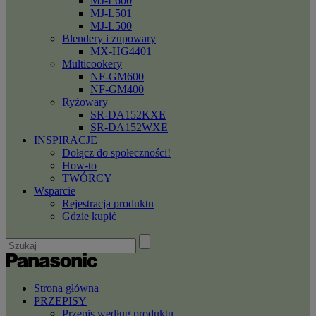
MJ-L600
MJ-L501
MJ-L500
Blendery i zupowary
MX-HG4401
Multicookery
NF-GM600
NF-GM400
Ryżowary
SR-DA152KXE
SR-DA152WXE
INSPIRACJE
Dołącz do społeczności!
How-to
TWÓRCY
Wsparcie
Rejestracja produktu
Gdzie kupić
Strona główna
PRZEPISY
Przepis według produktu