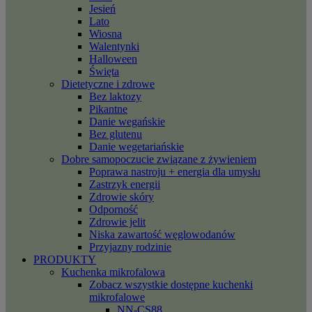
Jesień
Lato
Wiosna
Walentynki
Halloween
Święta
Dietetyczne i zdrowe
Bez laktozy
Pikantne
Danie wegańskie
Bez glutenu
Danie wegetariańskie
Dobre samopoczucie związane z żywieniem
Poprawa nastroju + energia dla umysłu
Zastrzyk energii
Zdrowie skóry
Odporność
Zdrowie jelit
Niska zawartość węglowodanów
Przyjazny rodzinie
PRODUKTY
Kuchenka mikrofalowa
Zobacz wszystkie dostępne kuchenki
mikrofalowe
NN-CS88