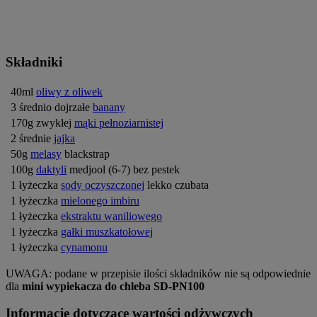
Składniki
40ml
oliwy z oliwek
3 średnio dojrzałe
banany
170g zwykłej
mąki pełnoziarnistej
2 średnie
jajka
50g
melasy
blackstrap
100g
daktyli
medjool (6-7) bez pestek
1 łyżeczka
sody oczyszczonej
lekko czubata
1 łyżeczka
mielonego imbiru
1 łyżeczka
ekstraktu waniliowego
1 łyżeczka
gałki muszkatołowej
1 łyżeczka
cynamonu
UWAGA: podane w przepisie ilości składników nie są odpowiednie
dla
mini wypiekacza do chleba SD-PN100
Informacje dotyczące wartości odżywczych