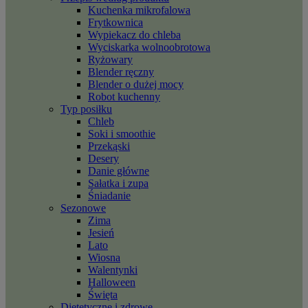
Kuchenka mikrofalowa
Frytkownica
Wypiekacz do chleba
Wyciskarka wolnoobrotowa
Ryżowary
Blender ręczny
Blender o dużej mocy
Robot kuchenny
Typ posiłku
Chleb
Soki i smoothie
Przekąski
Desery
Danie główne
Sałatka i zupa
Śniadanie
Sezonowe
Zima
Jesień
Lato
Wiosna
Walentynki
Halloween
Święta
Dietetyczne i zdrowe