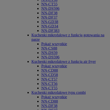
NN-CT55
NN-DS596
NN-DF38
NN-DF37
NN-GD38
NN-GD34
NN-DF383
Kuchenki mikrofalowe z funkcją gotowania na
parze
Pokaż wszystkie
NN-CS88
NN-DS59
NN-DS596
Kuchenki mikrofalowe z funkcja air fryer
Pokaż wszystkie
NN-CD88
NN-CD58
NN-CT57
NN-CT56
NN-CT55
Kuchenki mikrofalowe typu combi
Pokaż wszystkie
NN-CD88
NN-DF38