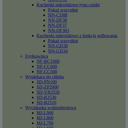
Kuchenki mikrofalowe typu combi
Pokaż wszystkie
NN-CD88
NN-DF38
NN-DF37
NN-DF383
Kuchenki mikrofalowe z funkcją grillowania
Pokaż wszystkie
NN-GD38
NN-GD34
Frytkownica
NF-BC1000
NF-CC600
NF-CC500
Wypiekacz do chleba
SD-PN100
SD-ZP2000
SD-YR2550
SD-R2530
SD-B2510
Wyciskarka wolnoobrotowa
MJ-L900
MJ-L800
MJ-L700