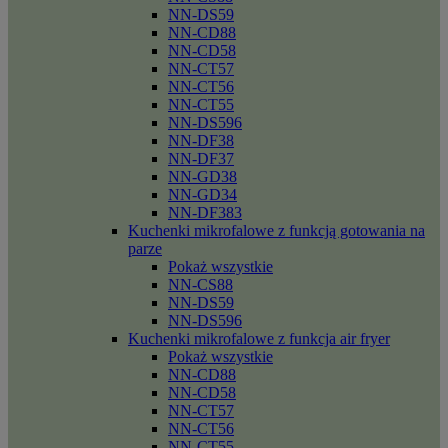
NN-DS59
NN-CD88
NN-CD58
NN-CT57
NN-CT56
NN-CT55
NN-DS596
NN-DF38
NN-DF37
NN-GD38
NN-GD34
NN-DF383
Kuchenki mikrofalowe z funkcją gotowania na
parze
Pokaż wszystkie
NN-CS88
NN-DS59
NN-DS596
Kuchenki mikrofalowe z funkcja air fryer
Pokaż wszystkie
NN-CD88
NN-CD58
NN-CT57
NN-CT56
NN-CT55