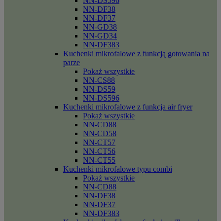
NN-DS596
NN-DF38
NN-DF37
NN-GD38
NN-GD34
NN-DF383
Kuchenki mikrofalowe z funkcją gotowania na
parze
Pokaż wszystkie
NN-CS88
NN-DS59
NN-DS596
Kuchenki mikrofalowe z funkcja air fryer
Pokaż wszystkie
NN-CD88
NN-CD58
NN-CT57
NN-CT56
NN-CT55
Kuchenki mikrofalowe typu combi
Pokaż wszystkie
NN-CD88
NN-DF38
NN-DF37
NN-DF383