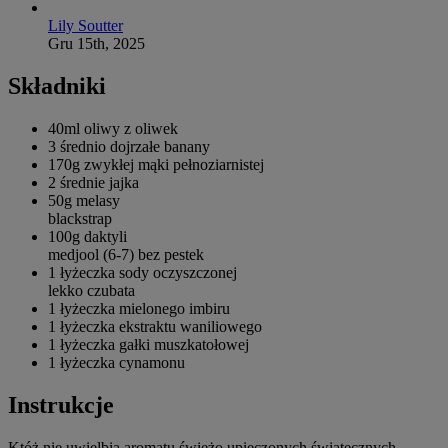
Lily Soutter
Gru 15th, 2025
Składniki
40ml
oliwy z oliwek
3 średnio dojrzałe
banany
170g zwykłej
mąki pełnoziarnistej
2 średnie
jajka
50g
melasy
blackstrap
100g
daktyli
medjool (6-7) bez pestek
1 łyżeczka
sody oczyszczonej
lekko czubata
1 łyżeczka
mielonego imbiru
1 łyżeczka
ekstraktu waniliowego
1 łyżeczka
gałki muszkatołowej
1 łyżeczka
cynamonu
Instrukcje
Któż nie uwielbia aromatu świeżo upieczonych świątecznych