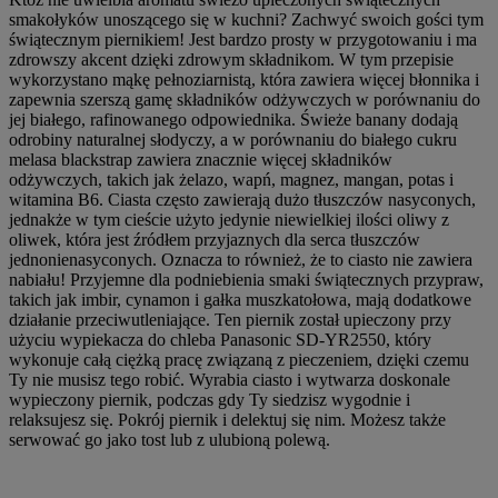
smakołyków unoszącego się w kuchni? Zachwyć swoich gości tym
świątecznym piernikiem! Jest bardzo prosty w przygotowaniu i ma
zdrowszy akcent dzięki zdrowym składnikom. W tym przepisie
wykorzystano mąkę pełnoziarnistą, która zawiera więcej błonnika i
zapewnia szerszą gamę składników odżywczych w porównaniu do
jej białego, rafinowanego odpowiednika. Świeże banany dodają
odrobiny naturalnej słodyczy, a w porównaniu do białego cukru
melasa blackstrap zawiera znacznie więcej składników
odżywczych, takich jak żelazo, wapń, magnez, mangan, potas i
witamina B6. Ciasta często zawierają dużo tłuszczów nasyconych,
jednakże w tym cieście użyto jedynie niewielkiej ilości oliwy z
oliwek, która jest źródłem przyjaznych dla serca tłuszczów
jednonienasyconych. Oznacza to również, że to ciasto nie zawiera
nabiału! Przyjemne dla podniebienia smaki świątecznych przypraw,
takich jak imbir, cynamon i gałka muszkatołowa, mają dodatkowe
działanie przeciwutleniające. Ten piernik został upieczony przy
użyciu wypiekacza do chleba Panasonic SD-YR2550, który
wykonuje całą ciężką pracę związaną z pieczeniem, dzięki czemu
Ty nie musisz tego robić. Wyrabia ciasto i wytwarza doskonale
wypieczony piernik, podczas gdy Ty siedzisz wygodnie i
relaksujesz się. Pokrój piernik i delektuj się nim. Możesz także
serwować go jako tost lub z ulubioną polewą.