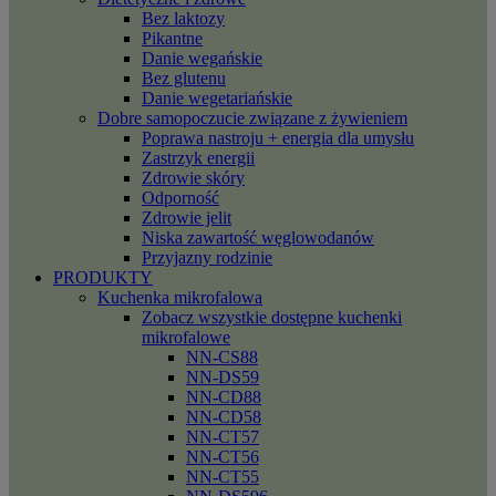
Bez laktozy
Pikantne
Danie wegańskie
Bez glutenu
Danie wegetariańskie
Dobre samopoczucie związane z żywieniem
Poprawa nastroju + energia dla umysłu
Zastrzyk energii
Zdrowie skóry
Odporność
Zdrowie jelit
Niska zawartość węglowodanów
Przyjazny rodzinie
PRODUKTY
Kuchenka mikrofalowa
Zobacz wszystkie dostępne kuchenki
mikrofalowe
NN-CS88
NN-DS59
NN-CD88
NN-CD58
NN-CT57
NN-CT56
NN-CT55