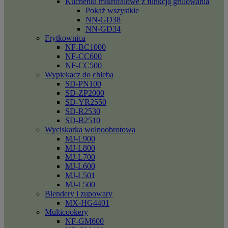
Kuchenki mikrofalowe z funkcją grillowania
Pokaż wszystkie
NN-GD38
NN-GD34
Frytkownica
NF-BC1000
NF-CC600
NF-CC500
Wypiekacz do chleba
SD-PN100
SD-ZP2000
SD-YR2550
SD-R2530
SD-B2510
Wyciskarka wolnoobrotowa
MJ-L900
MJ-L800
MJ-L700
MJ-L600
MJ-L501
MJ-L500
Blendery i zupowary
MX-HG4401
Multicookery
NF-GM600