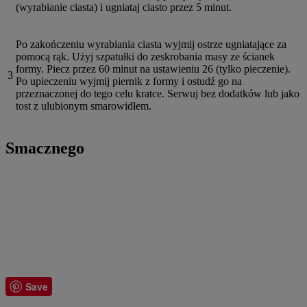
(wyrabianie ciasta) i ugniataj ciasto przez 5 minut.
Po zakończeniu wyrabiania ciasta wyjmij ostrze ugniatające za
pomocą rąk. Użyj szpatułki do zeskrobania masy ze ścianek
formy. Piecz przez 60 minut na ustawieniu 26 (tylko pieczenie).
3
Po upieczeniu wyjmij piernik z formy i ostudź go na
przeznaczonej do tego celu kratce. Serwuj bez dodatków lub jako
tost z ulubionym smarowidłem.
Smacznego
Save