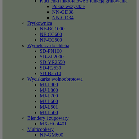
Kuchenki mikrofalowe z funkcją grillowania
Pokaż wszystkie
NN-GD38
NN-GD34
Frytkownica
NF-BC1000
NF-CC600
NF-CC500
Wypiekacz do chleba
SD-PN100
SD-ZP2000
SD-YR2550
SD-R2530
SD-B2510
Wyciskarka wolnoobrotowa
MJ-L900
MJ-L800
MJ-L700
MJ-L600
MJ-L501
MJ-L500
Blendery i zupowary
MX-HG4401
Multicookery
NF-GM600