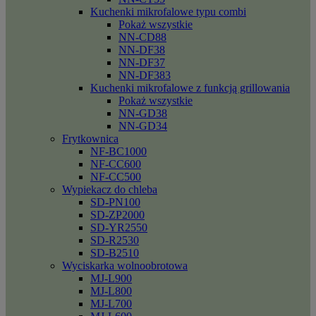
Kuchenki mikrofalowe typu combi
Pokaż wszystkie
NN-CD88
NN-DF38
NN-DF37
NN-DF383
Kuchenki mikrofalowe z funkcją grillowania
Pokaż wszystkie
NN-GD38
NN-GD34
Frytkownica
NF-BC1000
NF-CC600
NF-CC500
Wypiekacz do chleba
SD-PN100
SD-ZP2000
SD-YR2550
SD-R2530
SD-B2510
Wyciskarka wolnoobrotowa
MJ-L900
MJ-L800
MJ-L700