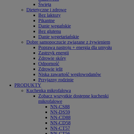
Święta
Dietetyczne i zdrowe
Bez laktozy
Pikantne
Danie wegańskie
Bez glutenu
Danie wegetariańskie
Dobre samopoczucie związane z żywieniem
Poprawa nastroju + energia dla umysłu
Zastrzyk energii
Zdrowie skóry
Odporność
Zdrowie jelit
Niska zawartość węglowodanów
Przyjazny rodzinie
PRODUKTY
Kuchenka mikrofalowa
Zobacz wszystkie dostępne kuchenki
mikrofalowe
NN-CS88
NN-DS59
NN-CD88
NN-CD58
NN-CT57
NN-CT56