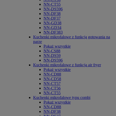
NN-CT55
NN-DS596
NN-DF38
NN-DF37
NN-GD38
NN-GD34
NN-DF383
Kuchenki mikrofalowe z funkcją gotowania na
parze
Pokaż wszystkie
NN-CS88
NN-DS59
NN-DS596
Kuchenki mikrofalowe z funkcja air fryer
Pokaż wszystkie
NN-CD88
NN-CD58
NN-CT57
NN-CT56
NN-CT55
Kuchenki mikrofalowe typu combi
Pokaż wszystkie
NN-CD88
NN-DF38