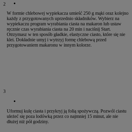
2
W formie chlebowej wypiekacza umieść 250 g mąki oraz kolejno
każdy z przygotowanych uprzednio składników. Wybierz na
wypiekaczu program wyrabiania ciasta na makaron lub ustaw
ręcznie czas wyrabiania ciasta na 20 min i naciśnij Start.
Otrzymasz w ten sposób gładkie, elastyczne ciasto, które się nie
klei. Dokładnie umyj i wytrzyj formę chlebową przed
przygotowaniem makaronu w innym kolorze.
3
Uformuj kulę ciasta i przykryj ją folią spożywczą. Pozwól ciastu
uleżeć się poza lodówką przez co najmniej 15 minut, ale nie
dłużej niż pół godziny.