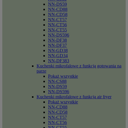
NN-DS59
NN-CD88
NN-CD58
NN-CT57
NN-CT56
NN-CT55
NN-DS596
NN-DF38
NN-DF37
NN-GD38
NN-GD34
NN-DF383
Kuchenki mikrofalowe z funkcją gotowania na
parze
Pokaż wszystkie
NN-CS88
NN-DS59
NN-DS596
Kuchenki mikrofalowe z funkcja air fryer
Pokaż wszystkie
NN-CD88
NN-CD58
NN-CT57
NN-CT56
NN-CT55