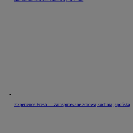
Experience Fresh — zainspirowane zdrową kuchnią japońską