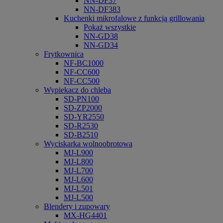
NN-DF37
NN-DF383
Kuchenki mikrofalowe z funkcją grillowania
Pokaż wszystkie
NN-GD38
NN-GD34
Frytkownica
NF-BC1000
NF-CC600
NF-CC500
Wypiekacz do chleba
SD-PN100
SD-ZP2000
SD-YR2550
SD-R2530
SD-B2510
Wyciskarka wolnoobrotowa
MJ-L900
MJ-L800
MJ-L700
MJ-L600
MJ-L501
MJ-L500
Blendery i zupowary
MX-HG4401