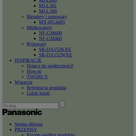
MJ-L600
MJ-L501
MJ-L500
Blendery i zupowary
MX-HG4401
Multicookery
NF-GM600
NF-GM400
Ryżowary
SR-DA152KXE
SR-DA152WXE
INSPIRACJE
Dołącz do społeczności!
How-to
TWÓRCY
Wsparcie
Rejestracja produktu
Gdzie kupić
Strona główna
PRZEPISY
Przepis według produktu