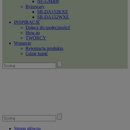
NF-GM400
Ryżowary
SR-DA152KXE
SR-DA152WXE
INSPIRACJE
Dołącz do społeczności!
How-to
TWÓRCY
Wsparcie
Rejestracja produktu
Gdzie kupić
Strona główna