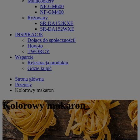
Multicookery
NF-GM600
NF-GM400
Ryżowary
SR-DA152KXE
SR-DA152WXE
INSPIRACJE
Dołącz do społeczności!
How-to
TWÓRCY
Wsparcie
Rejestracja produktu
Gdzie kupić
Strona główna
Przepisy
Kolorowy makaron
Kolorowy makaron