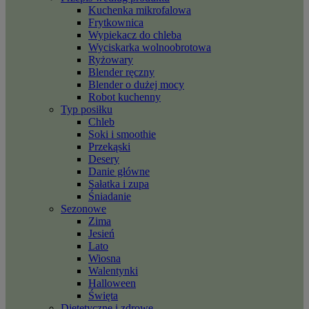
Kuchenka mikrofalowa
Frytkownica
Wypiekacz do chleba
Wyciskarka wolnoobrotowa
Ryżowary
Blender ręczny
Blender o dużej mocy
Robot kuchenny
Typ posiłku
Chleb
Soki i smoothie
Przekąski
Desery
Danie główne
Sałatka i zupa
Śniadanie
Sezonowe
Zima
Jesień
Lato
Wiosna
Walentynki
Halloween
Święta
Dietetyczne i zdrowe