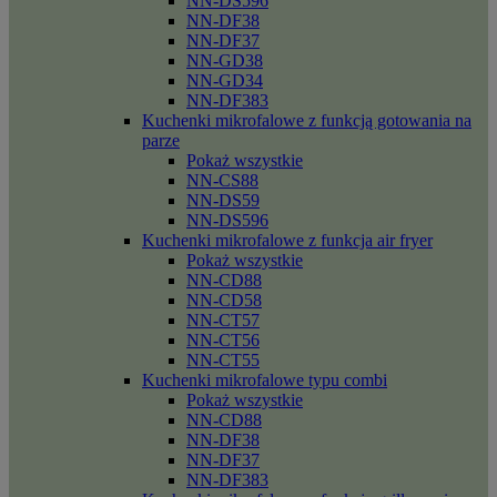
NN-DS596
NN-DF38
NN-DF37
NN-GD38
NN-GD34
NN-DF383
Kuchenki mikrofalowe z funkcją gotowania na
parze
Pokaż wszystkie
NN-CS88
NN-DS59
NN-DS596
Kuchenki mikrofalowe z funkcja air fryer
Pokaż wszystkie
NN-CD88
NN-CD58
NN-CT57
NN-CT56
NN-CT55
Kuchenki mikrofalowe typu combi
Pokaż wszystkie
NN-CD88
NN-DF38
NN-DF37
NN-DF383