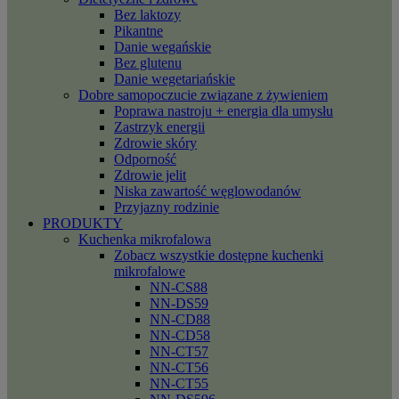
Bez laktozy
Pikantne
Danie wegańskie
Bez glutenu
Danie wegetariańskie
Dobre samopoczucie związane z żywieniem
Poprawa nastroju + energia dla umysłu
Zastrzyk energii
Zdrowie skóry
Odporność
Zdrowie jelit
Niska zawartość węglowodanów
Przyjazny rodzinie
PRODUKTY
Kuchenka mikrofalowa
Zobacz wszystkie dostępne kuchenki
mikrofalowe
NN-CS88
NN-DS59
NN-CD88
NN-CD58
NN-CT57
NN-CT56
NN-CT55