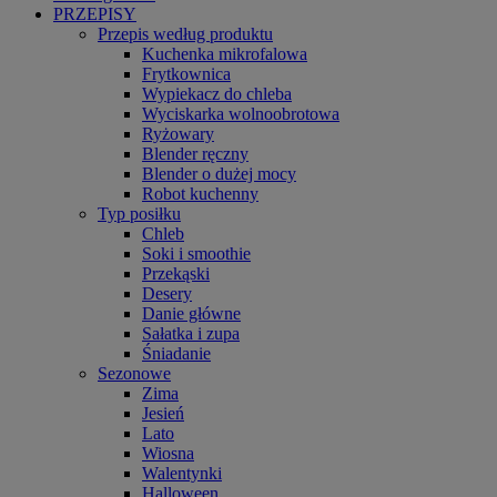
PRZEPISY
Przepis według produktu
Kuchenka mikrofalowa
Frytkownica
Wypiekacz do chleba
Wyciskarka wolnoobrotowa
Ryżowary
Blender ręczny
Blender o dużej mocy
Robot kuchenny
Typ posiłku
Chleb
Soki i smoothie
Przekąski
Desery
Danie główne
Sałatka i zupa
Śniadanie
Sezonowe
Zima
Jesień
Lato
Wiosna
Walentynki
Halloween