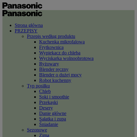
Strona główna
PRZEPISY
Przepis według produktu
Kuchenka mikrofalowa
Frytkownica
Wypiekacz do chleba
Wyciskarka wolnoobrotowa
Ryżowary
Blender ręczny
Blender o dużej mocy
Robot kuchenny
Typ posiłku
Chleb
Soki i smoothie
Przekąski
Desery
Danie główne
Sałatka i zupa
Śniadanie
Sezonowe
Zima