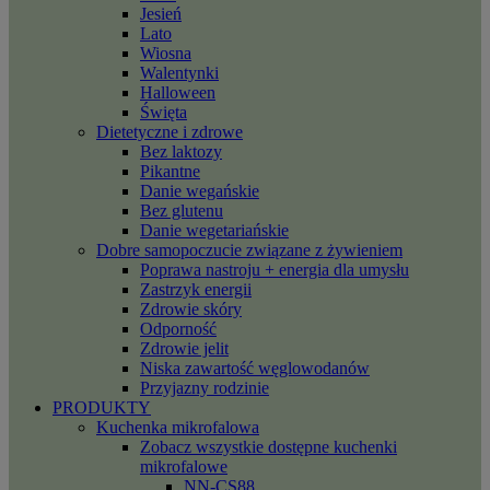
Jesień
Lato
Wiosna
Walentynki
Halloween
Święta
Dietetyczne i zdrowe
Bez laktozy
Pikantne
Danie wegańskie
Bez glutenu
Danie wegetariańskie
Dobre samopoczucie związane z żywieniem
Poprawa nastroju + energia dla umysłu
Zastrzyk energii
Zdrowie skóry
Odporność
Zdrowie jelit
Niska zawartość węglowodanów
Przyjazny rodzinie
PRODUKTY
Kuchenka mikrofalowa
Zobacz wszystkie dostępne kuchenki
mikrofalowe
NN-CS88