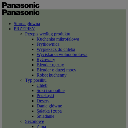
Strona główna
PRZEPISY
Przepis według produktu
Kuchenka mikrofalowa
Frytkownica
Wypiekacz do chleba
Wyciskarka wolnoobrotowa
Ryżowary
Blender ręczny
Blender o dużej mocy
Robot kuchenny
Typ posiłku
Chleb
Soki i smoothie
Przekąski
Desery
Danie główne
Sałatka i zupa
Śniadanie
Sezonowe
Zima