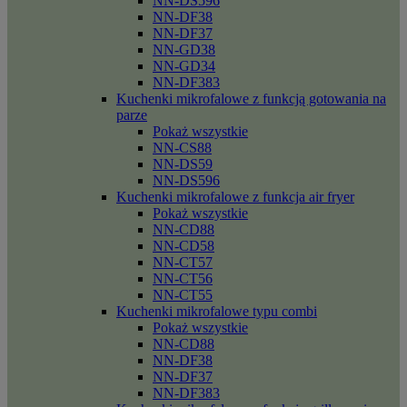
NN-DS596
NN-DF38
NN-DF37
NN-GD38
NN-GD34
NN-DF383
Kuchenki mikrofalowe z funkcją gotowania na
parze
Pokaż wszystkie
NN-CS88
NN-DS59
NN-DS596
Kuchenki mikrofalowe z funkcja air fryer
Pokaż wszystkie
NN-CD88
NN-CD58
NN-CT57
NN-CT56
NN-CT55
Kuchenki mikrofalowe typu combi
Pokaż wszystkie
NN-CD88
NN-DF38
NN-DF37
NN-DF383