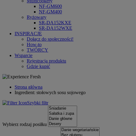
Multicookery
NF-GM600
NF-GM400
Ryżowary
SR-DA152KXE
SR-DA152WXE
INSPIRACJE
Dołącz do społeczności!
How-to
TWÓRCY
Wsparcie
Rejestracja produktu
Gdzie kupić
Strona główna
Ingredient: stołowych sosu sojowego
Szybki filtr
Wybierz rodzaj posiłku