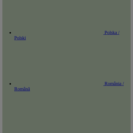
Polska /
Polski
România /
Română