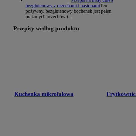
Przepis na mały chleb
bezglutenowy z orzechami i nasionami
Ten
pożywny, bezglutenowy bochenek jest pełen
prażonych orzechów i...
Przepisy według produktu
Kuchenka mikrofalowa
Frytkownic