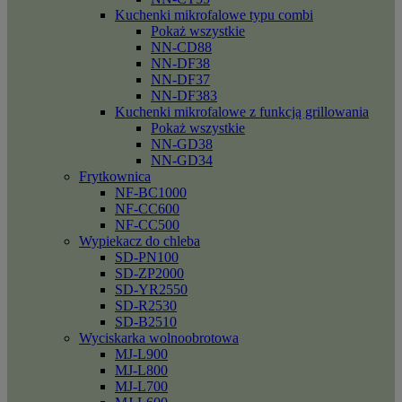
Kuchenki mikrofalowe typu combi
Pokaż wszystkie
NN-CD88
NN-DF38
NN-DF37
NN-DF383
Kuchenki mikrofalowe z funkcją grillowania
Pokaż wszystkie
NN-GD38
NN-GD34
Frytkownica
NF-BC1000
NF-CC600
NF-CC500
Wypiekacz do chleba
SD-PN100
SD-ZP2000
SD-YR2550
SD-R2530
SD-B2510
Wyciskarka wolnoobrotowa
MJ-L900
MJ-L800
MJ-L700