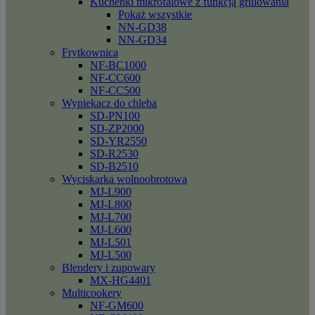
Kuchenki mikrofalowe z funkcją grillowania
Pokaż wszystkie
NN-GD38
NN-GD34
Frytkownica
NF-BC1000
NF-CC600
NF-CC500
Wypiekacz do chleba
SD-PN100
SD-ZP2000
SD-YR2550
SD-R2530
SD-B2510
Wyciskarka wolnoobrotowa
MJ-L900
MJ-L800
MJ-L700
MJ-L600
MJ-L501
MJ-L500
Blendery i zupowary
MX-HG4401
Multicookery
NF-GM600