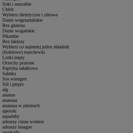
Soki i smoothie
Chleb
Wybierz dietetyczne i zdrowe
Danie wegetariańskie
Bez glutenu
Danie wegańskie
Pikantne
Bez laktozy
Wybierz co najmniej jeden składnik
(fioletowe) marchewki
Listki mięty
Orzechy prażone
Papryka sałatkowa
Sałatka
Sos winegret
Sól i pieprz
alg
ananas
ananasa
ananasa w plastrach
aperolu
aquafaby
arkuszy ciasta wonton
arkuszy lasagne
awokado