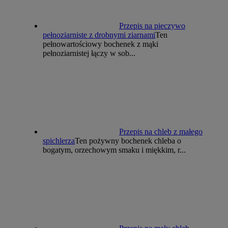
Przepis na pieczywo
pełnoziarniste z drobnymi ziarnami
Ten
pełnowartościowy bochenek z mąki
pełnoziarnistej łączy w sob...
Przepis na chleb z małego
spichlerza
Ten pożywny bochenek chleba o
bogatym, orzechowym smaku i miękkim, r...