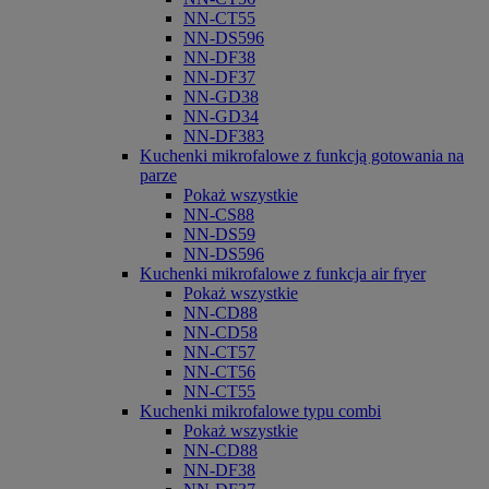
NN-CT55
NN-DS596
NN-DF38
NN-DF37
NN-GD38
NN-GD34
NN-DF383
Kuchenki mikrofalowe z funkcją gotowania na
parze
Pokaż wszystkie
NN-CS88
NN-DS59
NN-DS596
Kuchenki mikrofalowe z funkcja air fryer
Pokaż wszystkie
NN-CD88
NN-CD58
NN-CT57
NN-CT56
NN-CT55
Kuchenki mikrofalowe typu combi
Pokaż wszystkie
NN-CD88
NN-DF38