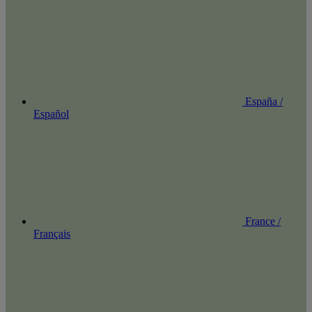
España /
Español
France /
Français