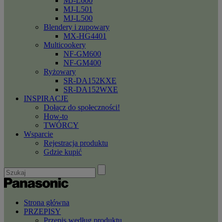
MJ-L600
MJ-L501
MJ-L500
Blendery i zupowary
MX-HG4401
Multicookery
NF-GM600
NF-GM400
Ryżowary
SR-DA152KXE
SR-DA152WXE
INSPIRACJE
Dołącz do społeczności!
How-to
TWÓRCY
Wsparcie
Rejestracja produktu
Gdzie kupić
Strona główna
PRZEPISY
Przepis według produktu