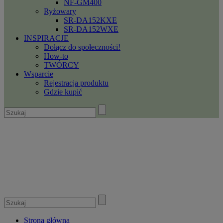
NF-GM400
Ryżowary
SR-DA152KXE
SR-DA152WXE
INSPIRACJE
Dołącz do społeczności!
How-to
TWÓRCY
Wsparcie
Rejestracja produktu
Gdzie kupić
Strona główna