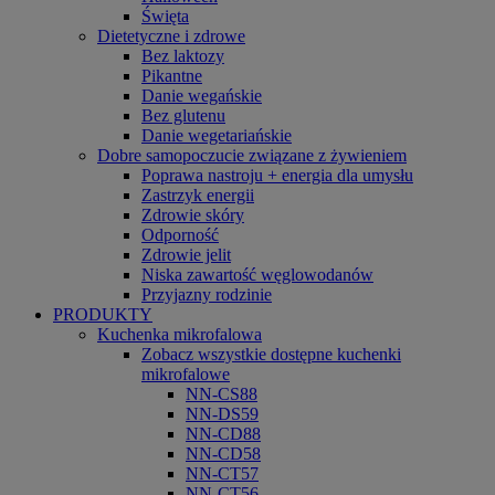
Święta
Dietetyczne i zdrowe
Bez laktozy
Pikantne
Danie wegańskie
Bez glutenu
Danie wegetariańskie
Dobre samopoczucie związane z żywieniem
Poprawa nastroju + energia dla umysłu
Zastrzyk energii
Zdrowie skóry
Odporność
Zdrowie jelit
Niska zawartość węglowodanów
Przyjazny rodzinie
PRODUKTY
Kuchenka mikrofalowa
Zobacz wszystkie dostępne kuchenki
mikrofalowe
NN-CS88
NN-DS59
NN-CD88
NN-CD58
NN-CT57
NN-CT56