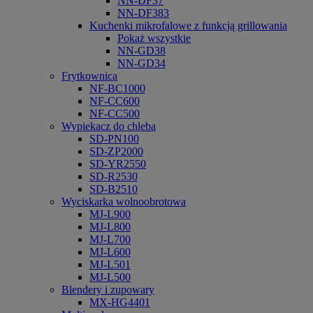
NN-DF37
NN-DF383
Kuchenki mikrofalowe z funkcją grillowania
Pokaż wszystkie
NN-GD38
NN-GD34
Frytkownica
NF-BC1000
NF-CC600
NF-CC500
Wypiekacz do chleba
SD-PN100
SD-ZP2000
SD-YR2550
SD-R2530
SD-B2510
Wyciskarka wolnoobrotowa
MJ-L900
MJ-L800
MJ-L700
MJ-L600
MJ-L501
MJ-L500
Blendery i zupowary
MX-HG4401