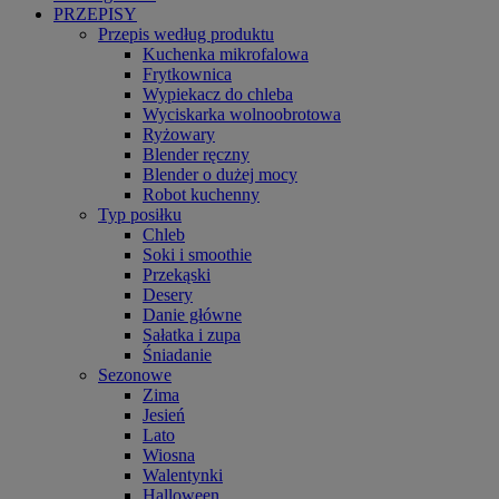
PRZEPISY
Przepis według produktu
Kuchenka mikrofalowa
Frytkownica
Wypiekacz do chleba
Wyciskarka wolnoobrotowa
Ryżowary
Blender ręczny
Blender o dużej mocy
Robot kuchenny
Typ posiłku
Chleb
Soki i smoothie
Przekąski
Desery
Danie główne
Sałatka i zupa
Śniadanie
Sezonowe
Zima
Jesień
Lato
Wiosna
Walentynki
Halloween