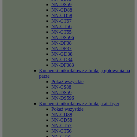
NN-DS59
NN-CD88
NN-CD58
NN-CT57
NN-CT56
NN-CT55
NN-DS596
NN-DF38
NN-DF37
NN-GD38
NN-GD34
NN-DF383
Kuchenki mikrofalowe z funkcją gotowania na
parze
Pokaż wszystkie
NN-CS88
NN-DS59
NN-DS596
Kuchenki mikrofalowe z funkcja air fryer
Pokaż wszystkie
NN-CD88
NN-CD58
NN-CT57
NN-CT56
NN-CT55