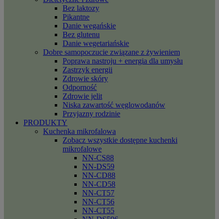
Bez laktozy
Pikantne
Danie wegańskie
Bez glutenu
Danie wegetariańskie
Dobre samopoczucie związane z żywieniem
Poprawa nastroju + energia dla umysłu
Zastrzyk energii
Zdrowie skóry
Odporność
Zdrowie jelit
Niska zawartość węglowodanów
Przyjazny rodzinie
PRODUKTY
Kuchenka mikrofalowa
Zobacz wszystkie dostępne kuchenki
mikrofalowe
NN-CS88
NN-DS59
NN-CD88
NN-CD58
NN-CT57
NN-CT56
NN-CT55