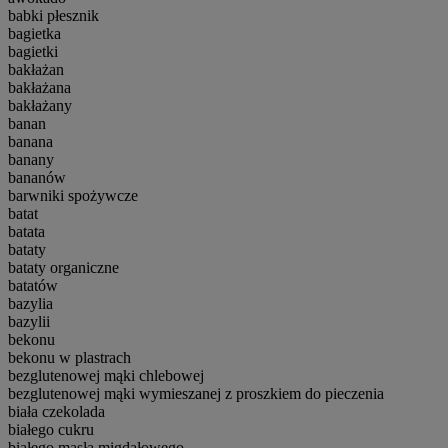
babki płesznik
bagietka
bagietki
bakłażan
bakłażana
bakłażany
banan
banana
banany
bananów
barwniki spożywcze
batat
batata
bataty
bataty organiczne
batatów
bazylia
bazylii
bekonu
bekonu w plastrach
bezglutenowej mąki chlebowej
bezglutenowej mąki wymieszanej z proszkiem do pieczenia
biała czekolada
białego cukru
białego masła migdałowego