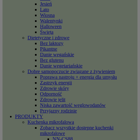
Jesień
Lato
Wiosna
Walentynki
Halloween
Święta
Dietetyczne i zdrowe
Bez laktozy
Pikantne
Danie wegańskie
Bez glutenu
Danie wegetariańskie
Dobre samopoczucie związane z żywieniem
Poprawa nastroju + energia dla umysłu
Zastrzyk energii
Zdrowie skóry
Odporność
Zdrowie jelit
Niska zawartość węglowodanów
Przyjazny rodzinie
PRODUKTY
Kuchenka mikrofalowa
Zobacz wszystkie dostępne kuchenki
mikrofalowe
NN-CS88