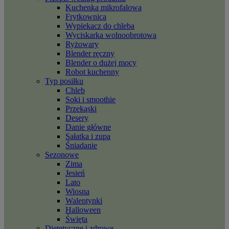
Kuchenka mikrofalowa
Frytkownica
Wypiekacz do chleba
Wyciskarka wolnoobrotowa
Ryżowary
Blender ręczny
Blender o dużej mocy
Robot kuchenny
Typ posiłku
Chleb
Soki i smoothie
Przekąski
Desery
Danie główne
Sałatka i zupa
Śniadanie
Sezonowe
Zima
Jesień
Lato
Wiosna
Walentynki
Halloween
Święta
Dietetyczne i zdrowe