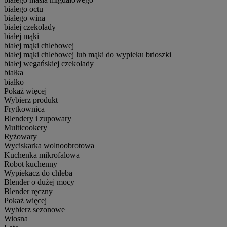
białego octu
białego wina
białej czekolady
białej mąki
białej mąki chlebowej
białej mąki chlebowej lub mąki do wypieku brioszki
białej wegańskiej czekolady
białka
białko
Pokaż więcej
Wybierz produkt
Frytkownica
Blendery i zupowary
Multicookery
Ryżowary
Wyciskarka wolnoobrotowa
Kuchenka mikrofalowa
Robot kuchenny
Wypiekacz do chleba
Blender o dużej mocy
Blender ręczny
Pokaż więcej
Wybierz sezonowe
Wiosna