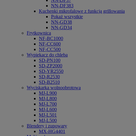
NN-DF37
NN-DF383
Kuchenki mikrofalowe z funkcją grillowania
Pokaż wszystkie
NN-GD38
NN-GD34
Frytkownica
NF-BC1000
NF-CC600
NF-CC500
Wypiekacz do chleba
SD-PN100
SD-ZP2000
SD-YR2550
SD-R2530
SD-B2510
Wyciskarka wolnoobrotowa
MJ-L900
MJ-L800
MJ-L700
MJ-L600
MJ-L501
MJ-L500
Blendery i zupowary
MX-HG4401