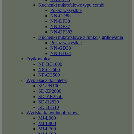
Kuchenki mikrofalowe typu combi
Pokaż wszystkie
NN-CD88
NN-DF38
NN-DF37
NN-DF383
Kuchenki mikrofalowe z funkcją grillowania
Pokaż wszystkie
NN-GD38
NN-GD34
Frytkownica
NF-BC1000
NF-CC600
NF-CC500
Wypiekacz do chleba
SD-PN100
SD-ZP2000
SD-YR2550
SD-R2530
SD-B2510
Wyciskarka wolnoobrotowa
MJ-L900
MJ-L800
MJ-L700