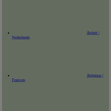
België /
Nederlands
Belgique /
Français