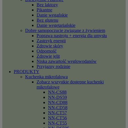
Bez laktozy
Pikantne
Danie wegańskie
Bez glutenu
Danie wegetariańskie
Dobre samopoczucie związane z żywieniem
Poprawa nastroju + energia dla umysłu
Zastrzyk energii
Zdrowie skóry
Odporność
Zdrowie jelit
Niska zawartość węglowodanów
Przyjazny rodzinie
PRODUKTY
Kuchenka mikrofalowa
Zobacz wszystkie dostępne kuchenki
mikrofalowe
NN-CS88
NN-DS59
NN-CD88
NN-CD58
NN-CT57
NN-CT56
NN-CT55