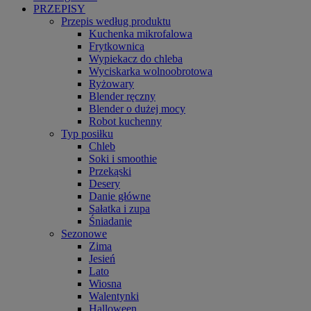
PRZEPISY
Przepis według produktu
Kuchenka mikrofalowa
Frytkownica
Wypiekacz do chleba
Wyciskarka wolnoobrotowa
Ryżowary
Blender ręczny
Blender o dużej mocy
Robot kuchenny
Typ posiłku
Chleb
Soki i smoothie
Przekąski
Desery
Danie główne
Sałatka i zupa
Śniadanie
Sezonowe
Zima
Jesień
Lato
Wiosna
Walentynki
Halloween