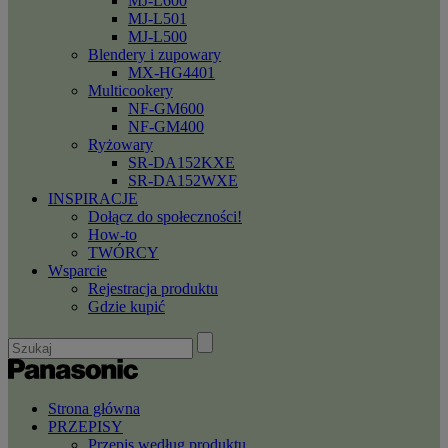
MJ-L600
MJ-L501
MJ-L500
Blendery i zupowary
MX-HG4401
Multicookery
NF-GM600
NF-GM400
Ryżowary
SR-DA152KXE
SR-DA152WXE
INSPIRACJE
Dołącz do społeczności!
How-to
TWÓRCY
Wsparcie
Rejestracja produktu
Gdzie kupić
Strona główna
PRZEPISY
Przepis według produktu