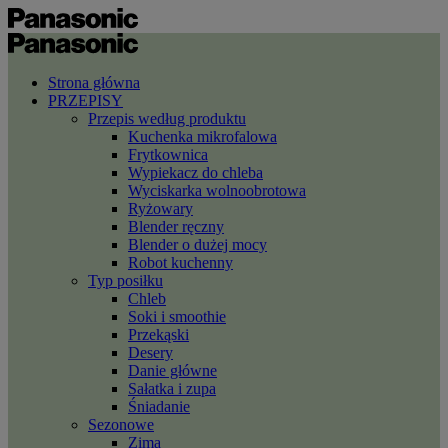
Strona główna
PRZEPISY
Przepis według produktu
Kuchenka mikrofalowa
Frytkownica
Wypiekacz do chleba
Wyciskarka wolnoobrotowa
Ryżowary
Blender ręczny
Blender o dużej mocy
Robot kuchenny
Typ posiłku
Chleb
Soki i smoothie
Przekąski
Desery
Danie główne
Sałatka i zupa
Śniadanie
Sezonowe
Zima