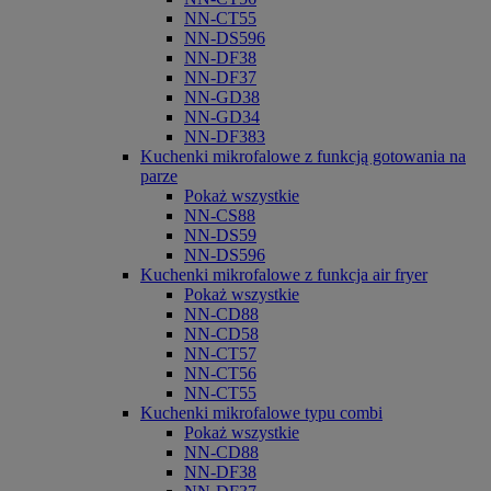
NN-CT55
NN-DS596
NN-DF38
NN-DF37
NN-GD38
NN-GD34
NN-DF383
Kuchenki mikrofalowe z funkcją gotowania na
parze
Pokaż wszystkie
NN-CS88
NN-DS59
NN-DS596
Kuchenki mikrofalowe z funkcja air fryer
Pokaż wszystkie
NN-CD88
NN-CD58
NN-CT57
NN-CT56
NN-CT55
Kuchenki mikrofalowe typu combi
Pokaż wszystkie
NN-CD88
NN-DF38