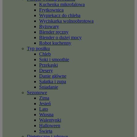
Kuchenka mikrofalowa
Frytkownica
Wypiekacz do chleba
Wyciskarka wolnoobrotowa
Ryżowary
Blender ręczny
Blender o dużej mocy
Robot kuchenny
Typ posiłku
Chleb
Soki i smoothie
Przekąski
Desery
Danie główne
Sałatka i zupa
Śniadanie
Sezonowe
Zima
Jesień
Lato
Wiosna
Walentynki
Halloween
Święta
Dietetyczne i zdrowe