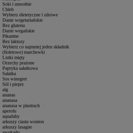
Soki i smoothie
Chleb
Wybierz dietetyczne i zdrowe
Danie wegetariańskie
Bez glutenu
Danie wegańskie
Pikantne
Bez laktozy
Wybierz co najmniej jeden składnik
(fioletowe) marchewki
Listki mięty
Orzechy prażone
Papryka sałatkowa
Sałatka
Sos winegret
Sól i pieprz
alg
ananas
ananasa
ananasa w plastrach
aperolu
aquafaby
arkuszy ciasta wonton
arkuszy lasagne
awokado