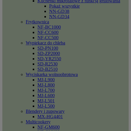
Kuchenki mikrofalowe z funkcją grillowania
Pokaż wszystkie
NN-GD38
NN-GD34
Frytkownica
NF-BC1000
NF-CC600
NF-CC500
Wypiekacz do chleba
SD-PN100
SD-ZP2000
SD-YR2550
SD-R2530
SD-B2510
Wyciskarka wolnoobrotowa
MJ-L900
MJ-L800
MJ-L700
MJ-L600
MJ-L501
MJ-L500
Blendery i zupowary
MX-HG4401
Multicookery
NF-GM600