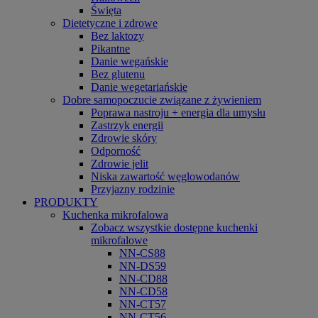
Święta
Dietetyczne i zdrowe
Bez laktozy
Pikantne
Danie wegańskie
Bez glutenu
Danie wegetariańskie
Dobre samopoczucie związane z żywieniem
Poprawa nastroju + energia dla umysłu
Zastrzyk energii
Zdrowie skóry
Odporność
Zdrowie jelit
Niska zawartość węglowodanów
Przyjazny rodzinie
PRODUKTY
Kuchenka mikrofalowa
Zobacz wszystkie dostępne kuchenki
mikrofalowe
NN-CS88
NN-DS59
NN-CD88
NN-CD58
NN-CT57
NN-CT56