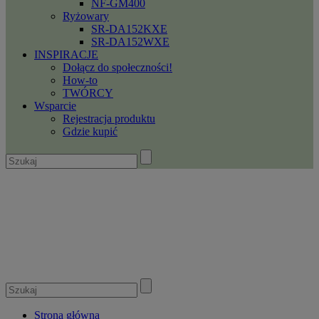
NF-GM400
Ryżowary
SR-DA152KXE
SR-DA152WXE
INSPIRACJE
Dołącz do społeczności!
How-to
TWÓRCY
Wsparcie
Rejestracja produktu
Gdzie kupić
Strona główna