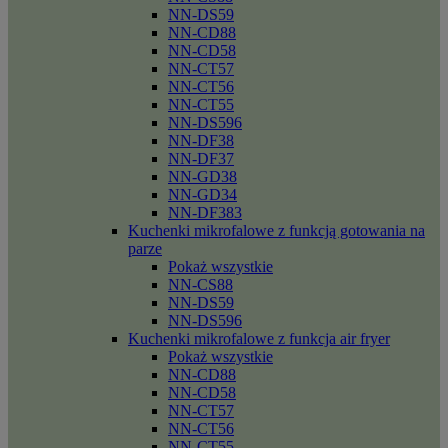
NN-DS59
NN-CD88
NN-CD58
NN-CT57
NN-CT56
NN-CT55
NN-DS596
NN-DF38
NN-DF37
NN-GD38
NN-GD34
NN-DF383
Kuchenki mikrofalowe z funkcją gotowania na
parze
Pokaż wszystkie
NN-CS88
NN-DS59
NN-DS596
Kuchenki mikrofalowe z funkcja air fryer
Pokaż wszystkie
NN-CD88
NN-CD58
NN-CT57
NN-CT56
NN-CT55