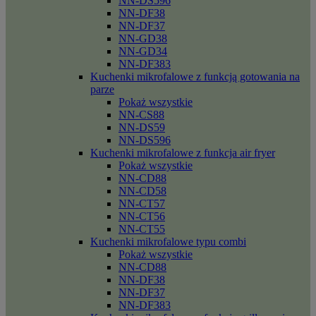
NN-DS596
NN-DF38
NN-DF37
NN-GD38
NN-GD34
NN-DF383
Kuchenki mikrofalowe z funkcją gotowania na
parze
Pokaż wszystkie
NN-CS88
NN-DS59
NN-DS596
Kuchenki mikrofalowe z funkcja air fryer
Pokaż wszystkie
NN-CD88
NN-CD58
NN-CT57
NN-CT56
NN-CT55
Kuchenki mikrofalowe typu combi
Pokaż wszystkie
NN-CD88
NN-DF38
NN-DF37
NN-DF383