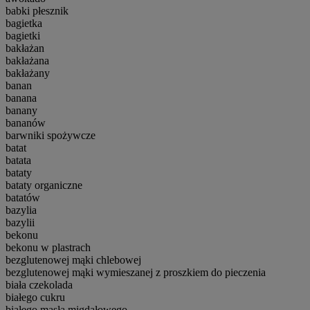
babki płesznik
bagietka
bagietki
bakłażan
bakłażana
bakłażany
banan
banana
banany
bananów
barwniki spożywcze
batat
batata
bataty
bataty organiczne
batatów
bazylia
bazylii
bekonu
bekonu w plastrach
bezglutenowej mąki chlebowej
bezglutenowej mąki wymieszanej z proszkiem do pieczenia
biała czekolada
białego cukru
białego masła migdałowego