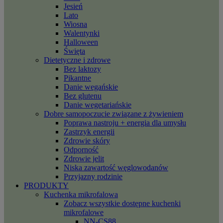
Jesień
Lato
Wiosna
Walentynki
Halloween
Święta
Dietetyczne i zdrowe
Bez laktozy
Pikantne
Danie wegańskie
Bez glutenu
Danie wegetariańskie
Dobre samopoczucie związane z żywieniem
Poprawa nastroju + energia dla umysłu
Zastrzyk energii
Zdrowie skóry
Odporność
Zdrowie jelit
Niska zawartość węglowodanów
Przyjazny rodzinie
PRODUKTY
Kuchenka mikrofalowa
Zobacz wszystkie dostępne kuchenki
mikrofalowe
NN-CS88