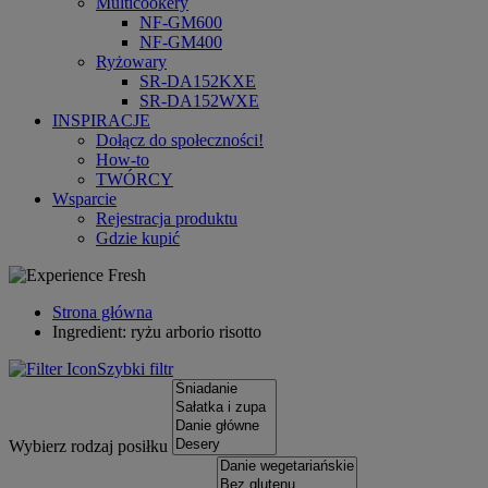
Multicookery
NF-GM600
NF-GM400
Ryżowary
SR-DA152KXE
SR-DA152WXE
INSPIRACJE
Dołącz do społeczności!
How-to
TWÓRCY
Wsparcie
Rejestracja produktu
Gdzie kupić
Strona główna
Ingredient: ryżu arborio risotto
Szybki filtr
Wybierz rodzaj posiłku