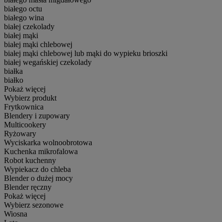
białego octu
białego wina
białej czekolady
białej mąki
białej mąki chlebowej
białej mąki chlebowej lub mąki do wypieku brioszki
białej wegańskiej czekolady
białka
białko
Pokaż więcej
Wybierz produkt
Frytkownica
Blendery i zupowary
Multicookery
Ryżowary
Wyciskarka wolnoobrotowa
Kuchenka mikrofalowa
Robot kuchenny
Wypiekacz do chleba
Blender o dużej mocy
Blender ręczny
Pokaż więcej
Wybierz sezonowe
Wiosna