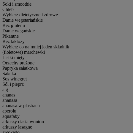
Soki i smoothie
Chleb
Wybierz dietetyczne i zdrowe
Danie wegetariańskie
Bez glutenu
Danie wegańskie
Pikantne
Bez laktozy
Wybierz co najmniej jeden składnik
(fioletowe) marchewki
Listki mięty
Orzechy prażone
Papryka sałatkowa
Sałatka
Sos winegret
Sól i pieprz
alg
ananas
ananasa
ananasa w plastrach
aperolu
aquafaby
arkuszy ciasta wonton
arkuszy lasagne
awokado