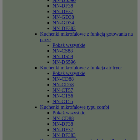
NN-DS596
NN-DF38
NN-DF37
NN-GD38
NN-GD34
NN-DF383
Kuchenki mikrofalowe z funkcją gotowania na
parze
Pokaż wszystkie
NN-CS88
NN-DS59
NN-DS596
Kuchenki mikrofalowe z funkcja air fryer
Pokaż wszystkie
NN-CD88
NN-CD58
NN-CT57
NN-CT56
NN-CT55
Kuchenki mikrofalowe typu combi
Pokaż wszystkie
NN-CD88
NN-DF38
NN-DF37
NN-DF383