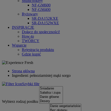
Multicookery
NF-GM600
NF-GM400
Ryżowary
SR-DA152KXE
SR-DA152WXE
INSPIRACJE
Dołącz do społeczności!
How-to
TWÓRCY
Wsparcie
Rejestracja produktu
Gdzie kupić
Strona główna
Ingredient: pełnoziarnistej mąki sorgo
Szybki filtr
Wybierz rodzaj posiłku