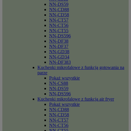
NN-DS59
NN-CD88
NN-CD58
NN-CT57
NN-CT56
NN-CT55
NN-DS596
NN-DF38
NN-DF37
NN-GD38
NN-GD34
NN-DF383
Kuchenki mikrofalowe z funkcją gotowania na
parze
Pokaż wszystkie
NN-CS88
NN-DS59
NN-DS596
Kuchenki mikrofalowe z funkcja air fryer
Pokaż wszystkie
NN-CD88
NN-CD58
NN-CT57
NN-CT56
NN-CT55