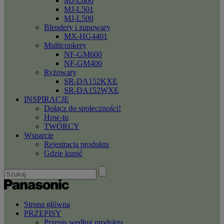
MJ-L600
MJ-L501
MJ-L500
Blendery i zupowary
MX-HG4401
Multicookery
NF-GM600
NF-GM400
Ryżowary
SR-DA152KXE
SR-DA152WXE
INSPIRACJE
Dołącz do społeczności!
How-to
TWÓRCY
Wsparcie
Rejestracja produktu
Gdzie kupić
Strona główna
PRZEPISY
Przepis według produktu