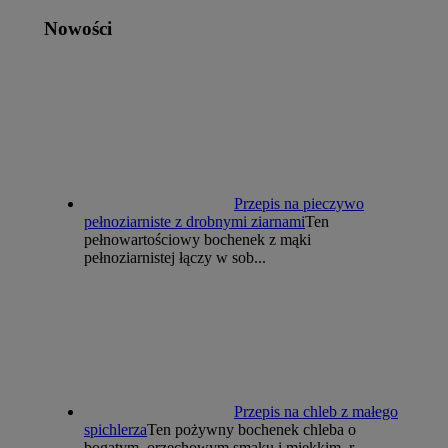
Nowości
Przepis na pieczywo
pełnoziarniste z drobnymi ziarnami
Ten
pełnowartościowy bochenek z mąki
pełnoziarnistej łączy w sob...
Przepis na chleb z małego
spichlerza
Ten pożywny bochenek chleba o
bogatym, orzechowym smaku i miękkim, r...