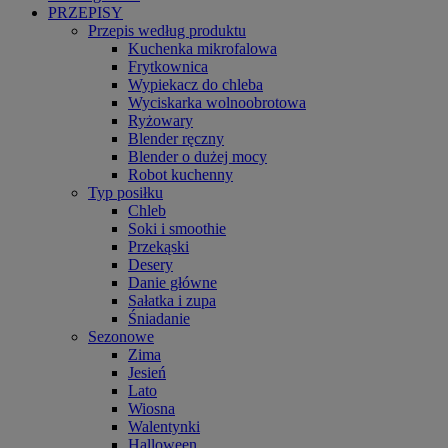
PRZEPISY
Przepis według produktu
Kuchenka mikrofalowa
Frytkownica
Wypiekacz do chleba
Wyciskarka wolnoobrotowa
Ryżowary
Blender ręczny
Blender o dużej mocy
Robot kuchenny
Typ posiłku
Chleb
Soki i smoothie
Przekąski
Desery
Danie główne
Sałatka i zupa
Śniadanie
Sezonowe
Zima
Jesień
Lato
Wiosna
Walentynki
Halloween