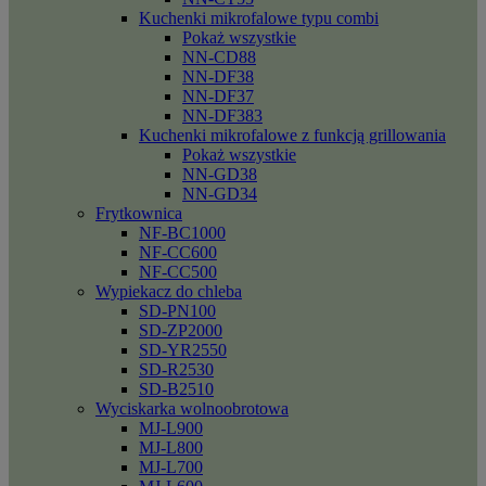
Kuchenki mikrofalowe typu combi
Pokaż wszystkie
NN-CD88
NN-DF38
NN-DF37
NN-DF383
Kuchenki mikrofalowe z funkcją grillowania
Pokaż wszystkie
NN-GD38
NN-GD34
Frytkownica
NF-BC1000
NF-CC600
NF-CC500
Wypiekacz do chleba
SD-PN100
SD-ZP2000
SD-YR2550
SD-R2530
SD-B2510
Wyciskarka wolnoobrotowa
MJ-L900
MJ-L800
MJ-L700