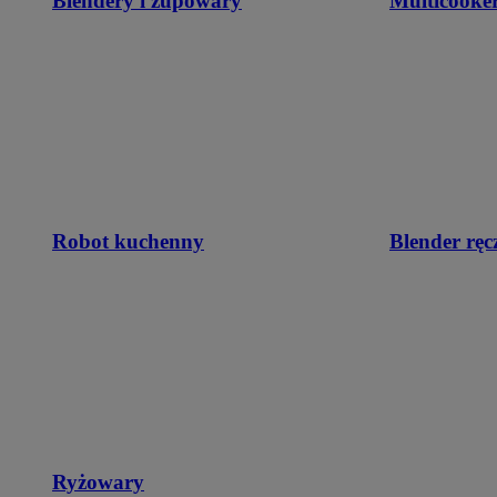
Blendery i zupowary
Multicooke
Robot kuchenny
Blender ręc
Ryżowary