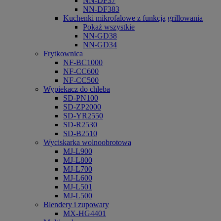
NN-DF37
NN-DF383
Kuchenki mikrofalowe z funkcją grillowania
Pokaż wszystkie
NN-GD38
NN-GD34
Frytkownica
NF-BC1000
NF-CC600
NF-CC500
Wypiekacz do chleba
SD-PN100
SD-ZP2000
SD-YR2550
SD-R2530
SD-B2510
Wyciskarka wolnoobrotowa
MJ-L900
MJ-L800
MJ-L700
MJ-L600
MJ-L501
MJ-L500
Blendery i zupowary
MX-HG4401