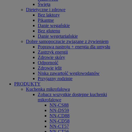
Święta
Dietetyczne i zdrowe
Bez laktozy
Pikantne
Danie wegańskie
Bez glutenu
Danie wegetariańskie
Dobre samopoczucie związane z żywieniem
Poprawa nastroju + energia dla umysłu
Zastrzyk energii
Zdrowie skóry
Odporność
Zdrowie jelit
Niska zawartość węglowodanów
Przyjazny rodzinie
PRODUKTY
Kuchenka mikrofalowa
Zobacz wszystkie dostępne kuchenki
mikrofalowe
NN-CS88
NN-DS59
NN-CD88
NN-CD58
NN-CT57
NN-CT56