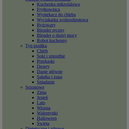
Kuchenka mikrofalowa
Frytkownica
Wypiekacz do chleba
Wyciskarka wolnoobrotowa
Ryżowary
Blender ręczny
Blender o dużej mocy
Robot kuchenny
Typ posiłku
Chleb
Soki i smoothie
Przekąski
Desery
Danie główne
Sałatka i zupa
Śniadanie
Sezonowe
Zima
Jesień
Lato
Wiosna
Walentynki
Halloween
Święta
Dietetyczne i zdrowe