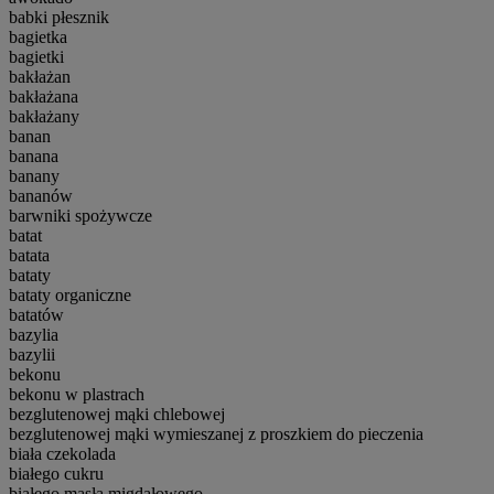
babki płesznik
bagietka
bagietki
bakłażan
bakłażana
bakłażany
banan
banana
banany
bananów
barwniki spożywcze
batat
batata
bataty
bataty organiczne
batatów
bazylia
bazylii
bekonu
bekonu w plastrach
bezglutenowej mąki chlebowej
bezglutenowej mąki wymieszanej z proszkiem do pieczenia
biała czekolada
białego cukru
białego masła migdałowego