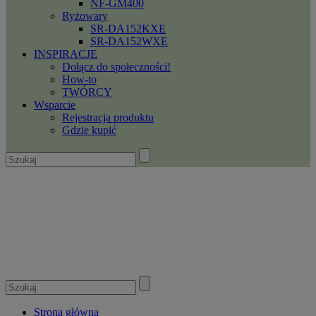
NF-GM400
Ryżowary
SR-DA152KXE
SR-DA152WXE
INSPIRACJE
Dołącz do społeczności!
How-to
TWÓRCY
Wsparcie
Rejestracja produktu
Gdzie kupić
Strona główna