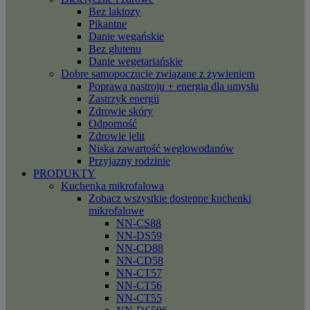
Bez laktozy
Pikantne
Danie wegańskie
Bez glutenu
Danie wegetariańskie
Dobre samopoczucie związane z żywieniem
Poprawa nastroju + energia dla umysłu
Zastrzyk energii
Zdrowie skóry
Odporność
Zdrowie jelit
Niska zawartość węglowodanów
Przyjazny rodzinie
PRODUKTY
Kuchenka mikrofalowa
Zobacz wszystkie dostępne kuchenki
mikrofalowe
NN-CS88
NN-DS59
NN-CD88
NN-CD58
NN-CT57
NN-CT56
NN-CT55