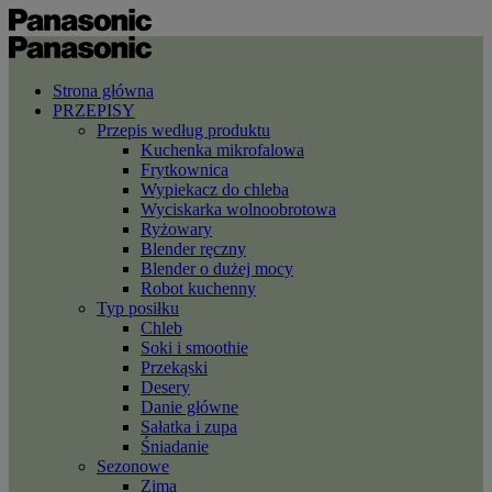
Strona główna
PRZEPISY
Przepis według produktu
Kuchenka mikrofalowa
Frytkownica
Wypiekacz do chleba
Wyciskarka wolnoobrotowa
Ryżowary
Blender ręczny
Blender o dużej mocy
Robot kuchenny
Typ posiłku
Chleb
Soki i smoothie
Przekąski
Desery
Danie główne
Sałatka i zupa
Śniadanie
Sezonowe
Zima