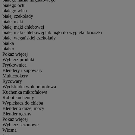
białego octu
białego wina
białej czekolady
białej mąki
białej mąki chlebowej
białej mąki chlebowej lub mąki do wypieku brioszki
białej wegańskiej czekolady
białka
białko
Pokaż więcej
Wybierz produkt
Frytkownica
Blendery i zupowary
Multicookery
Ryżowary
Wyciskarka wolnoobrotowa
Kuchenka mikrofalowa
Robot kuchenny
Wypiekacz do chleba
Blender o dużej mocy
Blender ręczny
Pokaż więcej
Wybierz sezonowe
Wiosna