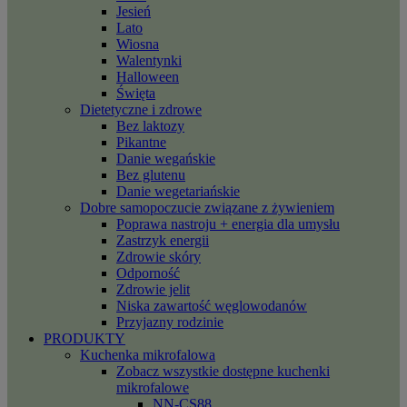
Jesień
Lato
Wiosna
Walentynki
Halloween
Święta
Dietetyczne i zdrowe
Bez laktozy
Pikantne
Danie wegańskie
Bez glutenu
Danie wegetariańskie
Dobre samopoczucie związane z żywieniem
Poprawa nastroju + energia dla umysłu
Zastrzyk energii
Zdrowie skóry
Odporność
Zdrowie jelit
Niska zawartość węglowodanów
Przyjazny rodzinie
PRODUKTY
Kuchenka mikrofalowa
Zobacz wszystkie dostępne kuchenki
mikrofalowe
NN-CS88