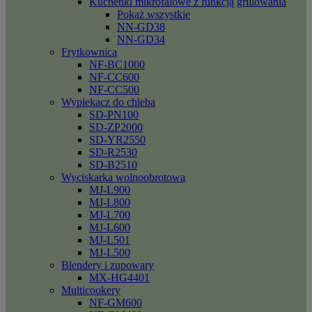
Kuchenki mikrofalowe z funkcją grillowania
Pokaż wszystkie
NN-GD38
NN-GD34
Frytkownica
NF-BC1000
NF-CC600
NF-CC500
Wypiekacz do chleba
SD-PN100
SD-ZP2000
SD-YR2550
SD-R2530
SD-B2510
Wyciskarka wolnoobrotowa
MJ-L900
MJ-L800
MJ-L700
MJ-L600
MJ-L501
MJ-L500
Blendery i zupowary
MX-HG4401
Multicookery
NF-GM600