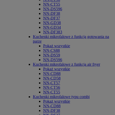
NN-CT55
NN-DS596
NN-DF38
NN-DF37
NN-GD38
NN-GD34
NN-DF383
Kuchenki mikrofalowe z funkcją gotowania na
parze
Pokaż wszystkie
NN-CS88
NN-DS59
NN-DS596
Kuchenki mikrofalowe z funkcja air fryer
Pokaż wszystkie
NN-CD88
NN-CD58
NN-CT57
NN-CT56
NN-CT55
Kuchenki mikrofalowe typu combi
Pokaż wszystkie
NN-CD88
NN-DF38