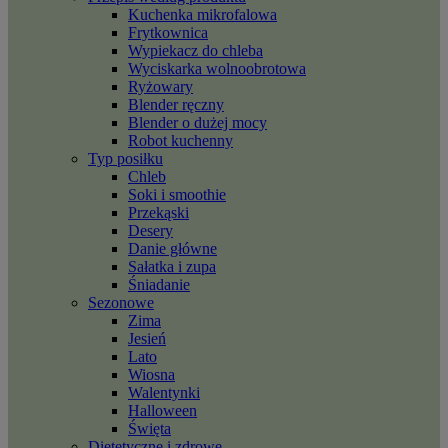
Kuchenka mikrofalowa
Frytkownica
Wypiekacz do chleba
Wyciskarka wolnoobrotowa
Ryżowary
Blender ręczny
Blender o dużej mocy
Robot kuchenny
Typ posiłku
Chleb
Soki i smoothie
Przekąski
Desery
Danie główne
Sałatka i zupa
Śniadanie
Sezonowe
Zima
Jesień
Lato
Wiosna
Walentynki
Halloween
Święta
Dietetyczne i zdrowe