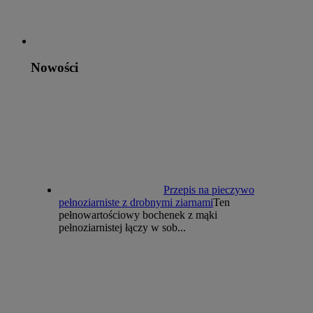
Nowości
Przepis na pieczywo
pełnoziarniste z drobnymi ziarnami
Ten
pełnowartościowy bochenek z mąki
pełnoziarnistej łączy w sob...