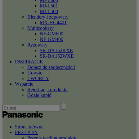
MJ-L600
MJ-L501
MJ-L500
Blendery i zupowary
MX-HG4401
Multicookery
NF-GM600
NF-GM400
Ryżowary
SR-DA152KXE
SR-DA152WXE
INSPIRACJE
Dołącz do społeczności!
How-to
TWÓRCY
Wsparcie
Rejestracja produktu
Gdzie kupić
Strona główna
PRZEPISY
Przepis według produktu