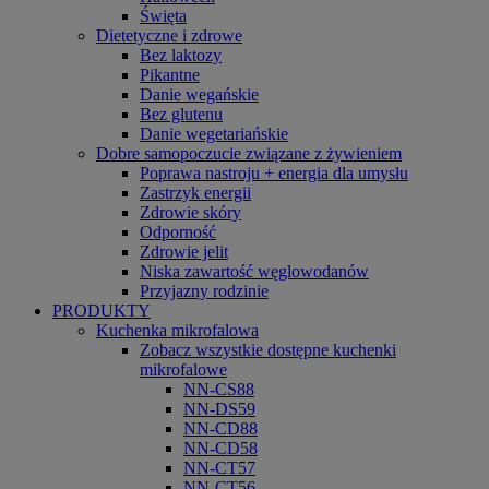
Święta
Dietetyczne i zdrowe
Bez laktozy
Pikantne
Danie wegańskie
Bez glutenu
Danie wegetariańskie
Dobre samopoczucie związane z żywieniem
Poprawa nastroju + energia dla umysłu
Zastrzyk energii
Zdrowie skóry
Odporność
Zdrowie jelit
Niska zawartość węglowodanów
Przyjazny rodzinie
PRODUKTY
Kuchenka mikrofalowa
Zobacz wszystkie dostępne kuchenki
mikrofalowe
NN-CS88
NN-DS59
NN-CD88
NN-CD58
NN-CT57
NN-CT56