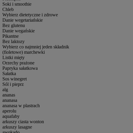
Soki i smoothie
Chleb
Wybierz dietetyczne i zdrowe
Danie wegetariańskie
Bez glutenu
Danie wegańskie
Pikantne
Bez laktozy
Wybierz co najmniej jeden składnik
(fioletowe) marchewki
Listki mięty
Orzechy prażone
Papryka sałatkowa
Sałatka
Sos winegret
Sól i pieprz
alg
ananas
ananasa
ananasa w plastrach
aperolu
aquafaby
arkuszy ciasta wonton
arkuszy lasagne
awokado