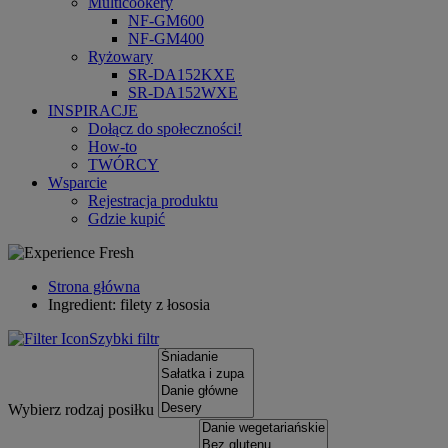
Multicookery
NF-GM600
NF-GM400
Ryżowary
SR-DA152KXE
SR-DA152WXE
INSPIRACJE
Dołącz do społeczności!
How-to
TWÓRCY
Wsparcie
Rejestracja produktu
Gdzie kupić
Strona główna
Ingredient: filety z łososia
Szybki filtr
Wybierz rodzaj posiłku