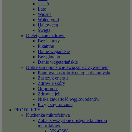
Jesień
Lato
Wiosna
Walentynki
Halloween
Święta
Dietetyczne i zdrowe
Bez laktozy
Pikantne
Danie wegańskie
Bez glutenu
Danie wegetariańskie
Dobre samopoczucie związane z żywieniem
Poprawa nastroju + energia dla umysłu
Zastrzyk energii
Zdrowie skóry
Odporność
Zdrowie jelit
Niska zawartość węglowodanów
Przyjazny rodzinie
PRODUKTY
Kuchenka mikrofalowa
Zobacz wszystkie dostępne kuchenki
mikrofalowe
NN-CS88