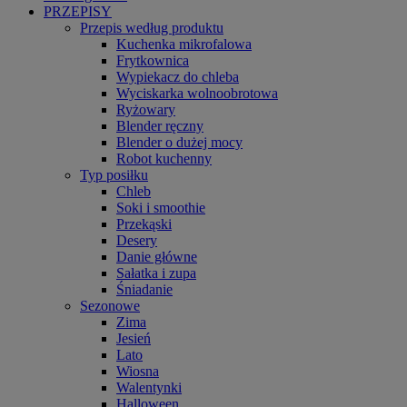
PRZEPISY
Przepis według produktu
Kuchenka mikrofalowa
Frytkownica
Wypiekacz do chleba
Wyciskarka wolnoobrotowa
Ryżowary
Blender ręczny
Blender o dużej mocy
Robot kuchenny
Typ posiłku
Chleb
Soki i smoothie
Przekąski
Desery
Danie główne
Sałatka i zupa
Śniadanie
Sezonowe
Zima
Jesień
Lato
Wiosna
Walentynki
Halloween