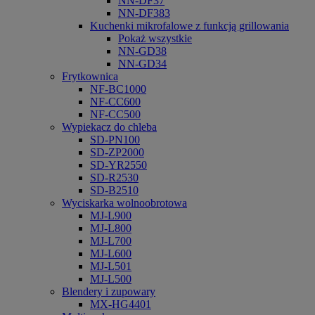
NN-DF37
NN-DF383
Kuchenki mikrofalowe z funkcją grillowania
Pokaż wszystkie
NN-GD38
NN-GD34
Frytkownica
NF-BC1000
NF-CC600
NF-CC500
Wypiekacz do chleba
SD-PN100
SD-ZP2000
SD-YR2550
SD-R2530
SD-B2510
Wyciskarka wolnoobrotowa
MJ-L900
MJ-L800
MJ-L700
MJ-L600
MJ-L501
MJ-L500
Blendery i zupowary
MX-HG4401