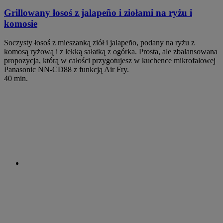
Grillowany łosoś z jalapeño i ziołami na ryżu i
komosie
Soczysty łosoś z mieszanką ziół i jalapeño, podany na ryżu z
komosą ryżową i z lekką sałatką z ogórka. Prosta, ale zbalansowana
propozycja, którą w całości przygotujesz w kuchence mikrofalowej
Panasonic NN-CD88 z funkcją Air Fry.
40 min.