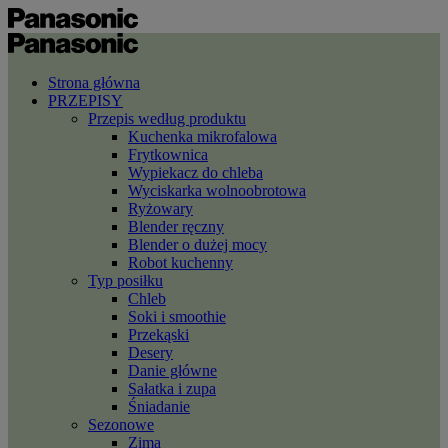
Strona główna
PRZEPISY
Przepis według produktu
Kuchenka mikrofalowa
Frytkownica
Wypiekacz do chleba
Wyciskarka wolnoobrotowa
Ryżowary
Blender ręczny
Blender o dużej mocy
Robot kuchenny
Typ posiłku
Chleb
Soki i smoothie
Przekąski
Desery
Danie główne
Sałatka i zupa
Śniadanie
Sezonowe
Zima