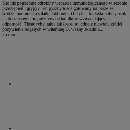
Kto nie potrzebuje odrobiny wsparcia immunologicznego w sezonie
przeziębień i grypy? Ten pyszny łosoś gotowany na parze ze
śródziemnomorską sałatką tabbouleh i bitą fetą to doskonały sposób
na dostarczenie organizmowi składników wzmacniających
odporność. Tłuste ryby, takie jak łosoś, to jedno z niewielu źródeł
pożywienia bogatych w witaminę D, ważny składnik...
25 min