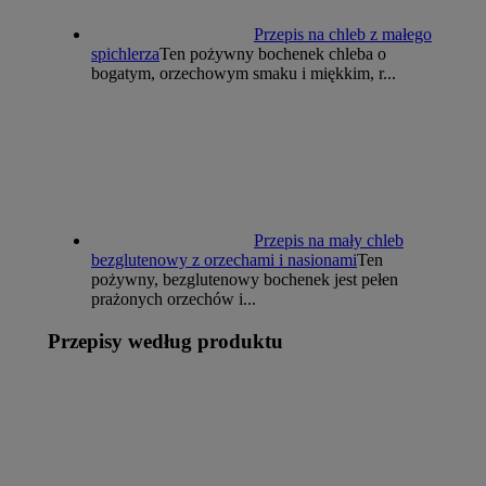
Przepis na chleb z małego
spichlerza
Ten pożywny bochenek chleba o
bogatym, orzechowym smaku i miękkim, r...
Przepis na mały chleb
bezglutenowy z orzechami i nasionami
Ten
pożywny, bezglutenowy bochenek jest pełen
prażonych orzechów i...
Przepisy według produktu