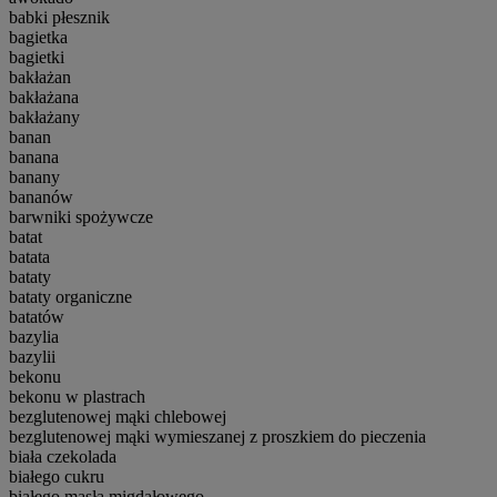
babki płesznik
bagietka
bagietki
bakłażan
bakłażana
bakłażany
banan
banana
banany
bananów
barwniki spożywcze
batat
batata
bataty
bataty organiczne
batatów
bazylia
bazylii
bekonu
bekonu w plastrach
bezglutenowej mąki chlebowej
bezglutenowej mąki wymieszanej z proszkiem do pieczenia
biała czekolada
białego cukru
białego masła migdałowego