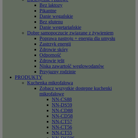
Bez laktozy
Pikantne
Danie wegańskie
Bez glutenu
Danie wegetariańskie
Dobre samopoczucie związane z żywieniem
Poprawa nastroju + energia dla umysłu
Zastrzyk energii
Zdrowie skóry
Odporność
Zdrowie jelit
Niska zawartość węglowodanów
Przyjazny rodzinie
PRODUKTY
Kuchenka mikrofalowa
Zobacz wszystkie dostępne kuchenki
mikrofalowe
NN-CS88
NN-DS59
NN-CD88
NN-CD58
NN-CT57
NN-CT56
NN-CT55