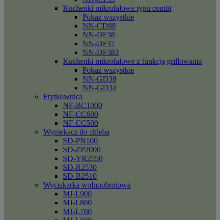
Kuchenki mikrofalowe typu combi
Pokaż wszystkie
NN-CD88
NN-DF38
NN-DF37
NN-DF383
Kuchenki mikrofalowe z funkcją grillowania
Pokaż wszystkie
NN-GD38
NN-GD34
Frytkownica
NF-BC1000
NF-CC600
NF-CC500
Wypiekacz do chleba
SD-PN100
SD-ZP2000
SD-YR2550
SD-R2530
SD-B2510
Wyciskarka wolnoobrotowa
MJ-L900
MJ-L800
MJ-L700