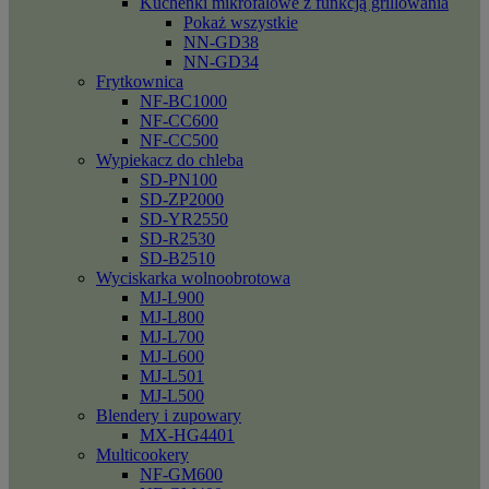
Kuchenki mikrofalowe z funkcją grillowania
Pokaż wszystkie
NN-GD38
NN-GD34
Frytkownica
NF-BC1000
NF-CC600
NF-CC500
Wypiekacz do chleba
SD-PN100
SD-ZP2000
SD-YR2550
SD-R2530
SD-B2510
Wyciskarka wolnoobrotowa
MJ-L900
MJ-L800
MJ-L700
MJ-L600
MJ-L501
MJ-L500
Blendery i zupowary
MX-HG4401
Multicookery
NF-GM600