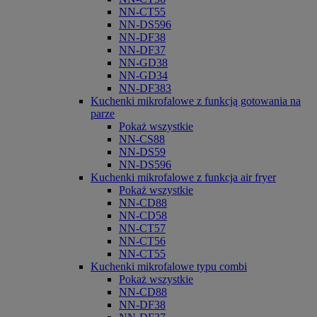
NN-CT55
NN-DS596
NN-DF38
NN-DF37
NN-GD38
NN-GD34
NN-DF383
Kuchenki mikrofalowe z funkcją gotowania na
parze
Pokaż wszystkie
NN-CS88
NN-DS59
NN-DS596
Kuchenki mikrofalowe z funkcja air fryer
Pokaż wszystkie
NN-CD88
NN-CD58
NN-CT57
NN-CT56
NN-CT55
Kuchenki mikrofalowe typu combi
Pokaż wszystkie
NN-CD88
NN-DF38