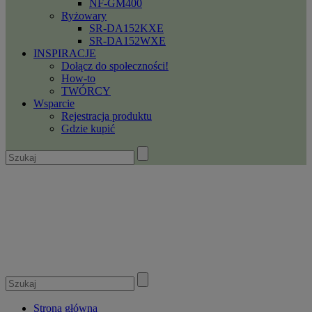
NF-GM400
Ryżowary
SR-DA152KXE
SR-DA152WXE
INSPIRACJE
Dołącz do społeczności!
How-to
TWÓRCY
Wsparcie
Rejestracja produktu
Gdzie kupić
Strona główna