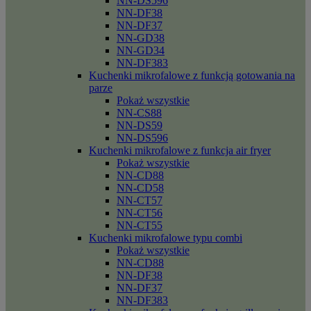
NN-DS596
NN-DF38
NN-DF37
NN-GD38
NN-GD34
NN-DF383
Kuchenki mikrofalowe z funkcją gotowania na
parze
Pokaż wszystkie
NN-CS88
NN-DS59
NN-DS596
Kuchenki mikrofalowe z funkcja air fryer
Pokaż wszystkie
NN-CD88
NN-CD58
NN-CT57
NN-CT56
NN-CT55
Kuchenki mikrofalowe typu combi
Pokaż wszystkie
NN-CD88
NN-DF38
NN-DF37
NN-DF383