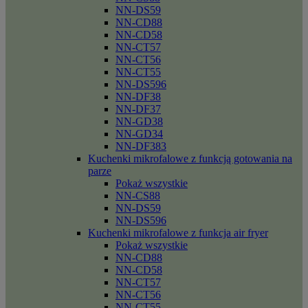
NN-DS59
NN-CD88
NN-CD58
NN-CT57
NN-CT56
NN-CT55
NN-DS596
NN-DF38
NN-DF37
NN-GD38
NN-GD34
NN-DF383
Kuchenki mikrofalowe z funkcją gotowania na
parze
Pokaż wszystkie
NN-CS88
NN-DS59
NN-DS596
Kuchenki mikrofalowe z funkcja air fryer
Pokaż wszystkie
NN-CD88
NN-CD58
NN-CT57
NN-CT56
NN-CT55