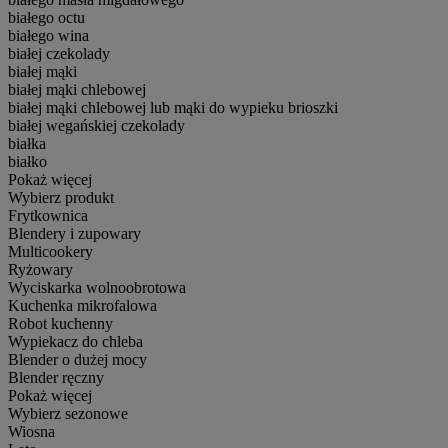
białego octu
białego wina
białej czekolady
białej mąki
białej mąki chlebowej
białej mąki chlebowej lub mąki do wypieku brioszki
białej wegańskiej czekolady
białka
białko
Pokaż więcej
Wybierz produkt
Frytkownica
Blendery i zupowary
Multicookery
Ryżowary
Wyciskarka wolnoobrotowa
Kuchenka mikrofalowa
Robot kuchenny
Wypiekacz do chleba
Blender o dużej mocy
Blender ręczny
Pokaż więcej
Wybierz sezonowe
Wiosna