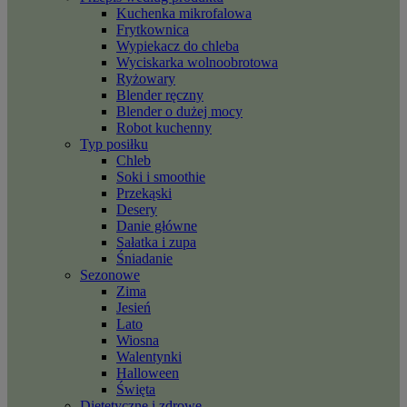
Kuchenka mikrofalowa
Frytkownica
Wypiekacz do chleba
Wyciskarka wolnoobrotowa
Ryżowary
Blender ręczny
Blender o dużej mocy
Robot kuchenny
Typ posiłku
Chleb
Soki i smoothie
Przekąski
Desery
Danie główne
Sałatka i zupa
Śniadanie
Sezonowe
Zima
Jesień
Lato
Wiosna
Walentynki
Halloween
Święta
Dietetyczne i zdrowe