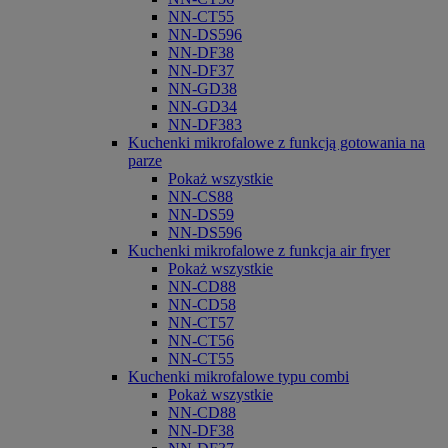
NN-CT55
NN-DS596
NN-DF38
NN-DF37
NN-GD38
NN-GD34
NN-DF383
Kuchenki mikrofalowe z funkcją gotowania na
parze
Pokaż wszystkie
NN-CS88
NN-DS59
NN-DS596
Kuchenki mikrofalowe z funkcja air fryer
Pokaż wszystkie
NN-CD88
NN-CD58
NN-CT57
NN-CT56
NN-CT55
Kuchenki mikrofalowe typu combi
Pokaż wszystkie
NN-CD88
NN-DF38