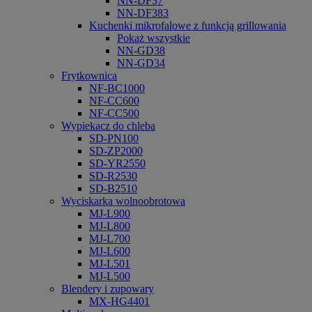
NN-DF37
NN-DF383
Kuchenki mikrofalowe z funkcją grillowania
Pokaż wszystkie
NN-GD38
NN-GD34
Frytkownica
NF-BC1000
NF-CC600
NF-CC500
Wypiekacz do chleba
SD-PN100
SD-ZP2000
SD-YR2550
SD-R2530
SD-B2510
Wyciskarka wolnoobrotowa
MJ-L900
MJ-L800
MJ-L700
MJ-L600
MJ-L501
MJ-L500
Blendery i zupowary
MX-HG4401