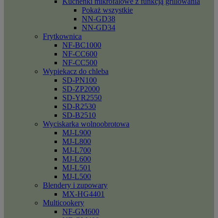
Kuchenki mikrofalowe z funkcją grillowania
Pokaż wszystkie
NN-GD38
NN-GD34
Frytkownica
NF-BC1000
NF-CC600
NF-CC500
Wypiekacz do chleba
SD-PN100
SD-ZP2000
SD-YR2550
SD-R2530
SD-B2510
Wyciskarka wolnoobrotowa
MJ-L900
MJ-L800
MJ-L700
MJ-L600
MJ-L501
MJ-L500
Blendery i zupowary
MX-HG4401
Multicookery
NF-GM600