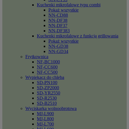
Kuchenki mikrofalowe typu combi
Pokaż wszystkie
NN-CD88
NN-DF38
NN-DF37
NN-DF383
Kuchenki mikrofalowe z funkcją grillowania
Pokaż wszystkie
NN-GD38
NN-GD34
Frytkownica
NF-BC1000
NF-CC600
NF-CC500
Wypiekacz do chleba
SD-PN100
SD-ZP2000
SD-YR2550
SD-R2530
SD-B2510
Wyciskarka wolnoobrotowa
MJ-L900
MJ-L800
MJ-L700