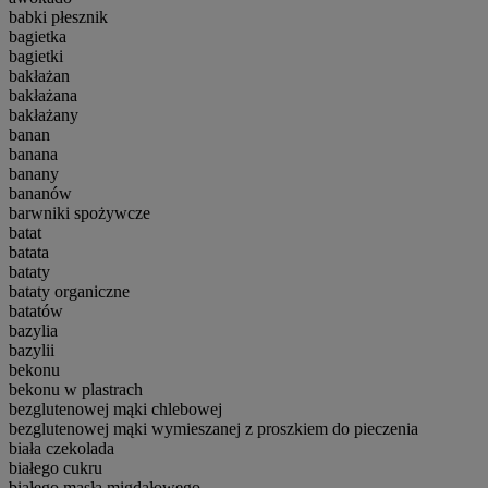
babki płesznik
bagietka
bagietki
bakłażan
bakłażana
bakłażany
banan
banana
banany
bananów
barwniki spożywcze
batat
batata
bataty
bataty organiczne
batatów
bazylia
bazylii
bekonu
bekonu w plastrach
bezglutenowej mąki chlebowej
bezglutenowej mąki wymieszanej z proszkiem do pieczenia
biała czekolada
białego cukru
białego masła migdałowego