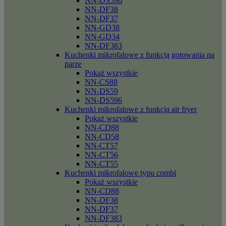
NN-DS596
NN-DF38
NN-DF37
NN-GD38
NN-GD34
NN-DF383
Kuchenki mikrofalowe z funkcją gotowania na
parze
Pokaż wszystkie
NN-CS88
NN-DS59
NN-DS596
Kuchenki mikrofalowe z funkcja air fryer
Pokaż wszystkie
NN-CD88
NN-CD58
NN-CT57
NN-CT56
NN-CT55
Kuchenki mikrofalowe typu combi
Pokaż wszystkie
NN-CD88
NN-DF38
NN-DF37
NN-DF383