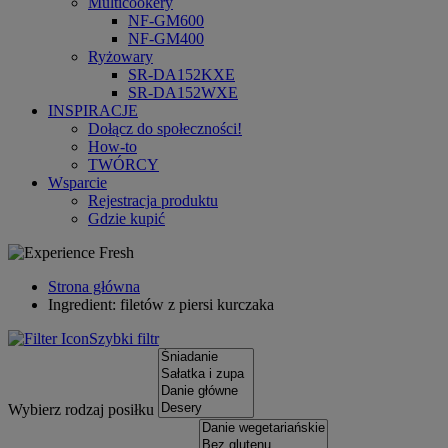
Multicookery
NF-GM600
NF-GM400
Ryżowary
SR-DA152KXE
SR-DA152WXE
INSPIRACJE
Dołącz do społeczności!
How-to
TWÓRCY
Wsparcie
Rejestracja produktu
Gdzie kupić
Strona główna
Ingredient: filetów z piersi kurczaka
Szybki filtr
Wybierz rodzaj posiłku