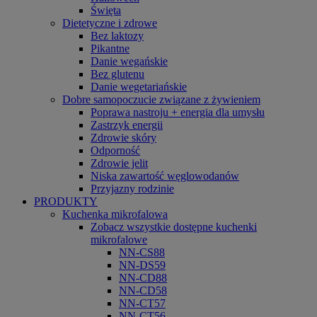
Święta
Dietetyczne i zdrowe
Bez laktozy
Pikantne
Danie wegańskie
Bez glutenu
Danie wegetariańskie
Dobre samopoczucie związane z żywieniem
Poprawa nastroju + energia dla umysłu
Zastrzyk energii
Zdrowie skóry
Odporność
Zdrowie jelit
Niska zawartość węglowodanów
Przyjazny rodzinie
PRODUKTY
Kuchenka mikrofalowa
Zobacz wszystkie dostępne kuchenki
mikrofalowe
NN-CS88
NN-DS59
NN-CD88
NN-CD58
NN-CT57
NN-CT56