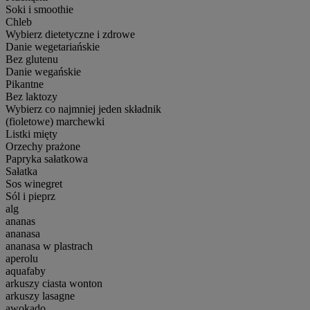
Soki i smoothie
Chleb
Wybierz dietetyczne i zdrowe
Danie wegetariańskie
Bez glutenu
Danie wegańskie
Pikantne
Bez laktozy
Wybierz co najmniej jeden składnik
(fioletowe) marchewki
Listki mięty
Orzechy prażone
Papryka sałatkowa
Sałatka
Sos winegret
Sól i pieprz
alg
ananas
ananasa
ananasa w plastrach
aperolu
aquafaby
arkuszy ciasta wonton
arkuszy lasagne
awokado