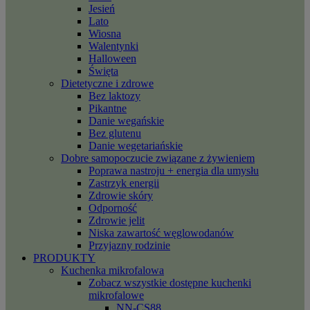
Jesień
Lato
Wiosna
Walentynki
Halloween
Święta
Dietetyczne i zdrowe
Bez laktozy
Pikantne
Danie wegańskie
Bez glutenu
Danie wegetariańskie
Dobre samopoczucie związane z żywieniem
Poprawa nastroju + energia dla umysłu
Zastrzyk energii
Zdrowie skóry
Odporność
Zdrowie jelit
Niska zawartość węglowodanów
Przyjazny rodzinie
PRODUKTY
Kuchenka mikrofalowa
Zobacz wszystkie dostępne kuchenki
mikrofalowe
NN-CS88