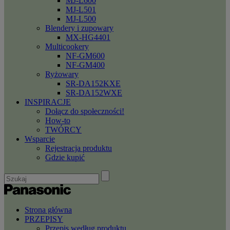
MJ-L600
MJ-L501
MJ-L500
Blendery i zupowary
MX-HG4401
Multicookery
NF-GM600
NF-GM400
Ryżowary
SR-DA152KXE
SR-DA152WXE
INSPIRACJE
Dołącz do społeczności!
How-to
TWÓRCY
Wsparcie
Rejestracja produktu
Gdzie kupić
Strona główna
PRZEPISY
Przepis według produktu