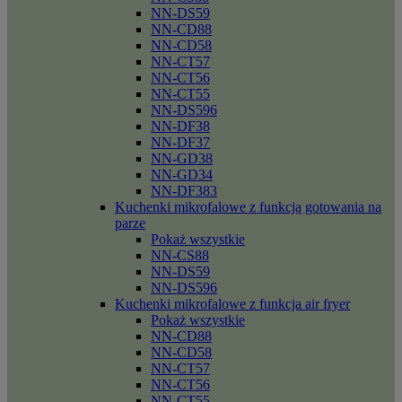
NN-DS59
NN-CD88
NN-CD58
NN-CT57
NN-CT56
NN-CT55
NN-DS596
NN-DF38
NN-DF37
NN-GD38
NN-GD34
NN-DF383
Kuchenki mikrofalowe z funkcją gotowania na
parze
Pokaż wszystkie
NN-CS88
NN-DS59
NN-DS596
Kuchenki mikrofalowe z funkcja air fryer
Pokaż wszystkie
NN-CD88
NN-CD58
NN-CT57
NN-CT56
NN-CT55