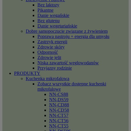
Bez laktozy
Pikantne
Danie wegańskie
Bez glutenu
Danie wegetariańskie
Dobre samopoczucie związane z żywieniem
Poprawa nastroju + energia dla umysłu
Zastrzyk energii
Zdrowie skóry
Odporność
Zdrowie jelit
Niska zawartość węglowodanów
Przyjazny rodzinie
PRODUKTY
Kuchenka mikrofalowa
Zobacz wszystkie dostępne kuchenki
mikrofalowe
NN-CS88
NN-DS59
NN-CD88
NN-CD58
NN-CT57
NN-CT56
NN-CT55