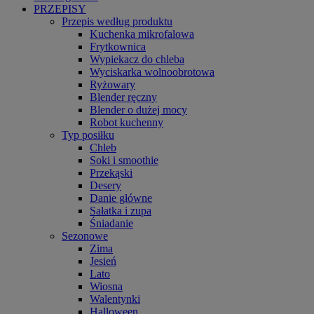
PRZEPISY
Przepis według produktu
Kuchenka mikrofalowa
Frytkownica
Wypiekacz do chleba
Wyciskarka wolnoobrotowa
Ryżowary
Blender ręczny
Blender o dużej mocy
Robot kuchenny
Typ posiłku
Chleb
Soki i smoothie
Przekąski
Desery
Danie główne
Sałatka i zupa
Śniadanie
Sezonowe
Zima
Jesień
Lato
Wiosna
Walentynki
Halloween