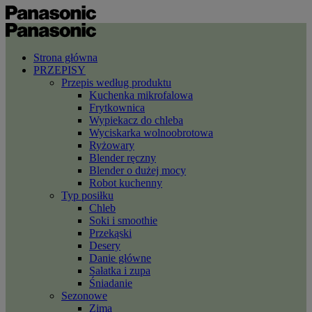
Strona główna
PRZEPISY
Przepis według produktu
Kuchenka mikrofalowa
Frytkownica
Wypiekacz do chleba
Wyciskarka wolnoobrotowa
Ryżowary
Blender ręczny
Blender o dużej mocy
Robot kuchenny
Typ posiłku
Chleb
Soki i smoothie
Przekąski
Desery
Danie główne
Sałatka i zupa
Śniadanie
Sezonowe
Zima