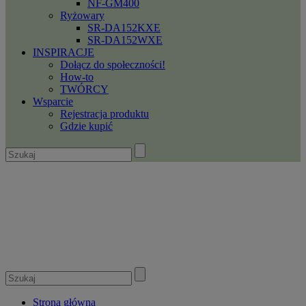
NF-GM400
Ryżowary
SR-DA152KXE
SR-DA152WXE
INSPIRACJE
Dołącz do społeczności!
How-to
TWÓRCY
Wsparcie
Rejestracja produktu
Gdzie kupić
Strona główna