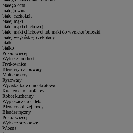
białego octu
białego wina
białej czekolady
białej mąki
białej mąki chlebowej
białej mąki chlebowej lub mąki do wypieku brioszki
białej wegańskiej czekolady
białka
białko
Pokaż więcej
Wybierz produkt
Frytkownica
Blendery i zupowary
Multicookery
Ryżowary
Wyciskarka wolnoobrotowa
Kuchenka mikrofalowa
Robot kuchenny
Wypiekacz do chleba
Blender o dużej mocy
Blender ręczny
Pokaż więcej
Wybierz sezonowe
Wiosna