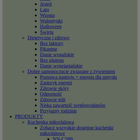
Jesień
Lato
Wiosna
Walentynki
Halloween
Święta
Dietetyczne i zdrowe
Bez laktozy
Pikantne
Danie wegańskie
Bez glutenu
Danie wegetariańskie
Dobre samopoczucie związane z żywieniem
Poprawa nastroju + energia dla umysłu
Zastrzyk energii
Zdrowie skóry
Odporność
Zdrowie jelit
Niska zawartość węglowodanów
Przyjazny rodzinie
PRODUKTY
Kuchenka mikrofalowa
Zobacz wszystkie dostępne kuchenki
mikrofalowe
NN-CS88