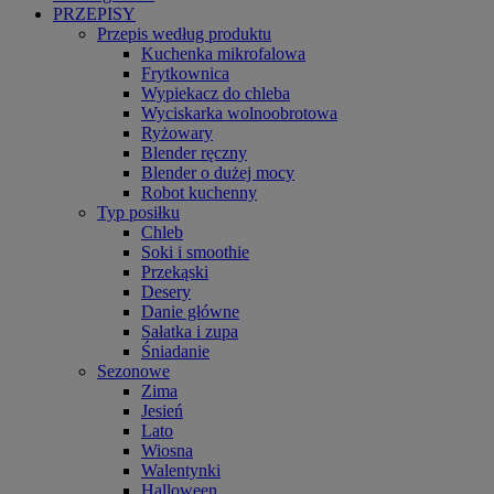
PRZEPISY
Przepis według produktu
Kuchenka mikrofalowa
Frytkownica
Wypiekacz do chleba
Wyciskarka wolnoobrotowa
Ryżowary
Blender ręczny
Blender o dużej mocy
Robot kuchenny
Typ posiłku
Chleb
Soki i smoothie
Przekąski
Desery
Danie główne
Sałatka i zupa
Śniadanie
Sezonowe
Zima
Jesień
Lato
Wiosna
Walentynki
Halloween