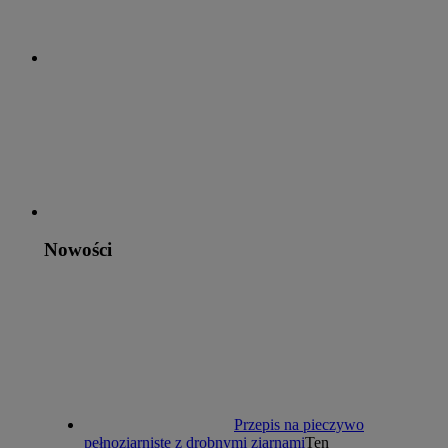
Nowości
Przepis na pieczywo
pełnoziarniste z drobnymi ziarnami
Ten