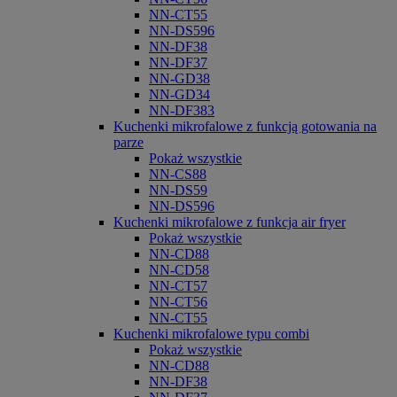
NN-CT55
NN-DS596
NN-DF38
NN-DF37
NN-GD38
NN-GD34
NN-DF383
Kuchenki mikrofalowe z funkcją gotowania na
parze
Pokaż wszystkie
NN-CS88
NN-DS59
NN-DS596
Kuchenki mikrofalowe z funkcja air fryer
Pokaż wszystkie
NN-CD88
NN-CD58
NN-CT57
NN-CT56
NN-CT55
Kuchenki mikrofalowe typu combi
Pokaż wszystkie
NN-CD88
NN-DF38