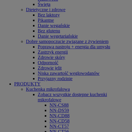
Święta
Dietetyczne i zdrowe
Bez laktozy
Pikantne
Danie wegańskie
Bez glutenu
Danie wegetariańskie
Dobre samopoczucie związane z żywieniem
Poprawa nastroju + energia dla umysłu
Zastrzyk energii
Zdrowie skóry
Odporność
Zdrowie jelit
Niska zawartość węglowodanów
Przyjazny rodzinie
PRODUKTY
Kuchenka mikrofalowa
Zobacz wszystkie dostępne kuchenki
mikrofalowe
NN-CS88
NN-DS59
NN-CD88
NN-CD58
NN-CT57
NN-CT56