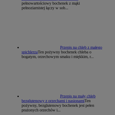
pełnowartościowy bochenek z mąki
pełnoziarnistej łączy w sob...
Przepis na chleb z małego
spichlerza
Ten pożywny bochenek chleba o
bogatym, orzechowym smaku i miękkim, r...
Przepis na mały chleb
bezglutenowy z orzechami i nasionami
Ten
pożywny, bezglutenowy bochenek jest pełen
prażonych orzechów i...