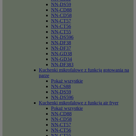
NN-DS59
NN-CD88
NN-CD58
NN-CT57
NN-CT56
NN-CT55
NN-DS596
NN-DF38
NN-DF37
NN-GD38
NN-GD34
NN-DF383
Kuchenki mikrofalowe z funkcją gotowania na
parze
Pokaż wszystkie
NN-CS88
NN-DS59
NN-DS596
Kuchenki mikrofalowe z funkcja air fryer
Pokaż wszystkie
NN-CD88
NN-CD58
NN-CT57
NN-CT56
NN-CT55