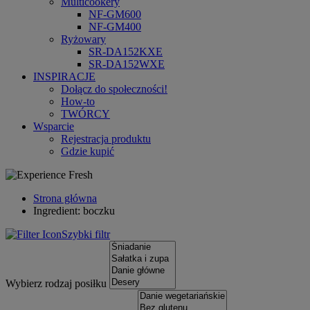
Multicookery
NF-GM600
NF-GM400
Ryżowary
SR-DA152KXE
SR-DA152WXE
INSPIRACJE
Dołącz do społeczności!
How-to
TWÓRCY
Wsparcie
Rejestracja produktu
Gdzie kupić
Strona główna
Ingredient: boczku
Szybki filtr
Wybierz rodzaj posiłku