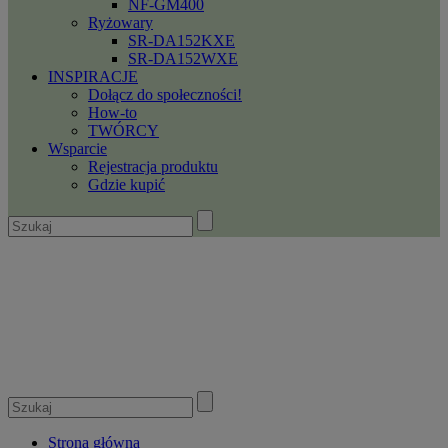
NF-GM400
Ryżowary
SR-DA152KXE
SR-DA152WXE
INSPIRACJE
Dołącz do społeczności!
How-to
TWÓRCY
Wsparcie
Rejestracja produktu
Gdzie kupić
Strona główna