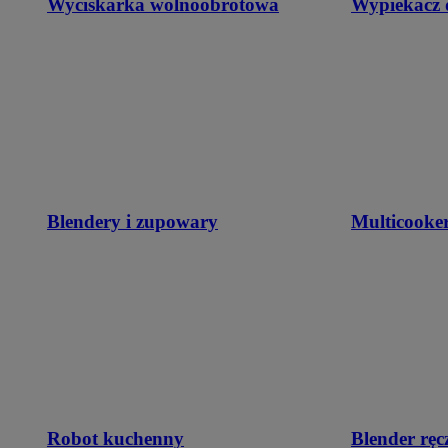
Wyciskarka wolnoobrotowa
Wypiekacz 
Blendery i zupowary
Multicooke
Robot kuchenny
Blender ręc