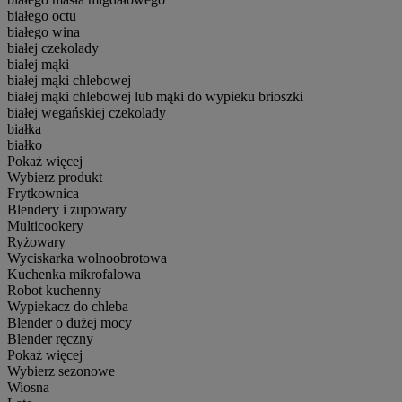
białego octu
białego wina
białej czekolady
białej mąki
białej mąki chlebowej
białej mąki chlebowej lub mąki do wypieku brioszki
białej wegańskiej czekolady
białka
białko
Pokaż więcej
Wybierz produkt
Frytkownica
Blendery i zupowary
Multicookery
Ryżowary
Wyciskarka wolnoobrotowa
Kuchenka mikrofalowa
Robot kuchenny
Wypiekacz do chleba
Blender o dużej mocy
Blender ręczny
Pokaż więcej
Wybierz sezonowe
Wiosna