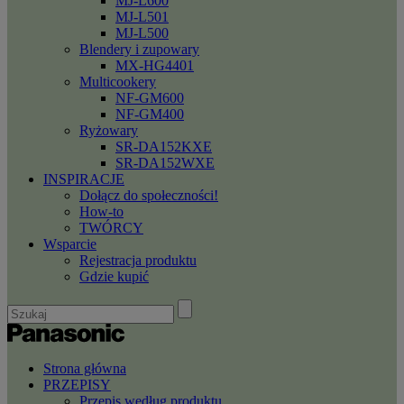
MJ-L600
MJ-L501
MJ-L500
Blendery i zupowary
MX-HG4401
Multicookery
NF-GM600
NF-GM400
Ryżowary
SR-DA152KXE
SR-DA152WXE
INSPIRACJE
Dołącz do społeczności!
How-to
TWÓRCY
Wsparcie
Rejestracja produktu
Gdzie kupić
Strona główna
PRZEPISY
Przepis według produktu