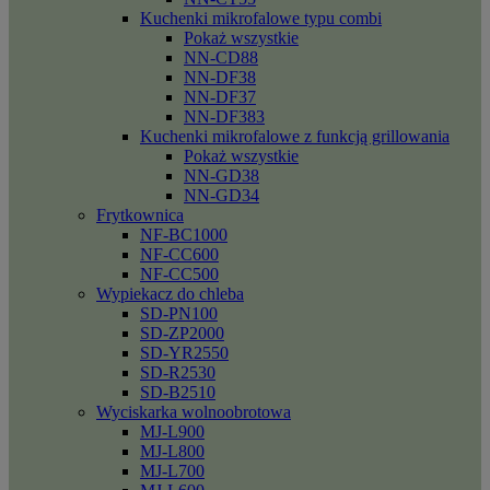
Kuchenki mikrofalowe typu combi
Pokaż wszystkie
NN-CD88
NN-DF38
NN-DF37
NN-DF383
Kuchenki mikrofalowe z funkcją grillowania
Pokaż wszystkie
NN-GD38
NN-GD34
Frytkownica
NF-BC1000
NF-CC600
NF-CC500
Wypiekacz do chleba
SD-PN100
SD-ZP2000
SD-YR2550
SD-R2530
SD-B2510
Wyciskarka wolnoobrotowa
MJ-L900
MJ-L800
MJ-L700