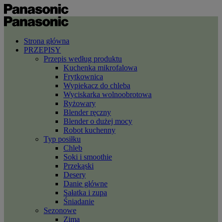
Strona główna
PRZEPISY
Przepis według produktu
Kuchenka mikrofalowa
Frytkownica
Wypiekacz do chleba
Wyciskarka wolnoobrotowa
Ryżowary
Blender ręczny
Blender o dużej mocy
Robot kuchenny
Typ posiłku
Chleb
Soki i smoothie
Przekąski
Desery
Danie główne
Sałatka i zupa
Śniadanie
Sezonowe
Zima