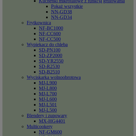
Kuchenki mikrofalowe z funkcją grillowania
Pokaż wszystkie
NN-GD38
NN-GD34
Frytkownica
NF-BC1000
NF-CC600
NF-CC500
Wypiekacz do chleba
SD-PN100
SD-ZP2000
SD-YR2550
SD-R2530
SD-B2510
Wyciskarka wolnoobrotowa
MJ-L900
MJ-L800
MJ-L700
MJ-L600
MJ-L501
MJ-L500
Blendery i zupowary
MX-HG4401
Multicookery
NF-GM600