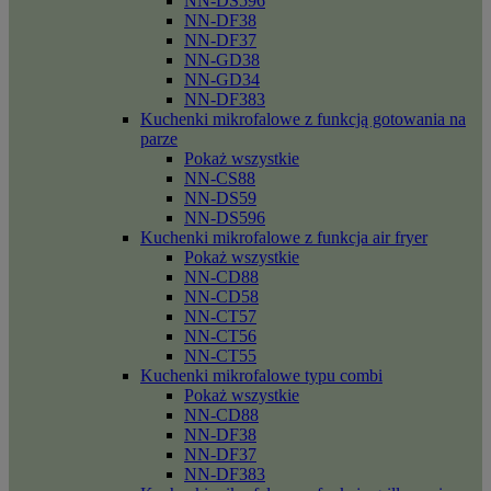
NN-DS596
NN-DF38
NN-DF37
NN-GD38
NN-GD34
NN-DF383
Kuchenki mikrofalowe z funkcją gotowania na
parze
Pokaż wszystkie
NN-CS88
NN-DS59
NN-DS596
Kuchenki mikrofalowe z funkcja air fryer
Pokaż wszystkie
NN-CD88
NN-CD58
NN-CT57
NN-CT56
NN-CT55
Kuchenki mikrofalowe typu combi
Pokaż wszystkie
NN-CD88
NN-DF38
NN-DF37
NN-DF383