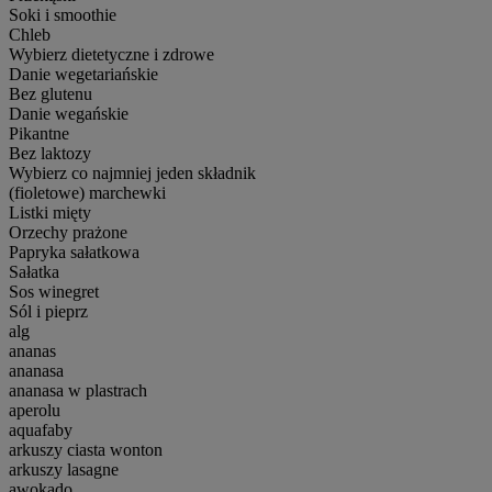
Soki i smoothie
Chleb
Wybierz dietetyczne i zdrowe
Danie wegetariańskie
Bez glutenu
Danie wegańskie
Pikantne
Bez laktozy
Wybierz co najmniej jeden składnik
(fioletowe) marchewki
Listki mięty
Orzechy prażone
Papryka sałatkowa
Sałatka
Sos winegret
Sól i pieprz
alg
ananas
ananasa
ananasa w plastrach
aperolu
aquafaby
arkuszy ciasta wonton
arkuszy lasagne
awokado