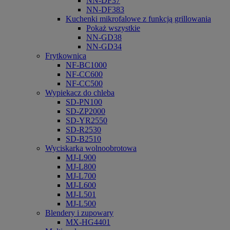
NN-DF37
NN-DF383
Kuchenki mikrofalowe z funkcją grillowania
Pokaż wszystkie
NN-GD38
NN-GD34
Frytkownica
NF-BC1000
NF-CC600
NF-CC500
Wypiekacz do chleba
SD-PN100
SD-ZP2000
SD-YR2550
SD-R2530
SD-B2510
Wyciskarka wolnoobrotowa
MJ-L900
MJ-L800
MJ-L700
MJ-L600
MJ-L501
MJ-L500
Blendery i zupowary
MX-HG4401