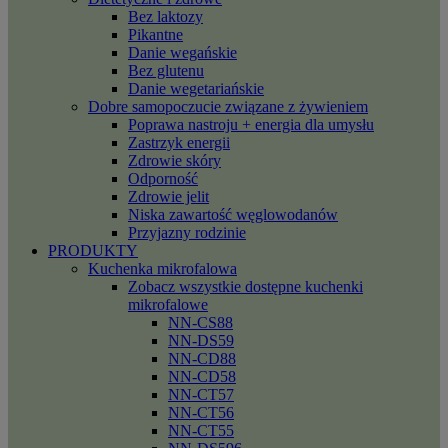
Bez laktozy
Pikantne
Danie wegańskie
Bez glutenu
Danie wegetariańskie
Dobre samopoczucie związane z żywieniem
Poprawa nastroju + energia dla umysłu
Zastrzyk energii
Zdrowie skóry
Odporność
Zdrowie jelit
Niska zawartość węglowodanów
Przyjazny rodzinie
PRODUKTY
Kuchenka mikrofalowa
Zobacz wszystkie dostępne kuchenki
mikrofalowe
NN-CS88
NN-DS59
NN-CD88
NN-CD58
NN-CT57
NN-CT56
NN-CT55