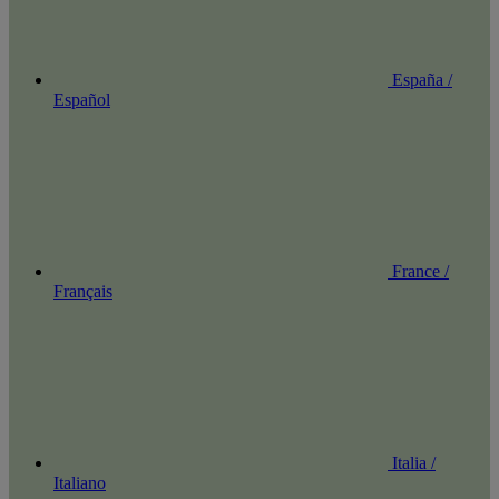
España /
Español
France /
Français
Italia /
Italiano