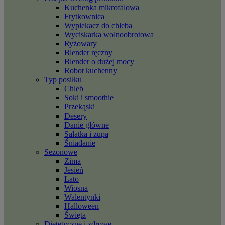
Kuchenka mikrofalowa
Frytkownica
Wypiekacz do chleba
Wyciskarka wolnoobrotowa
Ryżowary
Blender ręczny
Blender o dużej mocy
Robot kuchenny
Typ posiłku
Chleb
Soki i smoothie
Przekąski
Desery
Danie główne
Sałatka i zupa
Śniadanie
Sezonowe
Zima
Jesień
Lato
Wiosna
Walentynki
Halloween
Święta
Dietetyczne i zdrowe