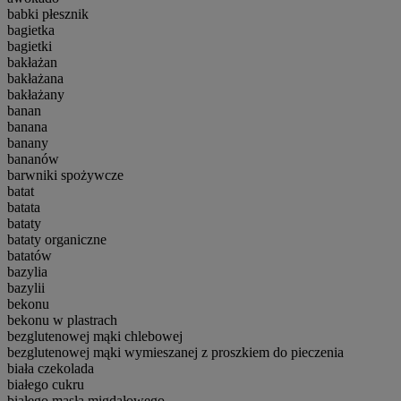
babki płesznik
bagietka
bagietki
bakłażan
bakłażana
bakłażany
banan
banana
banany
bananów
barwniki spożywcze
batat
batata
bataty
bataty organiczne
batatów
bazylia
bazylii
bekonu
bekonu w plastrach
bezglutenowej mąki chlebowej
bezglutenowej mąki wymieszanej z proszkiem do pieczenia
biała czekolada
białego cukru
białego masła migdałowego