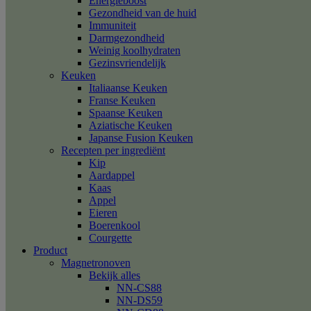
Energieboost
Gezondheid van de huid
Immuniteit
Darmgezondheid
Weinig koolhydraten
Gezinsvriendelijk
Keuken
Italiaanse Keuken
Franse Keuken
Spaanse Keuken
Aziatische Keuken
Japanse Fusion Keuken
Recepten per ingrediënt
Kip
Aardappel
Kaas
Appel
Eieren
Boerenkool
Courgette
Product
Magnetronoven
Bekijk alles
NN-CS88
NN-DS59