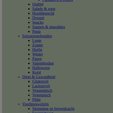
Ontbijt
Salade & soep
Hoofdgerecht
Dessert
Snacks
Sappen & smoothies
Pasta
Seizoensgebonden
Lente
Zomer
Herfst
Winter
Pasen
Valentijnsdag
Halloween
Kerst
Dieet & Gezondheid
Glutenvrij
Lactosevrij
Veganistisch
Vegetarisch
Pittig
Voedingswelzijn
Stemming en hersenkracht