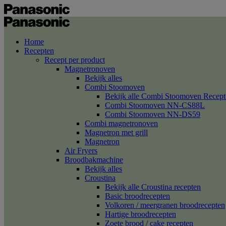
Home
Recepten
Recept per product
Magnetronoven
Bekijk alles
Combi Stoomoven
Bekijk alle Combi Stoomoven Recept
Combi Stoomoven NN-CS88L
Combi Stoomoven NN-DS59
Combi magnetronoven
Magnetron met grill
Magnetron
Air Fryers
Broodbakmachine
Bekijk alles
Croustina
Bekijk alle Croustina recepten
Basic broodrecepten
Volkoren / meergranen broodrecepten
Hartige broodrecepten
Zoete brood / cake recepten