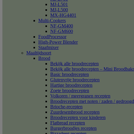
MJ-L501
MJ-L500
MX-HG4401
Multi-Cookers
NF-GM400
NF-GM600
FoodProcessor
High-Power Blender
Staafmixer
Maaltijdsoort
Brood
Bekijk alle broodrecepten
Bekijk alle broodrecepten – Mini Broodba
Basic broodrecepten
Glutenvrije broodrecepten
Hartige broodrecepten
Zoete broodrecepten
Volkoren / meergranen recepten
Broodrecepten met noten / zaden / gedroogd 
Brioche-recepten
Zuurdesembrood recepten
Broodrecepten voor kinderen
Flatbread recepten
Burgerbroodjes recepten
Pizzadeeg recepten