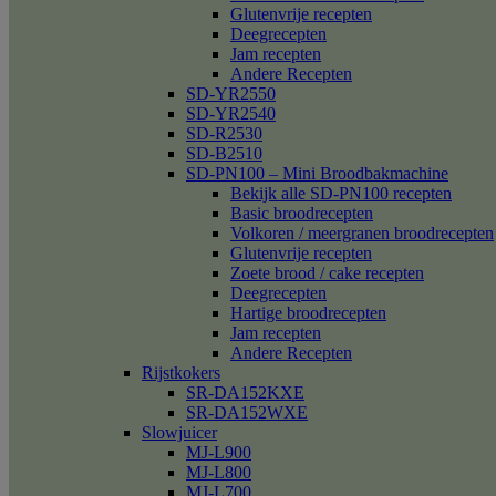
Glutenvrije recepten
Deegrecepten
Jam recepten
Andere Recepten
SD-YR2550
SD-YR2540
SD-R2530
SD-B2510
SD-PN100 – Mini Broodbakmachine
Bekijk alle SD-PN100 recepten
Basic broodrecepten
Volkoren / meergranen broodrecepten
Glutenvrije recepten
Zoete brood / cake recepten
Deegrecepten
Hartige broodrecepten
Jam recepten
Andere Recepten
Rijstkokers
SR-DA152KXE
SR-DA152WXE
Slowjuicer
MJ-L900
MJ-L800
MJ-L700