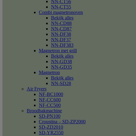
NN-CT56
NN-CT55
Combi magnetronoven
Bekijk alles
NN-CD88
NN-CD87
NN-DF38
NN-DF37
NN-DF383
Magnetron met grill
Bekijk alles
NN-GD38
NN-GD35
Magnetron
Bekijk alles
NN-SD28
Air Fryers
NF-BC1000
NF-CC600
NF-CC500
Broodbakmachine
SD-PN100
Croustina – SD-ZP2000
SD-ZD2010
SD-YR2550