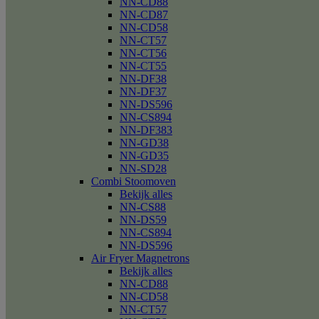
NN-CD88
NN-CD87
NN-CD58
NN-CT57
NN-CT56
NN-CT55
NN-DF38
NN-DF37
NN-DS596
NN-CS894
NN-DF383
NN-GD38
NN-GD35
NN-SD28
Combi Stoomoven
Bekijk alles
NN-CS88
NN-DS59
NN-CS894
NN-DS596
Air Fryer Magnetrons
Bekijk alles
NN-CD88
NN-CD58
NN-CT57