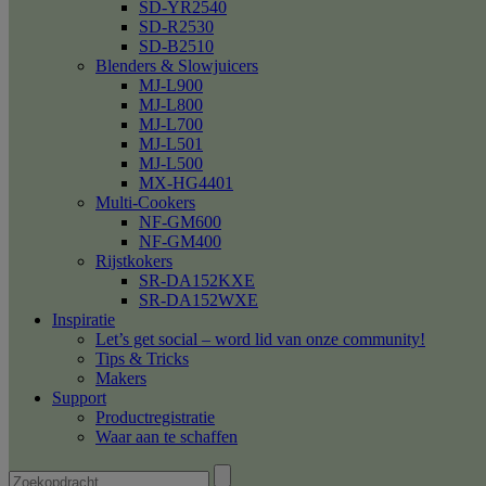
SD-YR2540
SD-R2530
SD-B2510
Blenders & Slowjuicers
MJ-L900
MJ-L800
MJ-L700
MJ-L501
MJ-L500
MX-HG4401
Multi-Cookers
NF-GM600
NF-GM400
Rijstkokers
SR-DA152KXE
SR-DA152WXE
Inspiratie
Let’s get social – word lid van onze community!
Tips & Tricks
Makers
Support
Productregistratie
Waar aan te schaffen