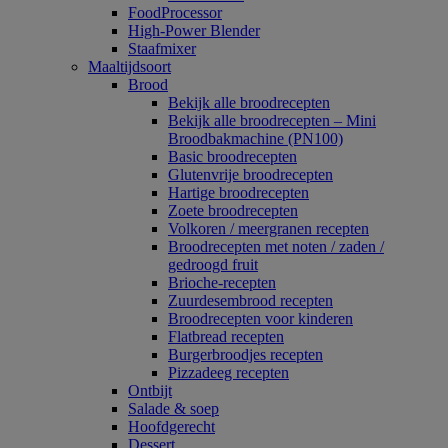
FoodProcessor
High-Power Blender
Staafmixer
Maaltijdsoort
Brood
Bekijk alle broodrecepten
Bekijk alle broodrecepten – Mini
Broodbakmachine (PN100)
Basic broodrecepten
Glutenvrije broodrecepten
Hartige broodrecepten
Zoete broodrecepten
Volkoren / meergranen recepten
Broodrecepten met noten / zaden /
gedroogd fruit
Brioche-recepten
Zuurdesembrood recepten
Broodrecepten voor kinderen
Flatbread recepten
Burgerbroodjes recepten
Pizzadeeg recepten
Ontbijt
Salade & soep
Hoofdgerecht
Dessert