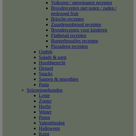
Volkoren / meergranen recepten
Broodrecepten met noten / zaden /
gedroogd fruit
Brioche-recepten
Zuurdesembrood recepten
Broodrecepten voor kinderen
Flatbread recepten
Burgerbroodjes recepten
Pizzadeeg recepten
Ontbijt
Salade & soep
Hoofdgerecht
Dessert
Snacks
Sappen & smoothies
Pasta
Seizoensgebonden
Lente
Zomer
Herfst
Winter
Pasen
Valentijnsdag
Halloween
Kerst