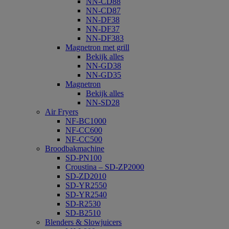
NN-CD88
NN-CD87
NN-DF38
NN-DF37
NN-DF383
Magnetron met grill
Bekijk alles
NN-GD38
NN-GD35
Magnetron
Bekijk alles
NN-SD28
Air Fryers
NF-BC1000
NF-CC600
NF-CC500
Broodbakmachine
SD-PN100
Croustina – SD-ZP2000
SD-ZD2010
SD-YR2550
SD-YR2540
SD-R2530
SD-B2510
Blenders & Slowjuicers