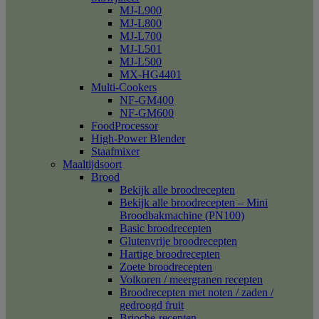
MJ-L900
MJ-L800
MJ-L700
MJ-L501
MJ-L500
MX-HG4401
Multi-Cookers
NF-GM400
NF-GM600
FoodProcessor
High-Power Blender
Staafmixer
Maaltijdsoort
Brood
Bekijk alle broodrecepten
Bekijk alle broodrecepten – Mini
Broodbakmachine (PN100)
Basic broodrecepten
Glutenvrije broodrecepten
Hartige broodrecepten
Zoete broodrecepten
Volkoren / meergranen recepten
Broodrecepten met noten / zaden /
gedroogd fruit
Brioche-recepten