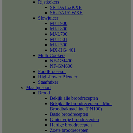
Rijstkokers
SR-DA152KXE
SR-DA152WXE
Slowjuicer
MJ-L900
MJ-L800
MJ-L700
MJ-L501
MJ-L500
MX-HG4401
Multi-Cookers
NF-GM400
NF-GM600
FoodProcessor
High-Power Blender
Staafmixer
Maaltijdsoort
Brood
Bekijk alle broodrecepten
Bekijk alle broodrecepten – Mini
Broodbakmachine (PN100)
Basic broodrecepten
Glutenvrije broodrecepten
Hartige broodrecepten
Zoete broodrecepten