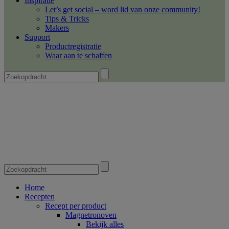
Inspiratie
Let’s get social – word lid van onze community!
Tips & Tricks
Makers
Support
Productregistratie
Waar aan te schaffen
Home
Recepten
Recept per product
Magnetronoven
Bekijk alles