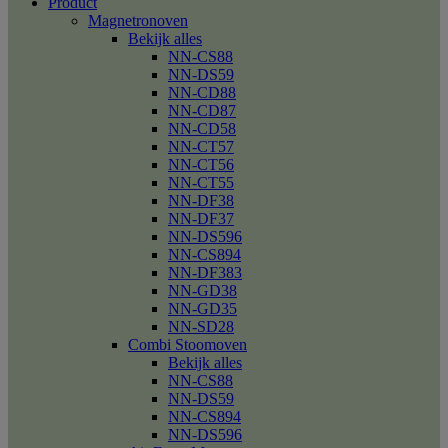
Product
Magnetronoven
Bekijk alles
NN-CS88
NN-DS59
NN-CD88
NN-CD87
NN-CD58
NN-CT57
NN-CT56
NN-CT55
NN-DF38
NN-DF37
NN-DS596
NN-CS894
NN-DF383
NN-GD38
NN-GD35
NN-SD28
Combi Stoomoven
Bekijk alles
NN-CS88
NN-DS59
NN-CS894
NN-DS596