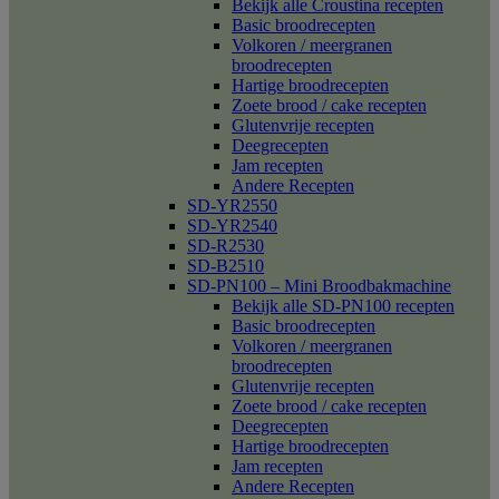
Bekijk alle Croustina recepten
Basic broodrecepten
Volkoren / meergranen
broodrecepten
Hartige broodrecepten
Zoete brood / cake recepten
Glutenvrije recepten
Deegrecepten
Jam recepten
Andere Recepten
SD-YR2550
SD-YR2540
SD-R2530
SD-B2510
SD-PN100 – Mini Broodbakmachine
Bekijk alle SD-PN100 recepten
Basic broodrecepten
Volkoren / meergranen
broodrecepten
Glutenvrije recepten
Zoete brood / cake recepten
Deegrecepten
Hartige broodrecepten
Jam recepten
Andere Recepten