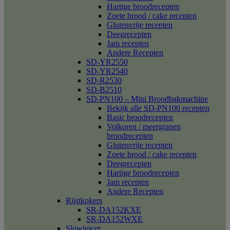
Hartige broodrecepten
Zoete brood / cake recepten
Glutenvrije recepten
Deegrecepten
Jam recepten
Andere Recepten
SD-YR2550
SD-YR2540
SD-R2530
SD-B2510
SD-PN100 – Mini Broodbakmachine
Bekijk alle SD-PN100 recepten
Basic broodrecepten
Volkoren / meergranen
broodrecepten
Glutenvrije recepten
Zoete brood / cake recepten
Deegrecepten
Hartige broodrecepten
Jam recepten
Andere Recepten
Rijstkokers
SR-DA152KXE
SR-DA152WXE
Slowjuicer