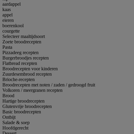
aardappel
kaas
appel
eieren
boerenkool
courgette
Selecteer maaltijdsoort
Zoete broodrecepten
Pasta
Pizzadeeg recepten
Burgerbroodjes recepten
Flatbread recepten
Broodrecepten voor kinderen
Zuurdesembrood recepten
Brioche-recepten
Broodrecepten met noten / zaden / gedroogd fruit
Volkoren / meergranen recepten
Brood
Hartige broodrecepten
Glutenvrije broodrecepten
Basic broodrecepten
Ontbijt
Salade & soep
Hoofdgerecht
Dessert