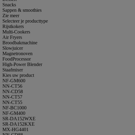
Snacks
Sappen & smoothies
Zie meer
Selecteer je producttype
Rijstkokers
Multi-Cookers
Air Fryers
Broodbakmachine
Slowjuicer
Magnetronoven
FoodProcessor
High-Power Blender
Staafmixer
Kies uw product
NF-GM600
NN-CT56
NN-CD58
NN-CT57
NN-CT55
NF-BC1000
NF-GM400
SR-DA152WXE
SR-DA152KXE
MX-HG4401
NN-CD88