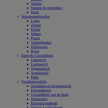
Snacks
Sappen & smoothies
Pasta
Seizoensgebonden
Lente
Zomer
Herfst
Winter
Pasen
Valentijnsdag
Halloween
Kerst
Dieet & Gezondheid
Glutenvrij
Lactosevrij
Veganistisch
Vegetarisch
Pittig
Voedingswelzijn
Stemming en hersenkracht
Energieboost
Gezondheid van de huid
Immuniteit
Darmgezondheid
Weinig koolhydraten