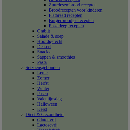
Zuurdesembrood recepten
Broodrecepten voor kinderen
Flatbread recepten
Burgerbroodjes recepten
Pizzadeeg recepten
Ontbijt
Salade & soep
Hoofdgerecht
Dessert
Snacks
Sappen & smoothies
Pasta
Seizoensgebonden
Lente
Zomer
Herfst
Winter
Pasen
Valentijnsdag
Halloween
Kerst
Dieet & Gezondheid
Glutenvrij
Lactosevrij