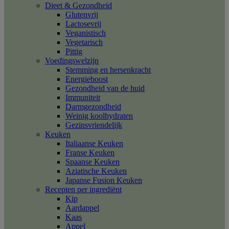
Dieet & Gezondheid
Glutenvrij
Lactosevrij
Veganistisch
Vegetarisch
Pittig
Voedingswelzijn
Stemming en hersenkracht
Energieboost
Gezondheid van de huid
Immuniteit
Darmgezondheid
Weinig koolhydraten
Gezinsvriendelijk
Keuken
Italiaanse Keuken
Franse Keuken
Spaanse Keuken
Aziatische Keuken
Japanse Fusion Keuken
Recepten per ingrediënt
Kip
Aardappel
Kaas
Appel