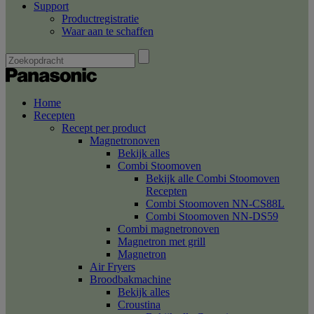
Support
Productregistratie
Waar aan te schaffen
Home
Recepten
Recept per product
Magnetronoven
Bekijk alles
Combi Stoomoven
Bekijk alle Combi Stoomoven
Recepten
Combi Stoomoven NN-CS88L
Combi Stoomoven NN-DS59
Combi magnetronoven
Magnetron met grill
Magnetron
Air Fryers
Broodbakmachine
Bekijk alles
Croustina