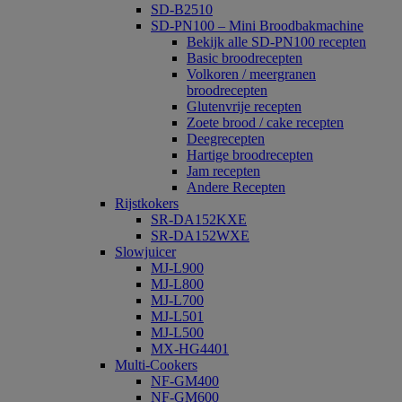
SD-B2510
SD-PN100 – Mini Broodbakmachine
Bekijk alle SD-PN100 recepten
Basic broodrecepten
Volkoren / meergranen
broodrecepten
Glutenvrije recepten
Zoete brood / cake recepten
Deegrecepten
Hartige broodrecepten
Jam recepten
Andere Recepten
Rijstkokers
SR-DA152KXE
SR-DA152WXE
Slowjuicer
MJ-L900
MJ-L800
MJ-L700
MJ-L501
MJ-L500
MX-HG4401
Multi-Cookers
NF-GM400
NF-GM600