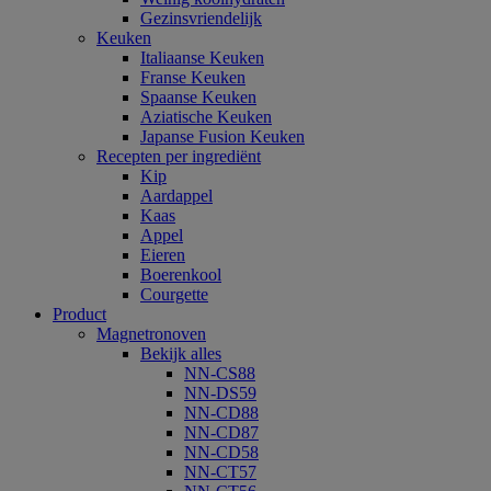
Gezinsvriendelijk
Keuken
Italiaanse Keuken
Franse Keuken
Spaanse Keuken
Aziatische Keuken
Japanse Fusion Keuken
Recepten per ingrediënt
Kip
Aardappel
Kaas
Appel
Eieren
Boerenkool
Courgette
Product
Magnetronoven
Bekijk alles
NN-CS88
NN-DS59
NN-CD88
NN-CD87
NN-CD58
NN-CT57