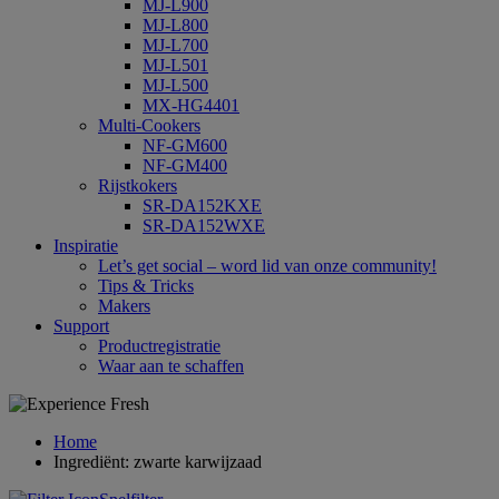
MJ-L900
MJ-L800
MJ-L700
MJ-L501
MJ-L500
MX-HG4401
Multi-Cookers
NF-GM600
NF-GM400
Rijstkokers
SR-DA152KXE
SR-DA152WXE
Inspiratie
Let’s get social – word lid van onze community!
Tips & Tricks
Makers
Support
Productregistratie
Waar aan te schaffen
Home
Ingrediënt: zwarte karwijzaad