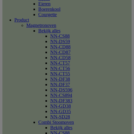
Eieren
Boerenkool
Courgette
Product
Magnetronoven
Bekijk alles
NN-CS88
NN-DS59
NN-CD88
NN-CD87
NN-CD58
NN-CT57
NN-CT56
NN-CT55
NN-DF38
NN-DF37
NN-DS596
NN-CS894
NN-DF383
NN-GD38
NN-GD35
NN-SD28
Combi Stoomoven
Bekijk alles
NN-CS88