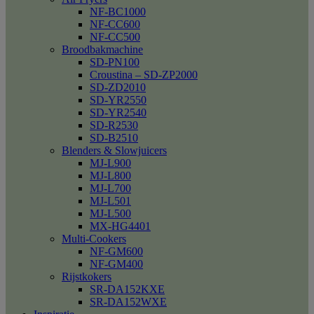
NF-BC1000
NF-CC600
NF-CC500
Broodbakmachine
SD-PN100
Croustina – SD-ZP2000
SD-ZD2010
SD-YR2550
SD-YR2540
SD-R2530
SD-B2510
Blenders & Slowjuicers
MJ-L900
MJ-L800
MJ-L700
MJ-L501
MJ-L500
MX-HG4401
Multi-Cookers
NF-GM600
NF-GM400
Rijstkokers
SR-DA152KXE
SR-DA152WXE