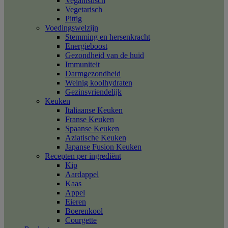
Veganistisch
Vegetarisch
Pittig
Voedingswelzijn
Stemming en hersenkracht
Energieboost
Gezondheid van de huid
Immuniteit
Darmgezondheid
Weinig koolhydraten
Gezinsvriendelijk
Keuken
Italiaanse Keuken
Franse Keuken
Spaanse Keuken
Aziatische Keuken
Japanse Fusion Keuken
Recepten per ingrediënt
Kip
Aardappel
Kaas
Appel
Eieren
Boerenkool
Courgette