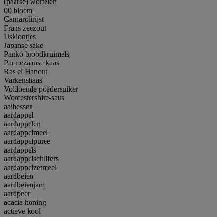
(paarse) wortelen
00 bloem
Carnarolirijst
Frans zeezout
IJsklontjes
Japanse sake
Panko broodkruimels
Parmezaanse kaas
Ras el Hanout
Varkenshaas
Voldoende poedersuiker
Worcestershire-saus
aalbessen
aardappel
aardappelen
aardappelmeel
aardappelpuree
aardappels
aardappelschilfers
aardappelzetmeel
aardbeien
aardbeienjam
aardpeer
acacia honing
actieve kool