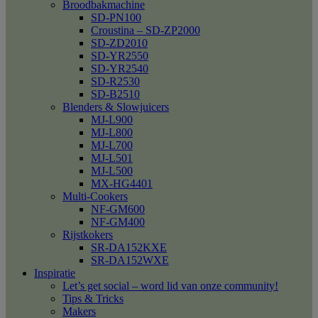
Broodbakmachine
SD-PN100
Croustina – SD-ZP2000
SD-ZD2010
SD-YR2550
SD-YR2540
SD-R2530
SD-B2510
Blenders & Slowjuicers
MJ-L900
MJ-L800
MJ-L700
MJ-L501
MJ-L500
MX-HG4401
Multi-Cookers
NF-GM600
NF-GM400
Rijstkokers
SR-DA152KXE
SR-DA152WXE
Inspiratie
Let’s get social – word lid van onze community!
Tips & Tricks
Makers