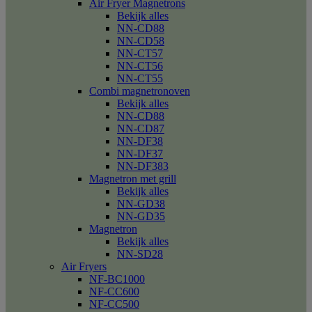
Air Fryer Magnetrons
Bekijk alles
NN-CD88
NN-CD58
NN-CT57
NN-CT56
NN-CT55
Combi magnetronoven
Bekijk alles
NN-CD88
NN-CD87
NN-DF38
NN-DF37
NN-DF383
Magnetron met grill
Bekijk alles
NN-GD38
NN-GD35
Magnetron
Bekijk alles
NN-SD28
Air Fryers
NF-BC1000
NF-CC600
NF-CC500