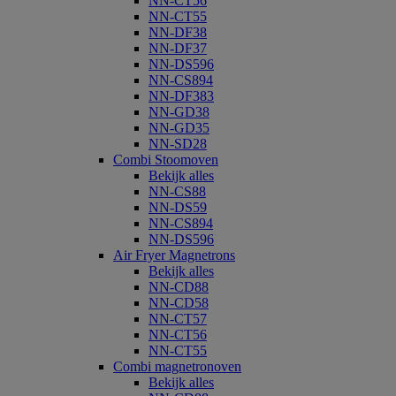
NN-CT56
NN-CT55
NN-DF38
NN-DF37
NN-DS596
NN-CS894
NN-DF383
NN-GD38
NN-GD35
NN-SD28
Combi Stoomoven
Bekijk alles
NN-CS88
NN-DS59
NN-CS894
NN-DS596
Air Fryer Magnetrons
Bekijk alles
NN-CD88
NN-CD58
NN-CT57
NN-CT56
NN-CT55
Combi magnetronoven
Bekijk alles