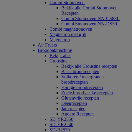
Combi Stoomoven
Bekijk alle Combi Stoomoven
Recepten
Combi Stoomoven NN-CS88L
Combi Stoomoven NN-DS59
Combi magnetronoven
Magnetron met grill
Magnetron
Air Fryers
Broodbakmachine
Bekijk alles
Croustina
Bekijk alle Croustina recepten
Basic broodrecepten
Volkoren / meergranen
broodrecepten
Hartige broodrecepten
Zoete brood / cake recepten
Glutenvrije recepten
Deegrecepten
Jam recepten
Andere Recepten
SD-YR2550
SD-YR2540
SD-R2530