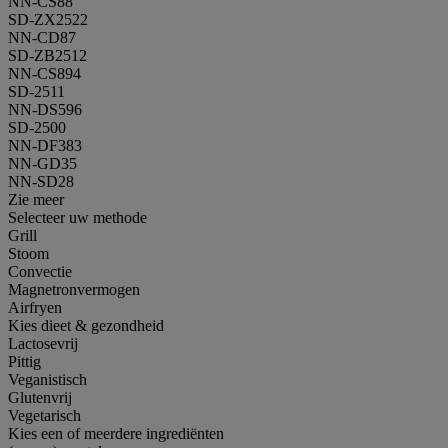
NN-CS88
SD-ZX2522
NN-CD87
SD-ZB2512
NN-CS894
SD-2511
NN-DS596
SD-2500
NN-DF383
NN-GD35
NN-SD28
Zie meer
Selecteer uw methode
Grill
Stoom
Convectie
Magnetronvermogen
Airfryen
Kies dieet & gezondheid
Lactosevrij
Pittig
Veganistisch
Glutenvrij
Vegetarisch
Kies een of meerdere ingrediënten