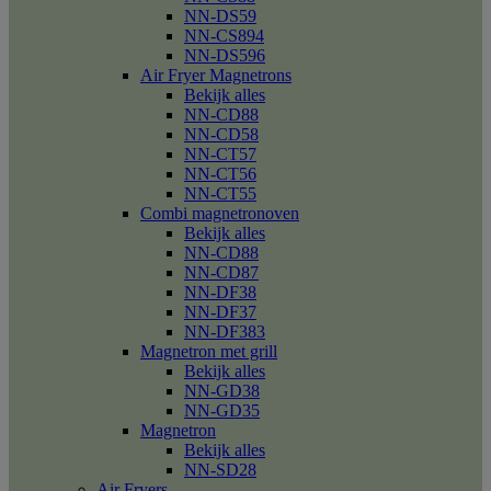
NN-DS59
NN-CS894
NN-DS596
Air Fryer Magnetrons
Bekijk alles
NN-CD88
NN-CD58
NN-CT57
NN-CT56
NN-CT55
Combi magnetronoven
Bekijk alles
NN-CD88
NN-CD87
NN-DF38
NN-DF37
NN-DF383
Magnetron met grill
Bekijk alles
NN-GD38
NN-GD35
Magnetron
Bekijk alles
NN-SD28
Air Fryers