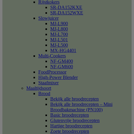
Rijstkokers
SR-DA152KXE
SR-DA152WXE
Slowjuicer
MJ-L900
MJ-L800
MJ-L700
MJ-L501
MJ-L500
MX-HG4401
Multi-Cookers
NF-GM400
NF-GM600
FoodProcessor
High-Power Blender
Staafmixer
Maaltijdsoort
Brood
Bekijk alle broodrecepten
Bekijk alle broodrecepten – Mini
Broodbakmachine (PN100)
Basic broodrecepten
Glutenvrije broodrecepten
Hartige broodrecepten
Zoete broodrecepten