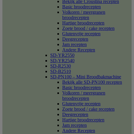
Bekijk alle Croustina recepten
Basic broodrecepten
Volkoren / meergranen
broodrecepten
Hartige broodrecepten
Zoete brood / cake recepten
Glutenvrije recepten
Deegrecepten
Jam recepten
Andere Recepten
SD-YR2550
SD-YR2540
SD-R2530
SD-B2510
SD-PN100 – Mini Broodbakmachine
Bekijk alle SD-PN100 recepten
Basic broodrecepten
Volkoren / meergranen
broodrecepten
Glutenvrije recepten
Zoete brood / cake recepten
Deegrecepten
Hartige broodrecepten
Jam recepten
Andere Recepten