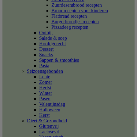
Zuurdesembrood recepten
Broodrecepten voor kinderen
Flatbread recepten
Burgerbroodjes recepten
Pizzadeeg recepten
Ontbijt
Salade & soep
Hoofdgerecht
Dessert
Snacks
Sappen & smoothies
Pasta
Seizoensgebonden
Lente
Zomer
Herfst
Winter
Pasen
Valentijnsdag
Halloween
Kerst
Dieet & Gezondheid
Glutenvrij
Lactosevrij