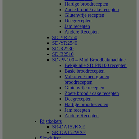
Hartige broodrecepten
Zoete brood / cake recepten
Glutenvrije recepten
Deegrecepten
Jam recepten
Andere Recepten
SD-YR2550
SD-YR2540
SD-R2530
SD-B2510
SD-PN100 – Mini Broodbakmachine
Bekijk alle SD-PN100 recepten
Basic broodrecepten
Volkoren / meergranen
broodrecepten
Glutenvrije recepten
Zoete brood / cake recepten
Deegrecepten
Hartige broodrecepten
Jam recepten
Andere Recepten
Rijstkokers
SR-DA152KXE
SR-DA152WXE
Slowjuicer