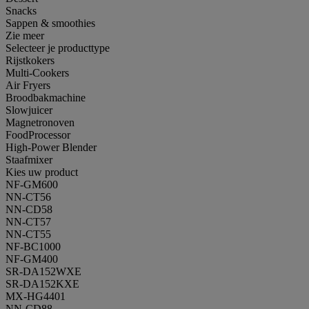
Snacks
Sappen & smoothies
Zie meer
Selecteer je producttype
Rijstkokers
Multi-Cookers
Air Fryers
Broodbakmachine
Slowjuicer
Magnetronoven
FoodProcessor
High-Power Blender
Staafmixer
Kies uw product
NF-GM600
NN-CT56
NN-CD58
NN-CT57
NN-CT55
NF-BC1000
NF-GM400
SR-DA152WXE
SR-DA152KXE
MX-HG4401
NN-CD88