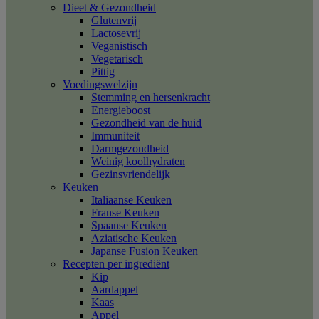
Dieet & Gezondheid
Glutenvrij
Lactosevrij
Veganistisch
Vegetarisch
Pittig
Voedingswelzijn
Stemming en hersenkracht
Energieboost
Gezondheid van de huid
Immuniteit
Darmgezondheid
Weinig koolhydraten
Gezinsvriendelijk
Keuken
Italiaanse Keuken
Franse Keuken
Spaanse Keuken
Aziatische Keuken
Japanse Fusion Keuken
Recepten per ingrediënt
Kip
Aardappel
Kaas
Appel