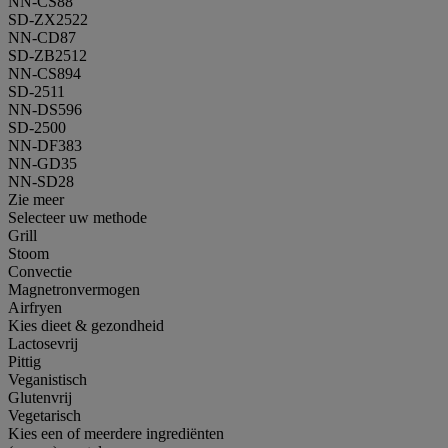
NN-CS88
SD-ZX2522
NN-CD87
SD-ZB2512
NN-CS894
SD-2511
NN-DS596
SD-2500
NN-DF383
NN-GD35
NN-SD28
Zie meer
Selecteer uw methode
Grill
Stoom
Convectie
Magnetronvermogen
Airfryen
Kies dieet & gezondheid
Lactosevrij
Pittig
Veganistisch
Glutenvrij
Vegetarisch
Kies een of meerdere ingrediënten