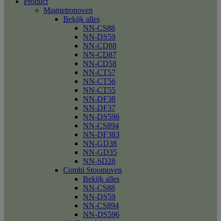
Product
Magnetronoven
Bekijk alles
NN-CS88
NN-DS59
NN-CD88
NN-CD87
NN-CD58
NN-CT57
NN-CT56
NN-CT55
NN-DF38
NN-DF37
NN-DS596
NN-CS894
NN-DF383
NN-GD38
NN-GD35
NN-SD28
Combi Stoomoven
Bekijk alles
NN-CS88
NN-DS59
NN-CS894
NN-DS596