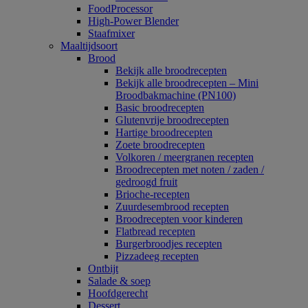
FoodProcessor
High-Power Blender
Staafmixer
Maaltijdsoort
Brood
Bekijk alle broodrecepten
Bekijk alle broodrecepten – Mini
Broodbakmachine (PN100)
Basic broodrecepten
Glutenvrije broodrecepten
Hartige broodrecepten
Zoete broodrecepten
Volkoren / meergranen recepten
Broodrecepten met noten / zaden /
gedroogd fruit
Brioche-recepten
Zuurdesembrood recepten
Broodrecepten voor kinderen
Flatbread recepten
Burgerbroodjes recepten
Pizzadeeg recepten
Ontbijt
Salade & soep
Hoofdgerecht
Dessert