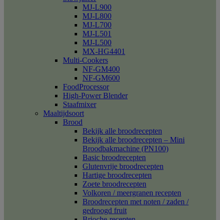
MJ-L900
MJ-L800
MJ-L700
MJ-L501
MJ-L500
MX-HG4401
Multi-Cookers
NF-GM400
NF-GM600
FoodProcessor
High-Power Blender
Staafmixer
Maaltijdsoort
Brood
Bekijk alle broodrecepten
Bekijk alle broodrecepten – Mini
Broodbakmachine (PN100)
Basic broodrecepten
Glutenvrije broodrecepten
Hartige broodrecepten
Zoete broodrecepten
Volkoren / meergranen recepten
Broodrecepten met noten / zaden /
gedroogd fruit
Brioche-recepten