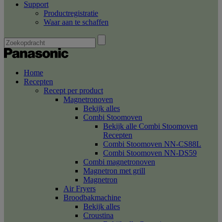
Support
Productregistratie
Waar aan te schaffen
Home
Recepten
Recept per product
Magnetronoven
Bekijk alles
Combi Stoomoven
Bekijk alle Combi Stoomoven
Recepten
Combi Stoomoven NN-CS88L
Combi Stoomoven NN-DS59
Combi magnetronoven
Magnetron met grill
Magnetron
Air Fryers
Broodbakmachine
Bekijk alles
Croustina