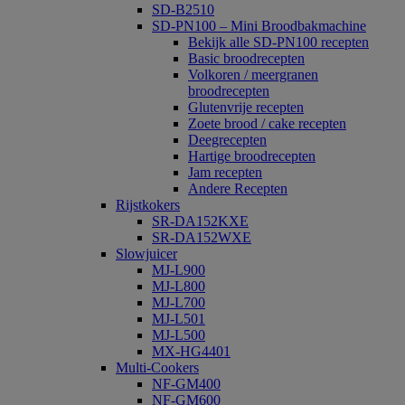
SD-B2510
SD-PN100 – Mini Broodbakmachine
Bekijk alle SD-PN100 recepten
Basic broodrecepten
Volkoren / meergranen
broodrecepten
Glutenvrije recepten
Zoete brood / cake recepten
Deegrecepten
Hartige broodrecepten
Jam recepten
Andere Recepten
Rijstkokers
SR-DA152KXE
SR-DA152WXE
Slowjuicer
MJ-L900
MJ-L800
MJ-L700
MJ-L501
MJ-L500
MX-HG4401
Multi-Cookers
NF-GM400
NF-GM600