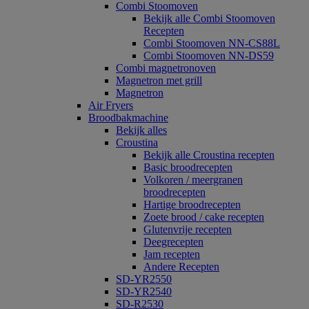
Combi Stoomoven
Bekijk alle Combi Stoomoven
Recepten
Combi Stoomoven NN-CS88L
Combi Stoomoven NN-DS59
Combi magnetronoven
Magnetron met grill
Magnetron
Air Fryers
Broodbakmachine
Bekijk alles
Croustina
Bekijk alle Croustina recepten
Basic broodrecepten
Volkoren / meergranen
broodrecepten
Hartige broodrecepten
Zoete brood / cake recepten
Glutenvrije recepten
Deegrecepten
Jam recepten
Andere Recepten
SD-YR2550
SD-YR2540
SD-R2530