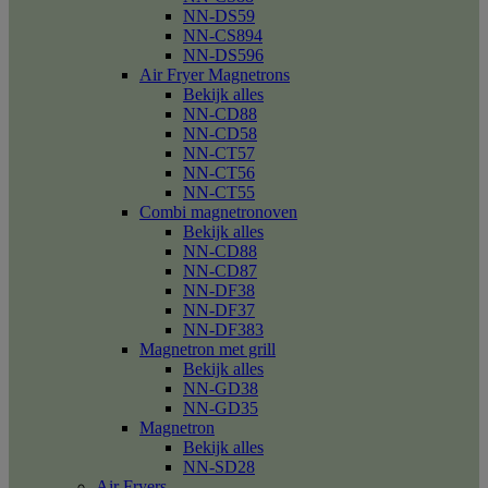
NN-DS59
NN-CS894
NN-DS596
Air Fryer Magnetrons
Bekijk alles
NN-CD88
NN-CD58
NN-CT57
NN-CT56
NN-CT55
Combi magnetronoven
Bekijk alles
NN-CD88
NN-CD87
NN-DF38
NN-DF37
NN-DF383
Magnetron met grill
Bekijk alles
NN-GD38
NN-GD35
Magnetron
Bekijk alles
NN-SD28
Air Fryers