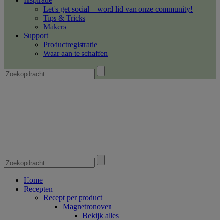
Inspiratie
Let’s get social – word lid van onze community!
Tips & Tricks
Makers
Support
Productregistratie
Waar aan te schaffen
Home
Recepten
Recept per product
Magnetronoven
Bekijk alles