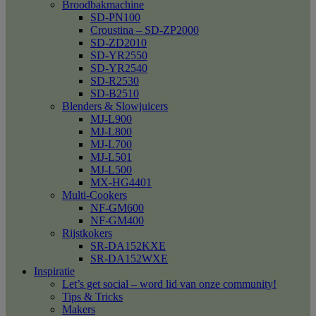
Broodbakmachine
SD-PN100
Croustina – SD-ZP2000
SD-ZD2010
SD-YR2550
SD-YR2540
SD-R2530
SD-B2510
Blenders & Slowjuicers
MJ-L900
MJ-L800
MJ-L700
MJ-L501
MJ-L500
MX-HG4401
Multi-Cookers
NF-GM600
NF-GM400
Rijstkokers
SR-DA152KXE
SR-DA152WXE
Inspiratie
Let’s get social – word lid van onze community!
Tips & Tricks
Makers