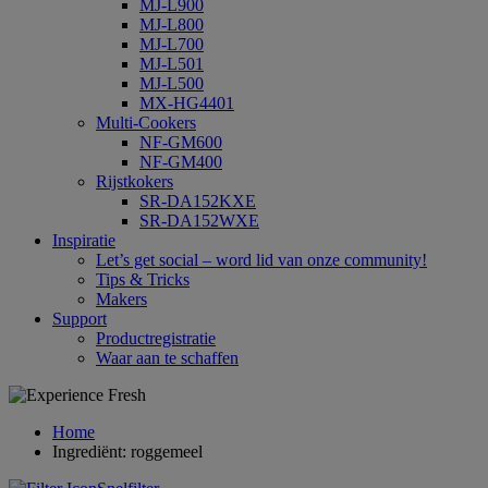
MJ-L900
MJ-L800
MJ-L700
MJ-L501
MJ-L500
MX-HG4401
Multi-Cookers
NF-GM600
NF-GM400
Rijstkokers
SR-DA152KXE
SR-DA152WXE
Inspiratie
Let’s get social – word lid van onze community!
Tips & Tricks
Makers
Support
Productregistratie
Waar aan te schaffen
Home
Ingrediënt: roggemeel