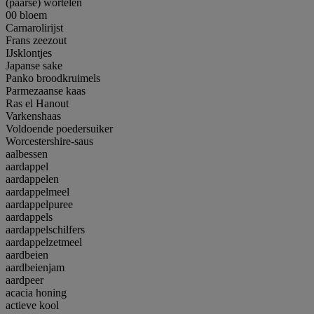
(paarse) wortelen
00 bloem
Carnarolirijst
Frans zeezout
IJsklontjes
Japanse sake
Panko broodkruimels
Parmezaanse kaas
Ras el Hanout
Varkenshaas
Voldoende poedersuiker
Worcestershire-saus
aalbessen
aardappel
aardappelen
aardappelmeel
aardappelpuree
aardappels
aardappelschilfers
aardappelzetmeel
aardbeien
aardbeienjam
aardpeer
acacia honing
actieve kool