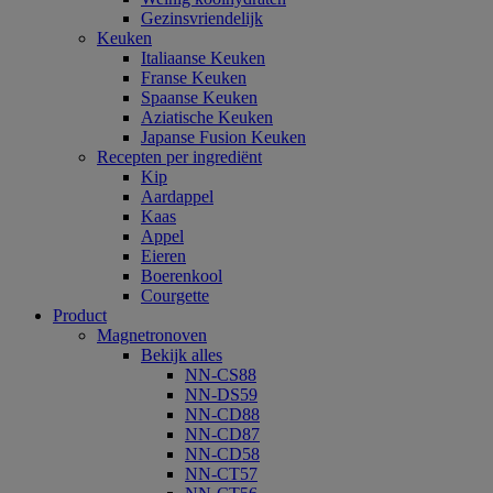
Gezinsvriendelijk
Keuken
Italiaanse Keuken
Franse Keuken
Spaanse Keuken
Aziatische Keuken
Japanse Fusion Keuken
Recepten per ingrediënt
Kip
Aardappel
Kaas
Appel
Eieren
Boerenkool
Courgette
Product
Magnetronoven
Bekijk alles
NN-CS88
NN-DS59
NN-CD88
NN-CD87
NN-CD58
NN-CT57