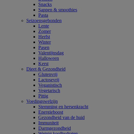
Snacks
Sappen & smoothies
Pasta
Seizoensgebonden
Lente
Zomer
Herfst
Winter
Pasen
Valentijnsdag
Halloween
Kerst
Dieet & Gezondheid
Glutenvrij
Lactosevrij
Veganistisch
Vegetarisch
Pittig
Voedingswelzijn
Stemming en hersenkracht
Energieboost
Gezondheid van de huid
Immuniteit
Darmgezondheid
Weinig koolhydraten