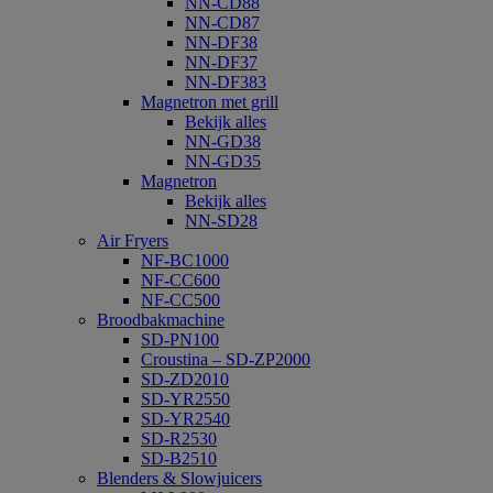
NN-CD88
NN-CD87
NN-DF38
NN-DF37
NN-DF383
Magnetron met grill
Bekijk alles
NN-GD38
NN-GD35
Magnetron
Bekijk alles
NN-SD28
Air Fryers
NF-BC1000
NF-CC600
NF-CC500
Broodbakmachine
SD-PN100
Croustina – SD-ZP2000
SD-ZD2010
SD-YR2550
SD-YR2540
SD-R2530
SD-B2510
Blenders & Slowjuicers