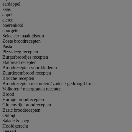
aardappel
kaas
appel
eieren
boerenkool
courgette
Selecteer maaltijdsoort
Zoete broodrecepten
Pasta
Pizzadeeg recepten
Burgerbroodjes recepten
Flatbread recepten
Broodrecepten voor kinderen
Zuurdesembrood recepten
Brioche-recepten
Broodrecepten met noten / zaden / gedroogd fruit
Volkoren / meergranen recepten
Brood
Hartige broodrecepten
Glutenvrije broodrecepten
Basic broodrecepten
Ontbijt
Salade & soep
Hoofdgerecht
Dessert