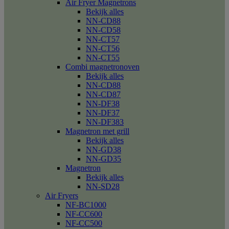
Air Fryer Magnetrons
Bekijk alles
NN-CD88
NN-CD58
NN-CT57
NN-CT56
NN-CT55
Combi magnetronoven
Bekijk alles
NN-CD88
NN-CD87
NN-DF38
NN-DF37
NN-DF383
Magnetron met grill
Bekijk alles
NN-GD38
NN-GD35
Magnetron
Bekijk alles
NN-SD28
Air Fryers
NF-BC1000
NF-CC600
NF-CC500