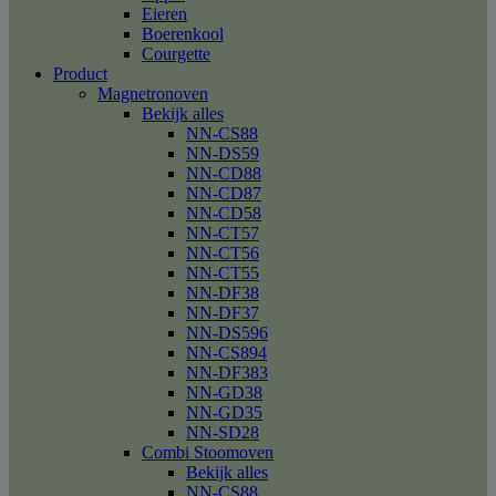
Eieren
Boerenkool
Courgette
Product
Magnetronoven
Bekijk alles
NN-CS88
NN-DS59
NN-CD88
NN-CD87
NN-CD58
NN-CT57
NN-CT56
NN-CT55
NN-DF38
NN-DF37
NN-DS596
NN-CS894
NN-DF383
NN-GD38
NN-GD35
NN-SD28
Combi Stoomoven
Bekijk alles
NN-CS88