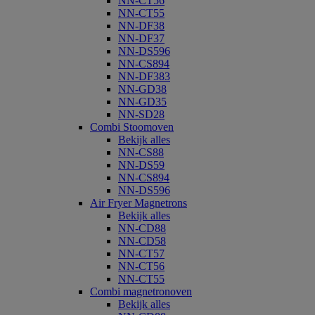
NN-CT56
NN-CT55
NN-DF38
NN-DF37
NN-DS596
NN-CS894
NN-DF383
NN-GD38
NN-GD35
NN-SD28
Combi Stoomoven
Bekijk alles
NN-CS88
NN-DS59
NN-CS894
NN-DS596
Air Fryer Magnetrons
Bekijk alles
NN-CD88
NN-CD58
NN-CT57
NN-CT56
NN-CT55
Combi magnetronoven
Bekijk alles