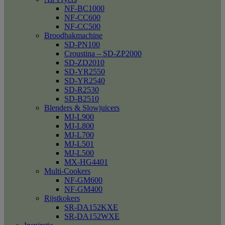
NF-BC1000
NF-CC600
NF-CC500
Broodbakmachine
SD-PN100
Croustina – SD-ZP2000
SD-ZD2010
SD-YR2550
SD-YR2540
SD-R2530
SD-B2510
Blenders & Slowjuicers
MJ-L900
MJ-L800
MJ-L700
MJ-L501
MJ-L500
MX-HG4401
Multi-Cookers
NF-GM600
NF-GM400
Rijstkokers
SR-DA152KXE
SR-DA152WXE