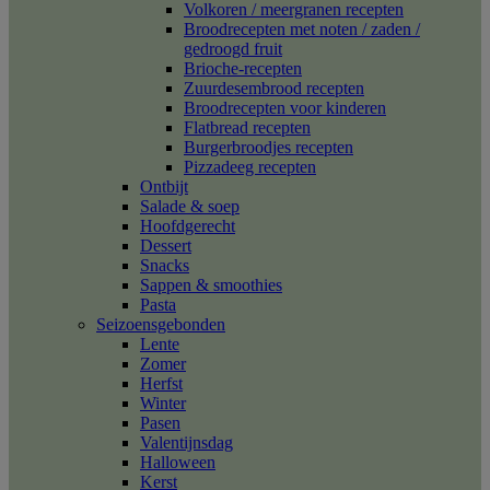
Volkoren / meergranen recepten
Broodrecepten met noten / zaden /
gedroogd fruit
Brioche-recepten
Zuurdesembrood recepten
Broodrecepten voor kinderen
Flatbread recepten
Burgerbroodjes recepten
Pizzadeeg recepten
Ontbijt
Salade & soep
Hoofdgerecht
Dessert
Snacks
Sappen & smoothies
Pasta
Seizoensgebonden
Lente
Zomer
Herfst
Winter
Pasen
Valentijnsdag
Halloween
Kerst