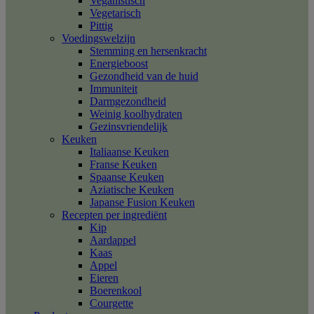
Veganistisch
Vegetarisch
Pittig
Voedingswelzijn
Stemming en hersenkracht
Energieboost
Gezondheid van de huid
Immuniteit
Darmgezondheid
Weinig koolhydraten
Gezinsvriendelijk
Keuken
Italiaanse Keuken
Franse Keuken
Spaanse Keuken
Aziatische Keuken
Japanse Fusion Keuken
Recepten per ingrediënt
Kip
Aardappel
Kaas
Appel
Eieren
Boerenkool
Courgette