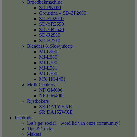
Broodbakmachine
SD-PN100
Croustina – SD-ZP2000
SD-ZD2010
SD-YR2550
SD-YR2540
SD-R2530
SD-B2510
Blenders & Slowjuicers
MJ-L900
MJ-L800
MJ-L700
MJ-L501
MJ-L500
MX-HG4401
Multi-Cookers
NF-GM600
NF-GM400
Rijstkokers
SR-DA152KXE
SR-DA152WXE
Inspiratie
Let’s get social – word lid van onze community!
Tips & Tricks
Makers