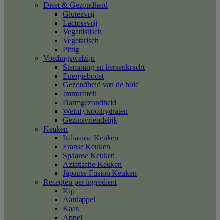
Dieet & Gezondheid
Glutenvrij
Lactosevrij
Veganistisch
Vegetarisch
Pittig
Voedingswelzijn
Stemming en hersenkracht
Energieboost
Gezondheid van de huid
Immuniteit
Darmgezondheid
Weinig koolhydraten
Gezinsvriendelijk
Keuken
Italiaanse Keuken
Franse Keuken
Spaanse Keuken
Aziatische Keuken
Japanse Fusion Keuken
Recepten per ingrediënt
Kip
Aardappel
Kaas
Appel