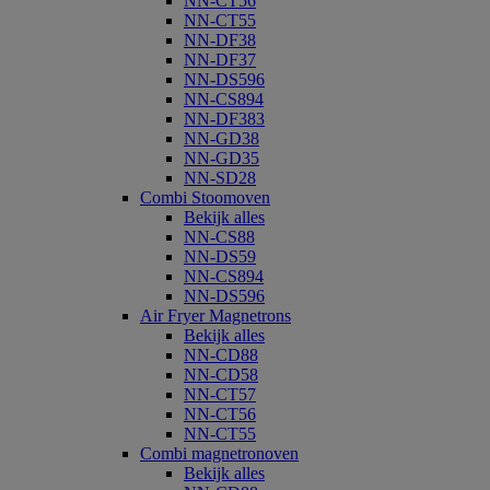
NN-CT56
NN-CT55
NN-DF38
NN-DF37
NN-DS596
NN-CS894
NN-DF383
NN-GD38
NN-GD35
NN-SD28
Combi Stoomoven
Bekijk alles
NN-CS88
NN-DS59
NN-CS894
NN-DS596
Air Fryer Magnetrons
Bekijk alles
NN-CD88
NN-CD58
NN-CT57
NN-CT56
NN-CT55
Combi magnetronoven
Bekijk alles