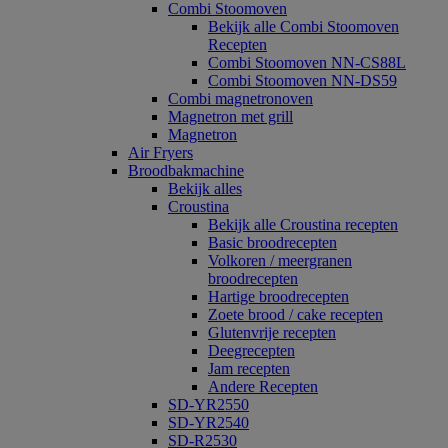
Combi Stoomoven
Bekijk alle Combi Stoomoven
Recepten
Combi Stoomoven NN-CS88L
Combi Stoomoven NN-DS59
Combi magnetronoven
Magnetron met grill
Magnetron
Air Fryers
Broodbakmachine
Bekijk alles
Croustina
Bekijk alle Croustina recepten
Basic broodrecepten
Volkoren / meergranen
broodrecepten
Hartige broodrecepten
Zoete brood / cake recepten
Glutenvrije recepten
Deegrecepten
Jam recepten
Andere Recepten
SD-YR2550
SD-YR2540
SD-R2530