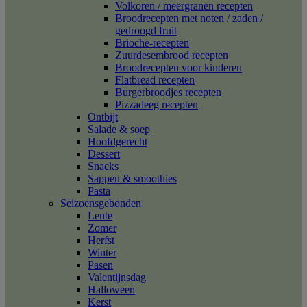
Volkoren / meergranen recepten
Broodrecepten met noten / zaden /
gedroogd fruit
Brioche-recepten
Zuurdesembrood recepten
Broodrecepten voor kinderen
Flatbread recepten
Burgerbroodjes recepten
Pizzadeeg recepten
Ontbijt
Salade & soep
Hoofdgerecht
Dessert
Snacks
Sappen & smoothies
Pasta
Seizoensgebonden
Lente
Zomer
Herfst
Winter
Pasen
Valentijnsdag
Halloween
Kerst