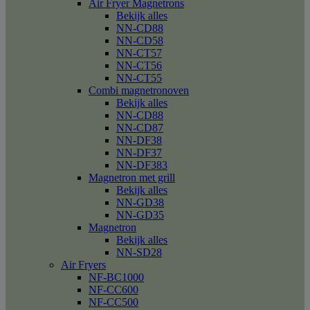
Air Fryer Magnetrons
Bekijk alles
NN-CD88
NN-CD58
NN-CT57
NN-CT56
NN-CT55
Combi magnetronoven
Bekijk alles
NN-CD88
NN-CD87
NN-DF38
NN-DF37
NN-DF383
Magnetron met grill
Bekijk alles
NN-GD38
NN-GD35
Magnetron
Bekijk alles
NN-SD28
Air Fryers
NF-BC1000
NF-CC600
NF-CC500