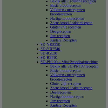
Bekijk alle Croustina recepten
Basic broodrecepten
Volkoren / meergranen
broodrecepten
Hartige broodrecepten
Zoete brood / cake recepten
Glutenvrije recepten
Deegrecepten
Jam recepten
Andere Recepten
SD-YR2550
SD-YR2540
SD-R2530
SD-B2510
SD-PN100 – Mini Broodbakmachine
Bekijk alle SD-PN100 recepten
Basic broodrecepten
Volkoren / meergranen
broodrecepten
Glutenvrije recepten
Zoete brood / cake recepten
Deegrecepten
Hartige broodrecepten
Jam recepten
Andere Recepten