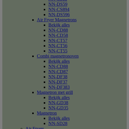
NN-DS59
NN-CS894
NN-DS596
Air Fryer Magnetrons
Bekijk alles
NN-CD88
NN-CD58
NN-CT57
NN-CT56
NN-CT55
Combi magnetronoven
Bekijk alles
NN-CD88
NN-CD87
NN-DF38
NN-DF37
NN-DF383
Magnetron met grill
Bekijk alles
NN-GD38
NN-GD35
Magnetron
Bekijk alles
NN-SD28
Air Fryers