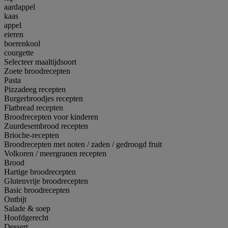
aardappel
kaas
appel
eieren
boerenkool
courgette
Selecteer maaltijdsoort
Zoete broodrecepten
Pasta
Pizzadeeg recepten
Burgerbroodjes recepten
Flatbread recepten
Broodrecepten voor kinderen
Zuurdesembrood recepten
Brioche-recepten
Broodrecepten met noten / zaden / gedroogd fruit
Volkoren / meergranen recepten
Brood
Hartige broodrecepten
Glutenvrije broodrecepten
Basic broodrecepten
Ontbijt
Salade & soep
Hoofdgerecht
Dessert