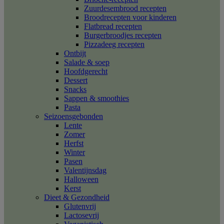
Zuurdesembrood recepten
Broodrecepten voor kinderen
Flatbread recepten
Burgerbroodjes recepten
Pizzadeeg recepten
Ontbijt
Salade & soep
Hoofdgerecht
Dessert
Snacks
Sappen & smoothies
Pasta
Seizoensgebonden
Lente
Zomer
Herfst
Winter
Pasen
Valentijnsdag
Halloween
Kerst
Dieet & Gezondheid
Glutenvrij
Lactosevrij