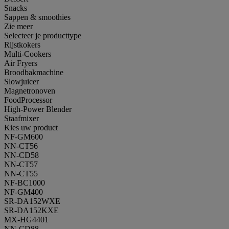
Snacks
Sappen & smoothies
Zie meer
Selecteer je producttype
Rijstkokers
Multi-Cookers
Air Fryers
Broodbakmachine
Slowjuicer
Magnetronoven
FoodProcessor
High-Power Blender
Staafmixer
Kies uw product
NF-GM600
NN-CT56
NN-CD58
NN-CT57
NN-CT55
NF-BC1000
NF-GM400
SR-DA152WXE
SR-DA152KXE
MX-HG4401
NN-CD88