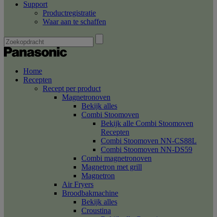
Support
Productregistratie
Waar aan te schaffen
Home
Recepten
Recept per product
Magnetronoven
Bekijk alles
Combi Stoomoven
Bekijk alle Combi Stoomoven
Recepten
Combi Stoomoven NN-CS88L
Combi Stoomoven NN-DS59
Combi magnetronoven
Magnetron met grill
Magnetron
Air Fryers
Broodbakmachine
Bekijk alles
Croustina