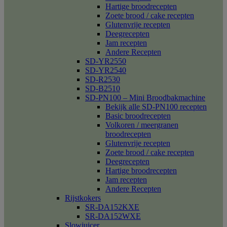
Hartige broodrecepten
Zoete brood / cake recepten
Glutenvrije recepten
Deegrecepten
Jam recepten
Andere Recepten
SD-YR2550
SD-YR2540
SD-R2530
SD-B2510
SD-PN100 – Mini Broodbakmachine
Bekijk alle SD-PN100 recepten
Basic broodrecepten
Volkoren / meergranen
broodrecepten
Glutenvrije recepten
Zoete brood / cake recepten
Deegrecepten
Hartige broodrecepten
Jam recepten
Andere Recepten
Rijstkokers
SR-DA152KXE
SR-DA152WXE
Slowjuicer