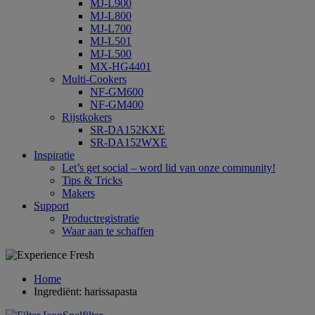
MJ-L900
MJ-L800
MJ-L700
MJ-L501
MJ-L500
MX-HG4401
Multi-Cookers
NF-GM600
NF-GM400
Rijstkokers
SR-DA152KXE
SR-DA152WXE
Inspiratie
Let’s get social – word lid van onze community!
Tips & Tricks
Makers
Support
Productregistratie
Waar aan te schaffen
Home
Ingrediënt: harissapasta