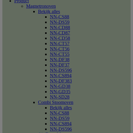
Product
Magnetronoven
Bekijk alles
NN-CS88
NN-DS59
NN-CD88
NN-CD87
NN-CD58
NN-CT57
NN-CT56
NN-CT55
NN-DF38
NN-DF37
NN-DS596
NN-CS894
NN-DF383
NN-GD38
NN-GD35
NN-SD28
Combi Stoomoven
Bekijk alles
NN-CS88
NN-DS59
NN-CS894
NN-DS596