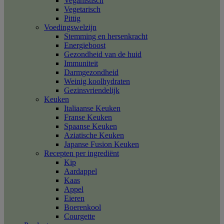
Veganistisch
Vegetarisch
Pittig
Voedingswelzijn
Stemming en hersenkracht
Energieboost
Gezondheid van de huid
Immuniteit
Darmgezondheid
Weinig koolhydraten
Gezinsvriendelijk
Keuken
Italiaanse Keuken
Franse Keuken
Spaanse Keuken
Aziatische Keuken
Japanse Fusion Keuken
Recepten per ingrediënt
Kip
Aardappel
Kaas
Appel
Eieren
Boerenkool
Courgette