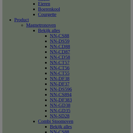
Eieren
Boerenkool
Courgette
Product
Magnetronoven
Bekijk alles
NN-CS88
NN-DS59
NN-CD88
NN-CD87
NN-CD58
NN-CT57
NN-CT56
NN-CT55
NN-DF38
NN-DF37
NN-DS596
NN-CS894
NN-DF383
NN-GD38
NN-GD35
NN-SD28
Combi Stoomoven
Bekijk alles
NN-CS88