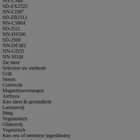
NN-CS88
SD-ZX2522
NN-CD87
SD-ZB2512
NN-CS894
SD-2511
NN-DS596
SD-2500
NN-DF383
NN-GD35
NN-SD28
Zie meer
Selecteer uw methode
Grill
Stoom
Convectie
Magnetronvermogen
Airfryen
Kies dieet & gezondheid
Lactosevrij
Pittig
Veganistisch
Glutenvrij
Vegetarisch
Kies een of meerdere ingrediënten