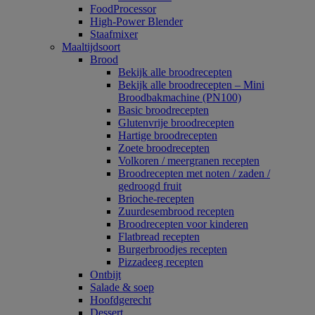
FoodProcessor
High-Power Blender
Staafmixer
Maaltijdsoort
Brood
Bekijk alle broodrecepten
Bekijk alle broodrecepten – Mini
Broodbakmachine (PN100)
Basic broodrecepten
Glutenvrije broodrecepten
Hartige broodrecepten
Zoete broodrecepten
Volkoren / meergranen recepten
Broodrecepten met noten / zaden /
gedroogd fruit
Brioche-recepten
Zuurdesembrood recepten
Broodrecepten voor kinderen
Flatbread recepten
Burgerbroodjes recepten
Pizzadeeg recepten
Ontbijt
Salade & soep
Hoofdgerecht
Dessert