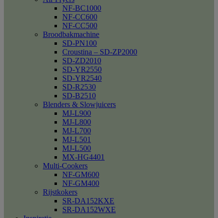
NF-BC1000
NF-CC600
NF-CC500
Broodbakmachine
SD-PN100
Croustina – SD-ZP2000
SD-ZD2010
SD-YR2550
SD-YR2540
SD-R2530
SD-B2510
Blenders & Slowjuicers
MJ-L900
MJ-L800
MJ-L700
MJ-L501
MJ-L500
MX-HG4401
Multi-Cookers
NF-GM600
NF-GM400
Rijstkokers
SR-DA152KXE
SR-DA152WXE