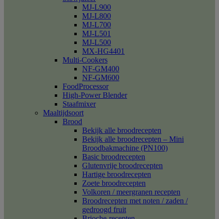
MJ-L900
MJ-L800
MJ-L700
MJ-L501
MJ-L500
MX-HG4401
Multi-Cookers
NF-GM400
NF-GM600
FoodProcessor
High-Power Blender
Staafmixer
Maaltijdsoort
Brood
Bekijk alle broodrecepten
Bekijk alle broodrecepten – Mini
Broodbakmachine (PN100)
Basic broodrecepten
Glutenvrije broodrecepten
Hartige broodrecepten
Zoete broodrecepten
Volkoren / meergranen recepten
Broodrecepten met noten / zaden /
gedroogd fruit
Brioche-recepten