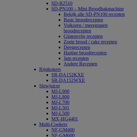
SD-B2510
SD-PN100 – Mini Broodbakmachine
Bekijk alle SD-PN100 recepten
Basic broodrecepten
Volkoren / meergranen
broodrecepten
Glutenvrije recepten
Zoete brood / cake recepten
Deegrecepten
Hartige broodrecepten
Jam recepten
Andere Recepten
Rijstkokers
SR-DA152KXE
SR-DA152WXE
Slowjuicer
MJ-L900
MJ-L800
MJ-L700
MJ-L501
MJ-L500
MX-HG4401
Multi-Cookers
NF-GM400
NF-GM600