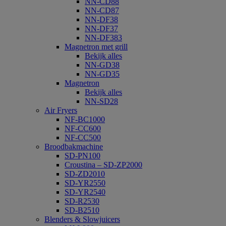
NN-CD88
NN-CD87
NN-DF38
NN-DF37
NN-DF383
Magnetron met grill
Bekijk alles
NN-GD38
NN-GD35
Magnetron
Bekijk alles
NN-SD28
Air Fryers
NF-BC1000
NF-CC600
NF-CC500
Broodbakmachine
SD-PN100
Croustina – SD-ZP2000
SD-ZD2010
SD-YR2550
SD-YR2540
SD-R2530
SD-B2510
Blenders & Slowjuicers