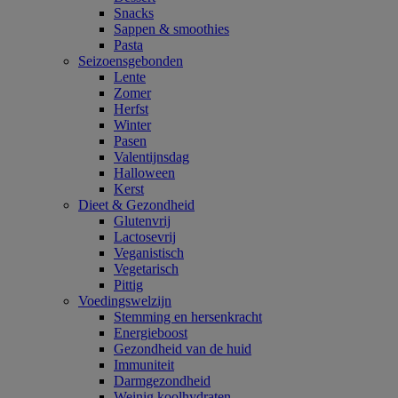
Snacks
Sappen & smoothies
Pasta
Seizoensgebonden
Lente
Zomer
Herfst
Winter
Pasen
Valentijnsdag
Halloween
Kerst
Dieet & Gezondheid
Glutenvrij
Lactosevrij
Veganistisch
Vegetarisch
Pittig
Voedingswelzijn
Stemming en hersenkracht
Energieboost
Gezondheid van de huid
Immuniteit
Darmgezondheid
Weinig koolhydraten