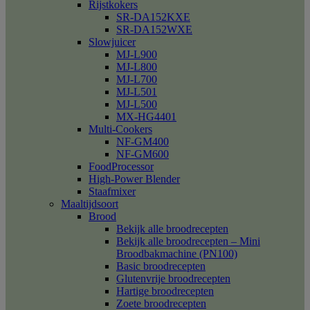
Rijstkokers
SR-DA152KXE
SR-DA152WXE
Slowjuicer
MJ-L900
MJ-L800
MJ-L700
MJ-L501
MJ-L500
MX-HG4401
Multi-Cookers
NF-GM400
NF-GM600
FoodProcessor
High-Power Blender
Staafmixer
Maaltijdsoort
Brood
Bekijk alle broodrecepten
Bekijk alle broodrecepten – Mini
Broodbakmachine (PN100)
Basic broodrecepten
Glutenvrije broodrecepten
Hartige broodrecepten
Zoete broodrecepten