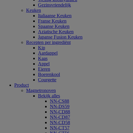
Gezinsvriendelijk
Keuken
Italiaanse Keuken
Franse Keuken
Spaanse Keuken
Aziatische Keuken
Japanse Fusion Keuken
Recepten per ingrediënt
Kip
Aardappel
Kaas
Appel
Eieren
Boerenkool
Courgette
Product
Magnetronoven
Bekijk alles
NN-CS88
NN-DS59
NN-CD88
NN-CD87
NN-CD58
NN-CT57