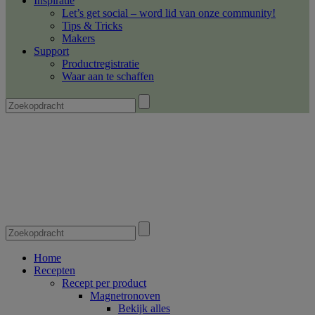
Inspiratie
Let’s get social – word lid van onze community!
Tips & Tricks
Makers
Support
Productregistratie
Waar aan te schaffen
Home
Recepten
Recept per product
Magnetronoven
Bekijk alles