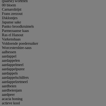
(paarse) wortelen
00 bloem
Carnarolirijst
Frans zeezout
IJsklontjes
Japanse sake
Panko broodkruimels
Parmezaanse kaas
Ras el Hanout
Varkenshaas
Voldoende poedersuiker
Worcestershire-saus
aalbessen
aardappel
aardappelen
aardappelmeel
aardappelpuree
aardappels
aardappelschilfers
aardappelzetmeel
aardbeien
aardbeienjam
aardpeer
acacia honing
actieve kool