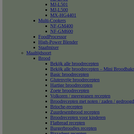
MJ-L501
MJ-L500
MX-HG4401
Multi-Cookers
NF-GM400
NF-GM600
FoodProcessor
High-Power Blender
Staafmixer
Maaltijdsoort
Brood
Bekijk alle broodrecepten
Bekijk alle broodrecepten – Mini Broodba
Basic broodrecepten
Glutenvrije broodrecepten
Hartige broodrecepten
Zoete broodrecepten
Volkoren / meergranen recepten
Broodrecepten met noten / zaden / gedroogd 
Brioche-recepten
Zuurdesembrood recepten
Broodrecepten voor kinderen
Flatbread recepten
Burgerbroodjes recepten
Pizzadeeg recepten