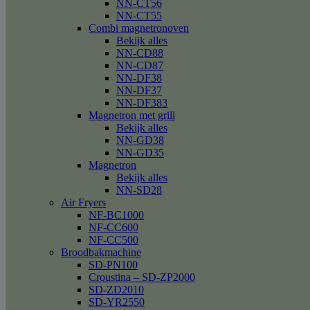
NN-CT56
NN-CT55
Combi magnetronoven
Bekijk alles
NN-CD88
NN-CD87
NN-DF38
NN-DF37
NN-DF383
Magnetron met grill
Bekijk alles
NN-GD38
NN-GD35
Magnetron
Bekijk alles
NN-SD28
Air Fryers
NF-BC1000
NF-CC600
NF-CC500
Broodbakmachine
SD-PN100
Croustina – SD-ZP2000
SD-ZD2010
SD-YR2550