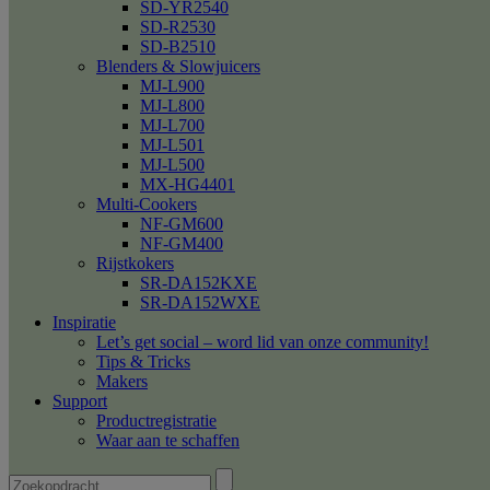
SD-YR2540
SD-R2530
SD-B2510
Blenders & Slowjuicers
MJ-L900
MJ-L800
MJ-L700
MJ-L501
MJ-L500
MX-HG4401
Multi-Cookers
NF-GM600
NF-GM400
Rijstkokers
SR-DA152KXE
SR-DA152WXE
Inspiratie
Let’s get social – word lid van onze community!
Tips & Tricks
Makers
Support
Productregistratie
Waar aan te schaffen