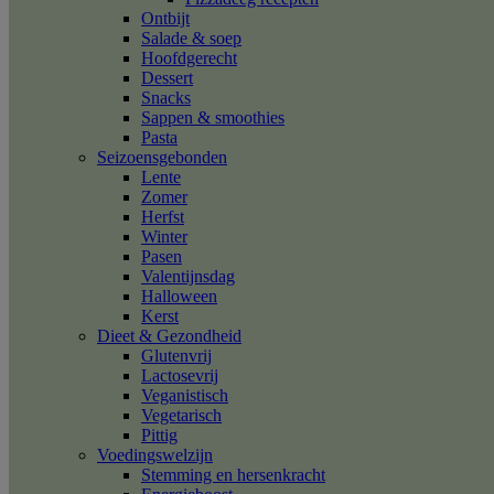
Ontbijt
Salade & soep
Hoofdgerecht
Dessert
Snacks
Sappen & smoothies
Pasta
Seizoensgebonden
Lente
Zomer
Herfst
Winter
Pasen
Valentijnsdag
Halloween
Kerst
Dieet & Gezondheid
Glutenvrij
Lactosevrij
Veganistisch
Vegetarisch
Pittig
Voedingswelzijn
Stemming en hersenkracht