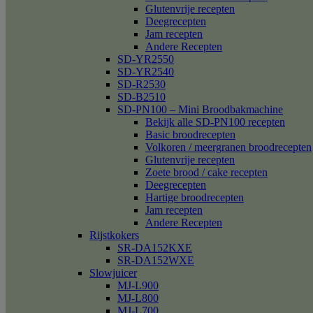
Glutenvrije recepten
Deegrecepten
Jam recepten
Andere Recepten
SD-YR2550
SD-YR2540
SD-R2530
SD-B2510
SD-PN100 – Mini Broodbakmachine
Bekijk alle SD-PN100 recepten
Basic broodrecepten
Volkoren / meergranen broodrecepten
Glutenvrije recepten
Zoete brood / cake recepten
Deegrecepten
Hartige broodrecepten
Jam recepten
Andere Recepten
Rijstkokers
SR-DA152KXE
SR-DA152WXE
Slowjuicer
MJ-L900
MJ-L800
MJ-L700