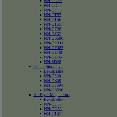
NN-CD88
NN-CD87
NN-CD58
NN-CT57
NN-CT56
NN-CT55
NN-DF38
NN-DF37
NN-DS596
NN-CS894
NN-DF383
NN-GD38
NN-GD35
NN-SD28
Combi Stoomoven
Bekijk alles
NN-CS88
NN-DS59
NN-CS894
NN-DS596
Air Fryer Magnetrons
Bekijk alles
NN-CD88
NN-CD58
NN-CT57