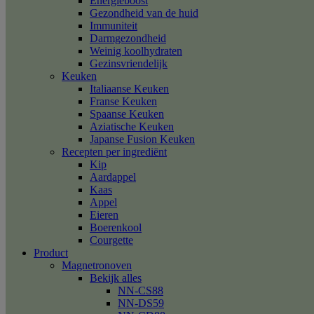
Energieboost
Gezondheid van de huid
Immuniteit
Darmgezondheid
Weinig koolhydraten
Gezinsvriendelijk
Keuken
Italiaanse Keuken
Franse Keuken
Spaanse Keuken
Aziatische Keuken
Japanse Fusion Keuken
Recepten per ingrediënt
Kip
Aardappel
Kaas
Appel
Eieren
Boerenkool
Courgette
Product
Magnetronoven
Bekijk alles
NN-CS88
NN-DS59