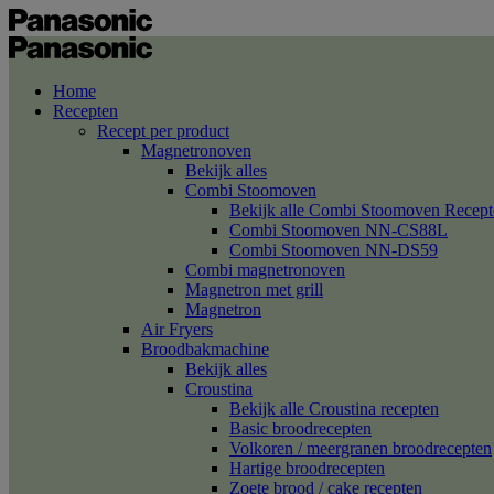
Home
Recepten
Recept per product
Magnetronoven
Bekijk alles
Combi Stoomoven
Bekijk alle Combi Stoomoven Recept
Combi Stoomoven NN-CS88L
Combi Stoomoven NN-DS59
Combi magnetronoven
Magnetron met grill
Magnetron
Air Fryers
Broodbakmachine
Bekijk alles
Croustina
Bekijk alle Croustina recepten
Basic broodrecepten
Volkoren / meergranen broodrecepten
Hartige broodrecepten
Zoete brood / cake recepten