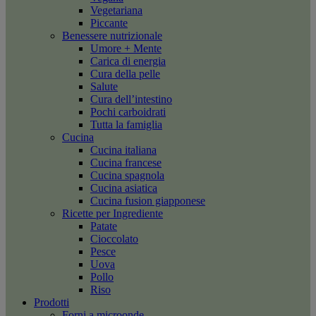
Vegetariana
Piccante
Benessere nutrizionale
Umore + Mente
Carica di energia
Cura della pelle
Salute
Cura dell’intestino
Pochi carboidrati
Tutta la famiglia
Cucina
Cucina italiana
Cucina francese
Cucina spagnola
Cucina asiatica
Cucina fusion giapponese
Ricette per Ingrediente
Patate
Cioccolato
Pesce
Uova
Pollo
Riso
Prodotti
Forni a microonde