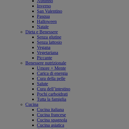
Autunno
Inverno
San Valentino
Pasqua
Halloween
Natale
Dieta e Benessere
Senza glutine
Senza lattosio
Vegana
Vegetariana
Piccante
Benessere nutrizionale
Umore + Mente
Carica di energia
Cura della pelle
Salute
Cura dell’intestino
Pochi carboidrati
Tutta la famiglia
Cucina
Cucina italiana
Cucina francese
Cucina spagnola
Cucina asiatica