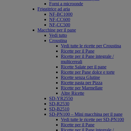
Forni a microonde
Friggitrice ad aria
NF-BC1000
NF-CC600
NF-CC500
Macchine per il pane
Vedi tutto
Croustina
Vedi tutte le ricette per Croustina
Ricette per il Pane
Ricette per il Pane integrale /
multicereali
Ricette Salate per il pane
Ricette per Pane dolce e torte
Ricette senza Glutine
Ricette pasta per Pizza
Ricette per Marmellate
Altre Ricette
SD-YR2550
SD-R2530
SD-B2510
SD-PN100 – Mini macchina per il pane
Vedi tutte le ricette per SD-PN100
Ricette per il Pane
Ricette per il Pane integrale /