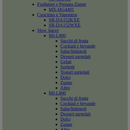
Frullatore e Prepara Zuppe
MX-HG4401
Cuociriso e Vaporiera
SR-DA152KXE
SR-DA152WXE
Slow Juicer
MJ-L900
Succhi di frutta
Cocktail e bevande
Salse/Intingoli
Dessert surgelati
Gelati
Sorbetti
Yogurt surgelati
Dolci
Zuppe
Altro
MJ-L800
Succhi di frutta
Cocktail e bevande
Salse/Intingoli
Dessert surgelati
Dolci
Zuppe
Altro