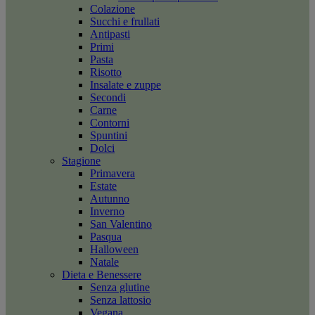
Colazione
Succhi e frullati
Antipasti
Primi
Pasta
Risotto
Insalate e zuppe
Secondi
Carne
Contorni
Spuntini
Dolci
Stagione
Primavera
Estate
Autunno
Inverno
San Valentino
Pasqua
Halloween
Natale
Dieta e Benessere
Senza glutine
Senza lattosio
Vegana