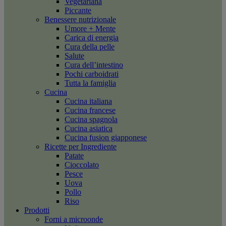
Vegetariana
Piccante
Benessere nutrizionale
Umore + Mente
Carica di energia
Cura della pelle
Salute
Cura dell’intestino
Pochi carboidrati
Tutta la famiglia
Cucina
Cucina italiana
Cucina francese
Cucina spagnola
Cucina asiatica
Cucina fusion giapponese
Ricette per Ingrediente
Patate
Cioccolato
Pesce
Uova
Pollo
Riso
Prodotti
Forni a microonde