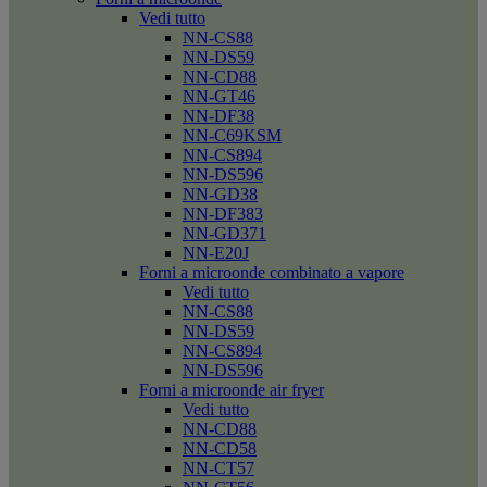
Vedi tutto
NN-CS88
NN-DS59
NN-CD88
NN-GT46
NN-DF38
NN-C69KSM
NN-CS894
NN-DS596
NN-GD38
NN-DF383
NN-GD371
NN-E20J
Forni a microonde combinato a vapore
Vedi tutto
NN-CS88
NN-DS59
NN-CS894
NN-DS596
Forni a microonde air fryer
Vedi tutto
NN-CD88
NN-CD58
NN-CT57