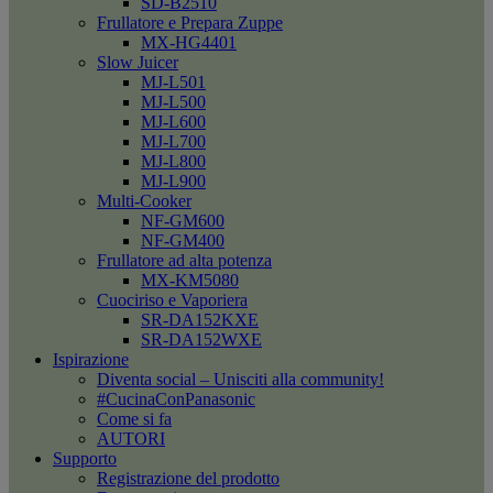
SD-B2510
Frullatore e Prepara Zuppe
MX-HG4401
Slow Juicer
MJ-L501
MJ-L500
MJ-L600
MJ-L700
MJ-L800
MJ-L900
Multi-Cooker
NF-GM600
NF-GM400
Frullatore ad alta potenza
MX-KM5080
Cuociriso e Vaporiera
SR-DA152KXE
SR-DA152WXE
Ispirazione
Diventa social – Unisciti alla community!
#CucinaConPanasonic
Come si fa
AUTORI
Supporto
Registrazione del prodotto