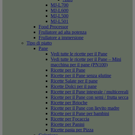
MJ-L700
MJ-L600
MJ-L500
MJ-L501
Food Processor
Frullatore ad alta potenza
Frullatore a immersione
Tipo di piatto
Pane
Vedi tutte le ricette per il Pane
Vedi tutte le ricette per il Pane – Mini
macchina per il pane (PN100)
Ricette per il Pane
Ricette per il Pane senza glutine
Ricette Salate per il pane
Ricette Dolci per il pane
Ricette per il Pane integrale / multicereali
Ricette per il Pane con semi / frutta secca
Ricette per Brioche
Ricette per il Pane con lievito madre
Ricette per il Pane per bambini
Ricette per Focaccia
Ricette per Panini
Ricette pasta per Pizza