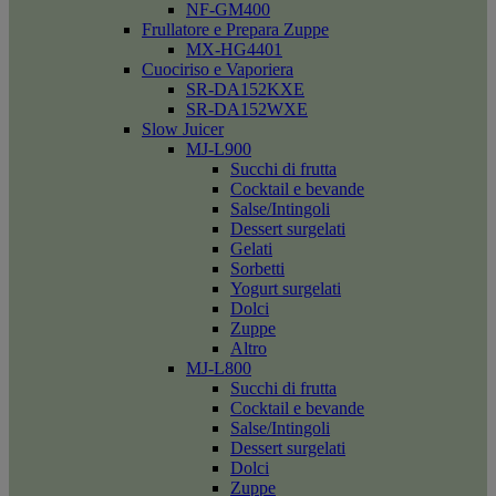
NF-GM400
Frullatore e Prepara Zuppe
MX-HG4401
Cuociriso e Vaporiera
SR-DA152KXE
SR-DA152WXE
Slow Juicer
MJ-L900
Succhi di frutta
Cocktail e bevande
Salse/Intingoli
Dessert surgelati
Gelati
Sorbetti
Yogurt surgelati
Dolci
Zuppe
Altro
MJ-L800
Succhi di frutta
Cocktail e bevande
Salse/Intingoli
Dessert surgelati
Dolci
Zuppe