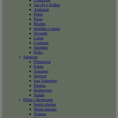
Colazione
Succhi e frullati
Antipasti
Primi
Pasta
Risotto
Insalate e zuppe
Secondi
Carne
Contorni
Spuntini
Dolci
Stagione
Primavera
Estate
Autunno
Inverno
San Valentino
Pasqua
Halloween
Natale
Dieta e Benessere
Senza glutine
Senza lattosio
Vegana