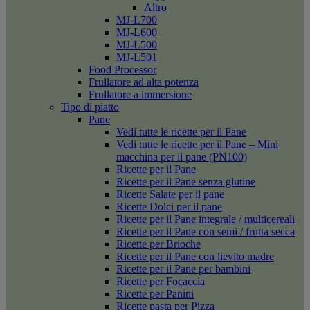
Altro
MJ-L700
MJ-L600
MJ-L500
MJ-L501
Food Processor
Frullatore ad alta potenza
Frullatore a immersione
Tipo di piatto
Pane
Vedi tutte le ricette per il Pane
Vedi tutte le ricette per il Pane – Mini
macchina per il pane (PN100)
Ricette per il Pane
Ricette per il Pane senza glutine
Ricette Salate per il pane
Ricette Dolci per il pane
Ricette per il Pane integrale / multicereali
Ricette per il Pane con semi / frutta secca
Ricette per Brioche
Ricette per il Pane con lievito madre
Ricette per il Pane per bambini
Ricette per Focaccia
Ricette per Panini
Ricette pasta per Pizza