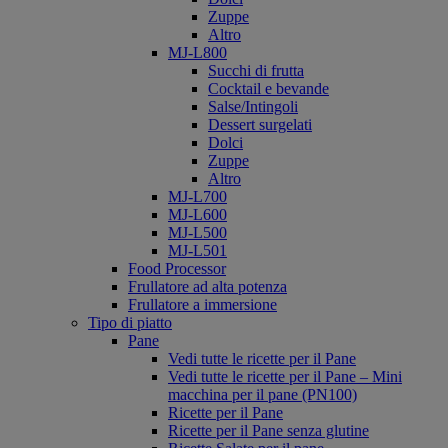
Zuppe
Altro
MJ-L800
Succhi di frutta
Cocktail e bevande
Salse/Intingoli
Dessert surgelati
Dolci
Zuppe
Altro
MJ-L700
MJ-L600
MJ-L500
MJ-L501
Food Processor
Frullatore ad alta potenza
Frullatore a immersione
Tipo di piatto
Pane
Vedi tutte le ricette per il Pane
Vedi tutte le ricette per il Pane – Mini
macchina per il pane (PN100)
Ricette per il Pane
Ricette per il Pane senza glutine