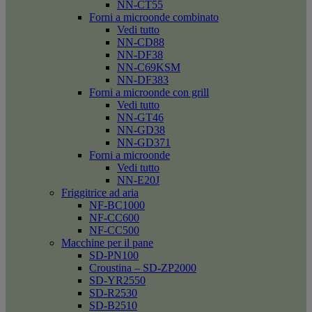
NN-CT55
Forni a microonde combinato
Vedi tutto
NN-CD88
NN-DF38
NN-C69KSM
NN-DF383
Forni a microonde con grill
Vedi tutto
NN-GT46
NN-GD38
NN-GD371
Forni a microonde
Vedi tutto
NN-E20J
Friggitrice ad aria
NF-BC1000
NF-CC600
NF-CC500
Macchine per il pane
SD-PN100
Croustina – SD-ZP2000
SD-YR2550
SD-R2530
SD-B2510