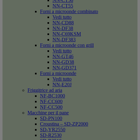
NN-CT56
NN-CT55
Forni a microonde combinato
Vedi tutto
NN-CD88
NN-DF38
NN-C69KSM
NN-DF383
Forni a microonde con grill
Vedi tutto
NN-GT46
NN-GD38
NN-GD371
Forni a microonde
Vedi tutto
NN-E20J
Friggitrice ad aria
NF-BC1000
NF-CC600
NF-CC500
Macchine per il pane
SD-PN100
Croustina – SD-ZP2000
SD-YR2550
SD-R2530