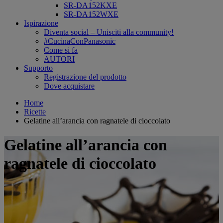
SR-DA152KXE
SR-DA152WXE
Ispirazione
Diventa social – Unisciti alla community!
#CucinaConPanasonic
Come si fa
AUTORI
Supporto
Registrazione del prodotto
Dove acquistare
Home
Ricette
Gelatine all’arancia con ragnatele di cioccolato
Gelatine all’arancia con
ragnatele di cioccolato