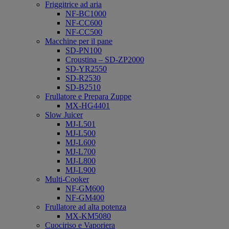
Friggitrice ad aria
NF-BC1000
NF-CC600
NF-CC500
Macchine per il pane
SD-PN100
Croustina – SD-ZP2000
SD-YR2550
SD-R2530
SD-B2510
Frullatore e Prepara Zuppe
MX-HG4401
Slow Juicer
MJ-L501
MJ-L500
MJ-L600
MJ-L700
MJ-L800
MJ-L900
Multi-Cooker
NF-GM600
NF-GM400
Frullatore ad alta potenza
MX-KM5080
Cuociriso e Vaporiera