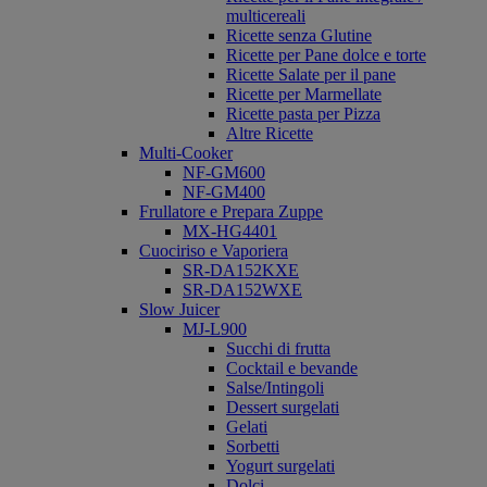
multicereali
Ricette senza Glutine
Ricette per Pane dolce e torte
Ricette Salate per il pane
Ricette per Marmellate
Ricette pasta per Pizza
Altre Ricette
Multi-Cooker
NF-GM600
NF-GM400
Frullatore e Prepara Zuppe
MX-HG4401
Cuociriso e Vaporiera
SR-DA152KXE
SR-DA152WXE
Slow Juicer
MJ-L900
Succhi di frutta
Cocktail e bevande
Salse/Intingoli
Dessert surgelati
Gelati
Sorbetti
Yogurt surgelati
Dolci