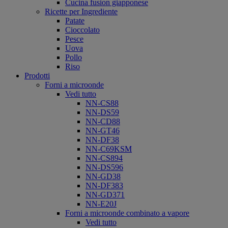
Cucina fusion giapponese
Ricette per Ingrediente
Patate
Cioccolato
Pesce
Uova
Pollo
Riso
Prodotti
Forni a microonde
Vedi tutto
NN-CS88
NN-DS59
NN-CD88
NN-GT46
NN-DF38
NN-C69KSM
NN-CS894
NN-DS596
NN-GD38
NN-DF383
NN-GD371
NN-E20J
Forni a microonde combinato a vapore
Vedi tutto