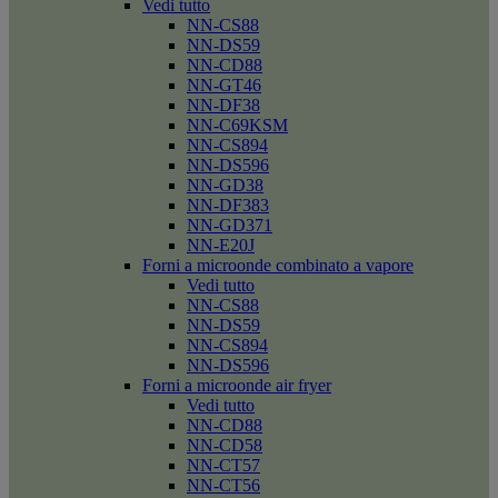
Vedi tutto
NN-CS88
NN-DS59
NN-CD88
NN-GT46
NN-DF38
NN-C69KSM
NN-CS894
NN-DS596
NN-GD38
NN-DF383
NN-GD371
NN-E20J
Forni a microonde combinato a vapore
Vedi tutto
NN-CS88
NN-DS59
NN-CS894
NN-DS596
Forni a microonde air fryer
Vedi tutto
NN-CD88
NN-CD58
NN-CT57
NN-CT56