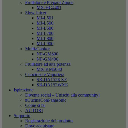
Frullatore e Prepara Zuppe
MX-HG4401
Slow Juicer
MJ-L501
MJ-L500
MJ-L600
MJ-L700
MJ-L800
MJ-L900
Multi-Cooker
NF-GM600
NF-GM400
Frullatore ad alta potenza
MX-KM5080
Cuociriso e Vaporiera
SR-DA152KXE
SR-DA152WXE
Ispirazione
Diventa social – Unisciti alla community!
#CucinaConPanasonic
Come si fa
AUTORI
Supporto
Registrazione del prodotto
Dove acquistare