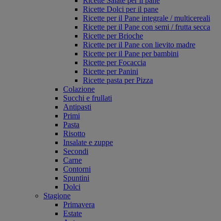
Ricette Salate per il pane
Ricette Dolci per il pane
Ricette per il Pane integrale / multicereali
Ricette per il Pane con semi / frutta secca
Ricette per Brioche
Ricette per il Pane con lievito madre
Ricette per il Pane per bambini
Ricette per Focaccia
Ricette per Panini
Ricette pasta per Pizza
Colazione
Succhi e frullati
Antipasti
Primi
Pasta
Risotto
Insalate e zuppe
Secondi
Carne
Contorni
Spuntini
Dolci
Stagione
Primavera
Estate