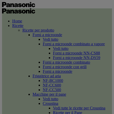
Home
Ricette
Ricette per prodotto
Forni a microonde
Vedi tutto
Forni a microonde combinato a vapore
Vedi tutto
Forni a microonde NN-CS88
Forni a microonde NN-DS59
Forni a microonde combinato
Forni a microonde con grill
Forni a microonde
Friggitrice ad aria
NF-BC1000
NF-CC600
NF-CC500
Macchine per il pane
Vedi tutto
Croustina
Vedi tutte le ricette per Croustina
Ricette per il Pane