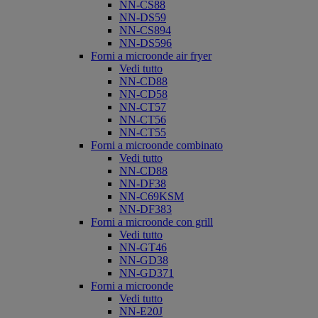
NN-CS88
NN-DS59
NN-CS894
NN-DS596
Forni a microonde air fryer
Vedi tutto
NN-CD88
NN-CD58
NN-CT57
NN-CT56
NN-CT55
Forni a microonde combinato
Vedi tutto
NN-CD88
NN-DF38
NN-C69KSM
NN-DF383
Forni a microonde con grill
Vedi tutto
NN-GT46
NN-GD38
NN-GD371
Forni a microonde
Vedi tutto
NN-E20J