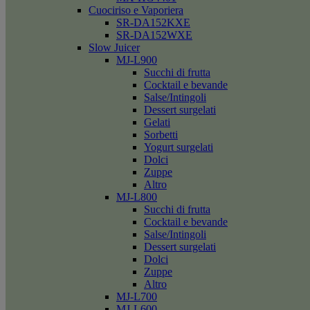
Cuociriso e Vaporiera
SR-DA152KXE
SR-DA152WXE
Slow Juicer
MJ-L900
Succhi di frutta
Cocktail e bevande
Salse/Intingoli
Dessert surgelati
Gelati
Sorbetti
Yogurt surgelati
Dolci
Zuppe
Altro
MJ-L800
Succhi di frutta
Cocktail e bevande
Salse/Intingoli
Dessert surgelati
Dolci
Zuppe
Altro
MJ-L700
MJ-L600