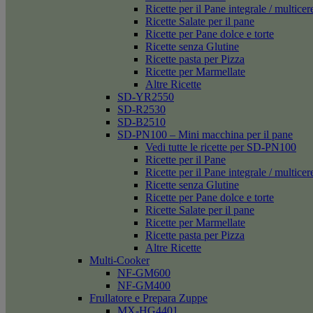
Ricette per il Pane integrale / multicer
Ricette Salate per il pane
Ricette per Pane dolce e torte
Ricette senza Glutine
Ricette pasta per Pizza
Ricette per Marmellate
Altre Ricette
SD-YR2550
SD-R2530
SD-B2510
SD-PN100 – Mini macchina per il pane
Vedi tutte le ricette per SD-PN100
Ricette per il Pane
Ricette per il Pane integrale / multicer
Ricette senza Glutine
Ricette per Pane dolce e torte
Ricette Salate per il pane
Ricette per Marmellate
Ricette pasta per Pizza
Altre Ricette
Multi-Cooker
NF-GM600
NF-GM400
Frullatore e Prepara Zuppe
MX-HG4401