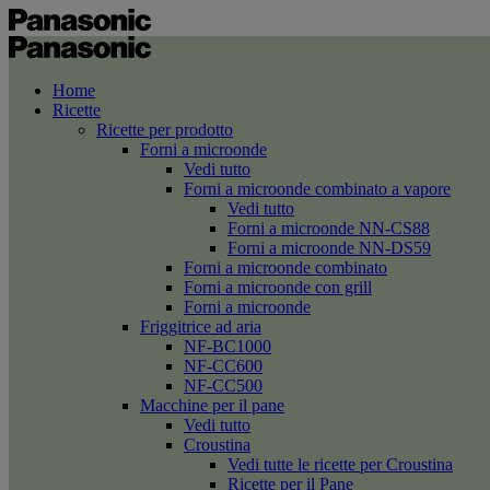
Home
Ricette
Ricette per prodotto
Forni a microonde
Vedi tutto
Forni a microonde combinato a vapore
Vedi tutto
Forni a microonde NN-CS88
Forni a microonde NN-DS59
Forni a microonde combinato
Forni a microonde con grill
Forni a microonde
Friggitrice ad aria
NF-BC1000
NF-CC600
NF-CC500
Macchine per il pane
Vedi tutto
Croustina
Vedi tutte le ricette per Croustina
Ricette per il Pane