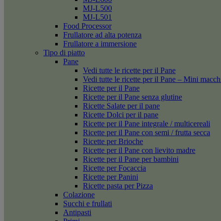
MJ-L500
MJ-L501
Food Processor
Frullatore ad alta potenza
Frullatore a immersione
Tipo di piatto
Pane
Vedi tutte le ricette per il Pane
Vedi tutte le ricette per il Pane – Mini macc
Ricette per il Pane
Ricette per il Pane senza glutine
Ricette Salate per il pane
Ricette Dolci per il pane
Ricette per il Pane integrale / multicereali
Ricette per il Pane con semi / frutta secca
Ricette per Brioche
Ricette per il Pane con lievito madre
Ricette per il Pane per bambini
Ricette per Focaccia
Ricette per Panini
Ricette pasta per Pizza
Colazione
Succhi e frullati
Antipasti