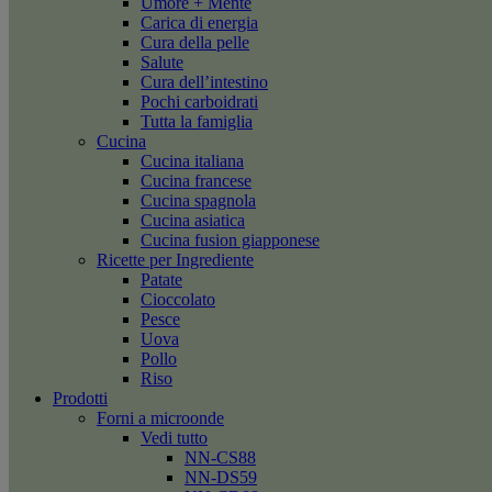
Umore + Mente
Carica di energia
Cura della pelle
Salute
Cura dell’intestino
Pochi carboidrati
Tutta la famiglia
Cucina
Cucina italiana
Cucina francese
Cucina spagnola
Cucina asiatica
Cucina fusion giapponese
Ricette per Ingrediente
Patate
Cioccolato
Pesce
Uova
Pollo
Riso
Prodotti
Forni a microonde
Vedi tutto
NN-CS88
NN-DS59