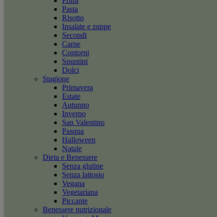
Primi
Pasta
Risotto
Insalate e zuppe
Secondi
Carne
Contorni
Spuntini
Dolci
Stagione
Primavera
Estate
Autunno
Inverno
San Valentino
Pasqua
Halloween
Natale
Dieta e Benessere
Senza glutine
Senza lattosio
Vegana
Vegetariana
Piccante
Benessere nutrizionale