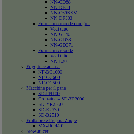
NN-CD88
NN-DF38
NN-C69KSM
NN-DF383
Forni a microonde con grill
Vedi tutto
NN-GT46
NN-GD38
NN-GD371
Forni a microonde
Vedi tutto
NN-E20J
Friggitrice ad aria
NF-BC1000
NF-CC600
NF-CC500
Macchine per il pane
SD-PN100
Croustina – SD-ZP2000
SD-YR2550
SD-R2530
SD-B2510
Frullatore e Prepara Zuppe
MX-HG4401
Slow Juicer