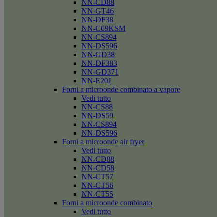
NN-CD88
NN-GT46
NN-DF38
NN-C69KSM
NN-CS894
NN-DS596
NN-GD38
NN-DF383
NN-GD371
NN-E20J
Forni a microonde combinato a vapore
Vedi tutto
NN-CS88
NN-DS59
NN-CS894
NN-DS596
Forni a microonde air fryer
Vedi tutto
NN-CD88
NN-CD58
NN-CT57
NN-CT56
NN-CT55
Forni a microonde combinato
Vedi tutto