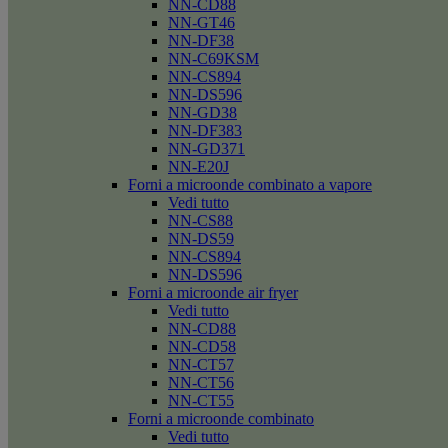
NN-CD88
NN-GT46
NN-DF38
NN-C69KSM
NN-CS894
NN-DS596
NN-GD38
NN-DF383
NN-GD371
NN-E20J
Forni a microonde combinato a vapore
Vedi tutto
NN-CS88
NN-DS59
NN-CS894
NN-DS596
Forni a microonde air fryer
Vedi tutto
NN-CD88
NN-CD58
NN-CT57
NN-CT56
NN-CT55
Forni a microonde combinato
Vedi tutto