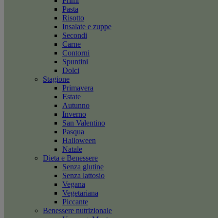
Primi
Pasta
Risotto
Insalate e zuppe
Secondi
Carne
Contorni
Spuntini
Dolci
Stagione
Primavera
Estate
Autunno
Inverno
San Valentino
Pasqua
Halloween
Natale
Dieta e Benessere
Senza glutine
Senza lattosio
Vegana
Vegetariana
Piccante
Benessere nutrizionale