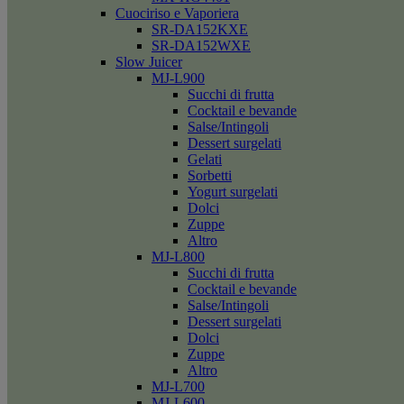
Cuociriso e Vaporiera
SR-DA152KXE
SR-DA152WXE
Slow Juicer
MJ-L900
Succhi di frutta
Cocktail e bevande
Salse/Intingoli
Dessert surgelati
Gelati
Sorbetti
Yogurt surgelati
Dolci
Zuppe
Altro
MJ-L800
Succhi di frutta
Cocktail e bevande
Salse/Intingoli
Dessert surgelati
Dolci
Zuppe
Altro
MJ-L700
MJ-L600