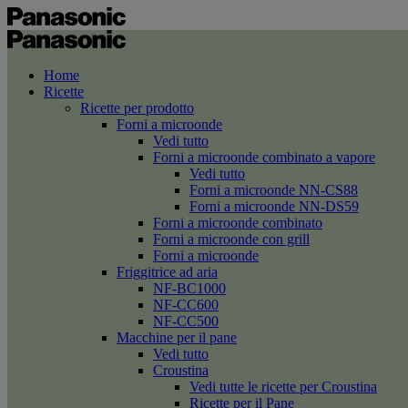
Home
Ricette
Ricette per prodotto
Forni a microonde
Vedi tutto
Forni a microonde combinato a vapore
Vedi tutto
Forni a microonde NN-CS88
Forni a microonde NN-DS59
Forni a microonde combinato
Forni a microonde con grill
Forni a microonde
Friggitrice ad aria
NF-BC1000
NF-CC600
NF-CC500
Macchine per il pane
Vedi tutto
Croustina
Vedi tutte le ricette per Croustina
Ricette per il Pane