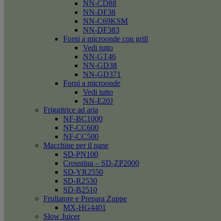
NN-CD88
NN-DF38
NN-C69KSM
NN-DF383
Forni a microonde con grill
Vedi tutto
NN-GT46
NN-GD38
NN-GD371
Forni a microonde
Vedi tutto
NN-E20J
Friggitrice ad aria
NF-BC1000
NF-CC600
NF-CC500
Macchine per il pane
SD-PN100
Croustina – SD-ZP2000
SD-YR2550
SD-R2530
SD-B2510
Frullatore e Prepara Zuppe
MX-HG4401
Slow Juicer