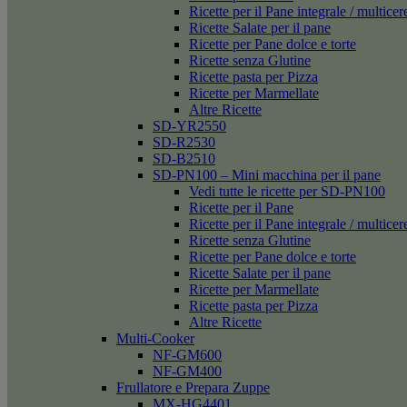
Ricette per il Pane integrale / multicer
Ricette Salate per il pane
Ricette per Pane dolce e torte
Ricette senza Glutine
Ricette pasta per Pizza
Ricette per Marmellate
Altre Ricette
SD-YR2550
SD-R2530
SD-B2510
SD-PN100 – Mini macchina per il pane
Vedi tutte le ricette per SD-PN100
Ricette per il Pane
Ricette per il Pane integrale / multicer
Ricette senza Glutine
Ricette per Pane dolce e torte
Ricette Salate per il pane
Ricette per Marmellate
Ricette pasta per Pizza
Altre Ricette
Multi-Cooker
NF-GM600
NF-GM400
Frullatore e Prepara Zuppe
MX-HG4401