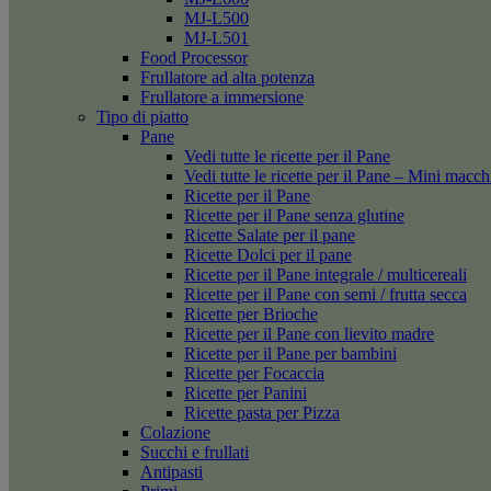
MJ-L500
MJ-L501
Food Processor
Frullatore ad alta potenza
Frullatore a immersione
Tipo di piatto
Pane
Vedi tutte le ricette per il Pane
Vedi tutte le ricette per il Pane – Mini macc
Ricette per il Pane
Ricette per il Pane senza glutine
Ricette Salate per il pane
Ricette Dolci per il pane
Ricette per il Pane integrale / multicereali
Ricette per il Pane con semi / frutta secca
Ricette per Brioche
Ricette per il Pane con lievito madre
Ricette per il Pane per bambini
Ricette per Focaccia
Ricette per Panini
Ricette pasta per Pizza
Colazione
Succhi e frullati
Antipasti