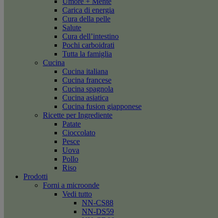
Umore + Mente
Carica di energia
Cura della pelle
Salute
Cura dell’intestino
Pochi carboidrati
Tutta la famiglia
Cucina
Cucina italiana
Cucina francese
Cucina spagnola
Cucina asiatica
Cucina fusion giapponese
Ricette per Ingrediente
Patate
Cioccolato
Pesce
Uova
Pollo
Riso
Prodotti
Forni a microonde
Vedi tutto
NN-CS88
NN-DS59