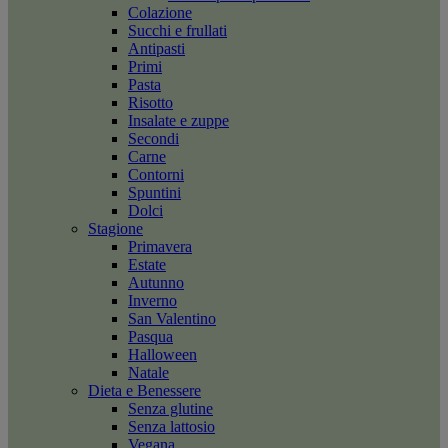
Colazione
Succhi e frullati
Antipasti
Primi
Pasta
Risotto
Insalate e zuppe
Secondi
Carne
Contorni
Spuntini
Dolci
Stagione
Primavera
Estate
Autunno
Inverno
San Valentino
Pasqua
Halloween
Natale
Dieta e Benessere
Senza glutine
Senza lattosio
Vegana