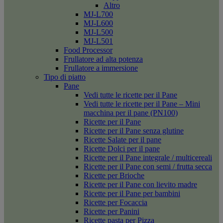
Altro
MJ-L700
MJ-L600
MJ-L500
MJ-L501
Food Processor
Frullatore ad alta potenza
Frullatore a immersione
Tipo di piatto
Pane
Vedi tutte le ricette per il Pane
Vedi tutte le ricette per il Pane – Mini
macchina per il pane (PN100)
Ricette per il Pane
Ricette per il Pane senza glutine
Ricette Salate per il pane
Ricette Dolci per il pane
Ricette per il Pane integrale / multicereali
Ricette per il Pane con semi / frutta secca
Ricette per Brioche
Ricette per il Pane con lievito madre
Ricette per il Pane per bambini
Ricette per Focaccia
Ricette per Panini
Ricette pasta per Pizza