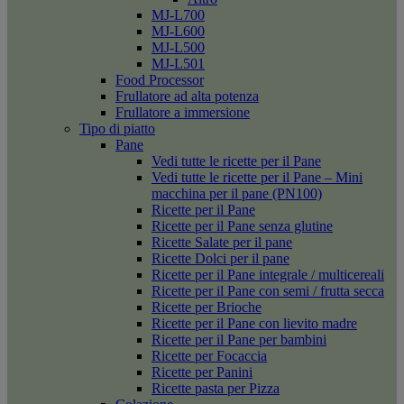
MJ-L700
MJ-L600
MJ-L500
MJ-L501
Food Processor
Frullatore ad alta potenza
Frullatore a immersione
Tipo di piatto
Pane
Vedi tutte le ricette per il Pane
Vedi tutte le ricette per il Pane – Mini
macchina per il pane (PN100)
Ricette per il Pane
Ricette per il Pane senza glutine
Ricette Salate per il pane
Ricette Dolci per il pane
Ricette per il Pane integrale / multicereali
Ricette per il Pane con semi / frutta secca
Ricette per Brioche
Ricette per il Pane con lievito madre
Ricette per il Pane per bambini
Ricette per Focaccia
Ricette per Panini
Ricette pasta per Pizza