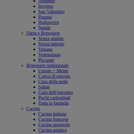
Autunno
Inverno
San Valentino
Pasqua
Halloween
Natale
Dieta e Benessere
Senza glutine
Senza lattosio
Vegana
Vegetariana
Piccante
Benessere nutrizionale
Umore + Mente
Carica di energia
Cura della pelle
Salute
Cura dell’intestino
Pochi carboidrati
Tutta la famiglia
Cucina
Cucina italiana
Cucina francese
Cucina spagnola
Cucina asiatica