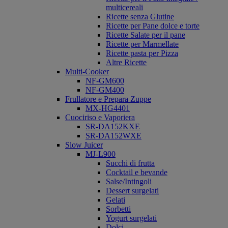
multicereali
Ricette senza Glutine
Ricette per Pane dolce e torte
Ricette Salate per il pane
Ricette per Marmellate
Ricette pasta per Pizza
Altre Ricette
Multi-Cooker
NF-GM600
NF-GM400
Frullatore e Prepara Zuppe
MX-HG4401
Cuociriso e Vaporiera
SR-DA152KXE
SR-DA152WXE
Slow Juicer
MJ-L900
Succhi di frutta
Cocktail e bevande
Salse/Intingoli
Dessert surgelati
Gelati
Sorbetti
Yogurt surgelati
Dolci