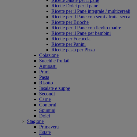
Ricette Salate per il pane
Ricette Dolci per il pane
Ricette per il Pane integrale / multicereali
Ricette per il Pane con semi / frutta secca
Ricette per Brioche
Ricette per il Pane con lievito madre
Ricette per il Pane per bambini
Ricette per Focaccia
Ricette per Panini
Ricette pasta per Pizza
Colazione
Succhi e frullati
Antipasti
Primi
Pasta
Risotto
Insalate e zuppe
Secondi
Carne
Contorni
Spuntini
Dolci
Stagione
Primavera
Estate