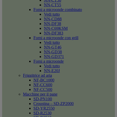
NN-CT56
NN-CT55
Forni a microonde combinato
Vedi tutto
NN-CD88
NN-DF38
NN-C69KSM
NN-DF383
Forni a microonde con grill
Vedi tutto
NN-GT46
NN-GD38
NN-GD371
Forni a microonde
Vedi tutto
NN-E20J
Friggitrice ad aria
NF-BC1000
NF-CC600
NF-CC500
Macchine per il pane
SD-PN100
Croustina – SD-ZP2000
SD-YR2550
SD-R2530