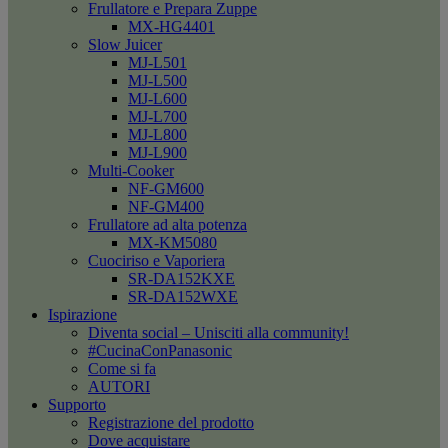
Frullatore e Prepara Zuppe
MX-HG4401
Slow Juicer
MJ-L501
MJ-L500
MJ-L600
MJ-L700
MJ-L800
MJ-L900
Multi-Cooker
NF-GM600
NF-GM400
Frullatore ad alta potenza
MX-KM5080
Cuociriso e Vaporiera
SR-DA152KXE
SR-DA152WXE
Ispirazione
Diventa social – Unisciti alla community!
#CucinaConPanasonic
Come si fa
AUTORI
Supporto
Registrazione del prodotto
Dove acquistare