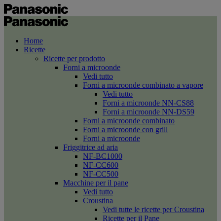
Home
Ricette
Ricette per prodotto
Forni a microonde
Vedi tutto
Forni a microonde combinato a vapore
Vedi tutto
Forni a microonde NN-CS88
Forni a microonde NN-DS59
Forni a microonde combinato
Forni a microonde con grill
Forni a microonde
Friggitrice ad aria
NF-BC1000
NF-CC600
NF-CC500
Macchine per il pane
Vedi tutto
Croustina
Vedi tutte le ricette per Croustina
Ricette per il Pane