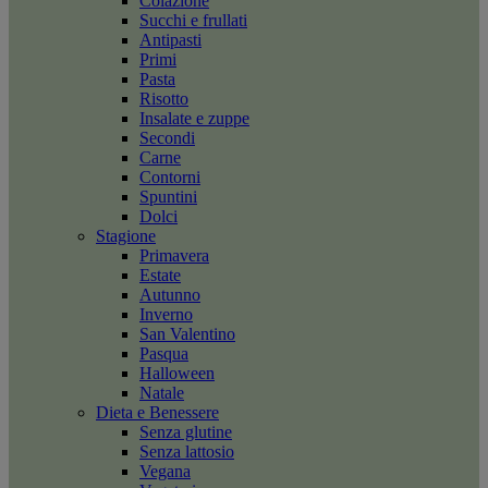
Colazione
Succhi e frullati
Antipasti
Primi
Pasta
Risotto
Insalate e zuppe
Secondi
Carne
Contorni
Spuntini
Dolci
Stagione
Primavera
Estate
Autunno
Inverno
San Valentino
Pasqua
Halloween
Natale
Dieta e Benessere
Senza glutine
Senza lattosio
Vegana