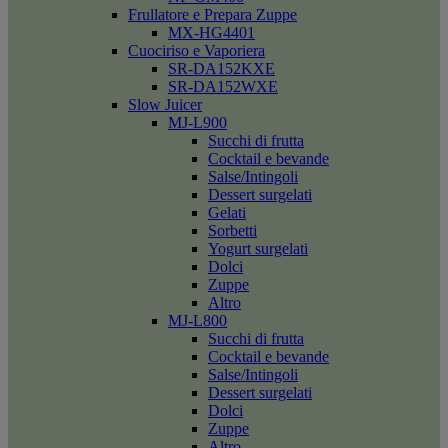
Frullatore e Prepara Zuppe
MX-HG4401
Cuociriso e Vaporiera
SR-DA152KXE
SR-DA152WXE
Slow Juicer
MJ-L900
Succhi di frutta
Cocktail e bevande
Salse/Intingoli
Dessert surgelati
Gelati
Sorbetti
Yogurt surgelati
Dolci
Zuppe
Altro
MJ-L800
Succhi di frutta
Cocktail e bevande
Salse/Intingoli
Dessert surgelati
Dolci
Zuppe
Altro