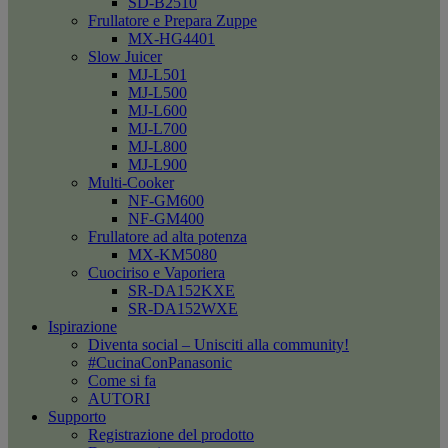
SD-B2510
Frullatore e Prepara Zuppe
MX-HG4401
Slow Juicer
MJ-L501
MJ-L500
MJ-L600
MJ-L700
MJ-L800
MJ-L900
Multi-Cooker
NF-GM600
NF-GM400
Frullatore ad alta potenza
MX-KM5080
Cuociriso e Vaporiera
SR-DA152KXE
SR-DA152WXE
Ispirazione
Diventa social – Unisciti alla community!
#CucinaConPanasonic
Come si fa
AUTORI
Supporto
Registrazione del prodotto