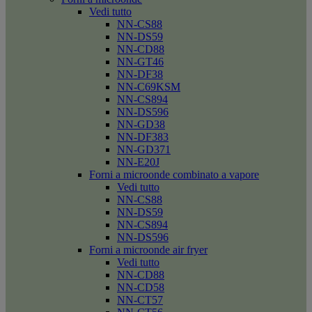
Vedi tutto
NN-CS88
NN-DS59
NN-CD88
NN-GT46
NN-DF38
NN-C69KSM
NN-CS894
NN-DS596
NN-GD38
NN-DF383
NN-GD371
NN-E20J
Forni a microonde combinato a vapore
Vedi tutto
NN-CS88
NN-DS59
NN-CS894
NN-DS596
Forni a microonde air fryer
Vedi tutto
NN-CD88
NN-CD58
NN-CT57