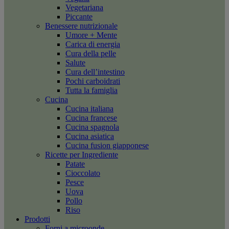
Vegetariana
Piccante
Benessere nutrizionale
Umore + Mente
Carica di energia
Cura della pelle
Salute
Cura dell’intestino
Pochi carboidrati
Tutta la famiglia
Cucina
Cucina italiana
Cucina francese
Cucina spagnola
Cucina asiatica
Cucina fusion giapponese
Ricette per Ingrediente
Patate
Cioccolato
Pesce
Uova
Pollo
Riso
Prodotti
Forni a microonde