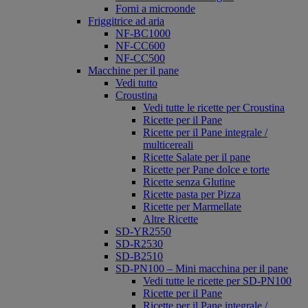
Forni a microonde
Friggitrice ad aria
NF-BC1000
NF-CC600
NF-CC500
Macchine per il pane
Vedi tutto
Croustina
Vedi tutte le ricette per Croustina
Ricette per il Pane
Ricette per il Pane integrale /
multicereali
Ricette Salate per il pane
Ricette per Pane dolce e torte
Ricette senza Glutine
Ricette pasta per Pizza
Ricette per Marmellate
Altre Ricette
SD-YR2550
SD-R2530
SD-B2510
SD-PN100 – Mini macchina per il pane
Vedi tutte le ricette per SD-PN100
Ricette per il Pane
Ricette per il Pane integrale /