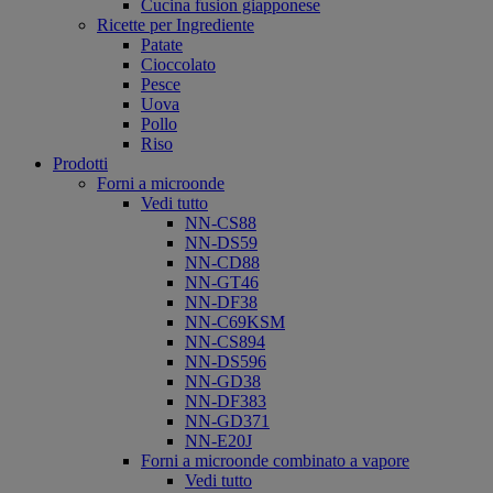
Cucina fusion giapponese
Ricette per Ingrediente
Patate
Cioccolato
Pesce
Uova
Pollo
Riso
Prodotti
Forni a microonde
Vedi tutto
NN-CS88
NN-DS59
NN-CD88
NN-GT46
NN-DF38
NN-C69KSM
NN-CS894
NN-DS596
NN-GD38
NN-DF383
NN-GD371
NN-E20J
Forni a microonde combinato a vapore
Vedi tutto