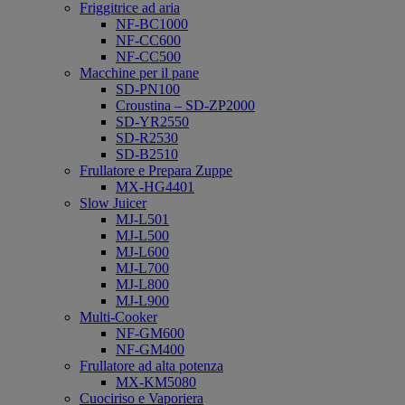
Friggitrice ad aria
NF-BC1000
NF-CC600
NF-CC500
Macchine per il pane
SD-PN100
Croustina – SD-ZP2000
SD-YR2550
SD-R2530
SD-B2510
Frullatore e Prepara Zuppe
MX-HG4401
Slow Juicer
MJ-L501
MJ-L500
MJ-L600
MJ-L700
MJ-L800
MJ-L900
Multi-Cooker
NF-GM600
NF-GM400
Frullatore ad alta potenza
MX-KM5080
Cuociriso e Vaporiera