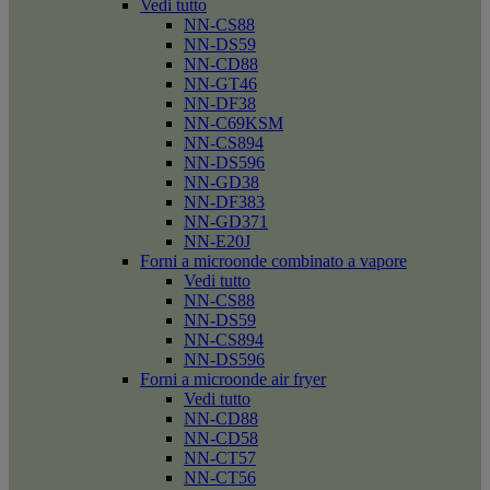
Vedi tutto
NN-CS88
NN-DS59
NN-CD88
NN-GT46
NN-DF38
NN-C69KSM
NN-CS894
NN-DS596
NN-GD38
NN-DF383
NN-GD371
NN-E20J
Forni a microonde combinato a vapore
Vedi tutto
NN-CS88
NN-DS59
NN-CS894
NN-DS596
Forni a microonde air fryer
Vedi tutto
NN-CD88
NN-CD58
NN-CT57
NN-CT56