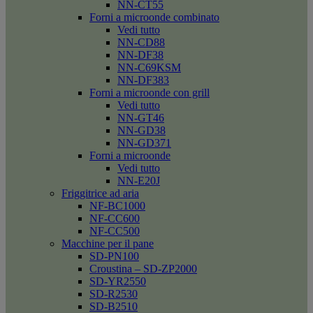
NN-CT55
Forni a microonde combinato
Vedi tutto
NN-CD88
NN-DF38
NN-C69KSM
NN-DF383
Forni a microonde con grill
Vedi tutto
NN-GT46
NN-GD38
NN-GD371
Forni a microonde
Vedi tutto
NN-E20J
Friggitrice ad aria
NF-BC1000
NF-CC600
NF-CC500
Macchine per il pane
SD-PN100
Croustina – SD-ZP2000
SD-YR2550
SD-R2530
SD-B2510