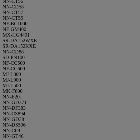
NN-CT56
NN-CD58
NN-CT57
NN-CT55
NF-BC1000
NF-GM400
MX-HG4401
SR-DA152WXE
SR-DA152KXE
NN-CD88
SD-PN100
NF-CC500
NF-CC600
MJ-L800
MJ-L900
MJ-L500
MK-F800
NN-E20J
NN-GD371
NN-DF383
NN-CS894
NN-GD38
NN-DS596
NN-C69
NN-GT46