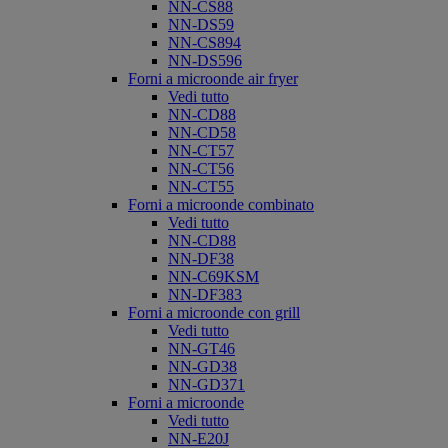
NN-CS88
NN-DS59
NN-CS894
NN-DS596
Forni a microonde air fryer
Vedi tutto
NN-CD88
NN-CD58
NN-CT57
NN-CT56
NN-CT55
Forni a microonde combinato
Vedi tutto
NN-CD88
NN-DF38
NN-C69KSM
NN-DF383
Forni a microonde con grill
Vedi tutto
NN-GT46
NN-GD38
NN-GD371
Forni a microonde
Vedi tutto
NN-E20J