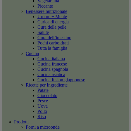
Vegetariana
Piccante
Benessere nutrizionale
Umore + Mente
Carica di energia
Cura della pelle
Salute
Cura dell’intestino
Pochi carboidrati
Tutta la famiglia
Cucina
Cucina italiana
Cucina francese
Cucina spagnola
Cucina asiatica
Cucina fusion giapponese
Ricette per Ingrediente
Patate
Cioccolato
Pesce
Uova
Pollo
Riso
Prodotti
Forni a microonde