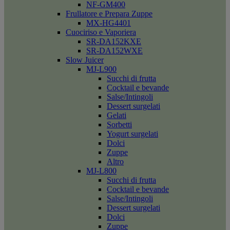
NF-GM400
Frullatore e Prepara Zuppe
MX-HG4401
Cuociriso e Vaporiera
SR-DA152KXE
SR-DA152WXE
Slow Juicer
MJ-L900
Succhi di frutta
Cocktail e bevande
Salse/Intingoli
Dessert surgelati
Gelati
Sorbetti
Yogurt surgelati
Dolci
Zuppe
Altro
MJ-L800
Succhi di frutta
Cocktail e bevande
Salse/Intingoli
Dessert surgelati
Dolci
Zuppe