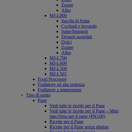
Zuppe
Altro
MJ-L800
Succhi di frutta
Cocktail e bevande
Salse/Intingoli
Dessert surgelati
Dolci
Zuppe
Altro
MJ-L700
MJ-L600
MJ-L500
MJ-L501
Food Processor
Frullatore ad alta potenza
Frullatore a immersione
Tipo di piatto
Pane
Vedi tutte le ricette per il Pane
Vedi tutte le ricette per il Pane – Mini
macchina per il pane (PN100)
Ricette per il Pane
Ricette per il Pane senza glutine