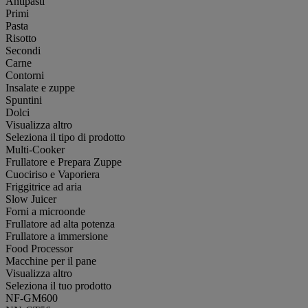
Antipasti
Primi
Pasta
Risotto
Secondi
Carne
Contorni
Insalate e zuppe
Spuntini
Dolci
Visualizza altro
Seleziona il tipo di prodotto
Multi-Cooker
Frullatore e Prepara Zuppe
Cuociriso e Vaporiera
Friggitrice ad aria
Slow Juicer
Forni a microonde
Frullatore ad alta potenza
Frullatore a immersione
Food Processor
Macchine per il pane
Visualizza altro
Seleziona il tuo prodotto
NF-GM600