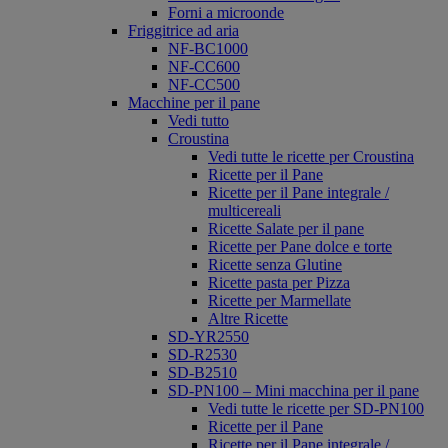
Forni a microonde
Friggitrice ad aria
NF-BC1000
NF-CC600
NF-CC500
Macchine per il pane
Vedi tutto
Croustina
Vedi tutte le ricette per Croustina
Ricette per il Pane
Ricette per il Pane integrale /
multicereali
Ricette Salate per il pane
Ricette per Pane dolce e torte
Ricette senza Glutine
Ricette pasta per Pizza
Ricette per Marmellate
Altre Ricette
SD-YR2550
SD-R2530
SD-B2510
SD-PN100 – Mini macchina per il pane
Vedi tutte le ricette per SD-PN100
Ricette per il Pane
Ricette per il Pane integrale /