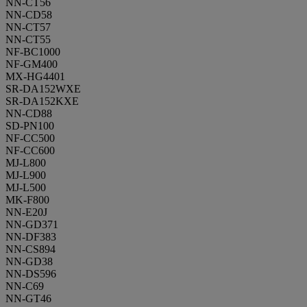
NN-CT56
NN-CD58
NN-CT57
NN-CT55
NF-BC1000
NF-GM400
MX-HG4401
SR-DA152WXE
SR-DA152KXE
NN-CD88
SD-PN100
NF-CC500
NF-CC600
MJ-L800
MJ-L900
MJ-L500
MK-F800
NN-E20J
NN-GD371
NN-DF383
NN-CS894
NN-GD38
NN-DS596
NN-C69
NN-GT46