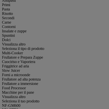
Antipasti
Primi
Pasta
Risotto
Secondi
Carne
Contorni
Insalate e zuppe
Spuntini
Dolci
Visualizza altro
Seleziona il tipo di prodotto
Multi-Cooker
Frullatore e Prepara Zuppe
Cuociriso e Vaporiera
Friggitrice ad aria
Slow Juicer
Forni a microonde
Frullatore ad alta potenza
Frullatore a immersione
Food Processor
Macchine per il pane
Visualizza altro
Seleziona il tuo prodotto
NF-GM600