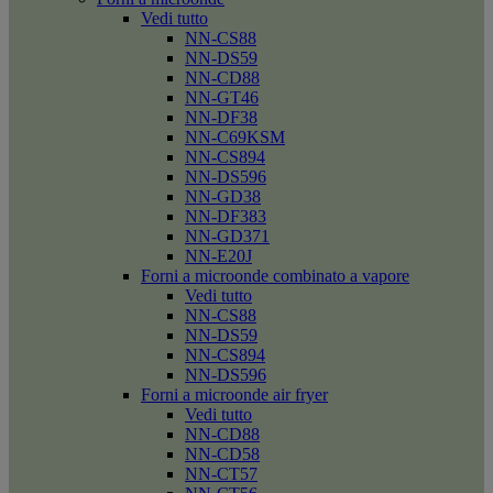
Vedi tutto
NN-CS88
NN-DS59
NN-CD88
NN-GT46
NN-DF38
NN-C69KSM
NN-CS894
NN-DS596
NN-GD38
NN-DF383
NN-GD371
NN-E20J
Forni a microonde combinato a vapore
Vedi tutto
NN-CS88
NN-DS59
NN-CS894
NN-DS596
Forni a microonde air fryer
Vedi tutto
NN-CD88
NN-CD58
NN-CT57