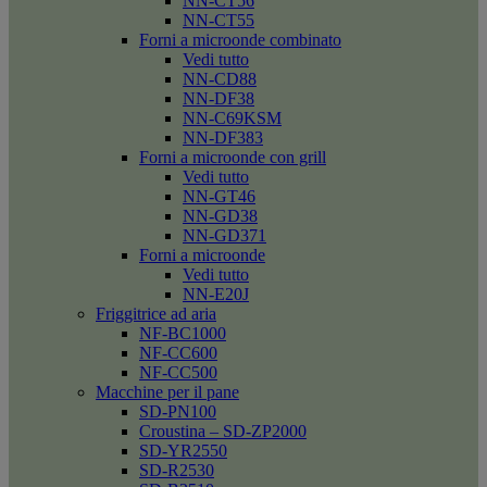
NN-CT56
NN-CT55
Forni a microonde combinato
Vedi tutto
NN-CD88
NN-DF38
NN-C69KSM
NN-DF383
Forni a microonde con grill
Vedi tutto
NN-GT46
NN-GD38
NN-GD371
Forni a microonde
Vedi tutto
NN-E20J
Friggitrice ad aria
NF-BC1000
NF-CC600
NF-CC500
Macchine per il pane
SD-PN100
Croustina – SD-ZP2000
SD-YR2550
SD-R2530