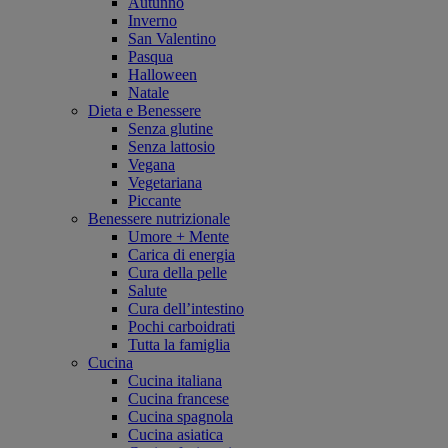
Autunno
Inverno
San Valentino
Pasqua
Halloween
Natale
Dieta e Benessere
Senza glutine
Senza lattosio
Vegana
Vegetariana
Piccante
Benessere nutrizionale
Umore + Mente
Carica di energia
Cura della pelle
Salute
Cura dell’intestino
Pochi carboidrati
Tutta la famiglia
Cucina
Cucina italiana
Cucina francese
Cucina spagnola
Cucina asiatica