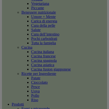
Vegetariana
Piccante
Benessere nutrizionale
Umore + Mente
Carica di energia
Cura della pelle
Salute
Cura dell’intestino
Pochi carboidrati
Tutta la famiglia
Cucina
Cucina italiana
Cucina francese
Cucina spagnola
Cucina asiatica
Cucina fusion giapponese
Ricette per Ingrediente
Patate
Cioccolato
Pesce
Uova
Pollo
Riso
Prodotti
Forni a microonde