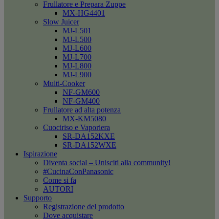
Frullatore e Prepara Zuppe
MX-HG4401
Slow Juicer
MJ-L501
MJ-L500
MJ-L600
MJ-L700
MJ-L800
MJ-L900
Multi-Cooker
NF-GM600
NF-GM400
Frullatore ad alta potenza
MX-KM5080
Cuociriso e Vaporiera
SR-DA152KXE
SR-DA152WXE
Ispirazione
Diventa social – Unisciti alla community!
#CucinaConPanasonic
Come si fa
AUTORI
Supporto
Registrazione del prodotto
Dove acquistare