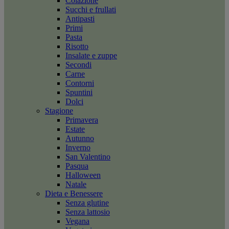
Colazione
Succhi e frullati
Antipasti
Primi
Pasta
Risotto
Insalate e zuppe
Secondi
Carne
Contorni
Spuntini
Dolci
Stagione
Primavera
Estate
Autunno
Inverno
San Valentino
Pasqua
Halloween
Natale
Dieta e Benessere
Senza glutine
Senza lattosio
Vegana