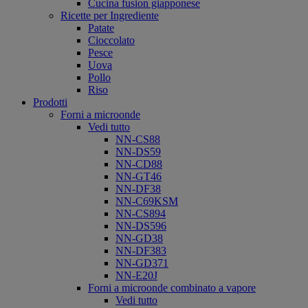
Cucina fusion giapponese
Ricette per Ingrediente
Patate
Cioccolato
Pesce
Uova
Pollo
Riso
Prodotti
Forni a microonde
Vedi tutto
NN-CS88
NN-DS59
NN-CD88
NN-GT46
NN-DF38
NN-C69KSM
NN-CS894
NN-DS596
NN-GD38
NN-DF383
NN-GD371
NN-E20J
Forni a microonde combinato a vapore
Vedi tutto