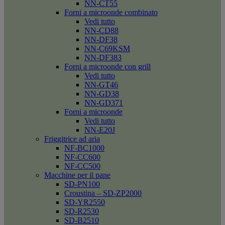
NN-CT55
Forni a microonde combinato
Vedi tutto
NN-CD88
NN-DF38
NN-C69KSM
NN-DF383
Forni a microonde con grill
Vedi tutto
NN-GT46
NN-GD38
NN-GD371
Forni a microonde
Vedi tutto
NN-E20J
Friggitrice ad aria
NF-BC1000
NF-CC600
NF-CC500
Macchine per il pane
SD-PN100
Croustina – SD-ZP2000
SD-YR2550
SD-R2530
SD-B2510