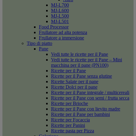
MJ-L700
MJ-L600
MJ-L500
MJ-L501
Food Processor
Frullatore ad alta potenza
Frullatore a immersione
Tipo di piatto
Pane
Vedi tutte le ricette per il Pane
Vedi tutte le ricette per il Pane – Mini
macchina per il pane (PN100)
Ricette per il Pane
Ricette per il Pane senza glutine
Ricette Salate per il pane
Ricette Dolci per il pane
Ricette per il Pane integrale / multicereali
Ricette per il Pane con semi / frutta secca
Ricette per Brioche
Ricette per il Pane con lievito madre
Ricette per il Pane per bambini
Ricette per Focaccia
Ricette per Panini
Ricette pasta per Pizza