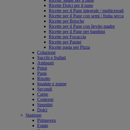
Ricette Salate per il pane
Ricette Dolci per il pane
Ricette per il Pane integrale / multicereali
Ricette per il Pane con semi / frutta secca
Ricette per Brioche
Ricette per il Pane con lievito madre
Ricette per il Pane per bambini
Ricette per Focaccia
Ricette per Panini
Ricette pasta per Pizza
Colazione
Succhi e frullati
Antipasti
Primi
Pasta
Risotto
Insalate e zuppe
Secondi
Carne
Contorni
Spuntini
Dolci
Stagione
Primavera
Estate