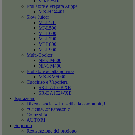
SD-B2510
Frullatore e Prepara Zuppe
MX-HG4401
Slow Juicer
MJ-L501
MJ-L500
MJ-L600
MJ-L700
MJ-L800
MJ-L900
Multi-Cooker
NF-GM600
NF-GM400
Frullatore ad alta potenza
MX-KM5080
Cuociriso e Vaporiera
SR-DA152KXE
SR-DA152WXE
Ispirazione
Diventa social – Unisciti alla community!
#CucinaConPanasonic
Come si fa
AUTORI
Supporto
Registrazione del prodotto