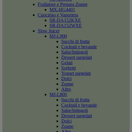
Frullatore e Prepara Zuppe
MX-HG4401
Cuociriso e Vaporiera
SR-DA152KXE
SR-DA152WXE
Slow Juicer
MJ-L900
Succhi di frutta
Cocktail e bevande
Salse/Intingoli
Dessert surgelati
Gelati
Sorbetti
Yogurt surgelati
Dolci
Zuppe
Altro
MJ-L800
Succhi di frutta
Cocktail e bevande
Salse/Intingoli
Dessert surgelati
Dolci
Zuppe
Altro