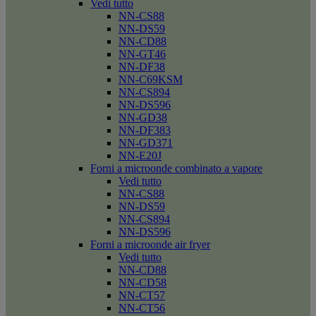
Vedi tutto
NN-CS88
NN-DS59
NN-CD88
NN-GT46
NN-DF38
NN-C69KSM
NN-CS894
NN-DS596
NN-GD38
NN-DF383
NN-GD371
NN-E20J
Forni a microonde combinato a vapore
Vedi tutto
NN-CS88
NN-DS59
NN-CS894
NN-DS596
Forni a microonde air fryer
Vedi tutto
NN-CD88
NN-CD58
NN-CT57
NN-CT56