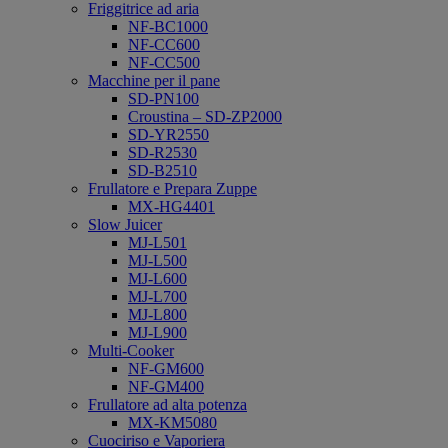
Friggitrice ad aria
NF-BC1000
NF-CC600
NF-CC500
Macchine per il pane
SD-PN100
Croustina – SD-ZP2000
SD-YR2550
SD-R2530
SD-B2510
Frullatore e Prepara Zuppe
MX-HG4401
Slow Juicer
MJ-L501
MJ-L500
MJ-L600
MJ-L700
MJ-L800
MJ-L900
Multi-Cooker
NF-GM600
NF-GM400
Frullatore ad alta potenza
MX-KM5080
Cuociriso e Vaporiera