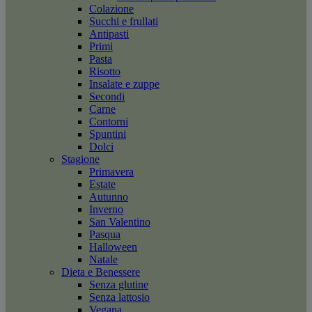
Colazione
Succhi e frullati
Antipasti
Primi
Pasta
Risotto
Insalate e zuppe
Secondi
Carne
Contorni
Spuntini
Dolci
Stagione
Primavera
Estate
Autunno
Inverno
San Valentino
Pasqua
Halloween
Natale
Dieta e Benessere
Senza glutine
Senza lattosio
Vegana