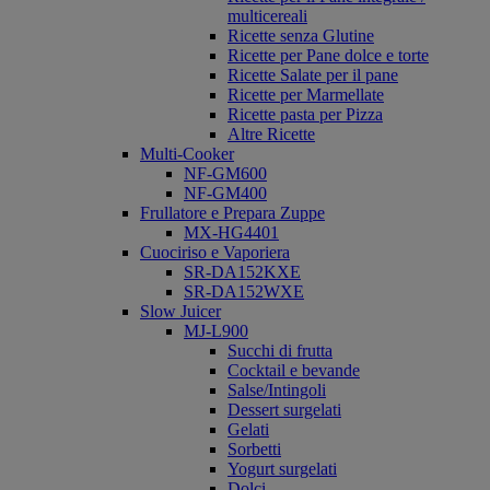
multicereali
Ricette senza Glutine
Ricette per Pane dolce e torte
Ricette Salate per il pane
Ricette per Marmellate
Ricette pasta per Pizza
Altre Ricette
Multi-Cooker
NF-GM600
NF-GM400
Frullatore e Prepara Zuppe
MX-HG4401
Cuociriso e Vaporiera
SR-DA152KXE
SR-DA152WXE
Slow Juicer
MJ-L900
Succhi di frutta
Cocktail e bevande
Salse/Intingoli
Dessert surgelati
Gelati
Sorbetti
Yogurt surgelati
Dolci