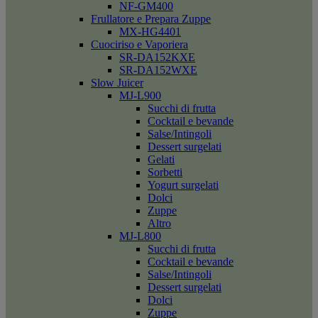
NF-GM400
Frullatore e Prepara Zuppe
MX-HG4401
Cuociriso e Vaporiera
SR-DA152KXE
SR-DA152WXE
Slow Juicer
MJ-L900
Succhi di frutta
Cocktail e bevande
Salse/Intingoli
Dessert surgelati
Gelati
Sorbetti
Yogurt surgelati
Dolci
Zuppe
Altro
MJ-L800
Succhi di frutta
Cocktail e bevande
Salse/Intingoli
Dessert surgelati
Dolci
Zuppe