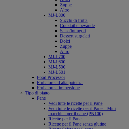
Zuppe
Altro
MJ-L800
Succhi di frutta
Cocktail e bevande
Salse/Intingoli
Dessert surgelati
Dolci
Zuppe
Altro
MJ-L700
MJ-L600
MJ-L500
MJ-L501
Food Processor
Frullatore ad alta potenza
Frullatore a immersione
Tipo di piatto
Pane
Vedi tutte le ricette per il Pane
Vedi tutte le ricette per il Pane – Mini
macchina per il pane (PN100)
Ricette per il Pane
Ricette per il Pane senza glutine