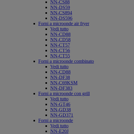
NN-CS88
NN-DS59
NN-CS894
NN-DS596
Forni a microonde air fryer
Vedi tutto
NN-CD88
NN-CD58
NN-CT57
NN-CT56
NN-CT55
Forni a microonde combinato
Vedi tutto
NN-CD88
NN-DF38
NN-C69KSM
NN-DF383
Forni a microonde con grill
Vedi tutto
NN-GT46
NN-GD38
NN-GD371
Forni a microonde
Vedi tutto
NN-E20J