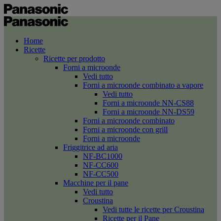
Home
Ricette
Ricette per prodotto
Forni a microonde
Vedi tutto
Forni a microonde combinato a vapore
Vedi tutto
Forni a microonde NN-CS88
Forni a microonde NN-DS59
Forni a microonde combinato
Forni a microonde con grill
Forni a microonde
Friggitrice ad aria
NF-BC1000
NF-CC600
NF-CC500
Macchine per il pane
Vedi tutto
Croustina
Vedi tutte le ricette per Croustina
Ricette per il Pane