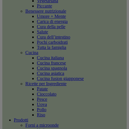
Vegetariana
Piccante
Benessere nutrizionale
Umore + Mente
Carica di energia
Cura della pelle
Salute
Cura dell’intestino
Pochi carboidrati
Tutta la famiglia
Cucina
Cucina italiana
Cucina francese
Cucina spagnola
Cucina asiatica
Cucina fusion giapponese
Ricette per Ingrediente
Patate
Cioccolato
Pesce
Uova
Pollo
Riso
Prodotti
Forni a microonde