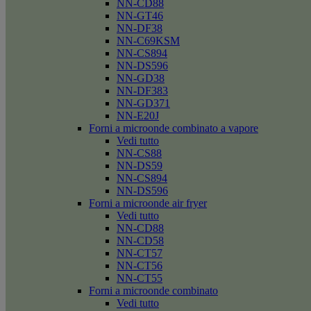
NN-CD88
NN-GT46
NN-DF38
NN-C69KSM
NN-CS894
NN-DS596
NN-GD38
NN-DF383
NN-GD371
NN-E20J
Forni a microonde combinato a vapore
Vedi tutto
NN-CS88
NN-DS59
NN-CS894
NN-DS596
Forni a microonde air fryer
Vedi tutto
NN-CD88
NN-CD58
NN-CT57
NN-CT56
NN-CT55
Forni a microonde combinato
Vedi tutto