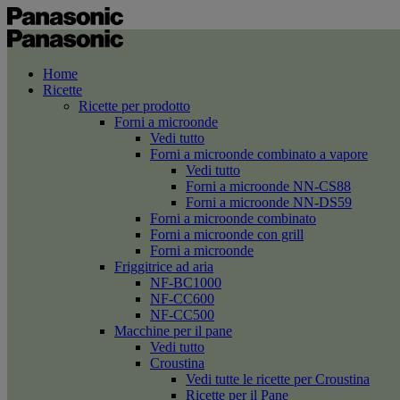
Home
Ricette
Ricette per prodotto
Forni a microonde
Vedi tutto
Forni a microonde combinato a vapore
Vedi tutto
Forni a microonde NN-CS88
Forni a microonde NN-DS59
Forni a microonde combinato
Forni a microonde con grill
Forni a microonde
Friggitrice ad aria
NF-BC1000
NF-CC600
NF-CC500
Macchine per il pane
Vedi tutto
Croustina
Vedi tutte le ricette per Croustina
Ricette per il Pane