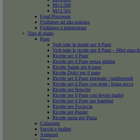
MJ-L500
MJ-L501
Food Processor
Frullatore ad alta potenza
Frullatore a immersione
Tipo di piatto
Pane
Vedi tutte le ricette per il Pane
Vedi tutte le ricette per il Pane – Mini macc
Ricette per il Pane
Ricette per il Pane senza glutine
Ricette Salate per il pane
Ricette Dolci per il pane
Ricette per il Pane integrale / multicereali
Ricette per il Pane con semi / frutta secca
Ricette per Brioche
Ricette per il Pane con lievito madre
Ricette per il Pane per bambini
Ricette per Focaccia
Ricette per Panini
Ricette pasta per Pizza
Colazione
Succhi e frullati
Antipasti