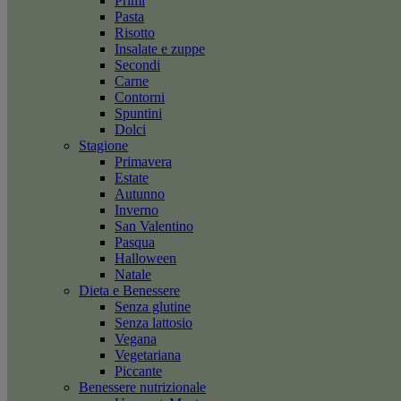
Primi
Pasta
Risotto
Insalate e zuppe
Secondi
Carne
Contorni
Spuntini
Dolci
Stagione
Primavera
Estate
Autunno
Inverno
San Valentino
Pasqua
Halloween
Natale
Dieta e Benessere
Senza glutine
Senza lattosio
Vegana
Vegetariana
Piccante
Benessere nutrizionale