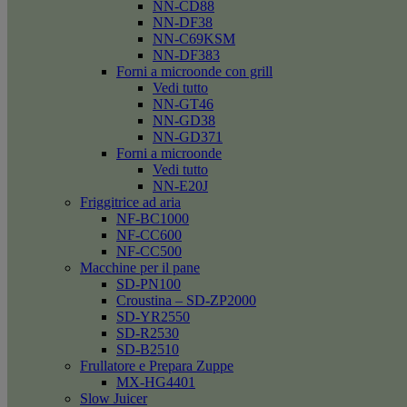
NN-CD88
NN-DF38
NN-C69KSM
NN-DF383
Forni a microonde con grill
Vedi tutto
NN-GT46
NN-GD38
NN-GD371
Forni a microonde
Vedi tutto
NN-E20J
Friggitrice ad aria
NF-BC1000
NF-CC600
NF-CC500
Macchine per il pane
SD-PN100
Croustina – SD-ZP2000
SD-YR2550
SD-R2530
SD-B2510
Frullatore e Prepara Zuppe
MX-HG4401
Slow Juicer