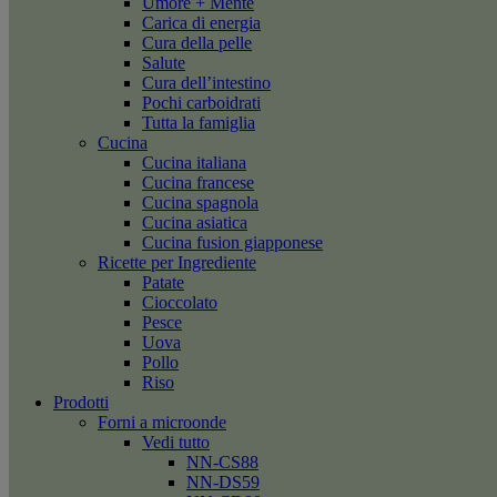
Umore + Mente
Carica di energia
Cura della pelle
Salute
Cura dell’intestino
Pochi carboidrati
Tutta la famiglia
Cucina
Cucina italiana
Cucina francese
Cucina spagnola
Cucina asiatica
Cucina fusion giapponese
Ricette per Ingrediente
Patate
Cioccolato
Pesce
Uova
Pollo
Riso
Prodotti
Forni a microonde
Vedi tutto
NN-CS88
NN-DS59