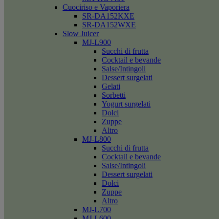
Cuociriso e Vaporiera
SR-DA152KXE
SR-DA152WXE
Slow Juicer
MJ-L900
Succhi di frutta
Cocktail e bevande
Salse/Intingoli
Dessert surgelati
Gelati
Sorbetti
Yogurt surgelati
Dolci
Zuppe
Altro
MJ-L800
Succhi di frutta
Cocktail e bevande
Salse/Intingoli
Dessert surgelati
Dolci
Zuppe
Altro
MJ-L700
MJ-L600