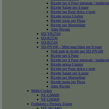
Ricette per il Pane integrale / multicer
Ricette Salate per il pane
Ricette per Pane dolce e torte
Ricette senza Glutine
Ricette pasta per Pizza
Ricette per Marmellate
Altre Ricette
SD-YR2550
SD-R2530
SD-B2510
SD-PN100 – Mini macchina per il pane
Vedi tutte le ricette per SD-PN100
Ricette per il Pane
Ricette per il Pane integrale / multicer
Ricette senza Glutine
Ricette per Pane dolce e torte
Ricette Salate per il pane
Ricette per Marmellate
Ricette pasta per Pizza
Altre Ricette
Multi-Cooker
NF-GM600
NF-GM400
Frullatore e Prepara Zuppe
MX-HG4401