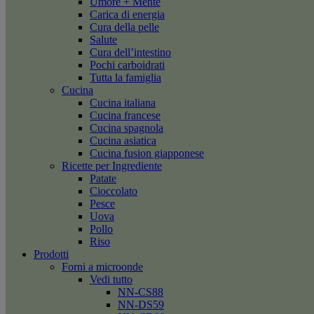
Umore + Mente
Carica di energia
Cura della pelle
Salute
Cura dell’intestino
Pochi carboidrati
Tutta la famiglia
Cucina
Cucina italiana
Cucina francese
Cucina spagnola
Cucina asiatica
Cucina fusion giapponese
Ricette per Ingrediente
Patate
Cioccolato
Pesce
Uova
Pollo
Riso
Prodotti
Forni a microonde
Vedi tutto
NN-CS88
NN-DS59