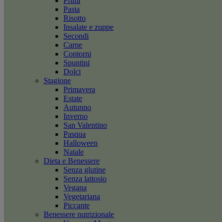
Primi
Pasta
Risotto
Insalate e zuppe
Secondi
Carne
Contorni
Spuntini
Dolci
Stagione
Primavera
Estate
Autunno
Inverno
San Valentino
Pasqua
Halloween
Natale
Dieta e Benessere
Senza glutine
Senza lattosio
Vegana
Vegetariana
Piccante
Benessere nutrizionale