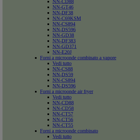
NN-CD88
NN-GT46
NN-DF38
NN-C69KSM
NN-CS894
NN-DS596
NN-GD38
NN-DF383
NN-GD371
NN-E20J
Forni a microonde combinato a vapore
Vedi tutto
NN-CS88
NN-DS59
NN-CS894
NN-DS596
Forni a microonde air fryer
Vedi tutto
NN-CD88
NN-CD58
NN-CT57
NN-CT56
NN-CT55
Forni a microonde combinato
Vedi tutto