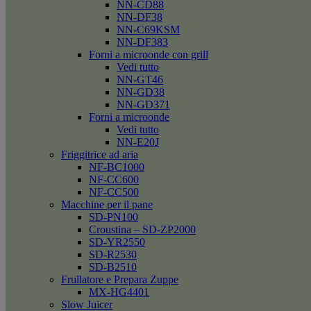
NN-CD88
NN-DF38
NN-C69KSM
NN-DF383
Forni a microonde con grill
Vedi tutto
NN-GT46
NN-GD38
NN-GD371
Forni a microonde
Vedi tutto
NN-E20J
Friggitrice ad aria
NF-BC1000
NF-CC600
NF-CC500
Macchine per il pane
SD-PN100
Croustina – SD-ZP2000
SD-YR2550
SD-R2530
SD-B2510
Frullatore e Prepara Zuppe
MX-HG4401
Slow Juicer