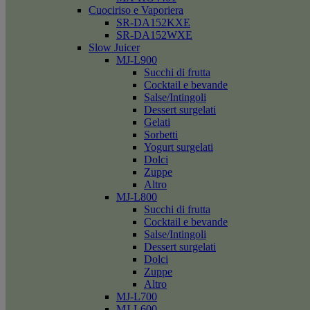
Cuociriso e Vaporiera
SR-DA152KXE
SR-DA152WXE
Slow Juicer
MJ-L900
Succhi di frutta
Cocktail e bevande
Salse/Intingoli
Dessert surgelati
Gelati
Sorbetti
Yogurt surgelati
Dolci
Zuppe
Altro
MJ-L800
Succhi di frutta
Cocktail e bevande
Salse/Intingoli
Dessert surgelati
Dolci
Zuppe
Altro
MJ-L700
MJ-L600