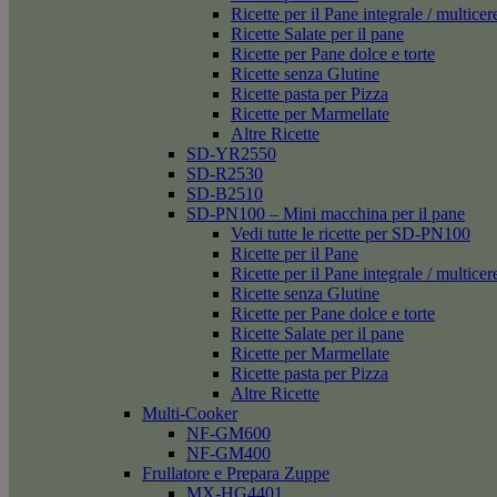
Ricette per il Pane integrale / multicer
Ricette Salate per il pane
Ricette per Pane dolce e torte
Ricette senza Glutine
Ricette pasta per Pizza
Ricette per Marmellate
Altre Ricette
SD-YR2550
SD-R2530
SD-B2510
SD-PN100 – Mini macchina per il pane
Vedi tutte le ricette per SD-PN100
Ricette per il Pane
Ricette per il Pane integrale / multicer
Ricette senza Glutine
Ricette per Pane dolce e torte
Ricette Salate per il pane
Ricette per Marmellate
Ricette pasta per Pizza
Altre Ricette
Multi-Cooker
NF-GM600
NF-GM400
Frullatore e Prepara Zuppe
MX-HG4401