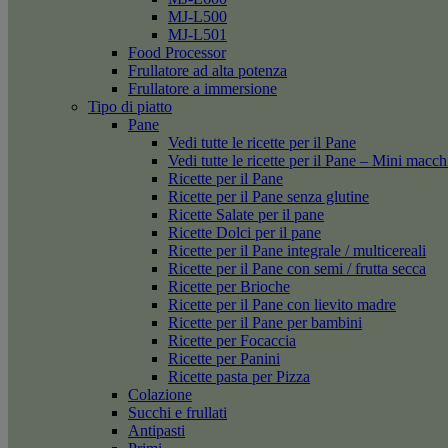
MJ-L500
MJ-L501
Food Processor
Frullatore ad alta potenza
Frullatore a immersione
Tipo di piatto
Pane
Vedi tutte le ricette per il Pane
Vedi tutte le ricette per il Pane – Mini macc
Ricette per il Pane
Ricette per il Pane senza glutine
Ricette Salate per il pane
Ricette Dolci per il pane
Ricette per il Pane integrale / multicereali
Ricette per il Pane con semi / frutta secca
Ricette per Brioche
Ricette per il Pane con lievito madre
Ricette per il Pane per bambini
Ricette per Focaccia
Ricette per Panini
Ricette pasta per Pizza
Colazione
Succhi e frullati
Antipasti