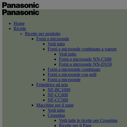
Home
Ricette
Ricette per prodotto
Forni a microonde
Vedi tutto
Forni a microonde combinato a vapore
Vedi tutto
Forni a microonde NN-CS88
Forni a microonde NN-DS59
Forni a microonde combinato
Forni a microonde con grill
Forni a microonde
Friggitrice ad aria
NF-BC1000
NF-CC600
NF-CC500
Macchine per il pane
Vedi tutto
Croustina
Vedi tutte le ricette per Croustina
Ricette per il Pane