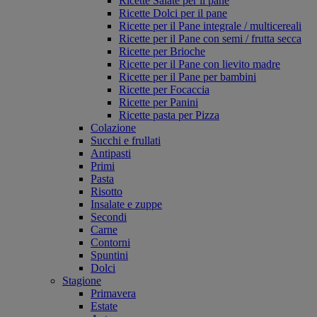
Ricette Salate per il pane
Ricette Dolci per il pane
Ricette per il Pane integrale / multicereali
Ricette per il Pane con semi / frutta secca
Ricette per Brioche
Ricette per il Pane con lievito madre
Ricette per il Pane per bambini
Ricette per Focaccia
Ricette per Panini
Ricette pasta per Pizza
Colazione
Succhi e frullati
Antipasti
Primi
Pasta
Risotto
Insalate e zuppe
Secondi
Carne
Contorni
Spuntini
Dolci
Stagione
Primavera
Estate