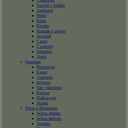
Colazione
Succhi e frullati
Antipasti
Primi
Pasta
Risotto
Insalate e zuppe
Secondi
Carne
Contorni
Spuntini
Dolci
Stagione
Primavera
Estate
Autunno
Inverno
San Valentino
Pasqua
Halloween
Natale
Dieta e Benessere
Senza glutine
Senza lattosio
Vegana