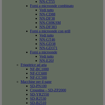
NN-CT55
Forni a microonde combinato
Vedi tutto
NN-CD88
NN-DF38
NN-C69KSM
NN-DF383
Forni a microonde con grill
Vedi tutto
NN-GT46
NN-GD38
NN-GD371
Forni a microonde
Vedi tutto
NN-E20J
Friggitrice ad aria
NF-BC1000
NF-CC600
NF-CC500
Macchine per il pane
SD-PN100
Croustina – SD-ZP2000
SD-YR2550
SD-R2530
SD-B2510