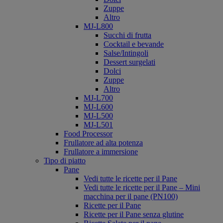
Zuppe
Altro
MJ-L800
Succhi di frutta
Cocktail e bevande
Salse/Intingoli
Dessert surgelati
Dolci
Zuppe
Altro
MJ-L700
MJ-L600
MJ-L500
MJ-L501
Food Processor
Frullatore ad alta potenza
Frullatore a immersione
Tipo di piatto
Pane
Vedi tutte le ricette per il Pane
Vedi tutte le ricette per il Pane – Mini
macchina per il pane (PN100)
Ricette per il Pane
Ricette per il Pane senza glutine