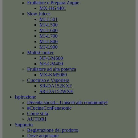
Frullatore e Prepara Zuppe
MX-HG4401
Slow Juicer
MJ-L501
MJ-L500
MJ-L600
MJ-L700
MJ-L800
MJ-L900
Multi-Cooker
NF-GM600
NF-GM400
Frullatore ad alta potenza
MX-KM5080
Cuociriso e Vaporiera
SR-DA152KXE
SR-DA152WXE
Ispirazione
Diventa social – Unisciti alla community!
#CucinaConPanasonic
Come si fa
AUTORI
Supporto
Registrazione del prodotto
Dove acquistare