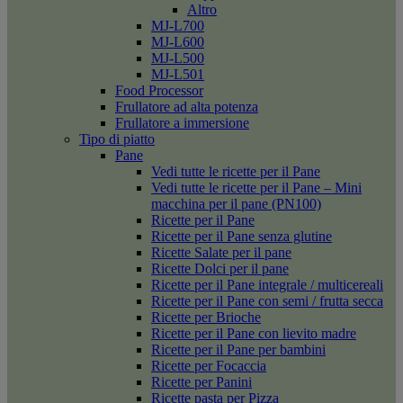
Altro
MJ-L700
MJ-L600
MJ-L500
MJ-L501
Food Processor
Frullatore ad alta potenza
Frullatore a immersione
Tipo di piatto
Pane
Vedi tutte le ricette per il Pane
Vedi tutte le ricette per il Pane – Mini
macchina per il pane (PN100)
Ricette per il Pane
Ricette per il Pane senza glutine
Ricette Salate per il pane
Ricette Dolci per il pane
Ricette per il Pane integrale / multicereali
Ricette per il Pane con semi / frutta secca
Ricette per Brioche
Ricette per il Pane con lievito madre
Ricette per il Pane per bambini
Ricette per Focaccia
Ricette per Panini
Ricette pasta per Pizza