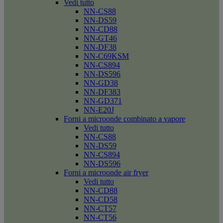
Vedi tutto
NN-CS88
NN-DS59
NN-CD88
NN-GT46
NN-DF38
NN-C69KSM
NN-CS894
NN-DS596
NN-GD38
NN-DF383
NN-GD371
NN-E20J
Forni a microonde combinato a vapore
Vedi tutto
NN-CS88
NN-DS59
NN-CS894
NN-DS596
Forni a microonde air fryer
Vedi tutto
NN-CD88
NN-CD58
NN-CT57
NN-CT56