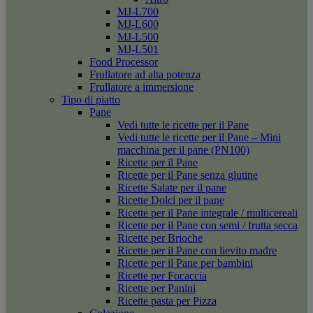
MJ-L700
MJ-L600
MJ-L500
MJ-L501
Food Processor
Frullatore ad alta potenza
Frullatore a immersione
Tipo di piatto
Pane
Vedi tutte le ricette per il Pane
Vedi tutte le ricette per il Pane – Mini
macchina per il pane (PN100)
Ricette per il Pane
Ricette per il Pane senza glutine
Ricette Salate per il pane
Ricette Dolci per il pane
Ricette per il Pane integrale / multicereali
Ricette per il Pane con semi / frutta secca
Ricette per Brioche
Ricette per il Pane con lievito madre
Ricette per il Pane per bambini
Ricette per Focaccia
Ricette per Panini
Ricette pasta per Pizza