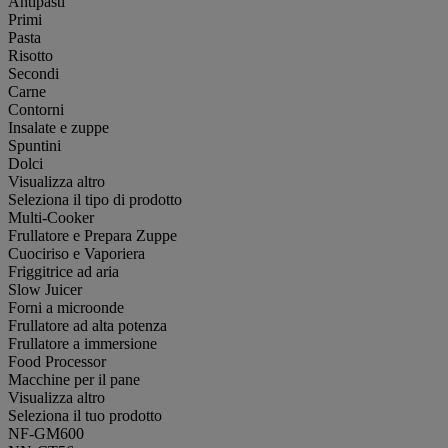
Antipasti
Primi
Pasta
Risotto
Secondi
Carne
Contorni
Insalate e zuppe
Spuntini
Dolci
Visualizza altro
Seleziona il tipo di prodotto
Multi-Cooker
Frullatore e Prepara Zuppe
Cuociriso e Vaporiera
Friggitrice ad aria
Slow Juicer
Forni a microonde
Frullatore ad alta potenza
Frullatore a immersione
Food Processor
Macchine per il pane
Visualizza altro
Seleziona il tuo prodotto
NF-GM600