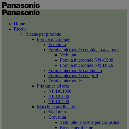
Home
Ricette
Ricette per prodotto
Forni a microonde
Vedi tutto
Forni a microonde combinato a vapore
Vedi tutto
Forni a microonde NN-CS88
Forni a microonde NN-DS59
Forni a microonde combinato
Forni a microonde con grill
Forni a microonde
Friggitrice ad aria
NF-BC1000
NF-CC600
NF-CC500
Macchine per il pane
Vedi tutto
Croustina
Vedi tutte le ricette per Croustina
Ricette per il Pane