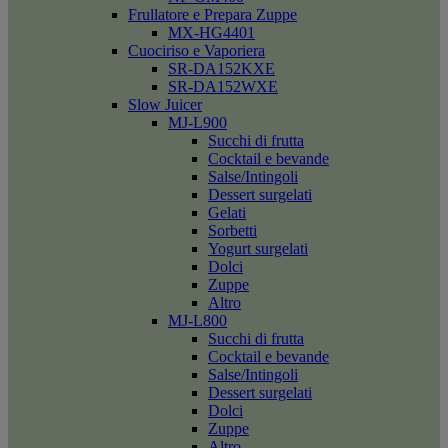
Frullatore e Prepara Zuppe
MX-HG4401
Cuociriso e Vaporiera
SR-DA152KXE
SR-DA152WXE
Slow Juicer
MJ-L900
Succhi di frutta
Cocktail e bevande
Salse/Intingoli
Dessert surgelati
Gelati
Sorbetti
Yogurt surgelati
Dolci
Zuppe
Altro
MJ-L800
Succhi di frutta
Cocktail e bevande
Salse/Intingoli
Dessert surgelati
Dolci
Zuppe
Altro