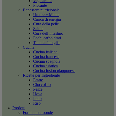
Vegetariana
Piccante
Benessere nutrizionale
Umore + Mente
Carica di energia
Cura della pelle
Salute
Cura dell’intestino
Pochi carboidrati
Tutta la famiglia
Cucina
Cucina italiana
Cucina francese
Cucina spagnola
Cucina asiatica
Cucina fusion giapponese
Ricette per Ingrediente
Patate
Cioccolato
Pesce
Uova
Pollo
Riso
Prodotti
Forni a microonde