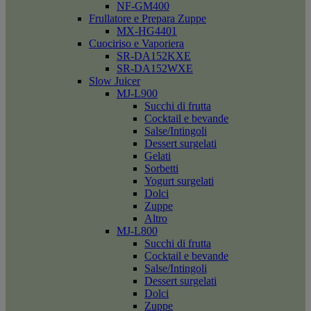
NF-GM400
Frullatore e Prepara Zuppe
MX-HG4401
Cuociriso e Vaporiera
SR-DA152KXE
SR-DA152WXE
Slow Juicer
MJ-L900
Succhi di frutta
Cocktail e bevande
Salse/Intingoli
Dessert surgelati
Gelati
Sorbetti
Yogurt surgelati
Dolci
Zuppe
Altro
MJ-L800
Succhi di frutta
Cocktail e bevande
Salse/Intingoli
Dessert surgelati
Dolci
Zuppe