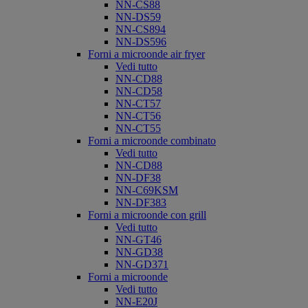
NN-CS88
NN-DS59
NN-CS894
NN-DS596
Forni a microonde air fryer
Vedi tutto
NN-CD88
NN-CD58
NN-CT57
NN-CT56
NN-CT55
Forni a microonde combinato
Vedi tutto
NN-CD88
NN-DF38
NN-C69KSM
NN-DF383
Forni a microonde con grill
Vedi tutto
NN-GT46
NN-GD38
NN-GD371
Forni a microonde
Vedi tutto
NN-E20J