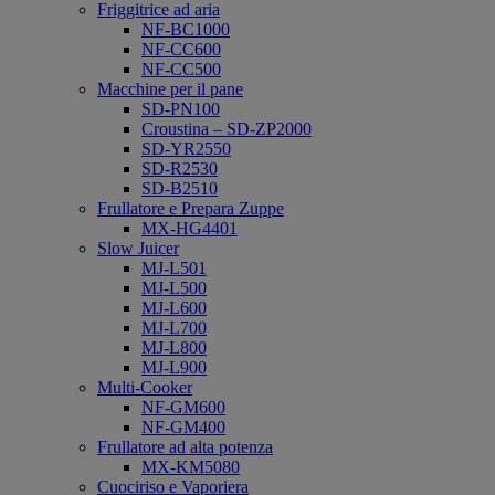
Friggitrice ad aria
NF-BC1000
NF-CC600
NF-CC500
Macchine per il pane
SD-PN100
Croustina – SD-ZP2000
SD-YR2550
SD-R2530
SD-B2510
Frullatore e Prepara Zuppe
MX-HG4401
Slow Juicer
MJ-L501
MJ-L500
MJ-L600
MJ-L700
MJ-L800
MJ-L900
Multi-Cooker
NF-GM600
NF-GM400
Frullatore ad alta potenza
MX-KM5080
Cuociriso e Vaporiera