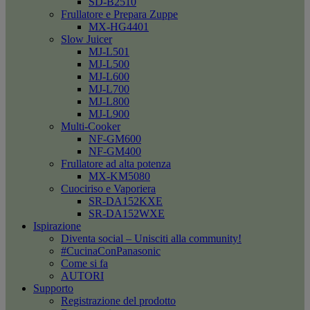
SD-B2510
Frullatore e Prepara Zuppe
MX-HG4401
Slow Juicer
MJ-L501
MJ-L500
MJ-L600
MJ-L700
MJ-L800
MJ-L900
Multi-Cooker
NF-GM600
NF-GM400
Frullatore ad alta potenza
MX-KM5080
Cuociriso e Vaporiera
SR-DA152KXE
SR-DA152WXE
Ispirazione
Diventa social – Unisciti alla community!
#CucinaConPanasonic
Come si fa
AUTORI
Supporto
Registrazione del prodotto