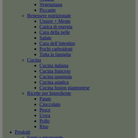
Vegetariana
Piccante
Benessere nutrizionale
Umore + Mente
Carica di energia
Cura della pelle
Salute
Cura dell’intestino
Pochi carboidrati
Tutta la famiglia
Cucina
Cucina italiana
Cucina francese
Cucina spagnola
Cucina asiatica
Cucina fusion giapponese
Ricette per Ingrediente
Patate
Cioccolato
Pesce
Uova
Pollo
Riso
Prodotti
Forni a microonde