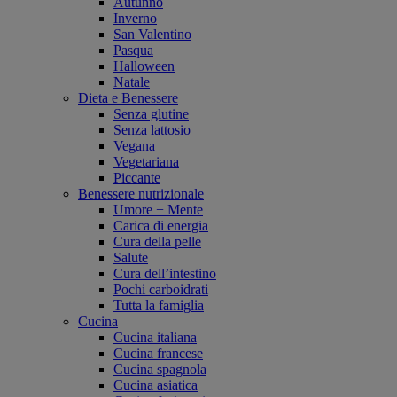
Autunno
Inverno
San Valentino
Pasqua
Halloween
Natale
Dieta e Benessere
Senza glutine
Senza lattosio
Vegana
Vegetariana
Piccante
Benessere nutrizionale
Umore + Mente
Carica di energia
Cura della pelle
Salute
Cura dell’intestino
Pochi carboidrati
Tutta la famiglia
Cucina
Cucina italiana
Cucina francese
Cucina spagnola
Cucina asiatica