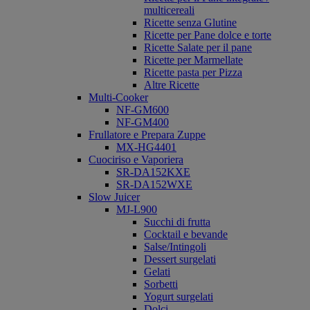
multicereali
Ricette senza Glutine
Ricette per Pane dolce e torte
Ricette Salate per il pane
Ricette per Marmellate
Ricette pasta per Pizza
Altre Ricette
Multi-Cooker
NF-GM600
NF-GM400
Frullatore e Prepara Zuppe
MX-HG4401
Cuociriso e Vaporiera
SR-DA152KXE
SR-DA152WXE
Slow Juicer
MJ-L900
Succhi di frutta
Cocktail e bevande
Salse/Intingoli
Dessert surgelati
Gelati
Sorbetti
Yogurt surgelati
Dolci