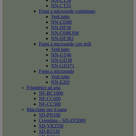
NN-CT56
NN-CT55
Forni a microonde combinato
Vedi tutto
NN-CD88
NN-DF38
NN-C69KSM
NN-DF383
Forni a microonde con grill
Vedi tutto
NN-GT46
NN-GD38
NN-GD371
Forni a microonde
Vedi tutto
NN-E20J
Friggitrice ad aria
NF-BC1000
NF-CC600
NF-CC500
Macchine per il pane
SD-PN100
Croustina – SD-ZP2000
SD-YR2550
SD-R2530