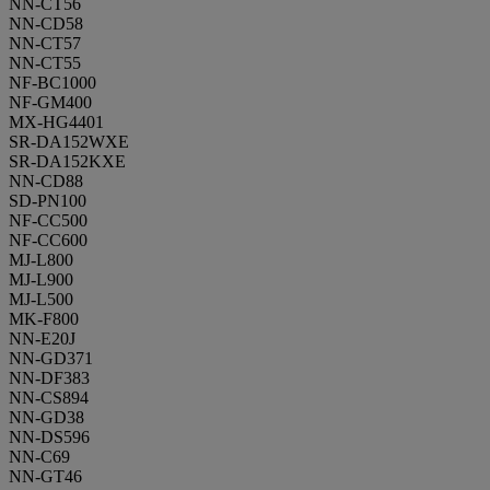
NN-CT56
NN-CD58
NN-CT57
NN-CT55
NF-BC1000
NF-GM400
MX-HG4401
SR-DA152WXE
SR-DA152KXE
NN-CD88
SD-PN100
NF-CC500
NF-CC600
MJ-L800
MJ-L900
MJ-L500
MK-F800
NN-E20J
NN-GD371
NN-DF383
NN-CS894
NN-GD38
NN-DS596
NN-C69
NN-GT46