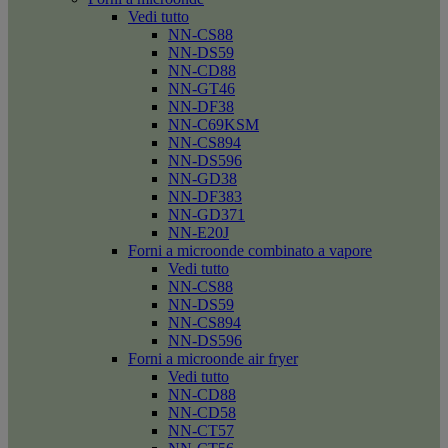
Vedi tutto
NN-CS88
NN-DS59
NN-CD88
NN-GT46
NN-DF38
NN-C69KSM
NN-CS894
NN-DS596
NN-GD38
NN-DF383
NN-GD371
NN-E20J
Forni a microonde combinato a vapore
Vedi tutto
NN-CS88
NN-DS59
NN-CS894
NN-DS596
Forni a microonde air fryer
Vedi tutto
NN-CD88
NN-CD58
NN-CT57