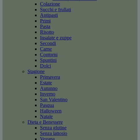
Colazione
Succhi e frullati
Antipasti
Primi
Pasta
Risotto
Insalate e zuppe
Secondi
Carne
Contorni
Spuntini
Dolci
Stagione
Primavera
Estate
Autunno
Inverno
San Valentino
Pasqua
Halloween
Natale
Dieta e Benessere
Senza glutine
Senza lattosio
Vegana