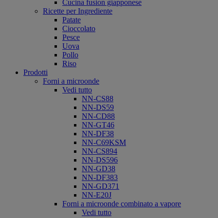
Cucina fusion giapponese
Ricette per Ingrediente
Patate
Cioccolato
Pesce
Uova
Pollo
Riso
Prodotti
Forni a microonde
Vedi tutto
NN-CS88
NN-DS59
NN-CD88
NN-GT46
NN-DF38
NN-C69KSM
NN-CS894
NN-DS596
NN-GD38
NN-DF383
NN-GD371
NN-E20J
Forni a microonde combinato a vapore
Vedi tutto