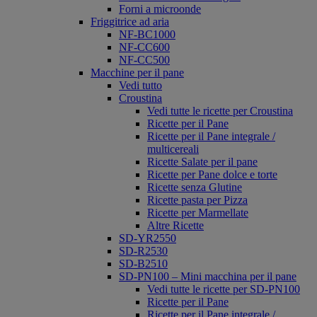
Forni a microonde
Friggitrice ad aria
NF-BC1000
NF-CC600
NF-CC500
Macchine per il pane
Vedi tutto
Croustina
Vedi tutte le ricette per Croustina
Ricette per il Pane
Ricette per il Pane integrale /
multicereali
Ricette Salate per il pane
Ricette per Pane dolce e torte
Ricette senza Glutine
Ricette pasta per Pizza
Ricette per Marmellate
Altre Ricette
SD-YR2550
SD-R2530
SD-B2510
SD-PN100 – Mini macchina per il pane
Vedi tutte le ricette per SD-PN100
Ricette per il Pane
Ricette per il Pane integrale /