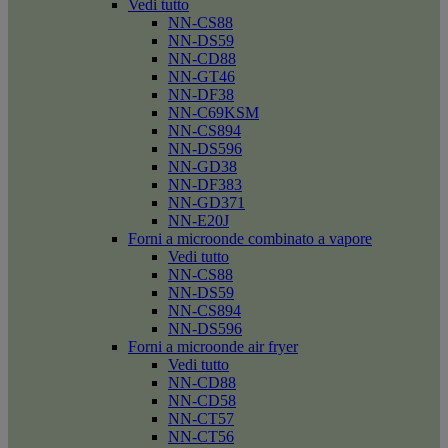
Vedi tutto
NN-CS88
NN-DS59
NN-CD88
NN-GT46
NN-DF38
NN-C69KSM
NN-CS894
NN-DS596
NN-GD38
NN-DF383
NN-GD371
NN-E20J
Forni a microonde combinato a vapore
Vedi tutto
NN-CS88
NN-DS59
NN-CS894
NN-DS596
Forni a microonde air fryer
Vedi tutto
NN-CD88
NN-CD58
NN-CT57
NN-CT56