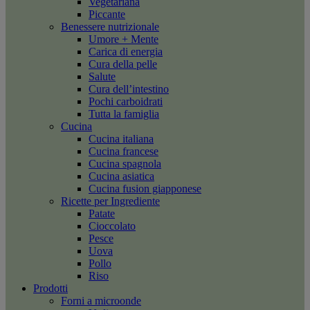
Vegetariana
Piccante
Benessere nutrizionale
Umore + Mente
Carica di energia
Cura della pelle
Salute
Cura dell’intestino
Pochi carboidrati
Tutta la famiglia
Cucina
Cucina italiana
Cucina francese
Cucina spagnola
Cucina asiatica
Cucina fusion giapponese
Ricette per Ingrediente
Patate
Cioccolato
Pesce
Uova
Pollo
Riso
Prodotti
Forni a microonde