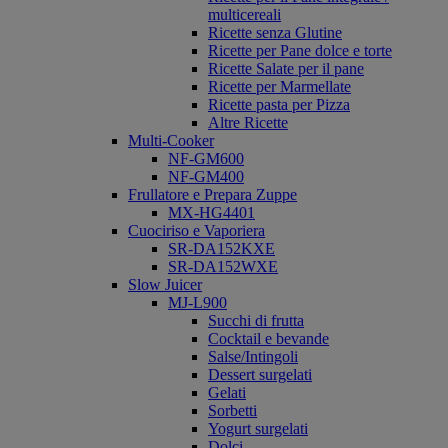
multicereali
Ricette senza Glutine
Ricette per Pane dolce e torte
Ricette Salate per il pane
Ricette per Marmellate
Ricette pasta per Pizza
Altre Ricette
Multi-Cooker
NF-GM600
NF-GM400
Frullatore e Prepara Zuppe
MX-HG4401
Cuociriso e Vaporiera
SR-DA152KXE
SR-DA152WXE
Slow Juicer
MJ-L900
Succhi di frutta
Cocktail e bevande
Salse/Intingoli
Dessert surgelati
Gelati
Sorbetti
Yogurt surgelati
Dolci