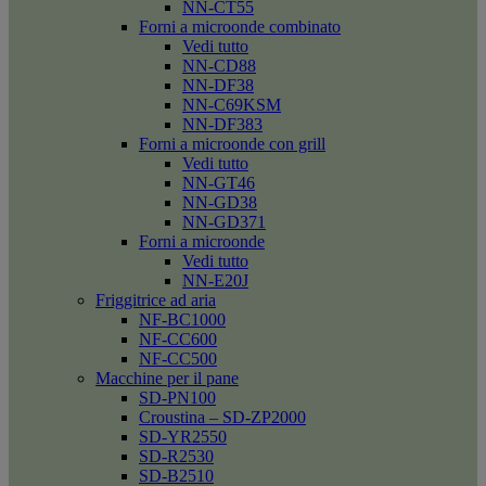
NN-CT55
Forni a microonde combinato
Vedi tutto
NN-CD88
NN-DF38
NN-C69KSM
NN-DF383
Forni a microonde con grill
Vedi tutto
NN-GT46
NN-GD38
NN-GD371
Forni a microonde
Vedi tutto
NN-E20J
Friggitrice ad aria
NF-BC1000
NF-CC600
NF-CC500
Macchine per il pane
SD-PN100
Croustina – SD-ZP2000
SD-YR2550
SD-R2530
SD-B2510