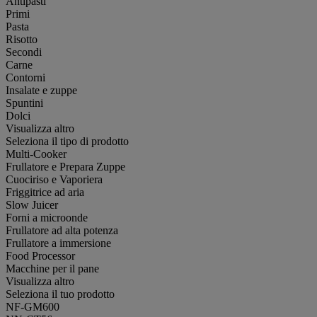
Antipasti
Primi
Pasta
Risotto
Secondi
Carne
Contorni
Insalate e zuppe
Spuntini
Dolci
Visualizza altro
Seleziona il tipo di prodotto
Multi-Cooker
Frullatore e Prepara Zuppe
Cuociriso e Vaporiera
Friggitrice ad aria
Slow Juicer
Forni a microonde
Frullatore ad alta potenza
Frullatore a immersione
Food Processor
Macchine per il pane
Visualizza altro
Seleziona il tuo prodotto
NF-GM600