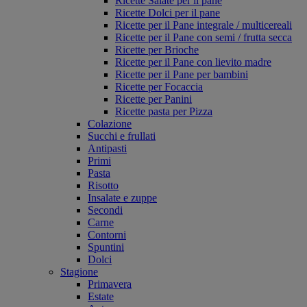
Ricette Salate per il pane
Ricette Dolci per il pane
Ricette per il Pane integrale / multicereali
Ricette per il Pane con semi / frutta secca
Ricette per Brioche
Ricette per il Pane con lievito madre
Ricette per il Pane per bambini
Ricette per Focaccia
Ricette per Panini
Ricette pasta per Pizza
Colazione
Succhi e frullati
Antipasti
Primi
Pasta
Risotto
Insalate e zuppe
Secondi
Carne
Contorni
Spuntini
Dolci
Stagione
Primavera
Estate