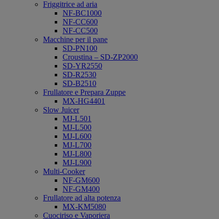
Friggitrice ad aria
NF-BC1000
NF-CC600
NF-CC500
Macchine per il pane
SD-PN100
Croustina – SD-ZP2000
SD-YR2550
SD-R2530
SD-B2510
Frullatore e Prepara Zuppe
MX-HG4401
Slow Juicer
MJ-L501
MJ-L500
MJ-L600
MJ-L700
MJ-L800
MJ-L900
Multi-Cooker
NF-GM600
NF-GM400
Frullatore ad alta potenza
MX-KM5080
Cuociriso e Vaporiera