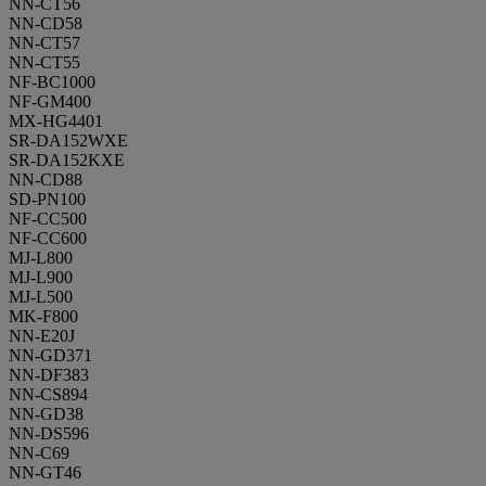
NN-CT56
NN-CD58
NN-CT57
NN-CT55
NF-BC1000
NF-GM400
MX-HG4401
SR-DA152WXE
SR-DA152KXE
NN-CD88
SD-PN100
NF-CC500
NF-CC600
MJ-L800
MJ-L900
MJ-L500
MK-F800
NN-E20J
NN-GD371
NN-DF383
NN-CS894
NN-GD38
NN-DS596
NN-C69
NN-GT46