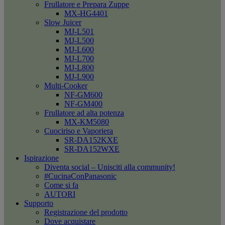
Frullatore e Prepara Zuppe
MX-HG4401
Slow Juicer
MJ-L501
MJ-L500
MJ-L600
MJ-L700
MJ-L800
MJ-L900
Multi-Cooker
NF-GM600
NF-GM400
Frullatore ad alta potenza
MX-KM5080
Cuociriso e Vaporiera
SR-DA152KXE
SR-DA152WXE
Ispirazione
Diventa social – Unisciti alla community!
#CucinaConPanasonic
Come si fa
AUTORI
Supporto
Registrazione del prodotto
Dove acquistare