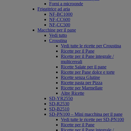
Forni a microonde
Friggitrice ad aria
NF-BC1000
NF-CC600
NF-CC500
Macchine per il pane
Vedi tutto
Croustina
Vedi tutte le ricette per Croustina
Ricette per il Pane
Ricette per il Pane integrale /
multicereali
Ricette Salate per il pane
Ricette per Pane dolce e torte
Ricette senza Glutine
Ricette pasta per Pizza
Ricette per Marmellate
Altre Ricette
SD-YR2550
SD-R2530
SD-B2510
SD-PN100 – Mini macchina per il pane
Vedi tutte le ricette per SD-PN100
Ricette per il Pane
Ricette per il Pane integrale /