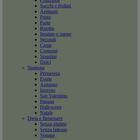
Colazione
Succhi e frullati
Antipasti
Primi
Pasta
Risotto
Insalate e zuppe
Secondi
Carne
Contorni
Spuntini
Dolci
Stagione
Primavera
Estate
Autunno
Inverno
San Valentino
Pasqua
Halloween
Natale
Dieta e Benessere
Senza glutine
Senza lattosio
Vegana