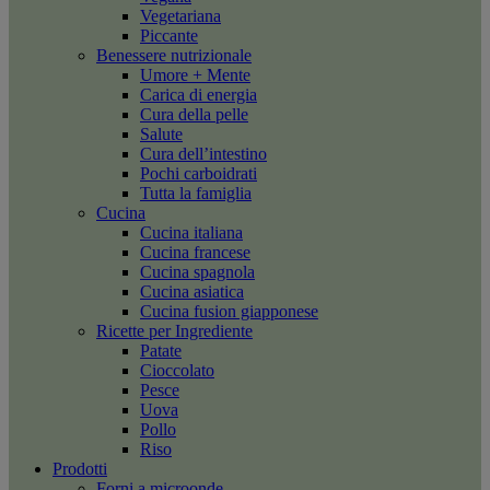
Vegetariana
Piccante
Benessere nutrizionale
Umore + Mente
Carica di energia
Cura della pelle
Salute
Cura dell’intestino
Pochi carboidrati
Tutta la famiglia
Cucina
Cucina italiana
Cucina francese
Cucina spagnola
Cucina asiatica
Cucina fusion giapponese
Ricette per Ingrediente
Patate
Cioccolato
Pesce
Uova
Pollo
Riso
Prodotti
Forni a microonde