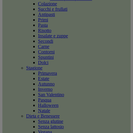
Colazione
Succhi e frullati
Antipasti
Primi
Pasta
Risotto
Insalate e zuppe
Secondi
Carne
Contorni
Spuntini
Dolci
Stagione
Primavera
Estate
Autunno
Inverno
San Valentino
Pasqua
Halloween
Natale
Dieta e Benessere
Senza glutine
Senza lattosio
Vegana