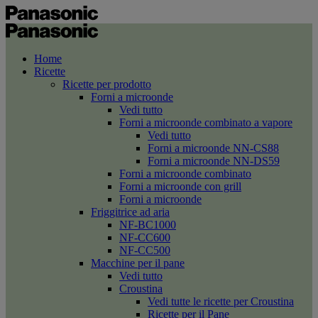
Home
Ricette
Ricette per prodotto
Forni a microonde
Vedi tutto
Forni a microonde combinato a vapore
Vedi tutto
Forni a microonde NN-CS88
Forni a microonde NN-DS59
Forni a microonde combinato
Forni a microonde con grill
Forni a microonde
Friggitrice ad aria
NF-BC1000
NF-CC600
NF-CC500
Macchine per il pane
Vedi tutto
Croustina
Vedi tutte le ricette per Croustina
Ricette per il Pane