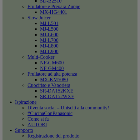
SD-B2510
Frullatore e Prepara Zuppe
MX-HG4401
Slow Juicer
MJ-L501
MJ-L500
MJ-L600
MJ-L700
MJ-L800
MJ-L900
Multi-Cooker
NF-GM600
NF-GM400
Frullatore ad alta potenza
MX-KM5080
Cuociriso e Vaporiera
SR-DA152KXE
SR-DA152WXE
Ispirazione
Diventa social – Unisciti alla community!
#CucinaConPanasonic
Come si fa
AUTORI
Supporto
Registrazione del prodotto