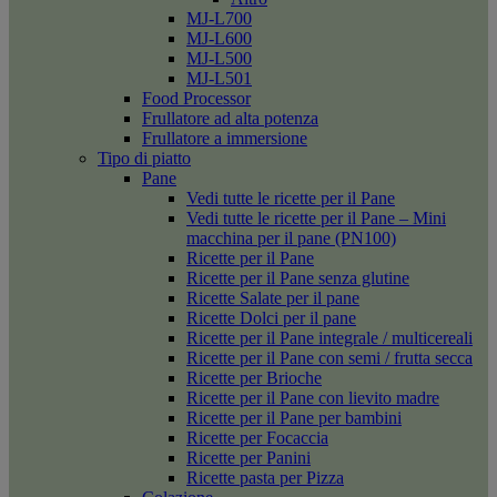
MJ-L700
MJ-L600
MJ-L500
MJ-L501
Food Processor
Frullatore ad alta potenza
Frullatore a immersione
Tipo di piatto
Pane
Vedi tutte le ricette per il Pane
Vedi tutte le ricette per il Pane – Mini
macchina per il pane (PN100)
Ricette per il Pane
Ricette per il Pane senza glutine
Ricette Salate per il pane
Ricette Dolci per il pane
Ricette per il Pane integrale / multicereali
Ricette per il Pane con semi / frutta secca
Ricette per Brioche
Ricette per il Pane con lievito madre
Ricette per il Pane per bambini
Ricette per Focaccia
Ricette per Panini
Ricette pasta per Pizza