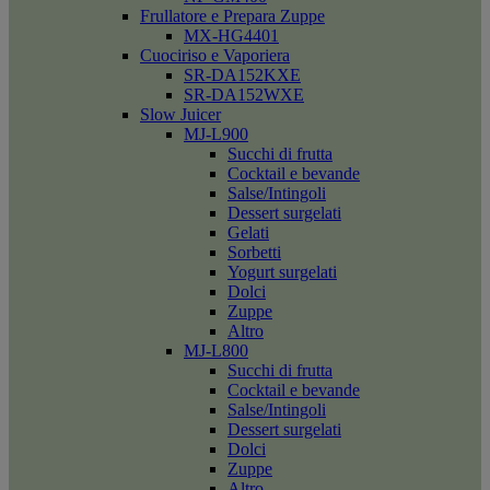
Frullatore e Prepara Zuppe
MX-HG4401
Cuociriso e Vaporiera
SR-DA152KXE
SR-DA152WXE
Slow Juicer
MJ-L900
Succhi di frutta
Cocktail e bevande
Salse/Intingoli
Dessert surgelati
Gelati
Sorbetti
Yogurt surgelati
Dolci
Zuppe
Altro
MJ-L800
Succhi di frutta
Cocktail e bevande
Salse/Intingoli
Dessert surgelati
Dolci
Zuppe
Altro