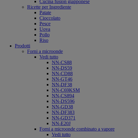
Cucina fusion giapponese
Ricette per Ingrediente
Patate
Cioccolato
Pesce
Uova
Pollo
Riso
Prodotti
Forni a microonde
Vedi tutto
NN-CS88
NN-DS59
NN-CD88
NN-GT46
NN-DF38
NN-C69KSM
NN-CS894
NN-DS596
NN-GD38
NN-DF383
NN-GD371
NN-E20J
Forni a microonde combinato a vapore
Vedi tutto