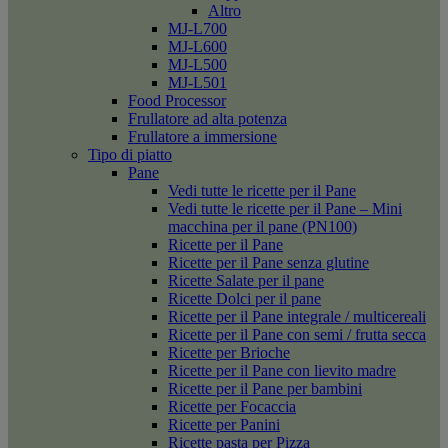
Altro
MJ-L700
MJ-L600
MJ-L500
MJ-L501
Food Processor
Frullatore ad alta potenza
Frullatore a immersione
Tipo di piatto
Pane
Vedi tutte le ricette per il Pane
Vedi tutte le ricette per il Pane – Mini
macchina per il pane (PN100)
Ricette per il Pane
Ricette per il Pane senza glutine
Ricette Salate per il pane
Ricette Dolci per il pane
Ricette per il Pane integrale / multicereali
Ricette per il Pane con semi / frutta secca
Ricette per Brioche
Ricette per il Pane con lievito madre
Ricette per il Pane per bambini
Ricette per Focaccia
Ricette per Panini
Ricette pasta per Pizza