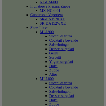
NF-GM400
Frullatore e Prepara Zuppe
MX-HG4401
Cuociriso e Vaporiera
SR-DA152KXE
SR-DA152WXE
Slow Juicer
MJ-L900
Succhi di frutta
Cocktail e bevande
Salse/Intingoli
Dessert surgelati
Gelati
Sorbetti
Yogurt surgelati
Dolci
Zuppe
Altro
MJ-L800
Succhi di frutta
Cocktail e bevande
Salse/Intingoli
Dessert surgelati
Dolci
Zuppe