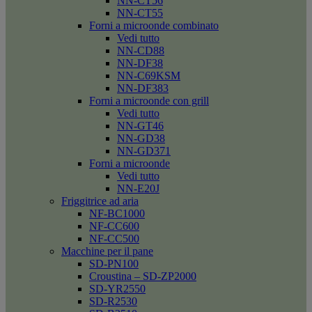
NN-CT56
NN-CT55
Forni a microonde combinato
Vedi tutto
NN-CD88
NN-DF38
NN-C69KSM
NN-DF383
Forni a microonde con grill
Vedi tutto
NN-GT46
NN-GD38
NN-GD371
Forni a microonde
Vedi tutto
NN-E20J
Friggitrice ad aria
NF-BC1000
NF-CC600
NF-CC500
Macchine per il pane
SD-PN100
Croustina – SD-ZP2000
SD-YR2550
SD-R2530