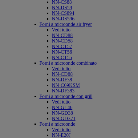
NN-CS88
NN-DS59
NN-CS894
NN-DS596
Forni a microonde air fryer
Vedi tutto
NN-CD88
NN-CD58
NN-CT57
NN-CT56
NN-CT55
Forni a microonde combinato
Vedi tutto
NN-CD88
NN-DF38
NN-C69KSM
NN-DF383
Forni a microonde con grill
Vedi tutto
NN-GT46
NN-GD38
NN-GD371
Forni a microonde
Vedi tutto
NN-E20J