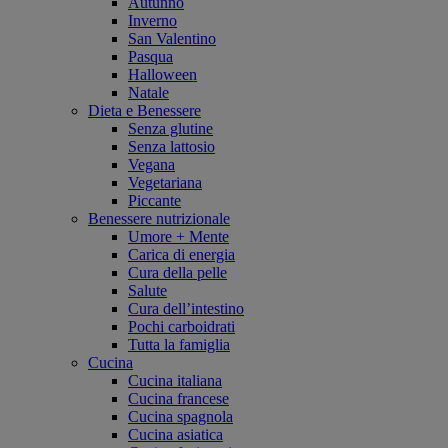
Autunno
Inverno
San Valentino
Pasqua
Halloween
Natale
Dieta e Benessere
Senza glutine
Senza lattosio
Vegana
Vegetariana
Piccante
Benessere nutrizionale
Umore + Mente
Carica di energia
Cura della pelle
Salute
Cura dell’intestino
Pochi carboidrati
Tutta la famiglia
Cucina
Cucina italiana
Cucina francese
Cucina spagnola
Cucina asiatica