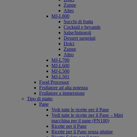
Zuppe
Altro
MJ-L800
Succhi di frutta
Cocktail e bevande
Salse/Intingoli
Dessert surgelati
Dolci
Zuppe
Altro
MJ-L700
MJ-L600
MJ-L500
MJ-L501
Food Processor
Frullatore ad alta potenza
Frullatore a immersione
Tipo di piatto
Pane
Vedi tutte le ricette per il Pane
Vedi tutte le ricette per il Pane – Mini
macchina per il pane (PN100)
Ricette per il Pane
Ricette per il Pane senza glutine