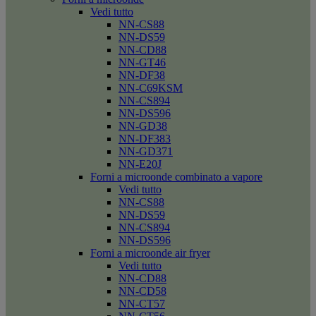
Vedi tutto
NN-CS88
NN-DS59
NN-CD88
NN-GT46
NN-DF38
NN-C69KSM
NN-CS894
NN-DS596
NN-GD38
NN-DF383
NN-GD371
NN-E20J
Forni a microonde combinato a vapore
Vedi tutto
NN-CS88
NN-DS59
NN-CS894
NN-DS596
Forni a microonde air fryer
Vedi tutto
NN-CD88
NN-CD58
NN-CT57