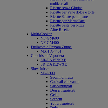
multicereali
Ricette senza Glutine
Ricette per Pane dolce e torte
Ricette Salate per il pane
Ricette per Marmellate
Ricette pasta per Pizza
Altre Ricette
Multi-Cooker
NF-GM600
NF-GM400
Frullatore e Prepara Zuppe
MX-HG4401
Cuociriso e Vaporiera
SR-DA152KXE
SR-DA152WXE
Slow Juicer
MJ-L900
Succhi di frutta
Cocktail e bevande
Salse/Intingoli
Dessert surgelati
Gelati
Sorbetti
Yogurt surgelati
Dolci