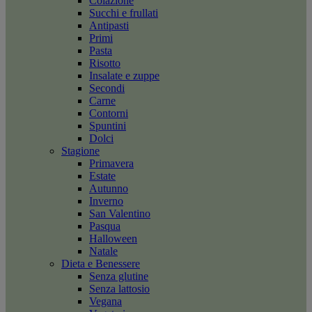
Colazione
Succhi e frullati
Antipasti
Primi
Pasta
Risotto
Insalate e zuppe
Secondi
Carne
Contorni
Spuntini
Dolci
Stagione
Primavera
Estate
Autunno
Inverno
San Valentino
Pasqua
Halloween
Natale
Dieta e Benessere
Senza glutine
Senza lattosio
Vegana