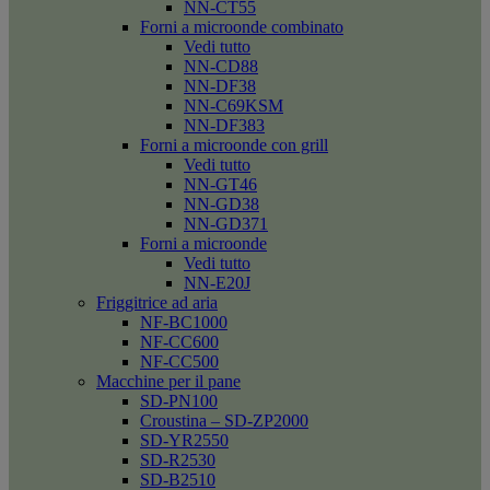
NN-CT55
Forni a microonde combinato
Vedi tutto
NN-CD88
NN-DF38
NN-C69KSM
NN-DF383
Forni a microonde con grill
Vedi tutto
NN-GT46
NN-GD38
NN-GD371
Forni a microonde
Vedi tutto
NN-E20J
Friggitrice ad aria
NF-BC1000
NF-CC600
NF-CC500
Macchine per il pane
SD-PN100
Croustina – SD-ZP2000
SD-YR2550
SD-R2530
SD-B2510