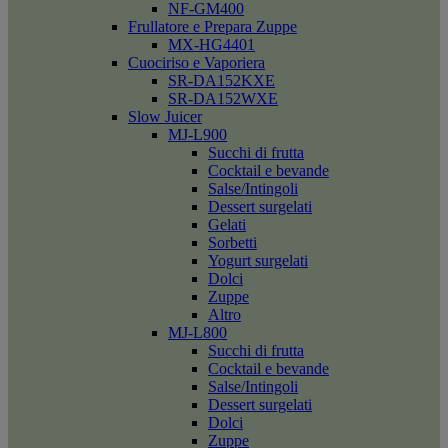
NF-GM400
Frullatore e Prepara Zuppe
MX-HG4401
Cuociriso e Vaporiera
SR-DA152KXE
SR-DA152WXE
Slow Juicer
MJ-L900
Succhi di frutta
Cocktail e bevande
Salse/Intingoli
Dessert surgelati
Gelati
Sorbetti
Yogurt surgelati
Dolci
Zuppe
Altro
MJ-L800
Succhi di frutta
Cocktail e bevande
Salse/Intingoli
Dessert surgelati
Dolci
Zuppe