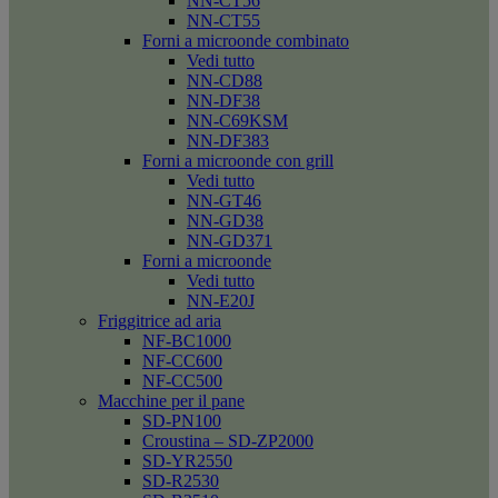
NN-CT56
NN-CT55
Forni a microonde combinato
Vedi tutto
NN-CD88
NN-DF38
NN-C69KSM
NN-DF383
Forni a microonde con grill
Vedi tutto
NN-GT46
NN-GD38
NN-GD371
Forni a microonde
Vedi tutto
NN-E20J
Friggitrice ad aria
NF-BC1000
NF-CC600
NF-CC500
Macchine per il pane
SD-PN100
Croustina – SD-ZP2000
SD-YR2550
SD-R2530