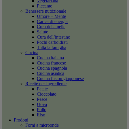
Vegetariana
Piccante
Benessere nutrizionale
Umore + Mente
Carica di energia
Cura della pelle
Salute
Cura dell’intestino
Pochi carboidrati
Tutta la famiglia
Cucina
Cucina italiana
Cucina francese
Cucina spagnola
Cucina asiatica
Cucina fusion giapponese
Ricette per Ingrediente
Patate
Cioccolato
Pesce
Uova
Pollo
Riso
Prodotti
Forni a microonde