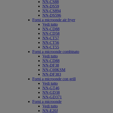
NN-CS88
NN-DS59
NN-CS894
NN-DS596
Forni a microonde air fryer
Vedi tutto
NN-CD88
NN-CD58
NN-CT57
NN-CT56
NN-CT55
Forni a microonde combinato
Vedi tutto
NN-CD88
NN-DF38
NN-C69KSM
NN-DF383
Forni a microonde con grill
Vedi tutto
NN-GT46
NN-GD38
NN-GD371
Forni a microonde
Vedi tutto
NN-E20J