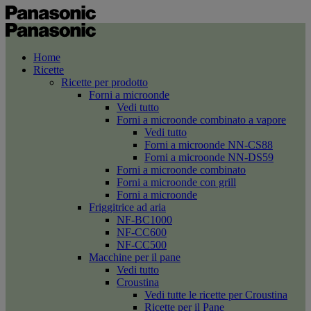
Home
Ricette
Ricette per prodotto
Forni a microonde
Vedi tutto
Forni a microonde combinato a vapore
Vedi tutto
Forni a microonde NN-CS88
Forni a microonde NN-DS59
Forni a microonde combinato
Forni a microonde con grill
Forni a microonde
Friggitrice ad aria
NF-BC1000
NF-CC600
NF-CC500
Macchine per il pane
Vedi tutto
Croustina
Vedi tutte le ricette per Croustina
Ricette per il Pane