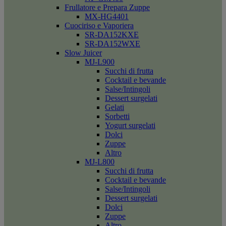
Frullatore e Prepara Zuppe
MX-HG4401
Cuociriso e Vaporiera
SR-DA152KXE
SR-DA152WXE
Slow Juicer
MJ-L900
Succhi di frutta
Cocktail e bevande
Salse/Intingoli
Dessert surgelati
Gelati
Sorbetti
Yogurt surgelati
Dolci
Zuppe
Altro
MJ-L800
Succhi di frutta
Cocktail e bevande
Salse/Intingoli
Dessert surgelati
Dolci
Zuppe
Altro