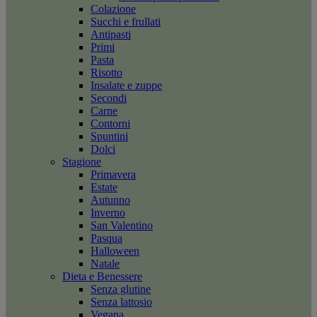
Colazione
Succhi e frullati
Antipasti
Primi
Pasta
Risotto
Insalate e zuppe
Secondi
Carne
Contorni
Spuntini
Dolci
Stagione
Primavera
Estate
Autunno
Inverno
San Valentino
Pasqua
Halloween
Natale
Dieta e Benessere
Senza glutine
Senza lattosio
Vegana