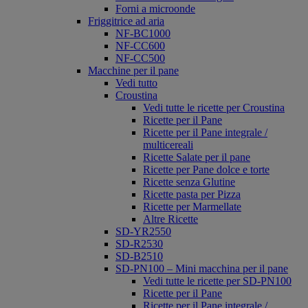
Forni a microonde
Friggitrice ad aria
NF-BC1000
NF-CC600
NF-CC500
Macchine per il pane
Vedi tutto
Croustina
Vedi tutte le ricette per Croustina
Ricette per il Pane
Ricette per il Pane integrale /
multicereali
Ricette Salate per il pane
Ricette per Pane dolce e torte
Ricette senza Glutine
Ricette pasta per Pizza
Ricette per Marmellate
Altre Ricette
SD-YR2550
SD-R2530
SD-B2510
SD-PN100 – Mini macchina per il pane
Vedi tutte le ricette per SD-PN100
Ricette per il Pane
Ricette per il Pane integrale /