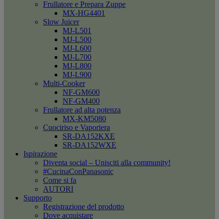
Frullatore e Prepara Zuppe
MX-HG4401
Slow Juicer
MJ-L501
MJ-L500
MJ-L600
MJ-L700
MJ-L800
MJ-L900
Multi-Cooker
NF-GM600
NF-GM400
Frullatore ad alta potenza
MX-KM5080
Cuociriso e Vaporiera
SR-DA152KXE
SR-DA152WXE
Ispirazione
Diventa social – Unisciti alla community!
#CucinaConPanasonic
Come si fa
AUTORI
Supporto
Registrazione del prodotto
Dove acquistare