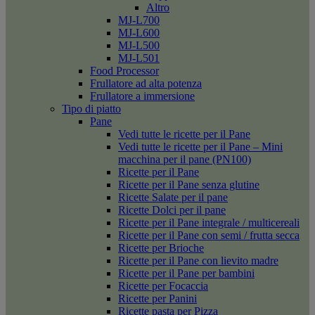
Altro
MJ-L700
MJ-L600
MJ-L500
MJ-L501
Food Processor
Frullatore ad alta potenza
Frullatore a immersione
Tipo di piatto
Pane
Vedi tutte le ricette per il Pane
Vedi tutte le ricette per il Pane – Mini
macchina per il pane (PN100)
Ricette per il Pane
Ricette per il Pane senza glutine
Ricette Salate per il pane
Ricette Dolci per il pane
Ricette per il Pane integrale / multicereali
Ricette per il Pane con semi / frutta secca
Ricette per Brioche
Ricette per il Pane con lievito madre
Ricette per il Pane per bambini
Ricette per Focaccia
Ricette per Panini
Ricette pasta per Pizza