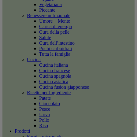
Vegetariana
Piccante
Benessere nutrizionale
Umore + Mente
Carica di energia
Cura della pelle
Salute
Cura dell’intestino
Pochi carboidrati
Tutta la famiglia
Cucina
Cucina italiana
Cucina francese
Cucina spagnola
Cucina asiatica
Cucina fusion giapponese
Ricette per Ingrediente
Patate
Cioccolato
Pesce
Uova
Pollo
Riso
Prodotti
Forni a microonde