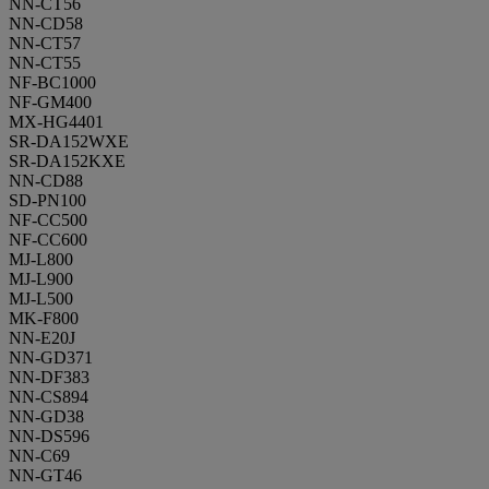
NN-CT56
NN-CD58
NN-CT57
NN-CT55
NF-BC1000
NF-GM400
MX-HG4401
SR-DA152WXE
SR-DA152KXE
NN-CD88
SD-PN100
NF-CC500
NF-CC600
MJ-L800
MJ-L900
MJ-L500
MK-F800
NN-E20J
NN-GD371
NN-DF383
NN-CS894
NN-GD38
NN-DS596
NN-C69
NN-GT46