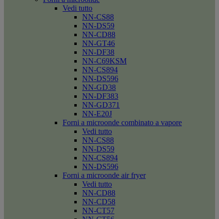
Vedi tutto
NN-CS88
NN-DS59
NN-CD88
NN-GT46
NN-DF38
NN-C69KSM
NN-CS894
NN-DS596
NN-GD38
NN-DF383
NN-GD371
NN-E20J
Forni a microonde combinato a vapore
Vedi tutto
NN-CS88
NN-DS59
NN-CS894
NN-DS596
Forni a microonde air fryer
Vedi tutto
NN-CD88
NN-CD58
NN-CT57