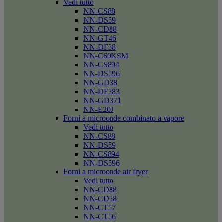
Vedi tutto
NN-CS88
NN-DS59
NN-CD88
NN-GT46
NN-DF38
NN-C69KSM
NN-CS894
NN-DS596
NN-GD38
NN-DF383
NN-GD371
NN-E20J
Forni a microonde combinato a vapore
Vedi tutto
NN-CS88
NN-DS59
NN-CS894
NN-DS596
Forni a microonde air fryer
Vedi tutto
NN-CD88
NN-CD58
NN-CT57
NN-CT56