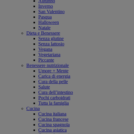
Autunno
Inverno
San Valentino
Pasqua
Halloween
Natale
Dieta e Benessere
Senza glutine
Senza lattosio
Vegana
Vegetariana
Piccante
Benessere nutrizionale
Umore + Mente
Carica di energia
Cura della pelle
Salute
Cura dell’intestino
Pochi carboidrati
Tutta la famiglia
Cucina
Cucina italiana
Cucina francese
Cucina spagnola
Cucina asiatica