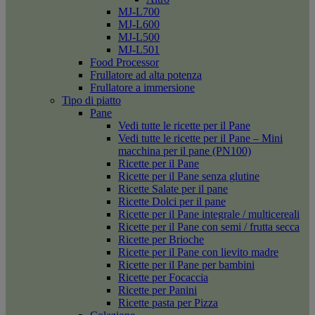
MJ-L700
MJ-L600
MJ-L500
MJ-L501
Food Processor
Frullatore ad alta potenza
Frullatore a immersione
Tipo di piatto
Pane
Vedi tutte le ricette per il Pane
Vedi tutte le ricette per il Pane – Mini
macchina per il pane (PN100)
Ricette per il Pane
Ricette per il Pane senza glutine
Ricette Salate per il pane
Ricette Dolci per il pane
Ricette per il Pane integrale / multicereali
Ricette per il Pane con semi / frutta secca
Ricette per Brioche
Ricette per il Pane con lievito madre
Ricette per il Pane per bambini
Ricette per Focaccia
Ricette per Panini
Ricette pasta per Pizza