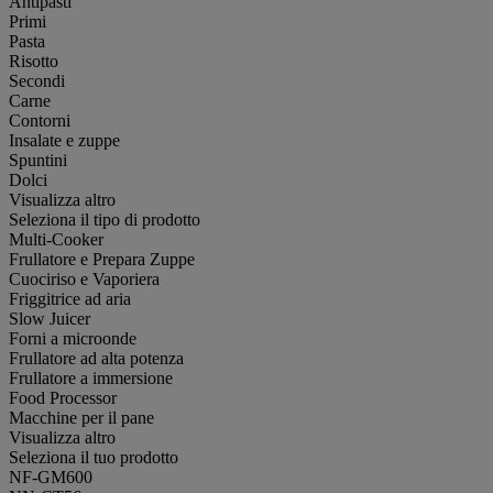
Antipasti
Primi
Pasta
Risotto
Secondi
Carne
Contorni
Insalate e zuppe
Spuntini
Dolci
Visualizza altro
Seleziona il tipo di prodotto
Multi-Cooker
Frullatore e Prepara Zuppe
Cuociriso e Vaporiera
Friggitrice ad aria
Slow Juicer
Forni a microonde
Frullatore ad alta potenza
Frullatore a immersione
Food Processor
Macchine per il pane
Visualizza altro
Seleziona il tuo prodotto
NF-GM600