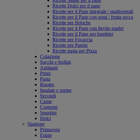
Ricette Salate per il pane
Ricette Dolci per il pane
Ricette per il Pane integrale / multicereali
Ricette per il Pane con semi / frutta secca
Ricette per Brioche
Ricette per il Pane con lievito madre
Ricette per il Pane per bambini
Ricette per Focaccia
Ricette per Panini
Ricette pasta per Pizza
Colazione
Succhi e frullati
Antipasti
Primi
Pasta
Risotto
Insalate e zuppe
Secondi
Carne
Contorni
Spuntini
Dolci
Stagione
Primavera
Estate