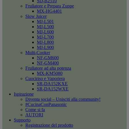
SD-B2510
Frullatore e Prepara Zuppe
MX-HG4401
Slow Juicer
MJ-L501
MJ-L500
MJ-L600
MJ-L700
MJ-L800
MJ-L900
Multi-Cooker
NF-GM600
NF-GM400
Frullatore ad alta potenza
MX-KM5080
Cuociriso e Vaporiera
SR-DA152KXE
SR-DA152WXE
Ispirazione
Diventa social – Unisciti alla community!
#CucinaConPanasonic
Come si fa
AUTORI
Supporto
Registrazione del prodotto