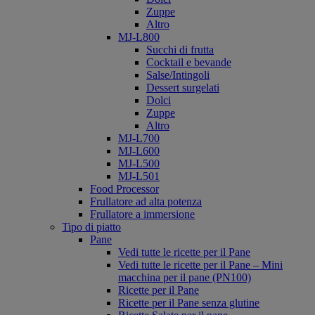
Zuppe
Altro
MJ-L800
Succhi di frutta
Cocktail e bevande
Salse/Intingoli
Dessert surgelati
Dolci
Zuppe
Altro
MJ-L700
MJ-L600
MJ-L500
MJ-L501
Food Processor
Frullatore ad alta potenza
Frullatore a immersione
Tipo di piatto
Pane
Vedi tutte le ricette per il Pane
Vedi tutte le ricette per il Pane – Mini
macchina per il pane (PN100)
Ricette per il Pane
Ricette per il Pane senza glutine