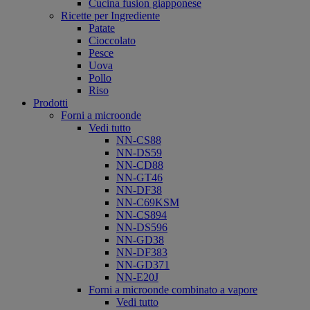
Cucina fusion giapponese
Ricette per Ingrediente
Patate
Cioccolato
Pesce
Uova
Pollo
Riso
Prodotti
Forni a microonde
Vedi tutto
NN-CS88
NN-DS59
NN-CD88
NN-GT46
NN-DF38
NN-C69KSM
NN-CS894
NN-DS596
NN-GD38
NN-DF383
NN-GD371
NN-E20J
Forni a microonde combinato a vapore
Vedi tutto