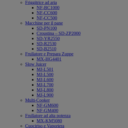
Friggitrice ad aria
NF-BC1000
NF-CC600
NF-CC500
Macchine per il pane
SD-PN100
Croustina – SD-ZP2000
SD-YR2550
SD-R2530
SD-B2510
Frullatore e Prepara Zuppe
MX-HG4401
Slow Juicer
MJ-L501
MJ-L500
MJ-L600
MJ-L700
MJ-L800
MJ-L900
Multi-Cooker
NF-GM600
NF-GM400
Frullatore ad alta potenza
MX-KM5080
Cuociriso e Vaporiera